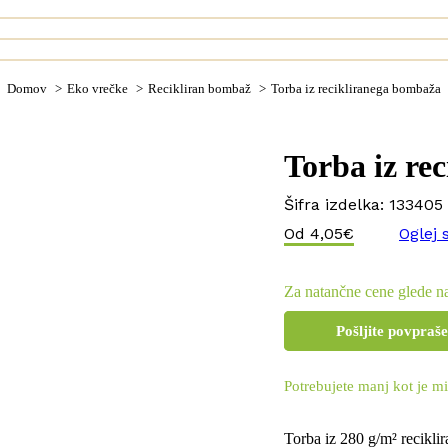
You are here:
Domov
Eko vrečke
Recikliran bombaž
Torba iz recikliranega bombaža
Torba iz re
Šifra izdelka:
133405
Od
4,05
€
Oglej 
Za natančne cene glede na
Pošljite povpraš
Potrebujete manj kot je mi
Torba iz 280 g/m² recikl