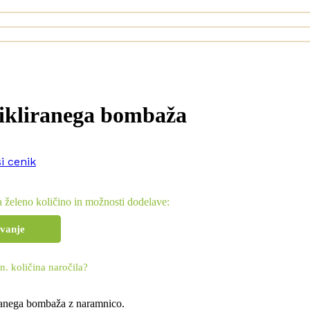
cikliranega bombaža
si cenik
 želeno količino in možnosti dodelave:
evanje
n. količina naročila?
iranega bombaža z naramnico.