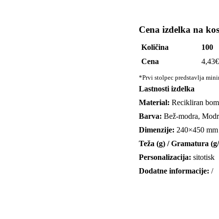
Cena izdelka na ko
Količina
100
Cena
4,43
€
*Prvi stolpec predstavlja min
Lastnosti izdelka
Material:
Recikliran bo
Barva:
Bež-modra, Modr
Dimenzije:
240×450 mm
Teža (g) / Gramatura (g
Personalizacija:
sitotisk
Dodatne informacije:
/