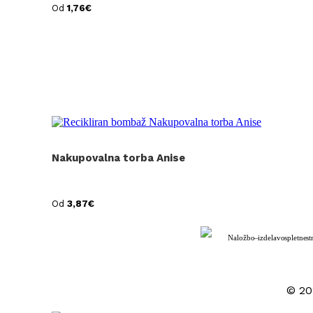
Od
1,76
€
Nakupovalna torba Anise
Od
3,87
€
Naložbo – izdelavo spletne st
© 202