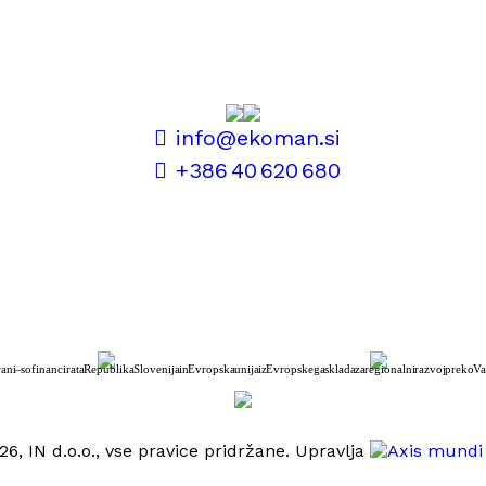
info@ekoman.si
+386 40 620 680
rani – sofinancirata Republika Slovenija in Evropska unija iz Evropskega sklada za regionalni razvoj preko Va
6, IN d.o.o., vse pravice pridržane. Upravlja