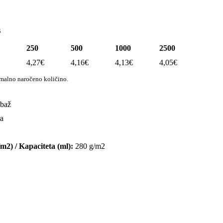
s
250
500
1000
2500
4,27
€
4,16
€
4,13
€
4,05
€
imalno naročeno količino.
mbaž
a
/m2) / Kapaciteta (ml):
280 g/m2