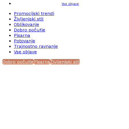
Vse objave
Promocijski trendi
Življenjski stil
Oblikovanje
Dobro počutje
Pisarna
Potovanje
Trajnostno ravnanje
Vse objave
Dobro počutje
Pisarna
Življenjski stil