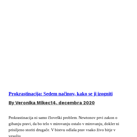
Prokrastinacija: Sedem načinov, kako se ji izogniti
By
Veronika Mikec
14. decembra 2020
Prokrastinacija ni samo človeški problem. Newtonov prvi zakon o
gibanju pravi, da bo telo v mirovanju ostalo v mirovanju, dokler ni
prisiljeno storiti drugače. V bistvu odlaša prav vsako živo bitje v
vesolju.