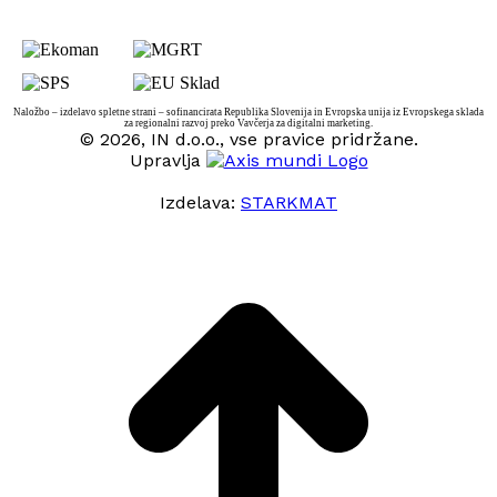
Naložbo – izdelavo spletne strani – sofinancirata Republika Slovenija in Evropska unija iz Evropskega sklada
za regionalni razvoj preko Vavčerja za digitalni marketing.
© 2026, IN d.o.o., vse pravice pridržane.
Upravlja
Izdelava:
STARKMAT
t
T