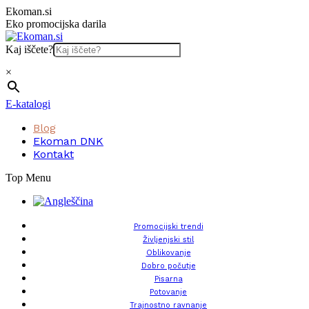
Skip
Ekoman.si
to
Eko promocijska darila
content
Kaj iščete?
×
E-katalogi
Blog
Ekoman DNK
Kontakt
Top Menu
Promocijski trendi
Življenjski stil
Oblikovanje
Dobro počutje
Pisarna
Potovanje
Trajnostno ravnanje