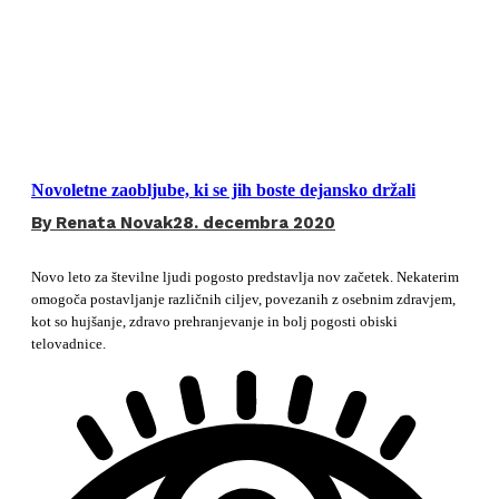
Novoletne zaobljube, ki se jih boste dejansko držali
By
Renata Novak
28. decembra 2020
Novo leto za številne ljudi pogosto predstavlja nov začetek. Nekaterim
omogoča postavljanje različnih ciljev, povezanih z osebnim zdravjem,
kot so hujšanje, zdravo prehranjevanje in bolj pogosti obiski
telovadnice.