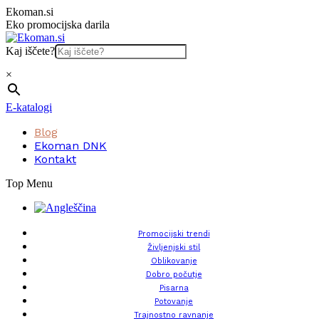
Skip
Ekoman.si
to
Eko promocijska darila
content
Kaj iščete?
×
E-katalogi
Blog
Ekoman DNK
Kontakt
Top Menu
Promocijski trendi
Življenjski stil
Oblikovanje
Dobro počutje
Pisarna
Potovanje
Trajnostno ravnanje