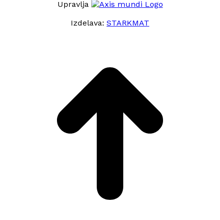
Upravlja
Izdelava:
STARKMAT
t
T