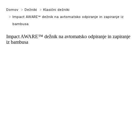
You are here:
Domov
Dežniki
Klasični dežniki
Impact AWARE™ dežnik na avtomatsko odpiranje in zapiranje iz
bambusa
Impact AWARE™ dežnik na avtomatsko odpiranje in zapiranje
iz bambusa