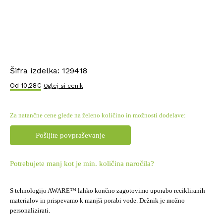
Šifra izdelka:
129418
Od
10,28
€
Oglej si cenik
Za natančne cene glede na želeno količino in možnosti dodelave:
Pošljite povpraševanje
Potrebujete manj kot je min. količina naročila?
S tehnologijo AWARE™ lahko končno zagotovimo uporabo recikliranih
materialov in prispevamo k manjši porabi vode. Dežnik je možno
personalizirati.