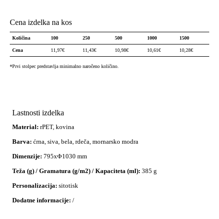
Cena izdelka na kos
Količina
100
250
500
1000
1500
Cena
11,97
€
11,43
€
10,98
€
10,61
€
10,28
€
*Prvi stolpec predstavlja minimalno naročeno količino.
Lastnosti izdelka
Material:
rPET, kovina
Barva:
ćrna, siva, bela, rdeča, mornarsko modra
Dimenzije:
795xΦ1030 mm
Teža (g) / Gramatura (g/m2) / Kapaciteta (ml):
385 g
Personalizacija:
sitotisk
Dodatne informacije:
/