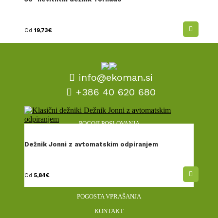
Od
19,73
€
info@ekoman.si
+386 40 620 680
POGOJI POSLOVANJA
INFORMACIJE O PERSONALIZACIJI
Dežnik Jonni z avtomatskim odpiranjem
DOSTAVA IN REKLAMACIJE
NAŠ DNK
Od
5,84
€
OKOLJSKA VIZIJA
POGOSTA VPRAŠANJA
KONTAKT