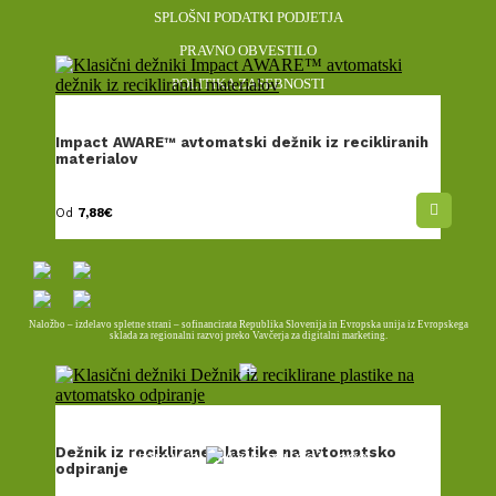
SPLOŠNI PODATKI PODJETJA
PRAVNO OBVESTILO
POLITIKA ZASEBNOSTI
Impact AWARE™ avtomatski dežnik iz recikliranih
materialov
Vse cene so brez DDV.
Poslujemo samo s pravnimi osebami.
Od
7,88
€
Naložbo – izdelavo spletne strani – sofinancirata Republika Slovenija in Evropska unija iz Evropskega
sklada za regionalni razvoj preko Vavčerja za digitalni marketing.
© 2026, IN d.o.o., vse pravice pridržane.
Dežnik iz reciklirane plastike na avtomatsko
Upravlja
odpiranje