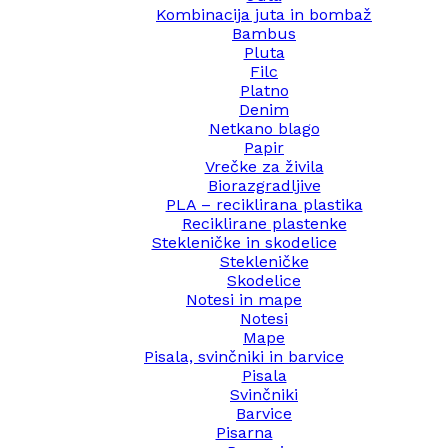
Kombinacija juta in bombaž
Bambus
Pluta
Filc
Platno
Denim
Netkano blago
Papir
Vrečke za živila
Biorazgradljive
PLA – reciklirana plastika
Reciklirane plastenke
Stekleničke in skodelice
Stekleničke
Skodelice
Notesi in mape
Notesi
Mape
Pisala, svinčniki in barvice
Pisala
Svinčniki
Barvice
Pisarna