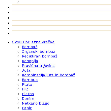
Okolju prijazne vrečke
Bombaž
Organski bombaž
Recikliran bombaž
Konoplja
Pravična trgovina
Juta
Kombinacija juta in bombaž
Bambus
Pluta
Filc
Platno
Denim
Netkano blago
Papir