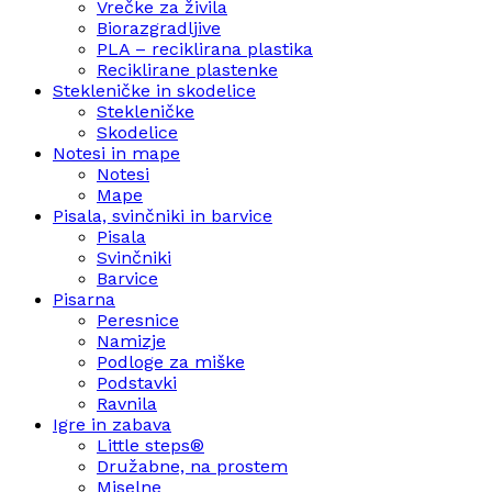
Vrečke za živila
Biorazgradljive
PLA – reciklirana plastika
Reciklirane plastenke
Stekleničke in skodelice
Stekleničke
Skodelice
Notesi in mape
Notesi
Mape
Pisala, svinčniki in barvice
Pisala
Svinčniki
Barvice
Pisarna
Peresnice
Namizje
Podloge za miške
Podstavki
Ravnila
Igre in zabava
Little steps®
Družabne, na prostem
Miselne