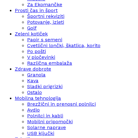
Za Ekomančke
Prosti čas in šport
Športni rekviziti
Potovanje, izleti
Golf
Zeleni kotiček
Papir s semeni
Cvetlični lončki, škatlica, korito
Po pošti
V pločevinki
Različna embalaža
Zdrave dobrote
Granola
Kava
Sladki prigrizki
Ostalo
Mobilna tehnologija
Brezžični in prenosni polnilci
Avdio
Polnilci in kabli
Mobilni pripomočki
Solarne naprave
USB ključki