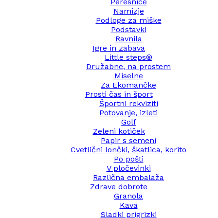
Peresnice
Namizje
Podloge za miške
Podstavki
Ravnila
Igre in zabava
Little steps®
Družabne, na prostem
Miselne
Za Ekomančke
Prosti čas in šport
Športni rekviziti
Potovanje, izleti
Golf
Zeleni kotiček
Papir s semeni
Cvetlični lončki, škatlica, korito
Po pošti
V pločevinki
Različna embalaža
Zdrave dobrote
Granola
Kava
Sladki prigrizki