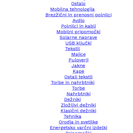
Ostalo
Mobilna tehnologija
Brezžični in prenosni polnilci
Avdio
Polnilci in kabli
Mobilni pripomočki
Solarne naprave
USB ključki
Tekstil
Majice
Puloverji
Jakne
Kape
Ostali tekstil
Torbe in nahrbtniki
Torbe
Nahrbtniki
Dežniki
Zložljivi dežniki
Klasični dežniki
Tehnika
Orodja in svetilke
Energetsko varčni izdelki