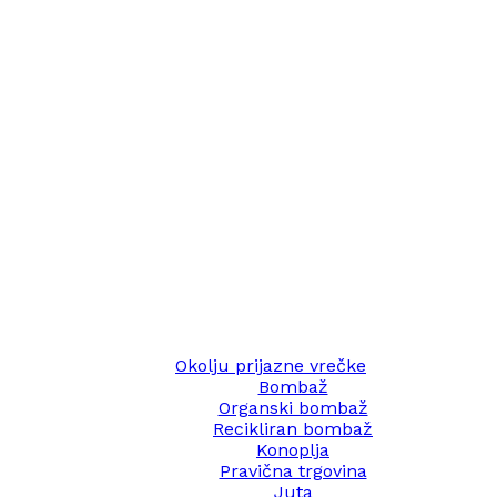
Okolju prijazne vrečke
Bombaž
Organski bombaž
Recikliran bombaž
Konoplja
Pravična trgovina
Juta