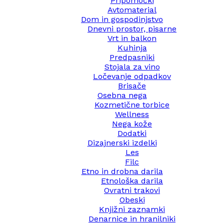
Pripomočki
Avtomaterial
Dom in gospodinjstvo
Dnevni prostor, pisarne
Vrt in balkon
Kuhinja
Predpasniki
Stojala za vino
Ločevanje odpadkov
Brisače
Osebna nega
Kozmetične torbice
Wellness
Nega kože
Dodatki
Dizajnerski izdelki
Les
Filc
Etno in drobna darila
Etnološka darila
Ovratni trakovi
Obeski
Knjižni zaznamki
Denarnice in hranilniki