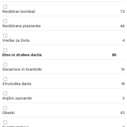
Recikliran bombaž
73
Reciklirane plastenke
46
Vrečke za živila
4
Etno in drobna darila
85
Denarnice in hranilniki
10
Etnološka darila
19
Knjižni zaznamki
5
Obeski
43