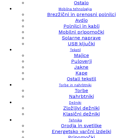
Ostalo
Mobilna tehnologija
Brezžični in prenosni polnilci
Avdio
Polnilci in kabli
Mobilni pripomočki
Solarne naprave
USB ključki
Tekstil
Majice
Puloverji
Jakne
Kape
Ostali tekstil
Torbe in nahrbtniki
Torbe
Nahrbtniki
Dežniki
Zložljivi dežniki
Klasični dežniki
Tehnika
Orodja in svetilke
Energetsko varčni izdelki
Pripomočki