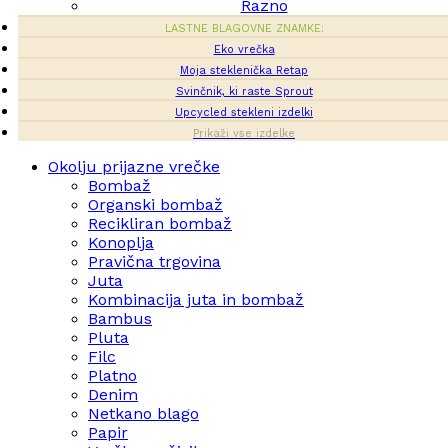
Razno
LASTNE BLAGOVNE ZNAMKE:
Eko vrečka
Moja steklenička Retap
Svinčnik, ki raste Sprout
Upcycled stekleni izdelki
Prikaži vse izdelke
Okolju prijazne vrečke
Bombaž
Organski bombaž
Recikliran bombaž
Konoplja
Pravična trgovina
Juta
Kombinacija juta in bombaž
Bambus
Pluta
Filc
Platno
Denim
Netkano blago
Papir