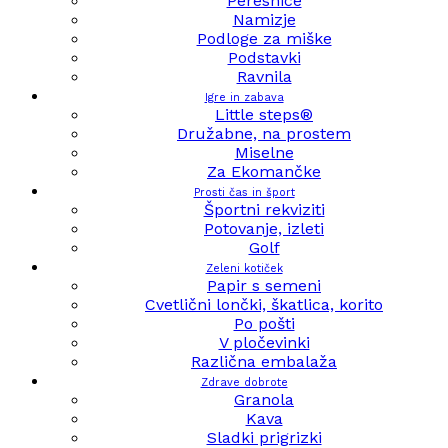
Peresnice
Namizje
Podloge za miške
Podstavki
Ravnila
Igre in zabava
Little steps®
Družabne, na prostem
Miselne
Za Ekomančke
Prosti čas in šport
Športni rekviziti
Potovanje, izleti
Golf
Zeleni kotiček
Papir s semeni
Cvetlični lončki, škatlica, korito
Po pošti
V pločevinki
Različna embalaža
Zdrave dobrote
Granola
Kava
Sladki prigrizki