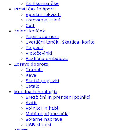
Za Ekomančke
Prosti čas in šport
Športni rekviziti
Potovanje, izleti
Golf
Zeleni kotiček
Papir s semeni
Cvetlični lončki, škatlica, korito
Po pošti
V pločevinki
Različna embalaža
Zdrave dobrote
Granola
Kava
Sladki prigrizki
Ostalo
Mobilna tehnologija
Brezžični in prenosni polnilci
Avdio
Polnilci in kabli
Mobilni pripomočki
Solarne naprave
USB ključki