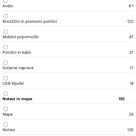
Avdio
67
Brezžični in prenosni polnilci
122
Mobilni pripomočki
47
Polnilci in kabli
37
Solarne naprave
17
USB ključki
19
Notesi in mape
155
Mape
25
Notesi
130