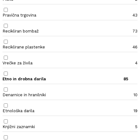
Pravična trgovina
43
Recikliran bombaž
73
Reciklirane plastenke
46
Vrečke za živila
4
Etno in drobna darila
85
Denarnice in hranilniki
10
Etnološka darila
19
Knjižni zaznamki
5