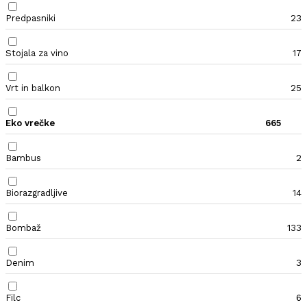
Predpasniki
23
Stojala za vino
17
Vrt in balkon
25
Eko vrečke
665
Bambus
2
Biorazgradljive
14
Bombaž
133
Denim
3
Filc
6