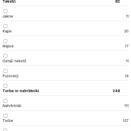
Tekstil
83
Jakne
11
Kape
30
Majice
17
Ostali tekstil
11
Puloverji
14
Torbe in nahrbtniki
248
Nahrbtniki
111
Torbe
137