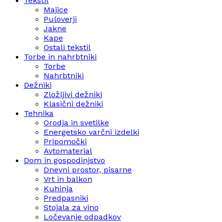
Tekstil
Majice
Puloverji
Jakne
Kape
Ostali tekstil
Torbe in nahrbtniki
Torbe
Nahrbtniki
Dežniki
Zložljivi dežniki
Klasični dežniki
Tehnika
Orodja in svetilke
Energetsko varčni izdelki
Pripomočki
Avtomaterial
Dom in gospodinjstvo
Dnevni prostor, pisarne
Vrt in balkon
Kuhinja
Predpasniki
Stojala za vino
Ločevanje odpadkov