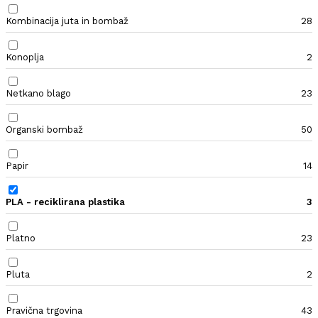
Kombinacija juta in bombaž
28
Konoplja
2
Netkano blago
23
Organski bombaž
50
Papir
14
PLA - reciklirana plastika
3
Platno
23
Pluta
2
Pravična trgovina
43