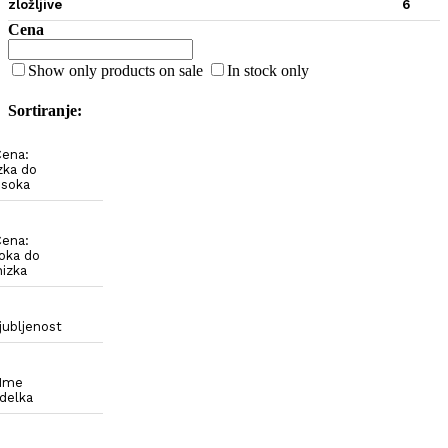
zložljive
6
Cena
Show only products on sale
In stock only
Sortiranje:
ena:
zka do
isoka
ena:
soka do
nizka
ljubljenost
Ime
zdelka