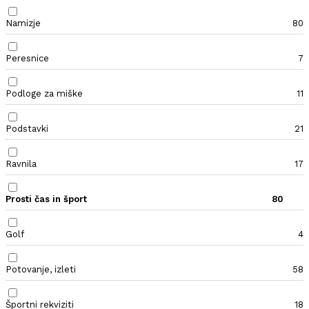
Namizje
80
Peresnice
7
Podloge za miške
11
Podstavki
21
Ravnila
17
Prosti čas in šport
80
Golf
4
Potovanje, izleti
58
Športni rekviziti
18