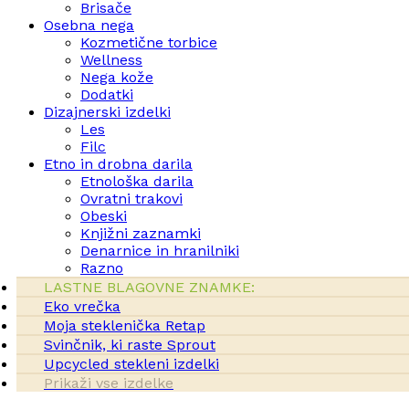
Brisače
Osebna nega
Kozmetične torbice
Wellness
Nega kože
Dodatki
Dizajnerski izdelki
Les
Filc
Etno in drobna darila
Etnološka darila
Ovratni trakovi
Obeski
Knjižni zaznamki
Denarnice in hranilniki
Razno
LASTNE BLAGOVNE ZNAMKE:
Eko vrečka
Moja steklenička Retap
Svinčnik, ki raste Sprout
Upcycled stekleni izdelki
Prikaži vse izdelke