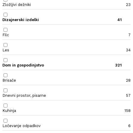
Zložljivi dežniki
23
Dizajnerski izdelki
41
Filc
7
Les
34
Dom in gospodinjstvo
321
Brisače
28
Dnevni prostor, pisarne
57
Kuhinja
158
Ločevanje odpadkov
6