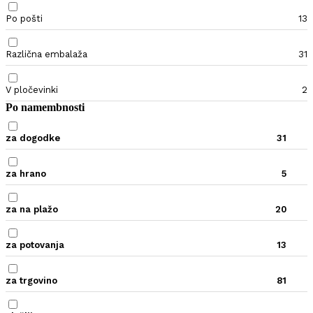
Po pošti
13
Različna embalaža
31
V pločevinki
2
Po namembnosti
za dogodke
31
za hrano
5
za na plažo
20
za potovanja
13
za trgovino
81