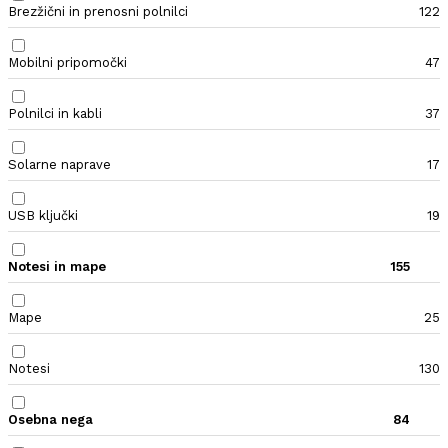
Brezžični in prenosni polnilci
122
Mobilni pripomočki
47
Polnilci in kabli
37
Solarne naprave
17
USB ključki
19
Notesi in mape
155
Mape
25
Notesi
130
Osebna nega
84