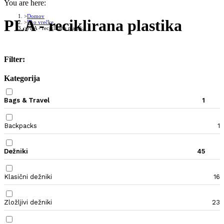
You are here:
Domov
PLA - reciklirana plastika
Eko vrečke
PLA - reciklirana plastika
Filter:
Kategorija
Bags & Travel
1
Backpacks
1
Dežniki
45
Klasični dežniki
16
Zložljivi dežniki
23