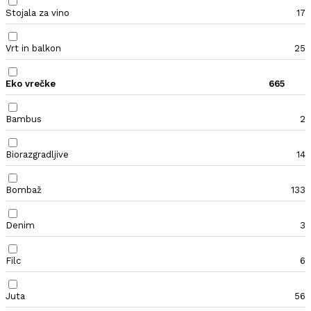
Stojala za vino
17
Vrt in balkon
25
Eko vrečke
665
Bambus
2
Biorazgradljive
14
Bombaž
133
Denim
3
Filc
6
Juta
56