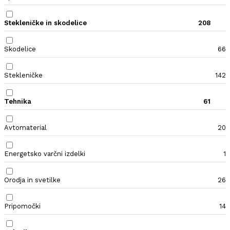
Stekleničke in skodelice
208
Skodelice
66
Stekleničke
142
Tehnika
61
Avtomaterial
20
Energetsko varčni izdelki
1
Orodja in svetilke
26
Pripomočki
14