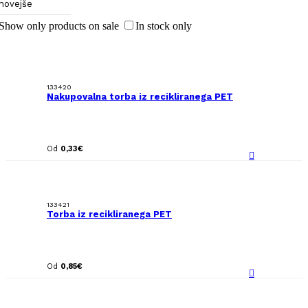
novejše
Show only products on sale
In stock only
133420
Nakupovalna torba iz recikliranega PET
Od
0,33
€
133421
Torba iz recikliranega PET
Od
0,85
€