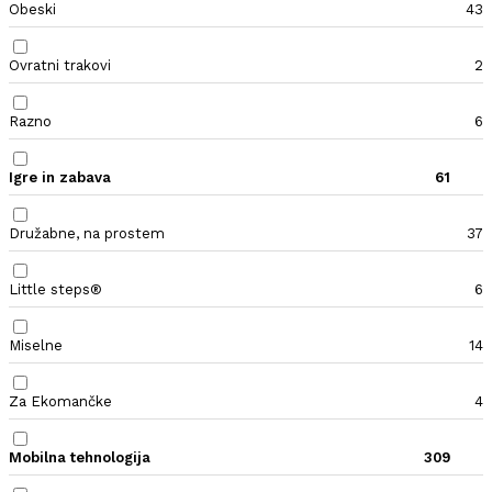
Obeski
43
Ovratni trakovi
2
Razno
6
Igre in zabava
61
Družabne, na prostem
37
Little steps®
6
Miselne
14
Za Ekomančke
4
Mobilna tehnologija
309