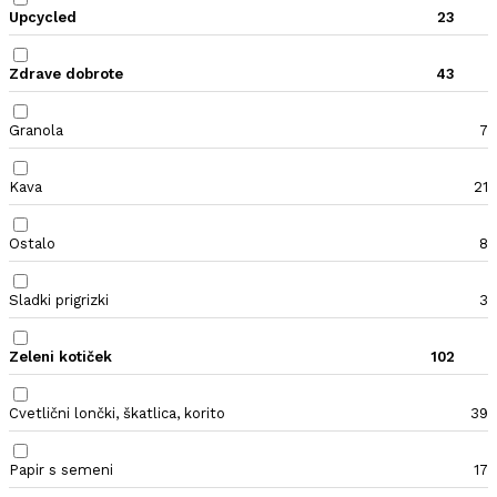
Upcycled
23
Zdrave dobrote
43
Granola
7
Kava
21
Ostalo
8
Sladki prigrizki
3
Zeleni kotiček
102
Cvetlični lončki, škatlica, korito
39
Papir s semeni
17