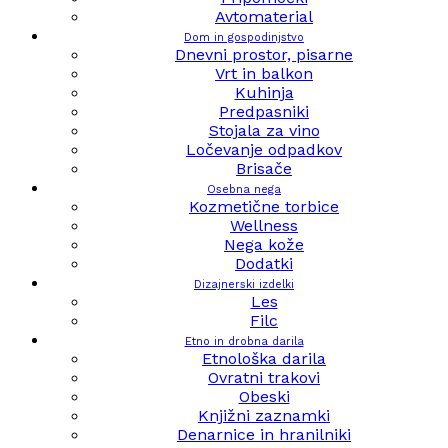
Avtomaterial
Dom in gospodinjstvo
Dnevni prostor, pisarne
Vrt in balkon
Kuhinja
Predpasniki
Stojala za vino
Ločevanje odpadkov
Brisače
Osebna nega
Kozmetične torbice
Wellness
Nega kože
Dodatki
Dizajnerski izdelki
Les
Filc
Etno in drobna darila
Etnološka darila
Ovratni trakovi
Obeski
Knjižni zaznamki
Denarnice in hranilniki