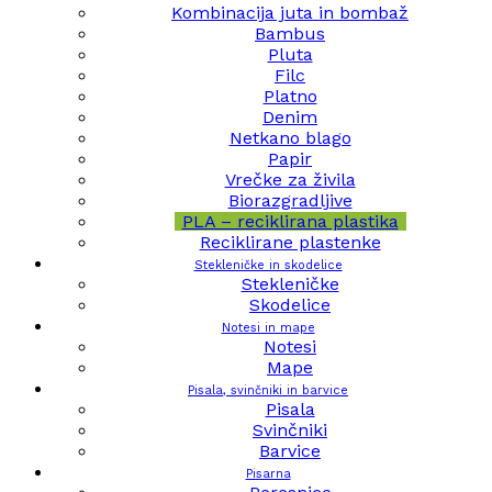
Kombinacija juta in bombaž
Bambus
Pluta
Filc
Platno
Denim
Netkano blago
Papir
Vrečke za živila
Biorazgradljive
PLA – reciklirana plastika
Reciklirane plastenke
Stekleničke in skodelice
Stekleničke
Skodelice
Notesi in mape
Notesi
Mape
Pisala, svinčniki in barvice
Pisala
Svinčniki
Barvice
Pisarna