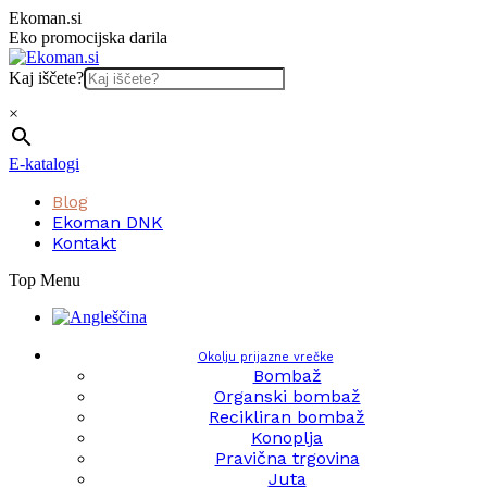
Skip
Ekoman.si
to
Eko promocijska darila
content
Kaj iščete?
×
E-katalogi
Blog
Ekoman DNK
Kontakt
Top Menu
Okolju prijazne vrečke
Bombaž
Organski bombaž
Recikliran bombaž
Konoplja
Pravična trgovina
Juta