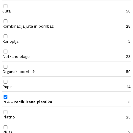
Juta
56
Kombinacija juta in bombaž
28
Konoplja
2
Netkano blago
23
Organski bombaž
50
Papir
14
PLA - reciklirana plastika
3
Platno
23
Pluta
2