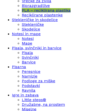
Vrečke za živila
Biorazgradljive
PLA – reciklirana plastika
Reciklirane plastenke
Stekleničke in skodelice
Stekleničke
Skodelice
Notesi in mape
Notesi
Mape
Pisala, svinčniki in barvice
Pisala
Svinčniki
Barvice
Pisarna
Peresnice
Namizje
Podloge za miške
Podstavki
Ravnila
Igre in zabava
Little steps®
Družabne, na prostem
Miselne