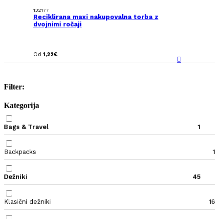
132177
Reciklirana maxi nakupovalna torba z
dvojnimi ročaji
Od
1,22
€
Filter:
Kategorija
Bags & Travel
1
Backpacks
1
Dežniki
45
Klasični dežniki
16