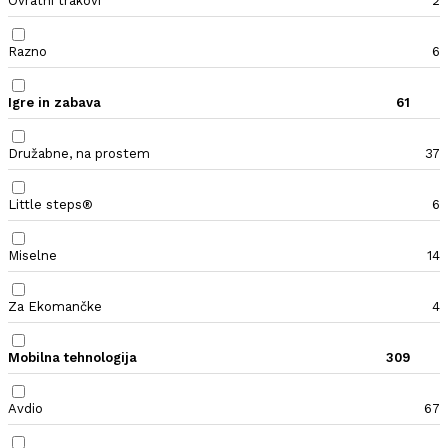
Ovratni trakovi
2
Razno
6
Igre in zabava
61
Družabne, na prostem
37
Little steps®
6
Miselne
14
Za Ekomančke
4
Mobilna tehnologija
309
Avdio
67