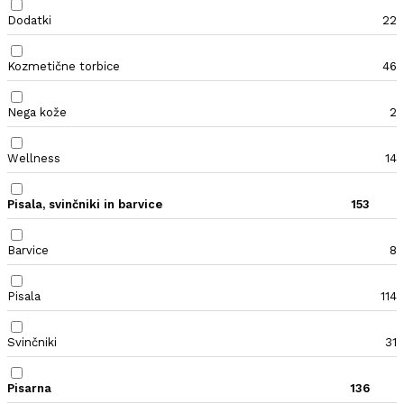
Dodatki
22
Kozmetične torbice
46
Nega kože
2
Wellness
14
Pisala, svinčniki in barvice
153
Barvice
8
Pisala
114
Svinčniki
31
Pisarna
136