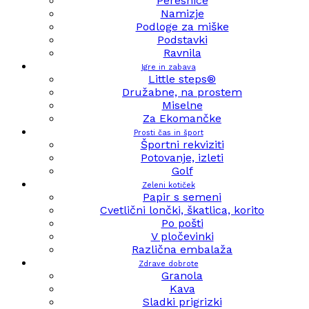
Peresnice
Namizje
Podloge za miške
Podstavki
Ravnila
Igre in zabava
Little steps®
Družabne, na prostem
Miselne
Za Ekomančke
Prosti čas in šport
Športni rekviziti
Potovanje, izleti
Golf
Zeleni kotiček
Papir s semeni
Cvetlični lončki, škatlica, korito
Po pošti
V pločevinki
Različna embalaža
Zdrave dobrote
Granola
Kava
Sladki prigrizki