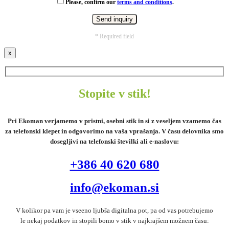
Please, confirm our
terms and conditions
.
* Required field
x
Stopite v stik!
Pri Ekoman verjamemo v pristni, osebni stik in si z veseljem vzamemo čas
za telefonski klepet in odgovorimo na vaša vprašanja. V času delovnika smo
dosegljivi na telefonski številki ali e-naslovu:
+386 40 620 680
info@ekoman.si
V kolikor pa vam je vseeno ljubša digitalna pot, pa od vas potrebujemo
le nekaj podatkov in stopili bomo v stik v najkrajšem možnem času: