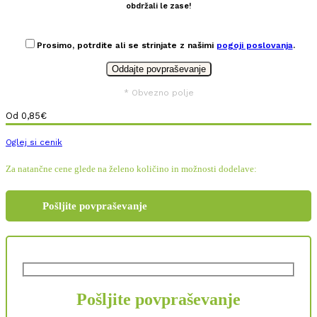
obdržali le zase!
Prosimo, potrdite ali se strinjate z našimi
pogoji poslovanja
.
* Obvezno polje
Od
0,85
€
Oglej si cenik
Za natančne cene glede na želeno količino in možnosti dodelave:
Pošljite povpraševanje
Pošljite povpraševanje