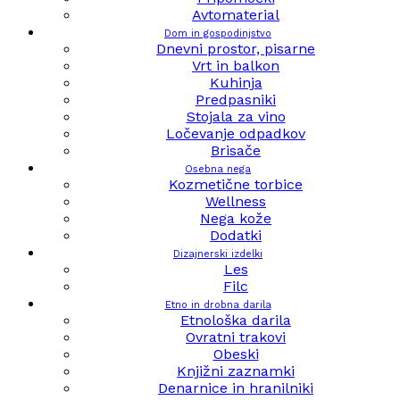
Avtomaterial
Dom in gospodinjstvo
Dnevni prostor, pisarne
Vrt in balkon
Kuhinja
Predpasniki
Stojala za vino
Ločevanje odpadkov
Brisače
Osebna nega
Kozmetične torbice
Wellness
Nega kože
Dodatki
Dizajnerski izdelki
Les
Filc
Etno in drobna darila
Etnološka darila
Ovratni trakovi
Obeski
Knjižni zaznamki
Denarnice in hranilniki