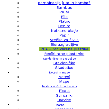
Kombinacija juta in bombaž
Bambus
Pluta
Filc
Platno
Denim
Netkano blago
Papir
Vrečke za živila
Biorazgradljive
PLA – reciklirana plastika
Reciklirane plastenke
Stekleničke in skodelice
Stekleničke
Skodelice
Notesi in mape
Notesi
Mape
Pisala, svinčniki in barvice
Pisala
Svinčniki
Barvice
Pisarna