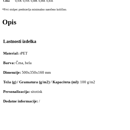
Cena
0,93
€
0,91
€
0,88
€
0,86
€
0,85
€
*Prvi stolpec predstavlja minimalno naročeno količino.
Opis
Lastnosti izdelka
Material:
rPET
Barva:
Črna, bela
Dimenzije:
500x350x160 mm
Teža (g) / Gramatura (g/m2) / Kapaciteta (ml):
100 g/m2
Personalizacija:
sitotisk
Dodatne informacije:
/