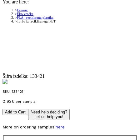
You are here:
Domov
Eko vrečke
PLA - reciklirana plastika
Torba iz recikliranega PET
Šifra izdelka:
133421
SKU:
133421
0,93
€
per sample
Add to Cart
Need help deciding?
Let us help you!
More on ordering samples
here