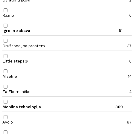
Ovratni trakovi
2
Razno
6
Igre in zabava
61
Družabne, na prostem
37
Little steps®
6
Miselne
14
Za Ekomančke
4
Mobilna tehnologija
309
Avdio
67