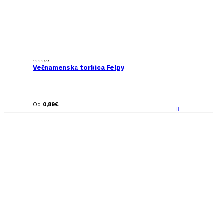
133352
Večnamenska torbica Felpy
Od
0,89
€