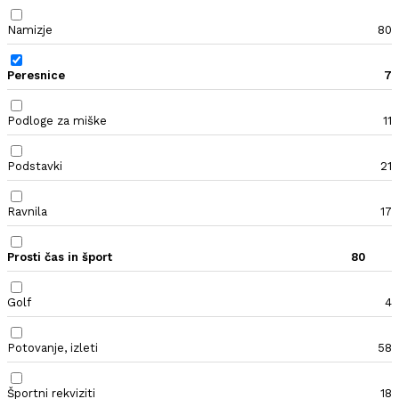
Namizje
80
Peresnice
7
Podloge za miške
11
Podstavki
21
Ravnila
17
Prosti čas in šport
80
Golf
4
Potovanje, izleti
58
Športni rekviziti
18