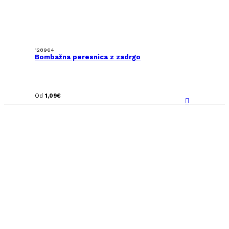
128964
Bombažna peresnica z zadrgo
Od
1,09
€