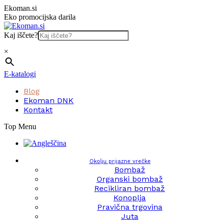
Skip
Ekoman.si
to
Eko promocijska darila
content
Kaj iščete?
×
E-katalogi
Blog
Ekoman DNK
Kontakt
Top Menu
Okolju prijazne vrečke
Bombaž
Organski bombaž
Recikliran bombaž
Konoplja
Pravična trgovina
Juta