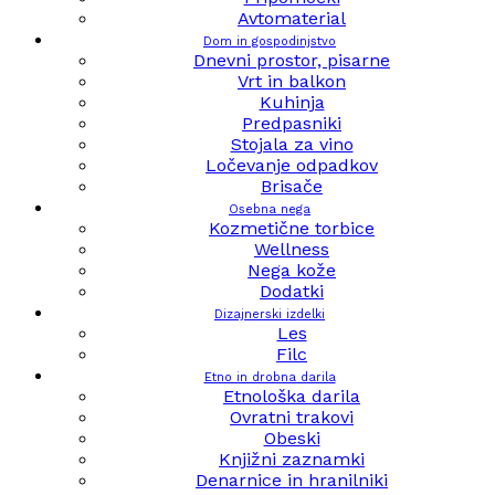
Avtomaterial
Dom in gospodinjstvo
Dnevni prostor, pisarne
Vrt in balkon
Kuhinja
Predpasniki
Stojala za vino
Ločevanje odpadkov
Brisače
Osebna nega
Kozmetične torbice
Wellness
Nega kože
Dodatki
Dizajnerski izdelki
Les
Filc
Etno in drobna darila
Etnološka darila
Ovratni trakovi
Obeski
Knjižni zaznamki
Denarnice in hranilniki