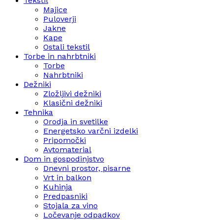
Tekstil
Majice
Puloverji
Jakne
Kape
Ostali tekstil
Torbe in nahrbtniki
Torbe
Nahrbtniki
Dežniki
Zložljivi dežniki
Klasični dežniki
Tehnika
Orodja in svetilke
Energetsko varčni izdelki
Pripomočki
Avtomaterial
Dom in gospodinjstvo
Dnevni prostor, pisarne
Vrt in balkon
Kuhinja
Predpasniki
Stojala za vino
Ločevanje odpadkov