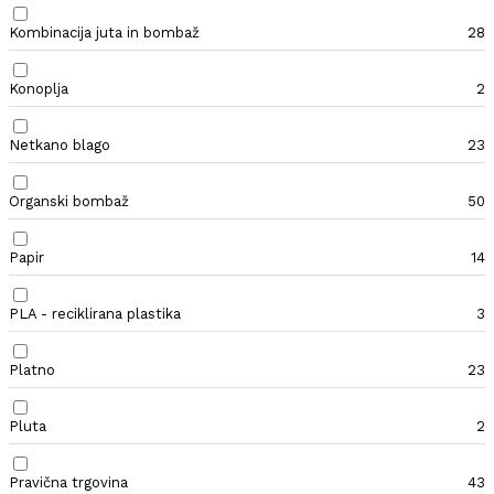
Kombinacija juta in bombaž
28
Konoplja
2
Netkano blago
23
Organski bombaž
50
Papir
14
PLA - reciklirana plastika
3
Platno
23
Pluta
2
Pravična trgovina
43