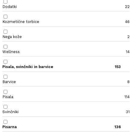
Dodatki
22
Kozmetične torbice
46
Nega kože
2
Wellness
14
Pisala, svinčniki in barvice
153
Barvice
8
Pisala
114
Svinčniki
31
Pisarna
136