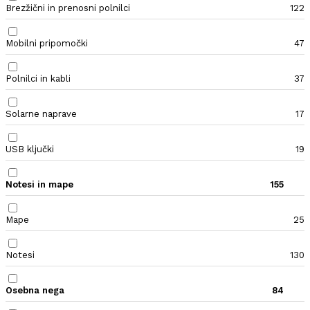
Brezžični in prenosni polnilci
122
Mobilni pripomočki
47
Polnilci in kabli
37
Solarne naprave
17
USB ključki
19
Notesi in mape
155
Mape
25
Notesi
130
Osebna nega
84