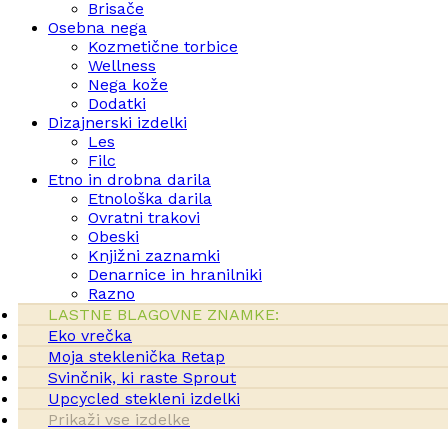
Brisače
Osebna nega
Kozmetične torbice
Wellness
Nega kože
Dodatki
Dizajnerski izdelki
Les
Filc
Etno in drobna darila
Etnološka darila
Ovratni trakovi
Obeski
Knjižni zaznamki
Denarnice in hranilniki
Razno
LASTNE BLAGOVNE ZNAMKE:
Eko vrečka
Moja steklenička Retap
Svinčnik, ki raste Sprout
Upcycled stekleni izdelki
Prikaži vse izdelke