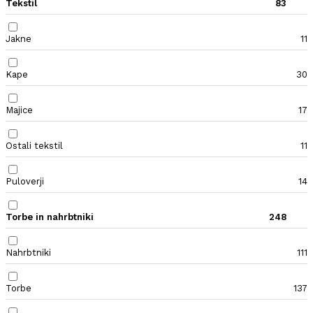
Tekstil
83
Jakne
11
Kape
30
Majice
17
Ostali tekstil
11
Puloverji
14
Torbe in nahrbtniki
248
Nahrbtniki
111
Torbe
137