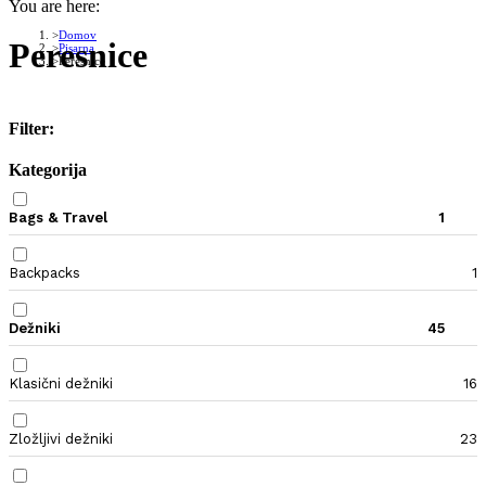
You are here:
Domov
Peresnice
Pisarna
Peresnice
Filter:
Kategorija
Bags & Travel
1
Backpacks
1
Dežniki
45
Klasični dežniki
16
Zložljivi dežniki
23