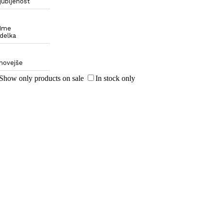
ljubljenost
Ime
zdelka
novejše
Show only products on sale
In stock only