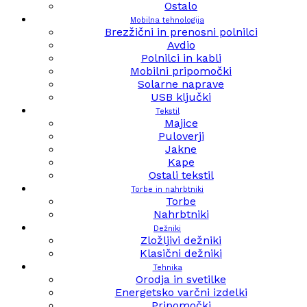
Ostalo
Mobilna tehnologija
Brezžični in prenosni polnilci
Avdio
Polnilci in kabli
Mobilni pripomočki
Solarne naprave
USB ključki
Tekstil
Majice
Puloverji
Jakne
Kape
Ostali tekstil
Torbe in nahrbtniki
Torbe
Nahrbtniki
Dežniki
Zložljivi dežniki
Klasični dežniki
Tehnika
Orodja in svetilke
Energetsko varčni izdelki
Pripomočki