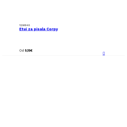
129840
Etui za pisala Corpy
Od
5,15
€