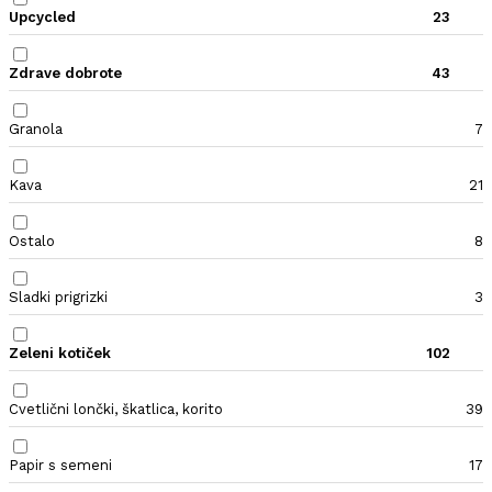
Upcycled
23
Zdrave dobrote
43
Granola
7
Kava
21
Ostalo
8
Sladki prigrizki
3
Zeleni kotiček
102
Cvetlični lončki, škatlica, korito
39
Papir s semeni
17