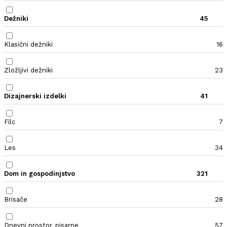
Dežniki
45
Klasični dežniki
16
Zložljivi dežniki
23
Dizajnerski izdelki
41
Filc
7
Les
34
Dom in gospodinjstvo
321
Brisače
28
Dnevni prostor, pisarne
57