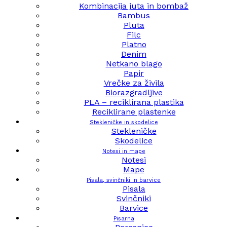
Kombinacija juta in bombaž
Bambus
Pluta
Filc
Platno
Denim
Netkano blago
Papir
Vrečke za živila
Biorazgradljive
PLA – reciklirana plastika
Reciklirane plastenke
Stekleničke in skodelice
Stekleničke
Skodelice
Notesi in mape
Notesi
Mape
Pisala, svinčniki in barvice
Pisala
Svinčniki
Barvice
Pisarna