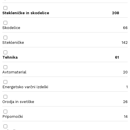
Stekleničke in skodelice
208
Skodelice
66
Stekleničke
142
Tehnika
61
Avtomaterial
20
Energetsko varčni izdelki
1
Orodja in svetilke
26
Pripomočki
14