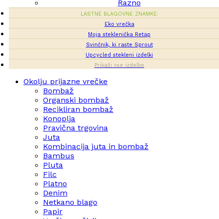
Razno
LASTNE BLAGOVNE ZNAMKE:
Eko vrečka
Moja steklenička Retap
Svinčnik, ki raste Sprout
Upcycled stekleni izdelki
Prikaži vse izdelke
Okolju prijazne vrečke
Bombaž
Organski bombaž
Recikliran bombaž
Konoplja
Pravična trgovina
Juta
Kombinacija juta in bombaž
Bambus
Pluta
Filc
Platno
Denim
Netkano blago
Papir