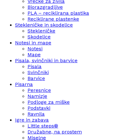
Vrečke za živila
Biorazgradljive
PLA – reciklirana plastika
Reciklirane plastenke
Stekleničke in skodelice
Stekleničke
Skodelice
Notesi in mape
Notesi
Mape
Pisala, svinčniki in barvice
Pisala
Svinčniki
Barvice
Pisarna
Peresnice
Namizje
Podloge za miške
Podstavki
Ravnila
Igre in zabava
Little steps®
Družabne, na prostem
Miselne