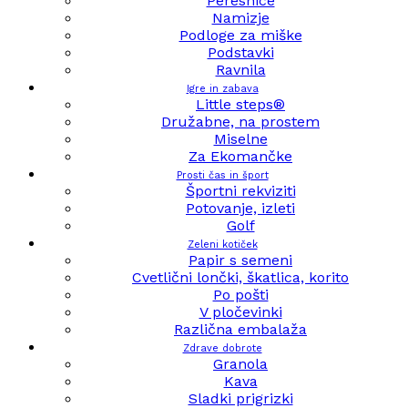
Peresnice
Namizje
Podloge za miške
Podstavki
Ravnila
Igre in zabava
Little steps®
Družabne, na prostem
Miselne
Za Ekomančke
Prosti čas in šport
Športni rekviziti
Potovanje, izleti
Golf
Zeleni kotiček
Papir s semeni
Cvetlični lončki, škatlica, korito
Po pošti
V pločevinki
Različna embalaža
Zdrave dobrote
Granola
Kava
Sladki prigrizki