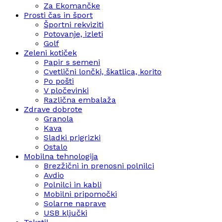
Za Ekomančke
Prosti čas in šport
Športni rekviziti
Potovanje, izleti
Golf
Zeleni kotiček
Papir s semeni
Cvetlični lončki, škatlica, korito
Po pošti
V pločevinki
Različna embalaža
Zdrave dobrote
Granola
Kava
Sladki prigrizki
Ostalo
Mobilna tehnologija
Brezžični in prenosni polnilci
Avdio
Polnilci in kabli
Mobilni pripomočki
Solarne naprave
USB ključki