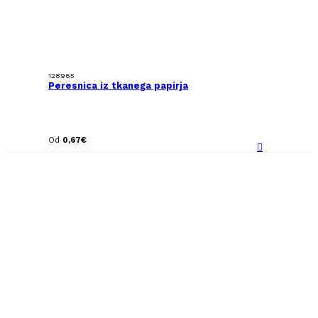
128965
Peresnica iz tkanega papirja
Od
0,67
€