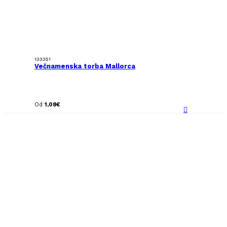
133351
Večnamenska torba Mallorca
Od
1,08
€