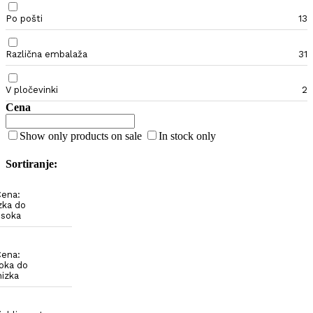
Po pošti
13
Različna embalaža
31
V pločevinki
2
Cena
Show only products on sale
In stock only
Sortiranje:
ena:
zka do
isoka
ena:
soka do
nizka