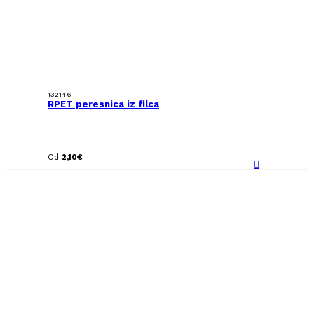
132146
RPET peresnica iz filca
Od
2,10
€