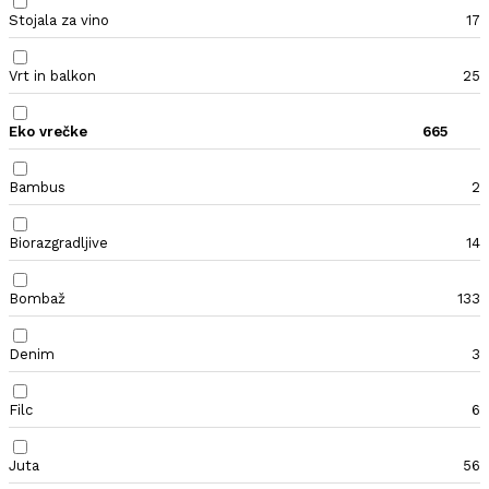
Stojala za vino
17
Vrt in balkon
25
Eko vrečke
665
Bambus
2
Biorazgradljive
14
Bombaž
133
Denim
3
Filc
6
Juta
56