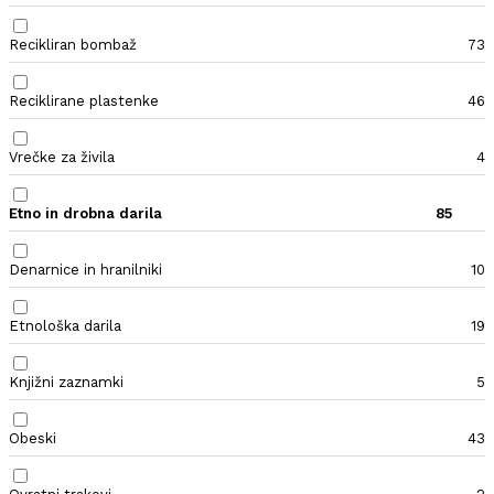
Recikliran bombaž
73
Reciklirane plastenke
46
Vrečke za živila
4
Etno in drobna darila
85
Denarnice in hranilniki
10
Etnološka darila
19
Knjižni zaznamki
5
Obeski
43