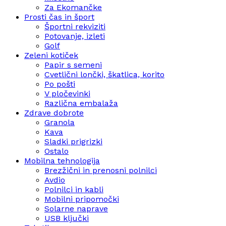
Za Ekomančke
Prosti čas in šport
Športni rekviziti
Potovanje, izleti
Golf
Zeleni kotiček
Papir s semeni
Cvetlični lončki, škatlica, korito
Po pošti
V pločevinki
Različna embalaža
Zdrave dobrote
Granola
Kava
Sladki prigrizki
Ostalo
Mobilna tehnologija
Brezžični in prenosni polnilci
Avdio
Polnilci in kabli
Mobilni pripomočki
Solarne naprave
USB ključki