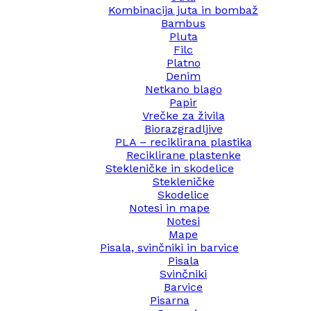
Kombinacija juta in bombaž
Bambus
Pluta
Filc
Platno
Denim
Netkano blago
Papir
Vrečke za živila
Biorazgradljive
PLA – reciklirana plastika
Reciklirane plastenke
Stekleničke in skodelice
Stekleničke
Skodelice
Notesi in mape
Notesi
Mape
Pisala, svinčniki in barvice
Pisala
Svinčniki
Barvice
Pisarna