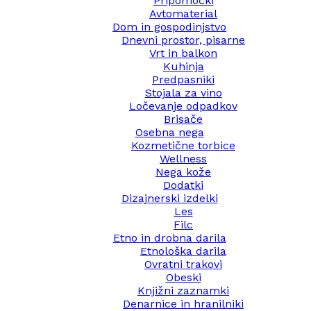
Pripomočki
Avtomaterial
Dom in gospodinjstvo
Dnevni prostor, pisarne
Vrt in balkon
Kuhinja
Predpasniki
Stojala za vino
Ločevanje odpadkov
Brisače
Osebna nega
Kozmetične torbice
Wellness
Nega kože
Dodatki
Dizajnerski izdelki
Les
Filc
Etno in drobna darila
Etnološka darila
Ovratni trakovi
Obeski
Knjižni zaznamki
Denarnice in hranilniki