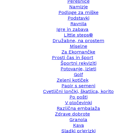
Peresnice
Namizje
Podloge za miške
Podstavki
Ravnila
Igre in zabava
Little steps®
Družabne, na prostem
Miselne
Za Ekomančke
Prosti čas in šport
Športni rekviziti
Potovanje, izleti
Golf
Zeleni kotiček
Papir s semeni
Cvetlični lončki, škatlica, korito
Po pošti
V pločevinki
Različna embalaža
Zdrave dobrote
Granola
Kava
Sladki prigrizki