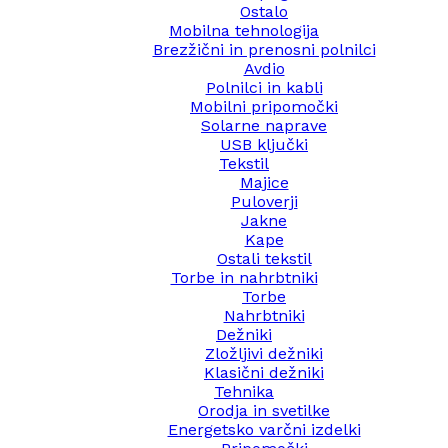
Ostalo
Mobilna tehnologija
Brezžični in prenosni polnilci
Avdio
Polnilci in kabli
Mobilni pripomočki
Solarne naprave
USB ključki
Tekstil
Majice
Puloverji
Jakne
Kape
Ostali tekstil
Torbe in nahrbtniki
Torbe
Nahrbtniki
Dežniki
Zložljivi dežniki
Klasični dežniki
Tehnika
Orodja in svetilke
Energetsko varčni izdelki