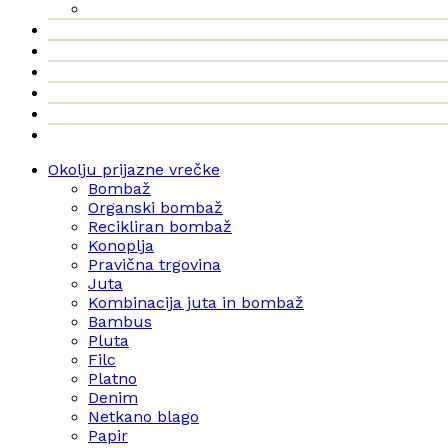
Okolju prijazne vrečke
Bombaž
Organski bombaž
Recikliran bombaž
Konoplja
Pravična trgovina
Juta
Kombinacija juta in bombaž
Bambus
Pluta
Filc
Platno
Denim
Netkano blago
Papir