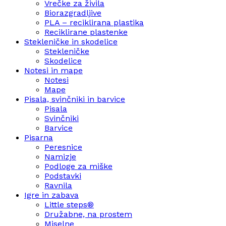
Vrečke za živila
Biorazgradljive
PLA – reciklirana plastika
Reciklirane plastenke
Stekleničke in skodelice
Stekleničke
Skodelice
Notesi in mape
Notesi
Mape
Pisala, svinčniki in barvice
Pisala
Svinčniki
Barvice
Pisarna
Peresnice
Namizje
Podloge za miške
Podstavki
Ravnila
Igre in zabava
Little steps®
Družabne, na prostem
Miselne