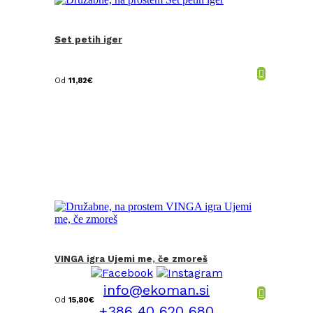
Set petih iger
Od
11,82
€
VINGA igra Ujemi me, če zmoreš
info@ekoman.si
Od
15,80
€
+386 40 620 680