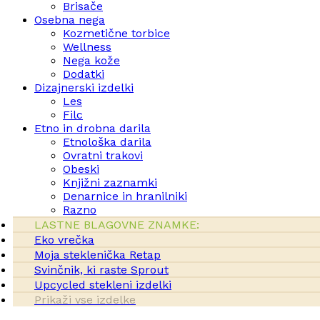
Brisače
Osebna nega
Kozmetične torbice
Wellness
Nega kože
Dodatki
Dizajnerski izdelki
Les
Filc
Etno in drobna darila
Etnološka darila
Ovratni trakovi
Obeski
Knjižni zaznamki
Denarnice in hranilniki
Razno
LASTNE BLAGOVNE ZNAMKE:
Eko vrečka
Moja steklenička Retap
Svinčnik, ki raste Sprout
Upcycled stekleni izdelki
Prikaži vse izdelke