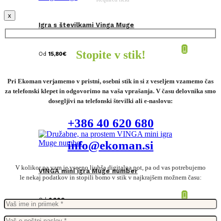
x
Igra s številkami Vinga Muge
Stopite v stik!
Od
15,80
€
Pri Ekoman verjamemo v pristni, osebni stik in si z veseljem vzamemo čas
za telefonski klepet in odgovorimo na vaša vprašanja. V času delovnika smo
dosegljivi na telefonski številki ali e-naslovu:
+386 40 620 680
info@ekoman.si
V kolikor pa vam je vseeno ljubša digitalna pot, pa od vas potrebujemo
VINGA mini igra Muge number
le nekaj podatkov in stopili bomo v stik v najkrajšem možnem času:
Od
6,30
€