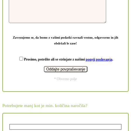
Zavezujemo se, da bomo z vašimi podatki ravnali vestno, odgovorno in jih
obdržali le zase!
Prosimo, potrdite ali se strinjate z našimi
pogoji poslovanja
.
* Obvezno polje
Potrebujete manj kot je min. količina naročila?