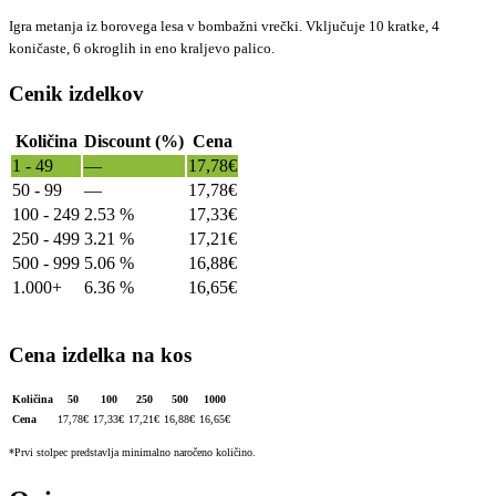
Igra metanja iz borovega lesa v bombažni vrečki. Vključuje 10 kratke, 4
koničaste, 6 okroglih in eno kraljevo palico.
Cenik izdelkov
Količina
Discount (%)
Cena
1 - 49
—
17,78
€
50 - 99
—
17,78
€
100 - 249
2.53 %
17,33
€
250 - 499
3.21 %
17,21
€
500 - 999
5.06 %
16,88
€
1.000+
6.36 %
16,65
€
Cena izdelka na kos
Količina
50
100
250
500
1000
Cena
17,78
€
17,33
€
17,21
€
16,88
€
16,65
€
*Prvi stolpec predstavlja minimalno naročeno količino.