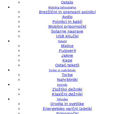
Ostalo
Mobilna tehnologija
Brezžični in prenosni polnilci
Avdio
Polnilci in kabli
Mobilni pripomočki
Solarne naprave
USB ključki
Tekstil
Majice
Puloverji
Jakne
Kape
Ostali tekstil
Torbe in nahrbtniki
Torbe
Nahrbtniki
Dežniki
Zložljivi dežniki
Klasični dežniki
Tehnika
Orodja in svetilke
Energetsko varčni izdelki
Pripomočki