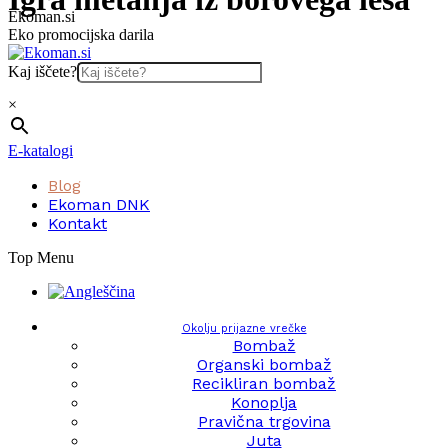
Skip
Ekoman.si
to
Eko promocijska darila
content
Kaj iščete?
×
E-katalogi
Blog
Ekoman DNK
Kontakt
Top Menu
Okolju prijazne vrečke
Bombaž
Organski bombaž
Recikliran bombaž
Konoplja
Pravična trgovina
Juta