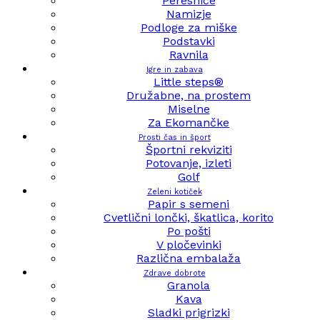
Peresnice
Namizje
Podloge za miške
Podstavki
Ravnila
Igre in zabava
Little steps®
Družabne, na prostem
Miselne
Za Ekomančke
Prosti čas in šport
Športni rekviziti
Potovanje, izleti
Golf
Zeleni kotiček
Papir s semeni
Cvetlični lončki, škatlica, korito
Po pošti
V pločevinki
Različna embalaža
Zdrave dobrote
Granola
Kava
Sladki prigrizki