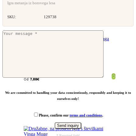
Igra metanja iz borovega lesa
SKU:
129738
Igra z obroči Vinga Faia
Od
7,88
€
We are committed to handling your data conscientiously, responsibly and keeping it to
ourselves only!
Please, confirm our
terms and conditions
.
* Required field