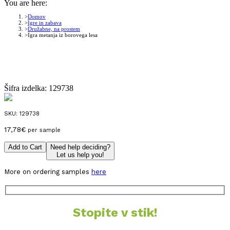
You are here:
Domov
Igre in zabava
Družabne, na prostem
Igra metanja iz borovega lesa
Šifra izdelka:
129738
SKU:
129738
17,78
€
per sample
Add to Cart
Need help deciding?
Let us help you!
More on ordering samples
here
Stopite v stik!