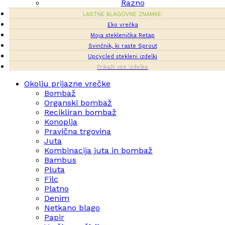
Razno
LASTNE BLAGOVNE ZNAMKE:
Eko vrečka
Moja steklenička Retap
Svinčnik, ki raste Sprout
Upcycled stekleni izdelki
Prikaži vse izdelke
Okolju prijazne vrečke
Bombaž
Organski bombaž
Recikliran bombaž
Konoplja
Pravična trgovina
Juta
Kombinacija juta in bombaž
Bambus
Pluta
Filc
Platno
Denim
Netkano blago
Papir