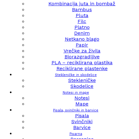
Kombinacija juta in bombaž
Bambus
Pluta
Filc
Platno
Denim
Netkano blago
Papir
Vrečke za živila
Biorazgradljive
PLA – reciklirana plastika
Reciklirane plastenke
Stekleničke in skodelice
Stekleničke
Skodelice
Notesi in mape
Notesi
Mape
Pisala, svinčniki in barvice
Pisala
Svinčniki
Barvice
Pisarna