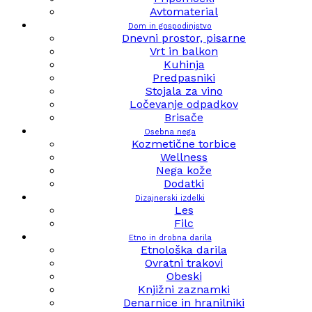
Avtomaterial
Dom in gospodinjstvo
Dnevni prostor, pisarne
Vrt in balkon
Kuhinja
Predpasniki
Stojala za vino
Ločevanje odpadkov
Brisače
Osebna nega
Kozmetične torbice
Wellness
Nega kože
Dodatki
Dizajnerski izdelki
Les
Filc
Etno in drobna darila
Etnološka darila
Ovratni trakovi
Obeski
Knjižni zaznamki
Denarnice in hranilniki