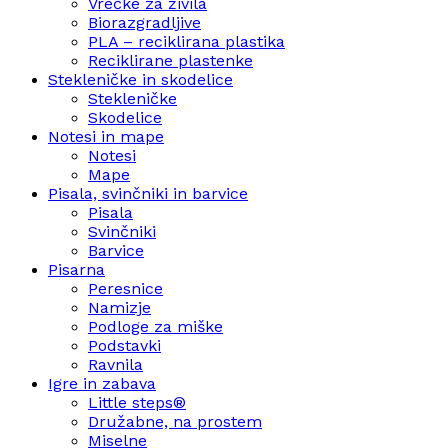
Vrečke za živila
Biorazgradljive
PLA – reciklirana plastika
Reciklirane plastenke
Stekleničke in skodelice
Stekleničke
Skodelice
Notesi in mape
Notesi
Mape
Pisala, svinčniki in barvice
Pisala
Svinčniki
Barvice
Pisarna
Peresnice
Namizje
Podloge za miške
Podstavki
Ravnila
Igre in zabava
Little steps®
Družabne, na prostem
Miselne