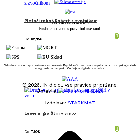
Plešoči robot Robert z zvočnikom
Vse cene so brez DDV.
Poslujemo samo s pravnimi osebami.
Od
82,95
€
Naložbo – izdelavo spletne strani – sofinancirata Republika Slovenija in Evropska unija iz Evropskega sklada
za regionalni razvoj preko Vavčerja za digitalni marketing.
© 2026, IN d.o.o., vse pravice pridržane.
Upravlja
Izdelava:
STARKMAT
Lesena igra Štiri v vrsto
t
T
Od
7,10
€