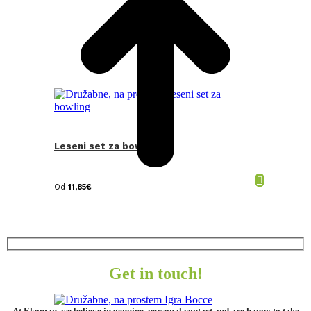
Leseni set za bowling
Od
11,85
€
Get in touch!
At Ekoman, we believe in genuine, personal contact and are happy to take