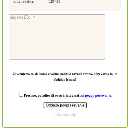
Šifra izdelka:
129738
Zavezujemo se, da bomo z vašimi podatki ravnali vestno, odgovorno in jih
obdržali le zase!
Prosimo, potrdite ali se strinjate z našimi
pogoji poslovanja
.
* Obvezno polje