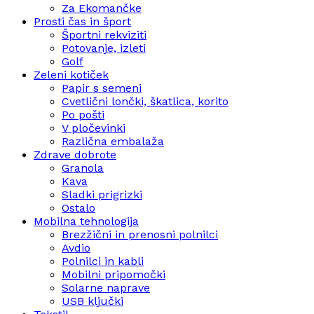
Za Ekomančke
Prosti čas in šport
Športni rekviziti
Potovanje, izleti
Golf
Zeleni kotiček
Papir s semeni
Cvetlični lončki, škatlica, korito
Po pošti
V pločevinki
Različna embalaža
Zdrave dobrote
Granola
Kava
Sladki prigrizki
Ostalo
Mobilna tehnologija
Brezžični in prenosni polnilci
Avdio
Polnilci in kabli
Mobilni pripomočki
Solarne naprave
USB ključki