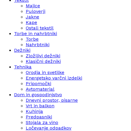
Tekstil
Majice
Puloverji
Jakne
Kape
Ostali tekstil
Torbe in nahrbtniki
Torbe
Nahrbtniki
Dežniki
Zložljivi dežniki
Klasični dežniki
Tehnika
Orodja in svetilke
Energetsko varčni izdelki
Pripomočki
Avtomaterial
Dom in gospodinjstvo
Dnevni prostor, pisarne
Vrt in balkon
Kuhinja
Predpasniki
Stojala za vino
Ločevanje odpadkov