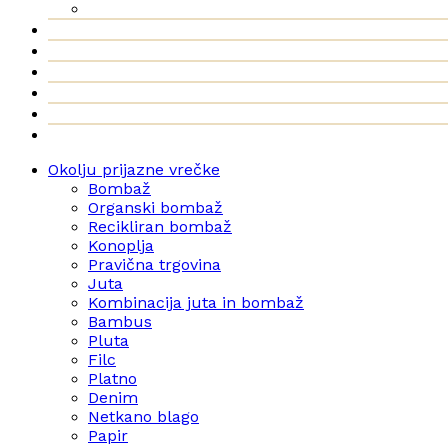
Okolju prijazne vrečke
Bombaž
Organski bombaž
Recikliran bombaž
Konoplja
Pravična trgovina
Juta
Kombinacija juta in bombaž
Bambus
Pluta
Filc
Platno
Denim
Netkano blago
Papir