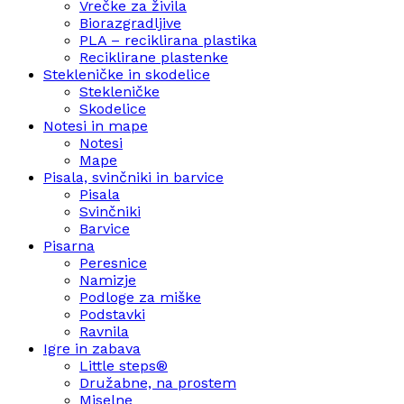
Vrečke za živila
Biorazgradljive
PLA – reciklirana plastika
Reciklirane plastenke
Stekleničke in skodelice
Stekleničke
Skodelice
Notesi in mape
Notesi
Mape
Pisala, svinčniki in barvice
Pisala
Svinčniki
Barvice
Pisarna
Peresnice
Namizje
Podloge za miške
Podstavki
Ravnila
Igre in zabava
Little steps®
Družabne, na prostem
Miselne