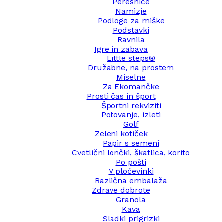
Peresnice
Namizje
Podloge za miške
Podstavki
Ravnila
Igre in zabava
Little steps®
Družabne, na prostem
Miselne
Za Ekomančke
Prosti čas in šport
Športni rekviziti
Potovanje, izleti
Golf
Zeleni kotiček
Papir s semeni
Cvetlični lončki, škatlica, korito
Po pošti
V pločevinki
Različna embalaža
Zdrave dobrote
Granola
Kava
Sladki prigrizki