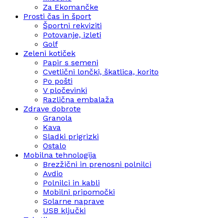
Za Ekomančke
Prosti čas in šport
Športni rekviziti
Potovanje, izleti
Golf
Zeleni kotiček
Papir s semeni
Cvetlični lončki, škatlica, korito
Po pošti
V pločevinki
Različna embalaža
Zdrave dobrote
Granola
Kava
Sladki prigrizki
Ostalo
Mobilna tehnologija
Brezžični in prenosni polnilci
Avdio
Polnilci in kabli
Mobilni pripomočki
Solarne naprave
USB ključki