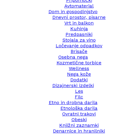
Pripomočki
Avtomaterial
Dom in gospodinjstvo
Dnevni prostor, pisarne
Vrt in balkon
Kuhinja
Predpasniki
Stojala za vino
Ločevanje odpadkov
Brisače
Osebna nega
Kozmetične torbice
Wellness
Nega kože
Dodatki
Dizajnerski izdelki
Les
Filc
Etno in drobna darila
Etnološka darila
Ovratni trakovi
Obeski
Knjižni zaznamki
Denarnice in hranilniki