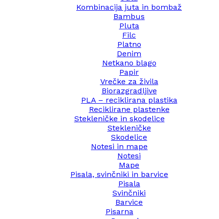
Kombinacija juta in bombaž
Bambus
Pluta
Filc
Platno
Denim
Netkano blago
Papir
Vrečke za živila
Biorazgradljive
PLA – reciklirana plastika
Reciklirane plastenke
Stekleničke in skodelice
Stekleničke
Skodelice
Notesi in mape
Notesi
Mape
Pisala, svinčniki in barvice
Pisala
Svinčniki
Barvice
Pisarna