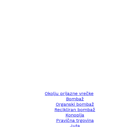
Okolju prijazne vrečke
Bombaž
Organski bombaž
Recikliran bombaž
Konoplja
Pravična trgovina
Juta