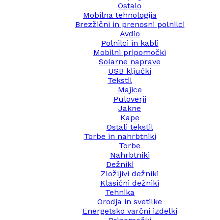
Ostalo
Mobilna tehnologija
Brezžični in prenosni polnilci
Avdio
Polnilci in kabli
Mobilni pripomočki
Solarne naprave
USB ključki
Tekstil
Majice
Puloverji
Jakne
Kape
Ostali tekstil
Torbe in nahrbtniki
Torbe
Nahrbtniki
Dežniki
Zložljivi dežniki
Klasični dežniki
Tehnika
Orodja in svetilke
Energetsko varčni izdelki