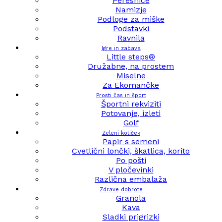
Peresnice
Namizje
Podloge za miške
Podstavki
Ravnila
Igre in zabava
Little steps®
Družabne, na prostem
Miselne
Za Ekomančke
Prosti čas in šport
Športni rekviziti
Potovanje, izleti
Golf
Zeleni kotiček
Papir s semeni
Cvetlični lončki, škatlica, korito
Po pošti
V pločevinki
Različna embalaža
Zdrave dobrote
Granola
Kava
Sladki prigrizki