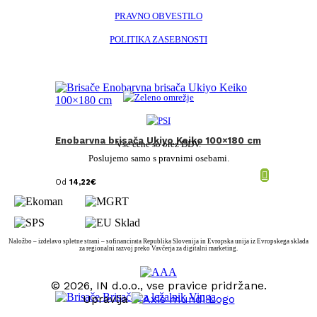
PRAVNO OBVESTILO
POLITIKA ZASEBNOSTI
Enobarvna brisača Ukiyo Keiko 100×180 cm
Vse cene so brez DDV.
Poslujemo samo s pravnimi osebami.
Od
14,22
€
Naložbo – izdelavo spletne strani – sofinancirata Republika Slovenija in Evropska unija iz Evropskega sklada
za regionalni razvoj preko Vavčerja za digitalni marketing.
© 2026, IN d.o.o., vse pravice pridržane.
Upravlja