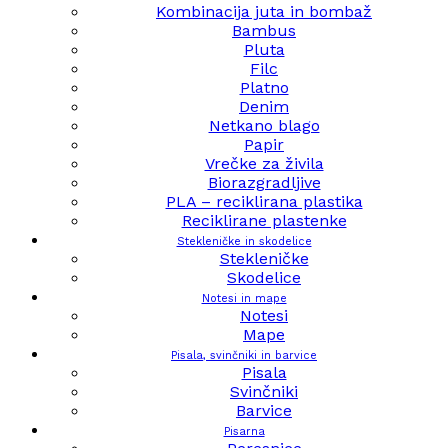
Kombinacija juta in bombaž
Bambus
Pluta
Filc
Platno
Denim
Netkano blago
Papir
Vrečke za živila
Biorazgradljive
PLA – reciklirana plastika
Reciklirane plastenke
Stekleničke in skodelice
Stekleničke
Skodelice
Notesi in mape
Notesi
Mape
Pisala, svinčniki in barvice
Pisala
Svinčniki
Barvice
Pisarna