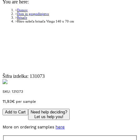
You are here:
Domov
Dom in gospodinjstvo
Brisače
Hitro sušeča brisača Vinga 140 x 70 cm
Šifra izdelka:
131073
SKU:
131073
11,93
€
per sample
Add to Cart
Need help deciding?
Let us help you!
More on ordering samples
here