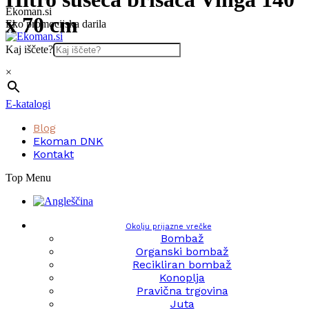
Skip
Ekoman.si
x 70 cm
to
Eko promocijska darila
content
Kaj iščete?
×
E-katalogi
Blog
Ekoman DNK
Kontakt
Top Menu
Okolju prijazne vrečke
Bombaž
Organski bombaž
Recikliran bombaž
Konoplja
Pravična trgovina
Juta