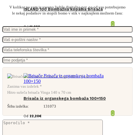
V kolikor pa vam je vseeno ljubša digitalna pot, pa od vas potrebujemo
ISLAND 100 Bombažna kopalna brisača
le nekaj podatkov in stopili bomo v stik v najkrajšem možnem času:
Od
11,66
€
Zanima vas izdelek *
Hitro sušeča brisača Vinga 140 x 70 cm
Brisača iz organskega bombaža 100×150
Šifra izdelka:
131073
Od
22,20
€