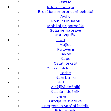
Ostalo
Mobilna tehnologija
Brezžični in prenosni polnilci
Avdio
Polnilci in kabli
Mobilni pripomočki
Solarne naprave
USB ključki
Tekstil
Majice
Puloverji
Jakne
Kape
Ostali tekstil
Torbe in nahrbtniki
Torbe
Nahrbtniki
Dežniki
Zložljivi dežniki
Klasični dežniki
Tehnika
Orodja in svetilke
Energetsko varčni izdelki
Pripomočki