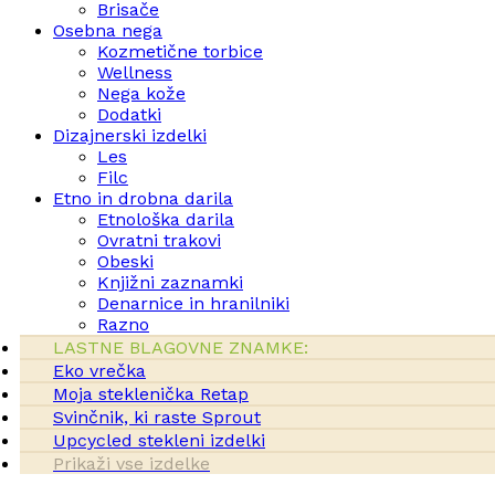
Brisače
Osebna nega
Kozmetične torbice
Wellness
Nega kože
Dodatki
Dizajnerski izdelki
Les
Filc
Etno in drobna darila
Etnološka darila
Ovratni trakovi
Obeski
Knjižni zaznamki
Denarnice in hranilniki
Razno
LASTNE BLAGOVNE ZNAMKE:
Eko vrečka
Moja steklenička Retap
Svinčnik, ki raste Sprout
Upcycled stekleni izdelki
Prikaži vse izdelke