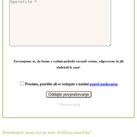
Zavezujemo se, da bomo z vašimi podatki ravnali vestno, odgovorno in jih
obdržali le zase!
Prosimo, potrdite ali se strinjate z našimi
pogoji poslovanja
.
* Obvezno polje
Potrebujete manj kot je min. količina naročila?