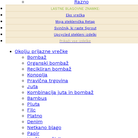
Razno
LASTNE BLAGOVNE ZNAMKE:
Eko vrečka
Moja steklenička Retap
Svinčnik, ki raste Sprout
Upcycled stekleni izdelki
Prikaži vse izdelke
Okolju prijazne vrečke
Bombaž
Organski bombaž
Recikliran bombaž
Konoplja
Pravična trgovina
Juta
Kombinacija juta in bombaž
Bambus
Pluta
Filc
Platno
Denim
Netkano blago
Papir