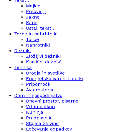
Tekstil
Majice
Puloverji
Jakne
Kape
Ostali tekstil
Torbe in nahrbtniki
Torbe
Nahrbtniki
Dežniki
Zložljivi dežniki
Klasični dežniki
Tehnika
Orodja in svetilke
Energetsko varčni izdelki
Pripomočki
Avtomaterial
Dom in gospodinjstvo
Dnevni prostor, pisarne
Vrt in balkon
Kuhinja
Predpasniki
Stojala za vino
Ločevanje odpadkov