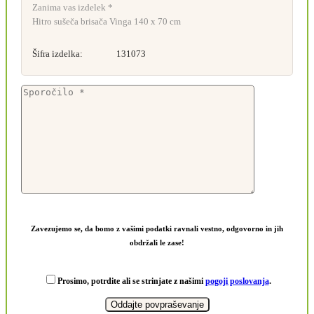
Zanima vas izdelek *
Hitro sušeča brisača Vinga 140 x 70 cm
Šifra izdelka:
131073
Zavezujemo se, da bomo z vašimi podatki ravnali vestno, odgovorno in jih
obdržali le zase!
Prosimo, potrdite ali se strinjate z našimi
pogoji poslovanja
.