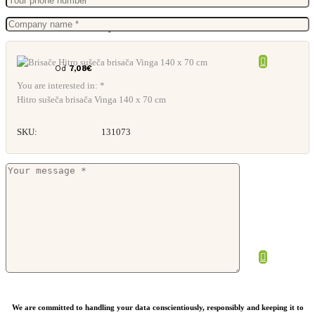
Brisača Ukiyo Sakura AWARE™ 50x100cm
Od
7,08
€
You are interested in: *
Hitro sušeča brisača Vinga 140 x 70 cm
SKU:
131073
Set 4 brisač Landro
Od
31,62
€
We are committed to handling your data conscientiously, responsibly and keeping it to