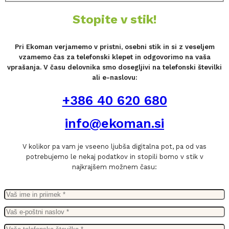
Stopite v stik!
Pri Ekoman verjamemo v pristni, osebni stik in si z veseljem
vzamemo čas za telefonski klepet in odgovorimo na vaša
vprašanja. V času delovnika smo dosegljivi na telefonski številki
ali e-naslovu:
+386 40 620 680
info@ekoman.si
V kolikor pa vam je vseeno ljubša digitalna pot, pa od vas
potrebujemo le nekaj podatkov in stopili bomo v stik v
najkrajšem možnem času: