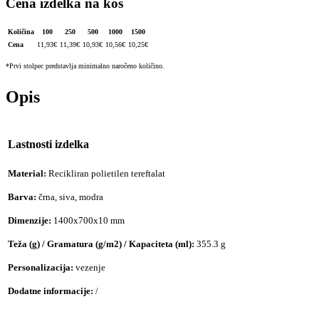
Cena izdelka na kos
Količina
100
250
500
1000
1500
Cena
11,93
€
11,39
€
10,93
€
10,56
€
10,25
€
*Prvi stolpec predstavlja minimalno naročeno količino.
Opis
Lastnosti izdelka
Material:
Recikliran polietilen tereftalat
Barva:
črna, siva, modra
Dimenzije:
1400x700x10 mm
Teža (g) / Gramatura (g/m2) / Kapaciteta (ml):
355.3 g
Personalizacija:
vezenje
Dodatne informacije:
/