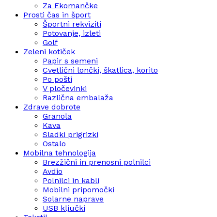
Za Ekomančke
Prosti čas in šport
Športni rekviziti
Potovanje, izleti
Golf
Zeleni kotiček
Papir s semeni
Cvetlični lončki, škatlica, korito
Po pošti
V pločevinki
Različna embalaža
Zdrave dobrote
Granola
Kava
Sladki prigrizki
Ostalo
Mobilna tehnologija
Brezžični in prenosni polnilci
Avdio
Polnilci in kabli
Mobilni pripomočki
Solarne naprave
USB ključki