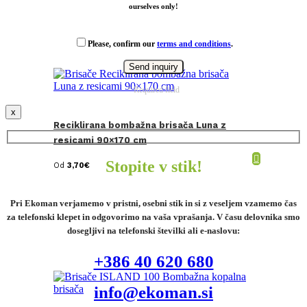
ourselves only!
Please, confirm our
terms and conditions
.
* Required field
x
Reciklirana bombažna brisača Luna z
resicami 90×170 cm
Stopite v stik!
Od
3,70
€
Pri Ekoman verjamemo v pristni, osebni stik in si z veseljem vzamemo čas
za telefonski klepet in odgovorimo na vaša vprašanja. V času delovnika smo
dosegljivi na telefonski številki ali e-naslovu:
+386 40 620 680
info@ekoman.si