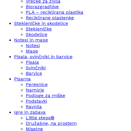
Vrečke za živila
Biorazgradljive
PLA – reciklirana plastika
Reciklirane plastenke
Stekleničke in skodelice
Stekleničke
Skodelice
Notesi in mape
Notesi
Mape
Pisala, svinčniki in barvice
Pisala
Svinčniki
Barvice
Pisarna
Peresnice
Namizje
Podloge za miške
Podstavki
Ravnila
Igre in zabava
Little steps®
Družabne, na prostem
Miselne