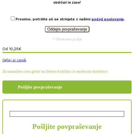
obdržali le zase!
Prosimo, potrdite ali se strinjate z našimi
pogoji poslovanja
.
* Obvezno polje
Od
10,25
€
Oglej si cenik
Za natančne cene glede na želeno količino in možnosti dodelave:
Pošljite povpraševanje
Pošljite povpraševanje