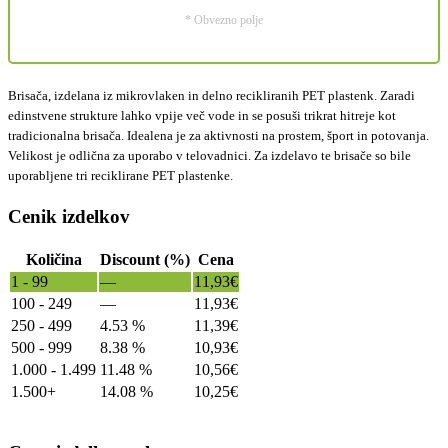
* Obvezno polje
Brisača, izdelana iz mikrovlaken in delno recikliranih PET plastenk. Zaradi
edinstvene strukture lahko vpije več vode in se posuši trikrat hitreje kot
tradicionalna brisača. Idealena je za aktivnosti na prostem, šport in potovanja.
Velikost je odlična za uporabo v telovadnici. Za izdelavo te brisače so bile
uporabljene tri reciklirane PET plastenke.
Cenik izdelkov
Količina
Discount (%)
Cena
1 - 99
—
11,93
€
100 - 249
—
11,93
€
250 - 499
4.53 %
11,39
€
500 - 999
8.38 %
10,93
€
1.000 - 1.499
11.48 %
10,56
€
1.500+
14.08 %
10,25
€