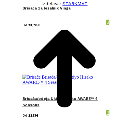
Izdelava:
STARKMAT
Brisača za ležalnik Vinga
t
T
Od
23,70
€
Brisača/odeja Ukiyo Hisako AWARE™ 4
Seasons
Od
22,13
€