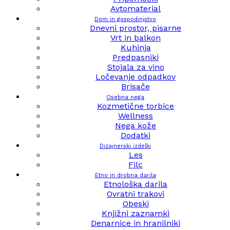
Avtomaterial
Dom in gospodinjstvo
Dnevni prostor, pisarne
Vrt in balkon
Kuhinja
Predpasniki
Stojala za vino
Ločevanje odpadkov
Brisače
Osebna nega
Kozmetične torbice
Wellness
Nega kože
Dodatki
Dizajnerski izdelki
Les
Filc
Etno in drobna darila
Etnološka darila
Ovratni trakovi
Obeski
Knjižni zaznamki
Denarnice in hranilniki