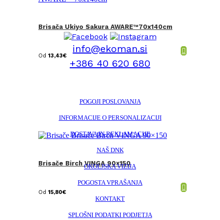
Brisača Ukiyo Sakura AWARE™70x140cm
info@ekoman.si
Od
13,43
€
+386 40 620 680
POGOJI POSLOVANJA
INFORMACIJE O PERSONALIZACIJI
DOSTAVA IN REKLAMACIJE
NAŠ DNK
Brisače Birch VINGA 90×150
OKOLJSKA VIZIJA
POGOSTA VPRAŠANJA
Od
15,80
€
KONTAKT
SPLOŠNI PODATKI PODJETJA