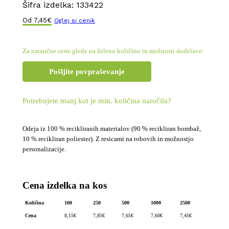
Šifra izdelka:
133422
Od
7,45
€
Oglej si cenik
Za natančne cene glede na želeno količino in možnosti dodelave:
Pošljite povpraševanje
Potrebujete manj kot je min. količina naročila?
Odeja iz 100 % recikliranih materialov (90 % recikliran bombaž,
10 % recikliran poliester). Z resicami na robovih in možnostjo
personalizacije.
Cena izdelka na kos
Količina
100
250
500
1000
2500
Cena
8,15
€
7,85
€
7,65
€
7,60
€
7,45
€