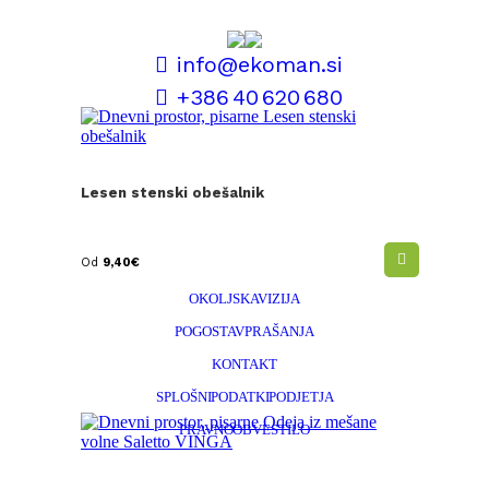
info@ekoman.si
+386 40 620 680
POGOJI POSLOVANJA
Lesen stenski obešalnik
INFORMACIJE O PERSONALIZACIJI
DOSTAVA IN REKLAMACIJE
Od
9,40
€
NAŠ DNK
OKOLJSKA VIZIJA
POGOSTA VPRAŠANJA
KONTAKT
SPLOŠNI PODATKI PODJETJA
PRAVNO OBVESTILO
POLITIKA ZASEBNOSTI