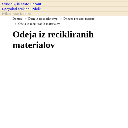
Svinčnik, ki raste Sprout
Upcycled stekleni izdelki
Prikaži vse izdelke
You are here:
Domov
Dom in gospodinjstvo
Dnevni prostor, pisarne
Odeja iz recikliranih materialov
Odeja iz recikliranih
materialov