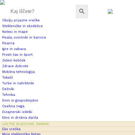
Okolju prijazne vrečke
Stekleničke in skodelice
Notesi in mape
Pisala, svinčniki in barvice
Pisarna
Igre in zabava
Prosti čas in šport
Zeleni kotiček
Zdrave dobrote
Mobilna tehnologija
Tekstil
Torbe in nahrbtniki
Dežniki
Tehnika
Dom in gospodinjstvo
Osebna nega
Dizajnerski izdelki
Etno in drobna darila
LASTNE BLAGOVNE ZNAMKE:
Eko vrečka
Moja steklenička Retap