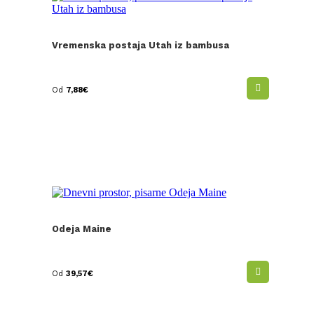
Vremenska postaja Utah iz bambusa
Od
7,88
€
Odeja Maine
Od
39,57
€