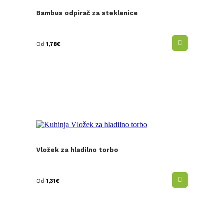
Bambus odpirač za steklenice
Od
1,78
€
Vložek za hladilno torbo
Od
1,31
€