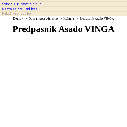
Svinčnik, ki raste Sprout
Upcycled stekleni izdelki
Prikaži vse izdelke
You are here:
Domov
Dom in gospodinjstvo
Kuhinja
Predpasnik Asado VINGA
Predpasnik Asado VINGA