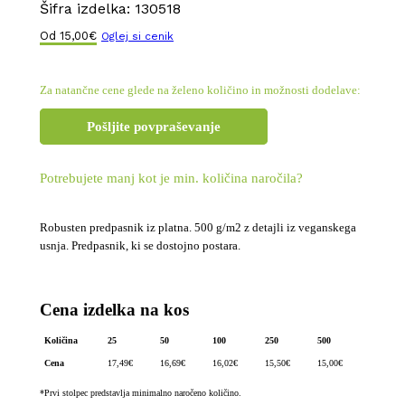
Šifra izdelka:
130518
Od
15,00
€
Oglej si cenik
Za natančne cene glede na želeno količino in možnosti dodelave:
Pošljite povpraševanje
Potrebujete manj kot je min. količina naročila?
Robusten predpasnik iz platna. 500 g/m2 z detajli iz veganskega
usnja. Predpasnik, ki se dostojno postara.
Cena izdelka na kos
Količina
25
50
100
250
500
Cena
17,49
€
16,69
€
16,02
€
15,50
€
15,00
€
*Prvi stolpec predstavlja minimalno naročeno količino.