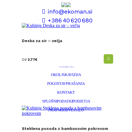
info@ekoman.si
+386 40 620 680
POGOJI POSLOVANJA
Deska za sir – večja
INFORMACIJE O PERSONALIZACIJI
DOSTAVA IN REKLAMACIJE
Od
2,77
€
NAŠ DNK
OKOLJSKA VIZIJA
POGOSTA VPRAŠANJA
KONTAKT
SPLOŠNI PODATKI PODJETJA
PRAVNO OBVESTILO
POLITIKA ZASEBNOSTI
Steklena posoda z bambusovim pokrovom