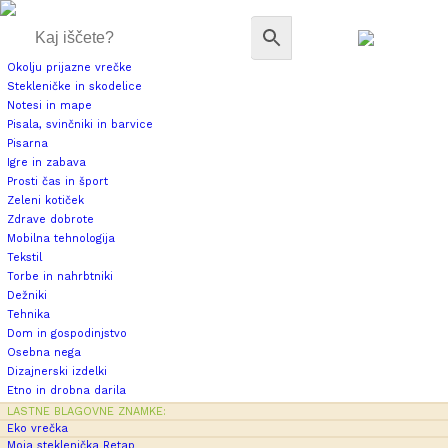
Okolju prijazne vrečke
Stekleničke in skodelice
Notesi in mape
Pisala, svinčniki in barvice
Pisarna
Igre in zabava
Prosti čas in šport
Zeleni kotiček
Zdrave dobrote
Mobilna tehnologija
Tekstil
Torbe in nahrbtniki
Dežniki
Tehnika
Dom in gospodinjstvo
Osebna nega
Dizajnerski izdelki
Etno in drobna darila
LASTNE BLAGOVNE ZNAMKE:
Eko vrečka
Moja steklenička Retap