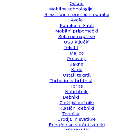
Ostalo
Mobilna tehnologija
Brezžični in prenosni polnilci
Avdio
Polnilci in kabli
Mobilni pripomočki
Solarne naprave
USB ključki
Tekstil
Majice
Puloverji
Jakne
Kape
Ostali tekstil
Torbe in nahrbtniki
Torbe
Nahrbtniki
Dežniki
Zložljivi dežniki
Klasični dežniki
Tehnika
Orodja in svetilke
Energetsko varčni izdelki