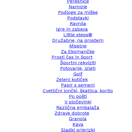
Peresnice
Namizje
Podloge za miške
Podstavki
Ravnila
Igre in zabava
Little steps®
Družabne, na prostem
Miselne
Za Ekomančke
Prosti čas in šport
Športni rekviziti
Potovanje, izleti
Golf
Zeleni kotiček
Papir s semeni
Cvetlični lončki, škatlica, korito
Po pošti
V pločevinki
Različna embalaža
Zdrave dobrote
Granola
Kava
Sladki prigrizki