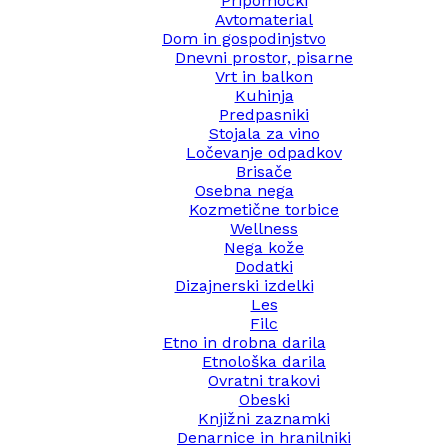
Pripomočki
Avtomaterial
Dom in gospodinjstvo
Dnevni prostor, pisarne
Vrt in balkon
Kuhinja
Predpasniki
Stojala za vino
Ločevanje odpadkov
Brisače
Osebna nega
Kozmetične torbice
Wellness
Nega kože
Dodatki
Dizajnerski izdelki
Les
Filc
Etno in drobna darila
Etnološka darila
Ovratni trakovi
Obeski
Knjižni zaznamki
Denarnice in hranilniki