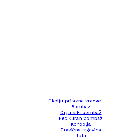
Okolju prijazne vrečke
Bombaž
Organski bombaž
Recikliran bombaž
Konoplja
Pravična trgovina
Juta