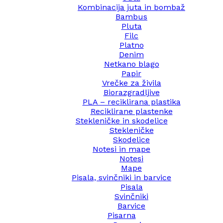
Kombinacija juta in bombaž
Bambus
Pluta
Filc
Platno
Denim
Netkano blago
Papir
Vrečke za živila
Biorazgradljive
PLA – reciklirana plastika
Reciklirane plastenke
Stekleničke in skodelice
Stekleničke
Skodelice
Notesi in mape
Notesi
Mape
Pisala, svinčniki in barvice
Pisala
Svinčniki
Barvice
Pisarna