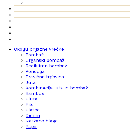
Okolju prijazne vrečke
Bombaž
Organski bombaž
Recikliran bombaž
Konoplja
Pravična trgovina
Juta
Kombinacija juta in bombaž
Bambus
Pluta
Filc
Platno
Denim
Netkano blago
Papir