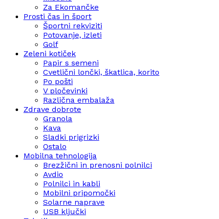
Za Ekomančke
Prosti čas in šport
Športni rekviziti
Potovanje, izleti
Golf
Zeleni kotiček
Papir s semeni
Cvetlični lončki, škatlica, korito
Po pošti
V pločevinki
Različna embalaža
Zdrave dobrote
Granola
Kava
Sladki prigrizki
Ostalo
Mobilna tehnologija
Brezžični in prenosni polnilci
Avdio
Polnilci in kabli
Mobilni pripomočki
Solarne naprave
USB ključki