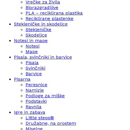
Vrečke za živila
Biorazgradljive
PLA – reciklirana plastika
Reciklirane plastenke
Stekleničke in skodelice
Stekleničke
Skodelice
Notesi in mape
Notesi
Mape
Pisala, svinčniki in barvice
Pisala
Svinčniki
Barvice
Pisarna
Peresnice
Namizje
Podloge za miške
Podstavki
Ravnila
Igre in zabava
Little steps®
Družabne, na prostem
Miselne