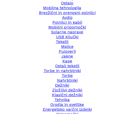
Ostalo
Mobilna tehnologija
Brezžični in prenosni polnilci
Avdio
Polnilci in kabli
Mobilni pripomočki
Solarne naprave
USB ključki
Tekstil
Majice
Puloverji
Jakne
Kape
Ostali tekstil
Torbe in nahrbtniki
Torbe
Nahrbtniki
Dežniki
Zložljivi dežniki
Klasični dežniki
Tehnika
Orodja in svetilke
Energetsko varčni izdelki