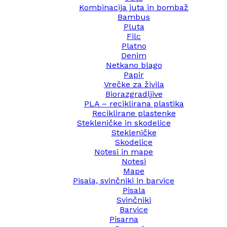
Kombinacija juta in bombaž
Bambus
Pluta
Filc
Platno
Denim
Netkano blago
Papir
Vrečke za živila
Biorazgradljive
PLA – reciklirana plastika
Reciklirane plastenke
Stekleničke in skodelice
Stekleničke
Skodelice
Notesi in mape
Notesi
Mape
Pisala, svinčniki in barvice
Pisala
Svinčniki
Barvice
Pisarna