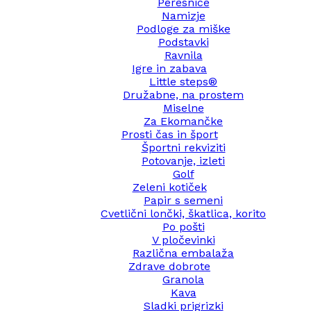
Peresnice
Namizje
Podloge za miške
Podstavki
Ravnila
Igre in zabava
Little steps®
Družabne, na prostem
Miselne
Za Ekomančke
Prosti čas in šport
Športni rekviziti
Potovanje, izleti
Golf
Zeleni kotiček
Papir s semeni
Cvetlični lončki, škatlica, korito
Po pošti
V pločevinki
Različna embalaža
Zdrave dobrote
Granola
Kava
Sladki prigrizki