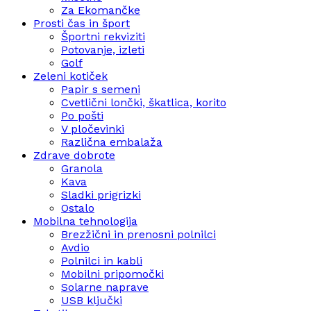
Za Ekomančke
Prosti čas in šport
Športni rekviziti
Potovanje, izleti
Golf
Zeleni kotiček
Papir s semeni
Cvetlični lončki, škatlica, korito
Po pošti
V pločevinki
Različna embalaža
Zdrave dobrote
Granola
Kava
Sladki prigrizki
Ostalo
Mobilna tehnologija
Brezžični in prenosni polnilci
Avdio
Polnilci in kabli
Mobilni pripomočki
Solarne naprave
USB ključki