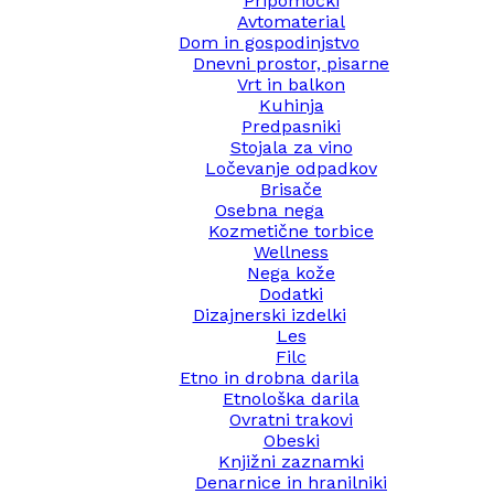
Pripomočki
Avtomaterial
Dom in gospodinjstvo
Dnevni prostor, pisarne
Vrt in balkon
Kuhinja
Predpasniki
Stojala za vino
Ločevanje odpadkov
Brisače
Osebna nega
Kozmetične torbice
Wellness
Nega kože
Dodatki
Dizajnerski izdelki
Les
Filc
Etno in drobna darila
Etnološka darila
Ovratni trakovi
Obeski
Knjižni zaznamki
Denarnice in hranilniki