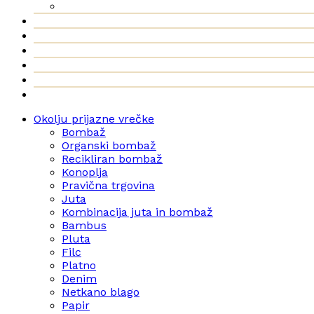
Okolju prijazne vrečke
Bombaž
Organski bombaž
Recikliran bombaž
Konoplja
Pravična trgovina
Juta
Kombinacija juta in bombaž
Bambus
Pluta
Filc
Platno
Denim
Netkano blago
Papir