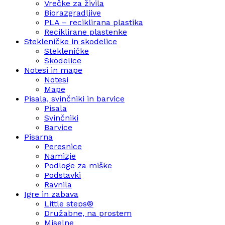
Vrečke za živila
Biorazgradljive
PLA – reciklirana plastika
Reciklirane plastenke
Stekleničke in skodelice
Stekleničke
Skodelice
Notesi in mape
Notesi
Mape
Pisala, svinčniki in barvice
Pisala
Svinčniki
Barvice
Pisarna
Peresnice
Namizje
Podloge za miške
Podstavki
Ravnila
Igre in zabava
Little steps®
Družabne, na prostem
Miselne