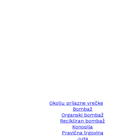
Okolju prijazne vrečke
Bombaž
Organski bombaž
Recikliran bombaž
Konoplja
Pravična trgovina
Juta