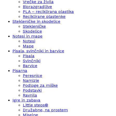
Vrečke za živila
Biorazgradljive
PLA – reciklirana plastika
Reciklirane plastenke
Stekleničke in skodelice
Stekleničke
Skodelice
Notesi in mape
Notesi
Mape
Pisala, svinčniki in barvice
Pisala
Svinčniki
Barvice
Pisarna
Peresnice
Namizje
Podloge za miške
Podstavki
Ravnila
Igre in zabava
Little steps®
Družabne, na prostem
Miselne