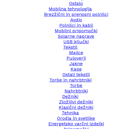
Ostalo
Mobilna tehnologija
Brezžični in prenosni polnilci
Avdio
Polnilci in kabli
Mobilni pripomočki
Solarne naprave
USB ključki
Tekstil
Majice
Puloverji
Jakne
Kape
Ostali tekstil
Torbe in nahrbtniki
Torbe
Nahrbtniki
Dežniki
Zložljivi dežniki
Klasični dežniki
Tehnika
Orodja in svetilke
Energetsko varčni izdelki