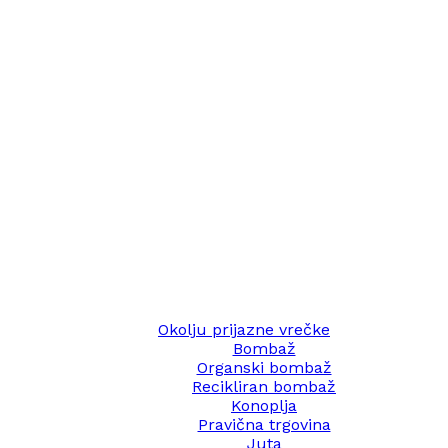
Okolju prijazne vrečke
Bombaž
Organski bombaž
Recikliran bombaž
Konoplja
Pravična trgovina
Juta