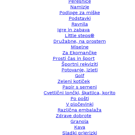
Peresnice
Namizje
Podloge za miške
Podstavki
Ravnila
Igre in zabava
Little steps®
Družabne, na prostem
Miselne
Za Ekomančke
Prosti čas in šport
Športni rekviziti
Potovanje, izleti
Golf
Zeleni kotiček
Papir s semeni
Cvetlični lončki, škatlica, korito
Po pošti
V pločevinki
Različna embalaža
Zdrave dobrote
Granola
Kava
Sladki prigrizki