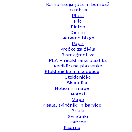
Kombinacija juta in bombaž
Bambus
Pluta
Filc
Platno
Denim
Netkano blago
Papir
Vrečke za živila
Biorazgradljive
PLA – reciklirana plastika
Reciklirane plastenke
Stekleničke in skodelice
Stekleničke
Skodelice
Notesi in mape
Notesi
Mape
Pisala, svinčniki in barvice
Pisala
Svinčniki
Barvice
Pisarna