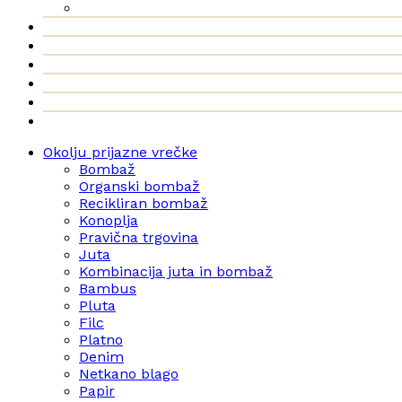
Okolju prijazne vrečke
Bombaž
Organski bombaž
Recikliran bombaž
Konoplja
Pravična trgovina
Juta
Kombinacija juta in bombaž
Bambus
Pluta
Filc
Platno
Denim
Netkano blago
Papir