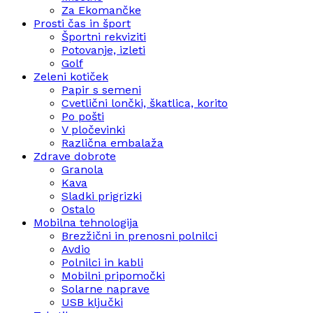
Za Ekomančke
Prosti čas in šport
Športni rekviziti
Potovanje, izleti
Golf
Zeleni kotiček
Papir s semeni
Cvetlični lončki, škatlica, korito
Po pošti
V pločevinki
Različna embalaža
Zdrave dobrote
Granola
Kava
Sladki prigrizki
Ostalo
Mobilna tehnologija
Brezžični in prenosni polnilci
Avdio
Polnilci in kabli
Mobilni pripomočki
Solarne naprave
USB ključki