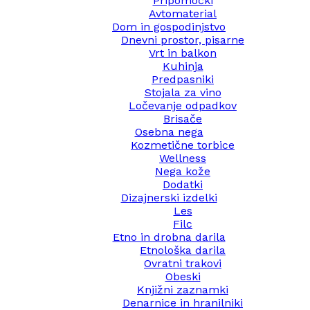
Pripomočki
Avtomaterial
Dom in gospodinjstvo
Dnevni prostor, pisarne
Vrt in balkon
Kuhinja
Predpasniki
Stojala za vino
Ločevanje odpadkov
Brisače
Osebna nega
Kozmetične torbice
Wellness
Nega kože
Dodatki
Dizajnerski izdelki
Les
Filc
Etno in drobna darila
Etnološka darila
Ovratni trakovi
Obeski
Knjižni zaznamki
Denarnice in hranilniki