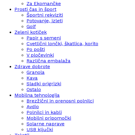
Za Ekomančke
Prosti čas in šport
Športni rekviziti
Potovanje, izleti
Golf
Zeleni kotiček
Papir s semeni
Cvetlični lončki, škatlica, korito
Po pošti
V pločevinki
Različna embalaža
Zdrave dobrote
Granola
Kava
Sladki prigrizki
Ostalo
Mobilna tehnologija
Brezžični in prenosni polnilci
Avdio
Polnilci in kabli
Mobilni pripomočki
Solarne naprave
USB ključki