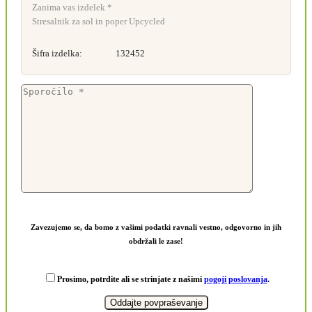
Zanima vas izdelek *
Stresalnik za sol in poper Upcycled
Šifra izdelka:
132452
Zavezujemo se, da bomo z vašimi podatki ravnali vestno, odgovorno in jih
obdržali le zase!
Prosimo, potrdite ali se strinjate z našimi
pogoji poslovanja
.