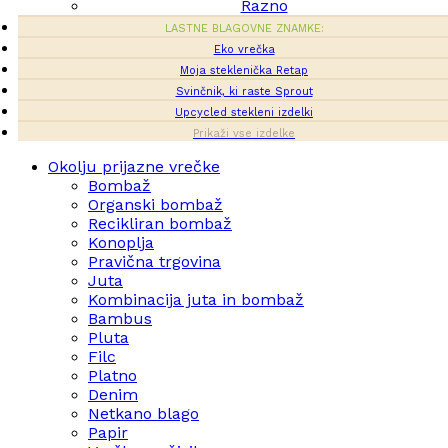
Razno
LASTNE BLAGOVNE ZNAMKE:
Eko vrečka
Moja steklenička Retap
Svinčnik, ki raste Sprout
Upcycled stekleni izdelki
Prikaži vse izdelke
Okolju prijazne vrečke
Bombaž
Organski bombaž
Recikliran bombaž
Konoplja
Pravična trgovina
Juta
Kombinacija juta in bombaž
Bambus
Pluta
Filc
Platno
Denim
Netkano blago
Papir