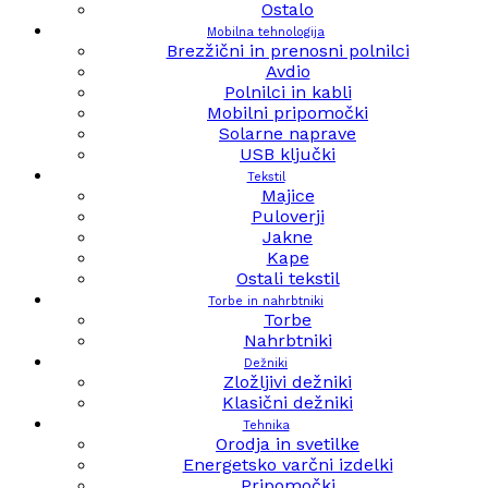
Ostalo
Mobilna tehnologija
Brezžični in prenosni polnilci
Avdio
Polnilci in kabli
Mobilni pripomočki
Solarne naprave
USB ključki
Tekstil
Majice
Puloverji
Jakne
Kape
Ostali tekstil
Torbe in nahrbtniki
Torbe
Nahrbtniki
Dežniki
Zložljivi dežniki
Klasični dežniki
Tehnika
Orodja in svetilke
Energetsko varčni izdelki
Pripomočki