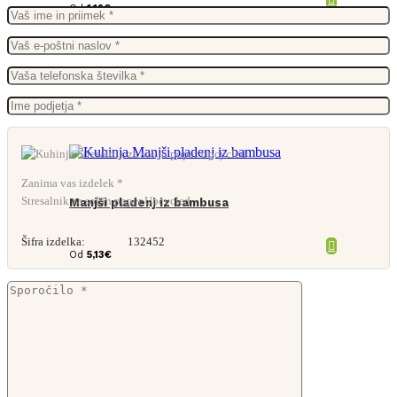
Od
1,12
€
Zanima vas izdelek *
Stresalnik za sol in poper Upcycled
Manjši pladenj iz bambusa
Šifra izdelka:
132452
Od
5,13
€