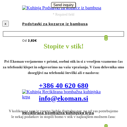
* Required field
x
Podstavki za kozarce iz bambusa
Od
2,82
€
Stopite v stik!
Pri Ekoman verjamemo v pristni, osebni stik in si z veseljem vzamemo čas
za telefonski klepet in odgovorimo na vaša vprašanja. V času delovnika smo
dosegljivi na telefonski številki ali e-naslovu:
+386 40 620 680
info@ekoman.si
V kolikor pa vam je vseeno ljubša digitalna pot, pa od vas potrebujemo
Reciklirana bombažna kuhinjska krpa
le nekaj podatkov in stopili bomo v stik v najkrajšem možnem času: