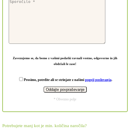
Zavezujemo se, da bomo z vašimi podatki ravnali vestno, odgovorno in jih
obdržali le zase!
Prosimo, potrdite ali se strinjate z našimi
pogoji poslovanja
.
* Obvezno polje
Potrebujete manj kot je min. količina naročila?