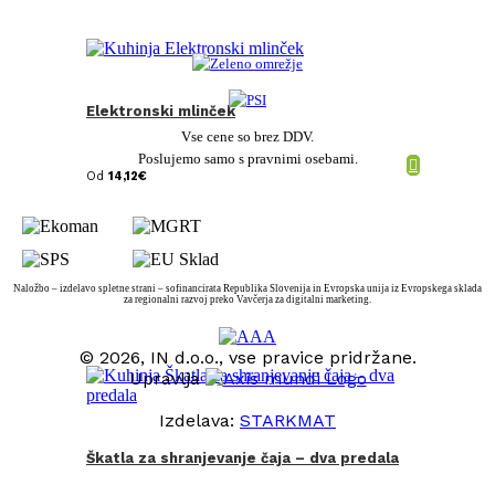
Elektronski mlinček
Vse cene so brez DDV.
Poslujemo samo s pravnimi osebami.
Od
14,12
€
Naložbo – izdelavo spletne strani – sofinancirata Republika Slovenija in Evropska unija iz Evropskega sklada
za regionalni razvoj preko Vavčerja za digitalni marketing.
© 2026, IN d.o.o., vse pravice pridržane.
Upravlja
Izdelava:
STARKMAT
Škatla za shranjevanje čaja – dva predala
t
T