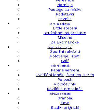
Peresnice
Namizje
Podloge za miške
Podstavki
Ravnila
Igre in zabava
Little steps®
Družabne, na prostem
Miselne
Za Ekomančke
Prosti čas in šport
Športni rekviziti
Potovanje, izleti
Golf
Zeleni kotiček
Papir s semeni
Cvetlični lončki, škatlica, korito
Po pošti
V pločevinki
Različna embalaža
Zdrave dobrote
Granola
Kava
Sladki prigrizki