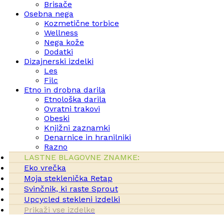
Brisače
Osebna nega
Kozmetične torbice
Wellness
Nega kože
Dodatki
Dizajnerski izdelki
Les
Filc
Etno in drobna darila
Etnološka darila
Ovratni trakovi
Obeski
Knjižni zaznamki
Denarnice in hranilniki
Razno
LASTNE BLAGOVNE ZNAMKE:
Eko vrečka
Moja steklenička Retap
Svinčnik, ki raste Sprout
Upcycled stekleni izdelki
Prikaži vse izdelke