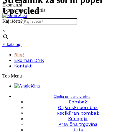
Skip
Ekoman.si
Upcycled
to
Eko promocijska darila
content
Kaj iščete?
×
E-katalogi
Blog
Ekoman DNK
Kontakt
Top Menu
Okolju prijazne vrečke
Bombaž
Organski bombaž
Recikliran bombaž
Konoplja
Pravična trgovina
Juta