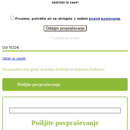
obdržali le zase!
Prosimo, potrdite ali se strinjate z našimi
pogoji poslovanja
.
* Obvezno polje
Od
10,12
€
Oglej si cenik
Za natančne cene glede na želeno količino in možnosti dodelave:
Pošljite povpraševanje
Pošljite povpraševanje