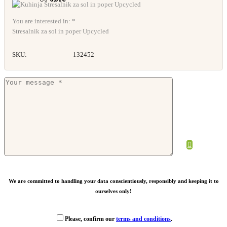
You are interested in: *
Stresalnik za sol in poper Upcycled
SKU:
132452
Digitalna kuhinjska tehtnica
Od
9,20
€
We are committed to handling your data conscientiously, responsibly and keeping it to
ourselves only!
Please, confirm our
terms and conditions
.