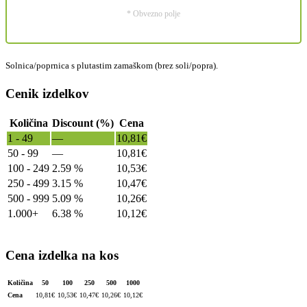
* Obvezno polje
Solnica/poprnica s plutastim zamaškom (brez soli/popra).
Cenik izdelkov
Količina
Discount (%)
Cena
1 - 49
—
10,81
€
50 - 99
—
10,81
€
100 - 249
2.59 %
10,53
€
250 - 499
3.15 %
10,47
€
500 - 999
5.09 %
10,26
€
1.000+
6.38 %
10,12
€
Cena izdelka na kos
Količina
50
100
250
500
1000
Cena
10,81
€
10,53
€
10,47
€
10,26
€
10,12
€