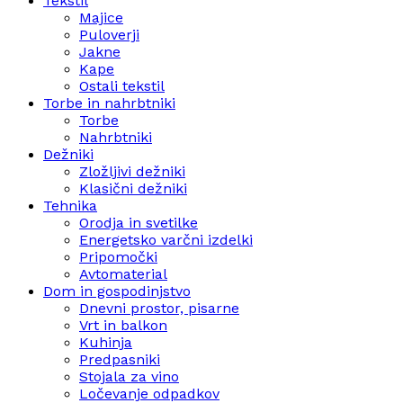
Tekstil
Majice
Puloverji
Jakne
Kape
Ostali tekstil
Torbe in nahrbtniki
Torbe
Nahrbtniki
Dežniki
Zložljivi dežniki
Klasični dežniki
Tehnika
Orodja in svetilke
Energetsko varčni izdelki
Pripomočki
Avtomaterial
Dom in gospodinjstvo
Dnevni prostor, pisarne
Vrt in balkon
Kuhinja
Predpasniki
Stojala za vino
Ločevanje odpadkov