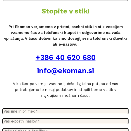
Stopite v stik!
Pri Ekoman verjamemo v pristni, osebni stik in si z veseljem
vzamemo čas za telefonski klepet in odgovorimo na vaša
vprašanja. V času delovnika smo dosegljivi na telefonski številki
ali e-naslovu:
+386 40 620 680
info@ekoman.si
V kolikor pa vam je vseeno ljubša digitalna pot, pa od vas
potrebujemo le nekaj podatkov in stopili bomo v stik v
najkrajšem možnem času: