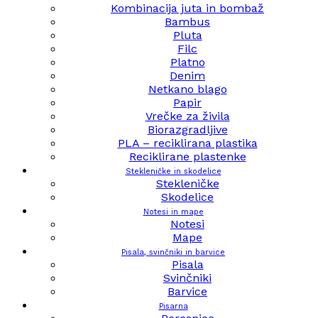
Kombinacija juta in bombaž
Bambus
Pluta
Filc
Platno
Denim
Netkano blago
Papir
Vrečke za živila
Biorazgradljive
PLA – reciklirana plastika
Reciklirane plastenke
Stekleničke in skodelice
Stekleničke
Skodelice
Notesi in mape
Notesi
Mape
Pisala, svinčniki in barvice
Pisala
Svinčniki
Barvice
Pisarna