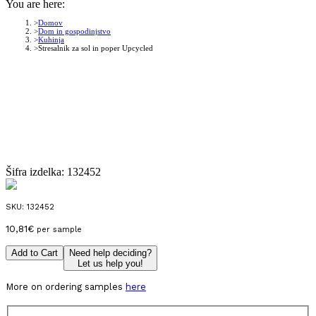
You are here:
Domov
Dom in gospodinjstvo
Kuhinja
Stresalnik za sol in poper Upcycled
Šifra izdelka:
132452
SKU:
132452
10,81
€
per sample
Add to Cart
Need help deciding?
Let us help you!
More on ordering samples
here