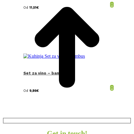
Od
11,51
€
Set za vino – bambus
Od
9,86
€
Get in touch!