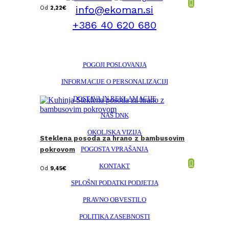
info@ekoman.si
Od
2,22
€
+386 40 620 680
POGOJI POSLOVANJA
INFORMACIJE O PERSONALIZACIJI
DOSTAVA IN REKLAMACIJE
NAŠ DNK
OKOLJSKA VIZIJA
Steklena posoda za hrano z bambusovim
POGOSTA VPRAŠANJA
pokrovom
KONTAKT
Od
9,45
€
SPLOŠNI PODATKI PODJETJA
PRAVNO OBVESTILO
POLITIKA ZASEBNOSTI