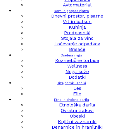
Avtomaterial
Dom in gospodinjstvo
Dnevni prostor, pisarne
Vrt in balkon
Kuhinja
Predpasniki
Stojala za vino
Ločevanje odpadkov
Brisače
Osebna nega
Kozmetične torbice
Wellness
Nega kože
Dodatki
Dizajnerski izdelki
Les
Filc
Etno in drobna darila
Etnološka darila
Ovratni trakovi
Obeski
Knjižni zaznamki
Denarnice in hranilniki