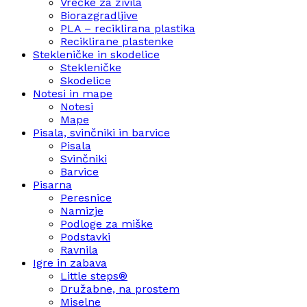
Vrečke za živila
Biorazgradljive
PLA – reciklirana plastika
Reciklirane plastenke
Stekleničke in skodelice
Stekleničke
Skodelice
Notesi in mape
Notesi
Mape
Pisala, svinčniki in barvice
Pisala
Svinčniki
Barvice
Pisarna
Peresnice
Namizje
Podloge za miške
Podstavki
Ravnila
Igre in zabava
Little steps®
Družabne, na prostem
Miselne