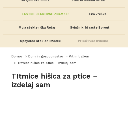
Dizajnerski izdelki
Etno in drobna darila
LASTNE BLAGOVNE ZNAMKE:
Eko vrečka
Moja steklenička Retap
Svinčnik, ki raste Sprout
Upcycled stekleni izdelki
Prikaži vse izdelke
You are here:
Domov
Dom in gospodinjstvo
Vrt in balkon
TItmice hišica za ptice – izdelaj sam
TItmice hišica za ptice –
izdelaj sam