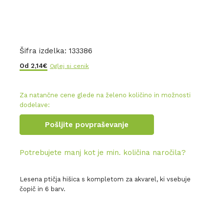
Šifra izdelka:
133386
Od
2,14
€
Oglej si cenik
Za natančne cene glede na želeno količino in možnosti
dodelave:
Pošljite povpraševanje
Potrebujete manj kot je min. količina naročila?
Lesena ptičja hišica s kompletom za akvarel, ki vsebuje
čopič in 6 barv.