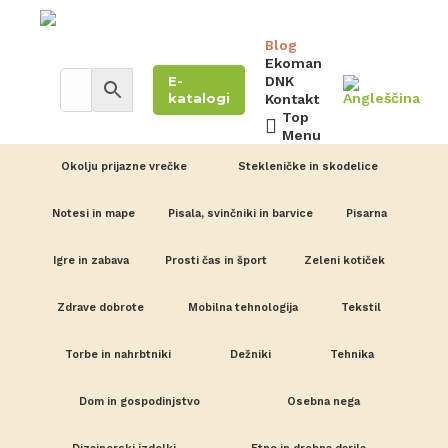
Blog
Ekoman
E-
DNK
katalogi
Kontakt
Top
Menu
Okolju prijazne vrečke
Stekleničke in skodelice
Notesi in mape
Pisala, svinčniki in barvice
Pisarna
Igre in zabava
Prosti čas in šport
Zeleni kotiček
Zdrave dobrote
Mobilna tehnologija
Tekstil
Torbe in nahrbtniki
Dežniki
Tehnika
Dom in gospodinjstvo
Osebna nega