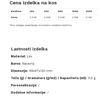
Cena izdelka na kos
Količina
100
250
500
1000
2500
Cena
2,34
€
2,25
€
2,20
€
2,18
€
2,14
€
*Prvi stolpec predstavlja minimalno naročeno količino.
Lastnosti izdelka
Material:
Les
Barva:
Naravna
Dimenzije:
99x97x130 mm
Teža (g) / Gramatura (g/m2) / Kapaciteta (ml):
11,5 g
Personalizacija:
/
Dodatne informacije:
/