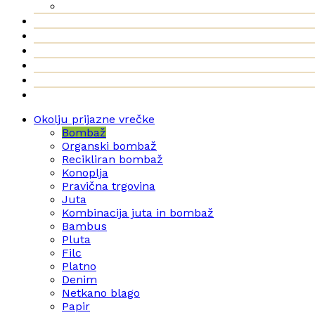
Okolju prijazne vrečke
Bombaž
Organski bombaž
Recikliran bombaž
Konoplja
Pravična trgovina
Juta
Kombinacija juta in bombaž
Bambus
Pluta
Filc
Platno
Denim
Netkano blago
Papir