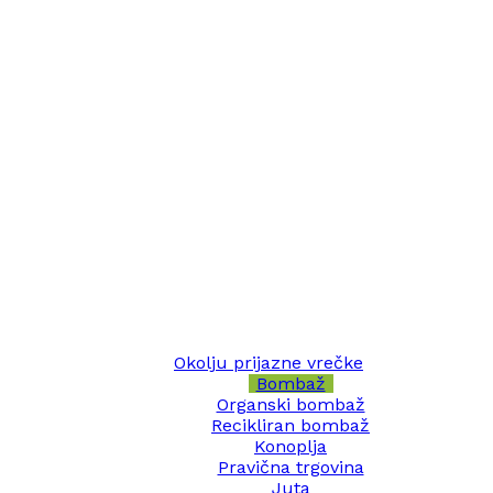
Okolju prijazne vrečke
Bombaž
Organski bombaž
Recikliran bombaž
Konoplja
Pravična trgovina
Juta