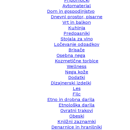
Pripomočki
Avtomaterial
Dom in gospodinjstvo
Dnevni prostor, pisarne
Vrt in balkon
Kuhinja
Predpasniki
Stojala za vino
Ločevanje odpadkov
Brisače
Osebna nega
Kozmetične torbice
Wellness
Nega kože
Dodatki
Dizajnerski izdelki
Les
Filc
Etno in drobna darila
Etnološka darila
Ovratni trakovi
Obeski
Knjižni zaznamki
Denarnice in hranilniki