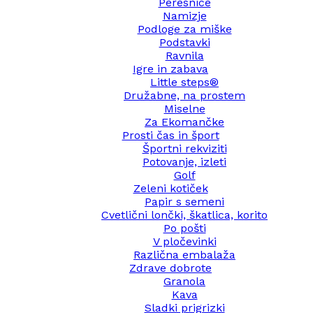
Peresnice
Namizje
Podloge za miške
Podstavki
Ravnila
Igre in zabava
Little steps®
Družabne, na prostem
Miselne
Za Ekomančke
Prosti čas in šport
Športni rekviziti
Potovanje, izleti
Golf
Zeleni kotiček
Papir s semeni
Cvetlični lončki, škatlica, korito
Po pošti
V pločevinki
Različna embalaža
Zdrave dobrote
Granola
Kava
Sladki prigrizki