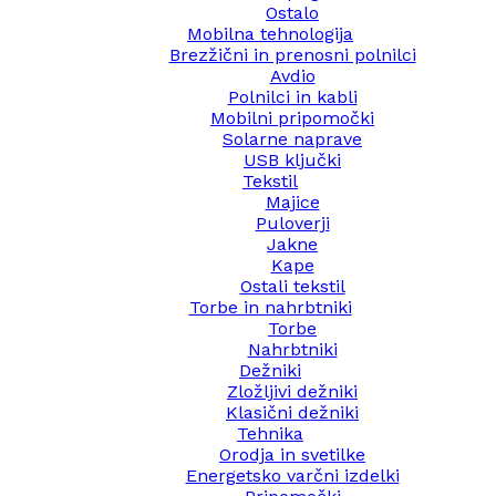
Ostalo
Mobilna tehnologija
Brezžični in prenosni polnilci
Avdio
Polnilci in kabli
Mobilni pripomočki
Solarne naprave
USB ključki
Tekstil
Majice
Puloverji
Jakne
Kape
Ostali tekstil
Torbe in nahrbtniki
Torbe
Nahrbtniki
Dežniki
Zložljivi dežniki
Klasični dežniki
Tehnika
Orodja in svetilke
Energetsko varčni izdelki