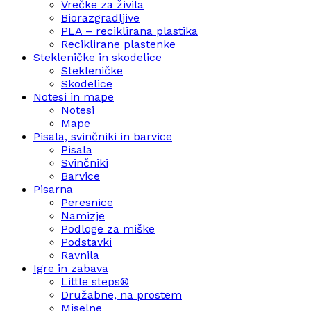
Vrečke za živila
Biorazgradljive
PLA – reciklirana plastika
Reciklirane plastenke
Stekleničke in skodelice
Stekleničke
Skodelice
Notesi in mape
Notesi
Mape
Pisala, svinčniki in barvice
Pisala
Svinčniki
Barvice
Pisarna
Peresnice
Namizje
Podloge za miške
Podstavki
Ravnila
Igre in zabava
Little steps®
Družabne, na prostem
Miselne