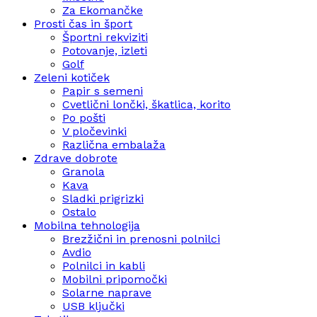
Za Ekomančke
Prosti čas in šport
Športni rekviziti
Potovanje, izleti
Golf
Zeleni kotiček
Papir s semeni
Cvetlični lončki, škatlica, korito
Po pošti
V pločevinki
Različna embalaža
Zdrave dobrote
Granola
Kava
Sladki prigrizki
Ostalo
Mobilna tehnologija
Brezžični in prenosni polnilci
Avdio
Polnilci in kabli
Mobilni pripomočki
Solarne naprave
USB ključki