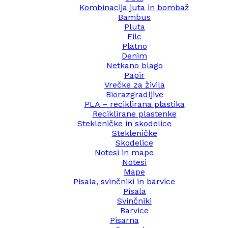
Kombinacija juta in bombaž
Bambus
Pluta
Filc
Platno
Denim
Netkano blago
Papir
Vrečke za živila
Biorazgradljive
PLA – reciklirana plastika
Reciklirane plastenke
Stekleničke in skodelice
Stekleničke
Skodelice
Notesi in mape
Notesi
Mape
Pisala, svinčniki in barvice
Pisala
Svinčniki
Barvice
Pisarna