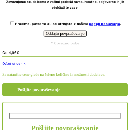
Zavezujemo se, da bomo z vašimi podatki ravnali vestno, odgovorno in jih
obdržali le zase!
Prosimo, potrdite ali se strinjate z našimi
pogoji poslovanja
.
* Obvezno polje
Od
4,96
€
Oglej si cenik
Za natančne cene glede na želeno količino in možnosti dodelave:
Pošljite povpraševanje
Pošljite povpraševanje