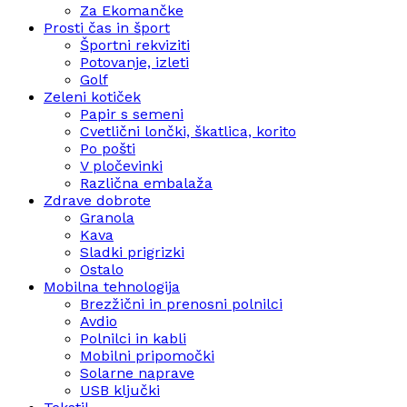
Za Ekomančke
Prosti čas in šport
Športni rekviziti
Potovanje, izleti
Golf
Zeleni kotiček
Papir s semeni
Cvetlični lončki, škatlica, korito
Po pošti
V pločevinki
Različna embalaža
Zdrave dobrote
Granola
Kava
Sladki prigrizki
Ostalo
Mobilna tehnologija
Brezžični in prenosni polnilci
Avdio
Polnilci in kabli
Mobilni pripomočki
Solarne naprave
USB ključki