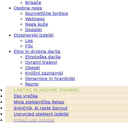
Brisače
Osebna nega
Kozmetične torbice
Wellness
Nega kože
Dodatki
Dizajnerski izdelki
Les
Filc
Etno in drobna darila
Etnološka darila
Ovratni trakovi
Obeski
Knjižni zaznamki
Denarnice in hranilniki
Razno
LASTNE BLAGOVNE ZNAMKE:
Eko vrečka
Moja steklenička Retap
Svinčnik, ki raste Sprout
Upcycled stekleni izdelki
Prikaži vse izdelke