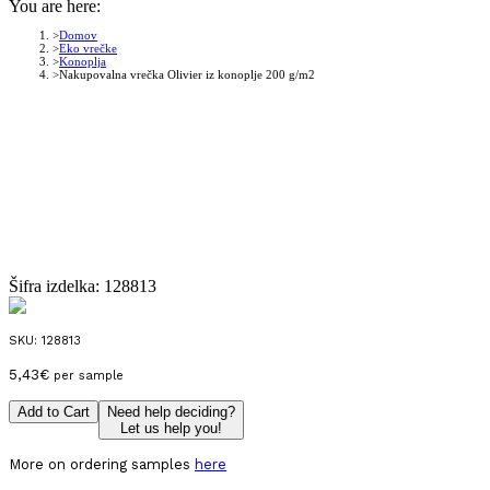
You are here:
Domov
Eko vrečke
Konoplja
Nakupovalna vrečka Olivier iz konoplje 200 g/m2
Šifra izdelka:
128813
SKU:
128813
5,43
€
per sample
Add to Cart
Need help deciding?
Let us help you!
More on ordering samples
here