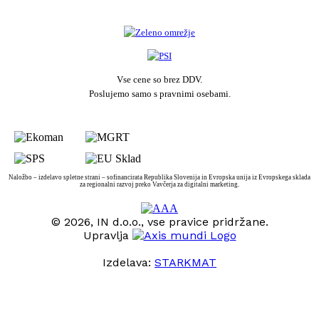
Vse cene so brez DDV.
Poslujemo samo s pravnimi osebami.
Naložbo – izdelavo spletne strani – sofinancirata Republika Slovenija in Evropska unija iz Evropskega sklada
za regionalni razvoj preko Vavčerja za digitalni marketing.
© 2026, IN d.o.o., vse pravice pridržane.
Upravlja
Izdelava:
STARKMAT
t
T