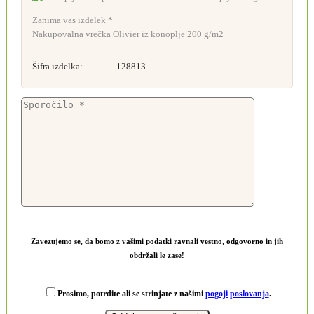
Zanima vas izdelek *
Nakupovalna vrečka Olivier iz konoplje 200 g/m2
Šifra izdelka:
128813
Zavezujemo se, da bomo z vašimi podatki ravnali vestno, odgovorno in jih
obdržali le zase!
Prosimo, potrdite ali se strinjate z našimi
pogoji poslovanja
.