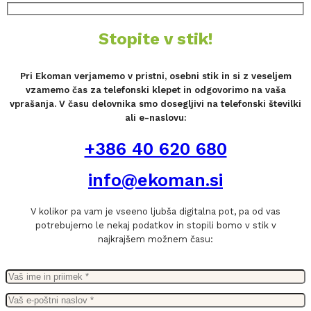
Stopite v stik!
Pri Ekoman verjamemo v pristni, osebni stik in si z veseljem
vzamemo čas za telefonski klepet in odgovorimo na vaša
vprašanja. V času delovnika smo dosegljivi na telefonski številki
ali e-naslovu:
+386 40 620 680
info@ekoman.si
V kolikor pa vam je vseeno ljubša digitalna pot, pa od vas
potrebujemo le nekaj podatkov in stopili bomo v stik v
najkrajšem možnem času: