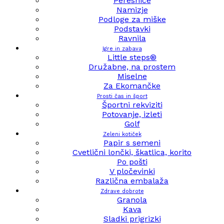
Peresnice
Namizje
Podloge za miške
Podstavki
Ravnila
Igre in zabava
Little steps®
Družabne, na prostem
Miselne
Za Ekomančke
Prosti čas in šport
Športni rekviziti
Potovanje, izleti
Golf
Zeleni kotiček
Papir s semeni
Cvetlični lončki, škatlica, korito
Po pošti
V pločevinki
Različna embalaža
Zdrave dobrote
Granola
Kava
Sladki prigrizki