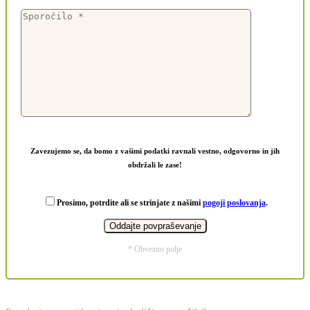
Zavezujemo se, da bomo z vašimi podatki ravnali vestno, odgovorno in jih
obdržali le zase!
Prosimo, potrdite ali se strinjate z našimi
pogoji poslovanja
.
* Obvezno polje