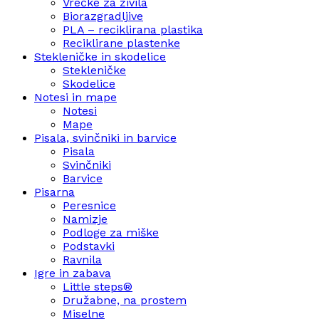
Vrečke za živila
Biorazgradljive
PLA – reciklirana plastika
Reciklirane plastenke
Stekleničke in skodelice
Stekleničke
Skodelice
Notesi in mape
Notesi
Mape
Pisala, svinčniki in barvice
Pisala
Svinčniki
Barvice
Pisarna
Peresnice
Namizje
Podloge za miške
Podstavki
Ravnila
Igre in zabava
Little steps®
Družabne, na prostem
Miselne