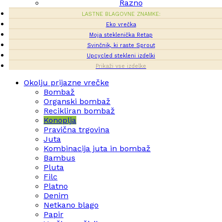
Razno
LASTNE BLAGOVNE ZNAMKE:
Eko vrečka
Moja steklenička Retap
Svinčnik, ki raste Sprout
Upcycled stekleni izdelki
Prikaži vse izdelke
Okolju prijazne vrečke
Bombaž
Organski bombaž
Recikliran bombaž
Konoplja
Pravična trgovina
Juta
Kombinacija juta in bombaž
Bambus
Pluta
Filc
Platno
Denim
Netkano blago
Papir