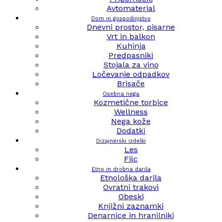
Avtomaterial
Dom in gospodinjstvo
Dnevni prostor, pisarne
Vrt in balkon
Kuhinja
Predpasniki
Stojala za vino
Ločevanje odpadkov
Brisače
Osebna nega
Kozmetične torbice
Wellness
Nega kože
Dodatki
Dizajnerski izdelki
Les
Filc
Etno in drobna darila
Etnološka darila
Ovratni trakovi
Obeski
Knjižni zaznamki
Denarnice in hranilniki