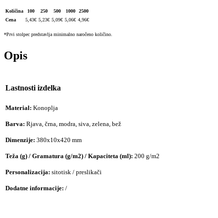
Količina
100
250
500
1000
2500
Cena
5,43
€
5,23
€
5,09
€
5,06
€
4,96
€
*Prvi stolpec predstavlja minimalno naročeno količino.
Opis
Lastnosti izdelka
Material:
Konoplja
Barva:
Rjava, črna, modra, siva, zelena, bež
Dimenzije:
380x10x420 mm
Teža (g) / Gramatura (g/m2) / Kapaciteta (ml):
200 g/m2
Personalizacija:
sitotisk / preslikači
Dodatne informacije:
/