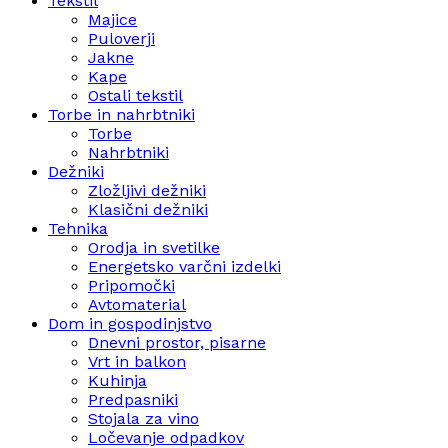
Tekstil
Majice
Puloverji
Jakne
Kape
Ostali tekstil
Torbe in nahrbtniki
Torbe
Nahrbtniki
Dežniki
Zložljivi dežniki
Klasični dežniki
Tehnika
Orodja in svetilke
Energetsko varčni izdelki
Pripomočki
Avtomaterial
Dom in gospodinjstvo
Dnevni prostor, pisarne
Vrt in balkon
Kuhinja
Predpasniki
Stojala za vino
Ločevanje odpadkov