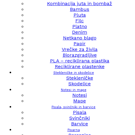
Kombinacija juta in bombaž
Bambus
Pluta
Filc
Platno
Denim
Netkano blago
Papir
Vrečke za živila
Biorazgradljive
PLA – reciklirana plastika
Reciklirane plastenke
Stekleničke in skodelice
Stekleničke
Skodelice
Notesi in mape
Notesi
Mape
Pisala, svinčniki in barvice
Pisala
Svinčniki
Barvice
Pisarna