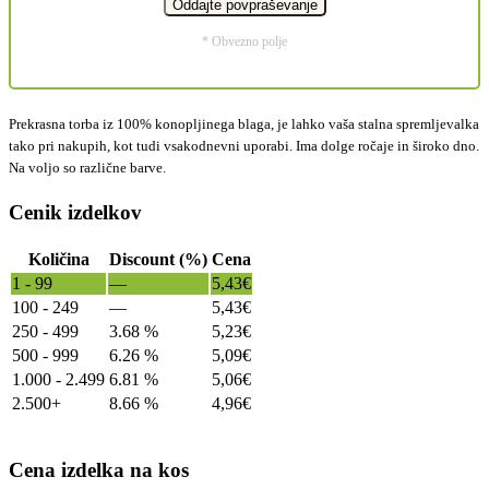
* Obvezno polje
Prekrasna torba iz 100% konopljinega blaga, je lahko vaša stalna spremljevalka
tako pri nakupih, kot tudi vsakodnevni uporabi. Ima dolge ročaje in široko dno.
Na voljo so različne barve.
Cenik izdelkov
Količina
Discount (%)
Cena
1 - 99
—
5,43
€
100 - 249
—
5,43
€
250 - 499
3.68 %
5,23
€
500 - 999
6.26 %
5,09
€
1.000 - 2.499
6.81 %
5,06
€
2.500+
8.66 %
4,96
€
Cena izdelka na kos