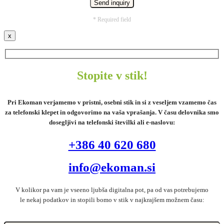
* Required field
x
Stopite v stik!
Pri Ekoman verjamemo v pristni, osebni stik in si z veseljem vzamemo čas
za telefonski klepet in odgovorimo na vaša vprašanja. V času delovnika smo
dosegljivi na telefonski številki ali e-naslovu:
+386 40 620 680
info@ekoman.si
V kolikor pa vam je vseeno ljubša digitalna pot, pa od vas potrebujemo
le nekaj podatkov in stopili bomo v stik v najkrajšem možnem času: