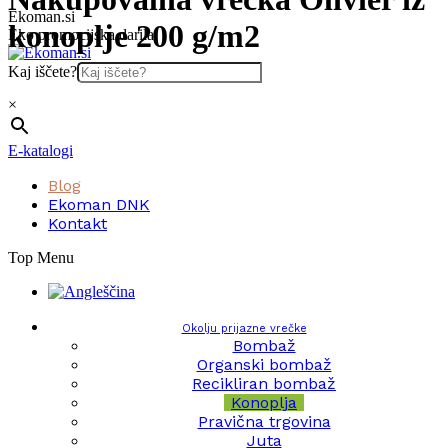
Skip
Ekoman.si
konoplje 200 g/m2
to
Eko promocijska darila
content
Kaj iščete?
×
E-katalogi
Blog
Ekoman DNK
Kontakt
Top Menu
Okolju prijazne vrečke
Bombaž
Organski bombaž
Recikliran bombaž
Konoplja
Pravična trgovina
Juta