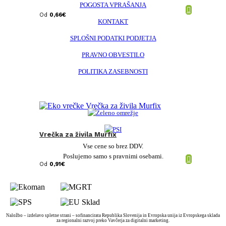
POGOSTA VPRAŠANJA
Od
0,66
€
KONTAKT
SPLOŠNI PODATKI PODJETJA
PRAVNO OBVESTILO
POLITIKA ZASEBNOSTI
Vrečka za živila Murfix
Vse cene so brez DDV.
Poslujemo samo s pravnimi osebami.
Od
0,91
€
Naložbo – izdelavo spletne strani – sofinancirata Republika Slovenija in Evropska unija iz Evropskega sklada
za regionalni razvoj preko Vavčerja za digitalni marketing.