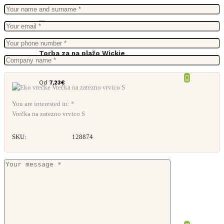
Torba za na plažo Wickie
Od
7,23
€
You are interested in: *
Vrečka na zatezno vrvico S
SKU:
128874
Vrečka za živila Miley