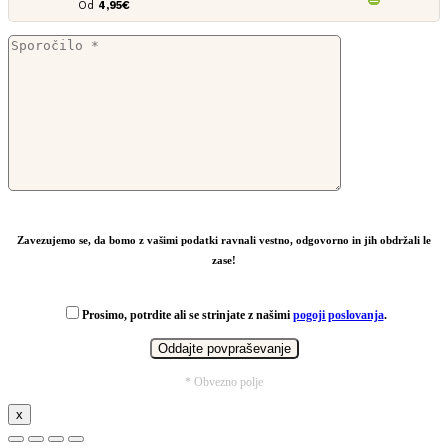
Od
4,95
€
Zavezujemo se, da bomo z vašimi podatki ravnali vestno, odgovorno in jih obdržali le
zase!
Prosimo, potrdite ali se strinjate z našimi
pogoji poslovanja
.
* Obvezno polje
x