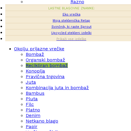
Razno
LASTNE BLAGOVNE ZNAMKE:
Eko vrečka
Moja steklenička Retap
Svinčnik, ki raste Sprout
Upcycled stekleni izdelki
Prikaži vse izdelke
Okolju prijazne vrečke
Bombaž
Organski bombaž
Recikliran bombaž
Konoplja
Pravična trgovina
Juta
Kombinacija juta in bombaž
Bambus
Pluta
Filc
Platno
Denim
Netkano blago
Papir