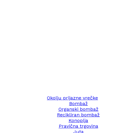
Okolju prijazne vrečke
Bombaž
Organski bombaž
Recikliran bombaž
Konoplja
Pravična trgovina
Juta