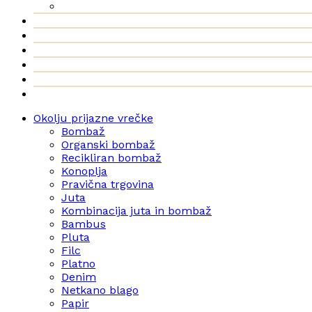
Okolju prijazne vrečke
Bombaž
Organski bombaž
Recikliran bombaž
Konoplja
Pravična trgovina
Juta
Kombinacija juta in bombaž
Bambus
Pluta
Filc
Platno
Denim
Netkano blago
Papir