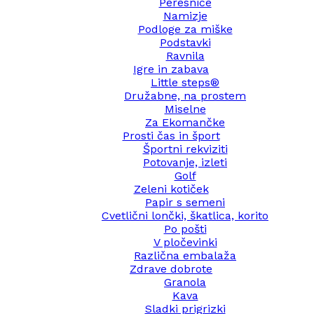
Peresnice
Namizje
Podloge za miške
Podstavki
Ravnila
Igre in zabava
Little steps®
Družabne, na prostem
Miselne
Za Ekomančke
Prosti čas in šport
Športni rekviziti
Potovanje, izleti
Golf
Zeleni kotiček
Papir s semeni
Cvetlični lončki, škatlica, korito
Po pošti
V pločevinki
Različna embalaža
Zdrave dobrote
Granola
Kava
Sladki prigrizki