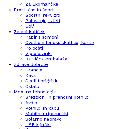
Za Ekomančke
Prosti čas in šport
Športni rekviziti
Potovanje, izleti
Golf
Zeleni kotiček
Papir s semeni
Cvetlični lončki, škatlica, korito
Po pošti
V pločevinki
Različna embalaža
Zdrave dobrote
Granola
Kava
Sladki prigrizki
Ostalo
Mobilna tehnologija
Brezžični in prenosni polnilci
Avdio
Polnilci in kabli
Mobilni pripomočki
Solarne naprave
USB ključki