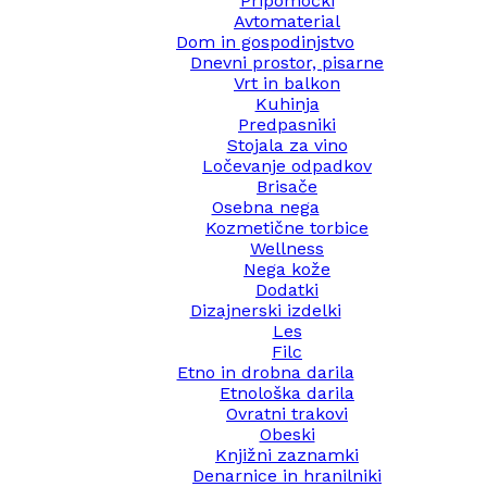
Pripomočki
Avtomaterial
Dom in gospodinjstvo
Dnevni prostor, pisarne
Vrt in balkon
Kuhinja
Predpasniki
Stojala za vino
Ločevanje odpadkov
Brisače
Osebna nega
Kozmetične torbice
Wellness
Nega kože
Dodatki
Dizajnerski izdelki
Les
Filc
Etno in drobna darila
Etnološka darila
Ovratni trakovi
Obeski
Knjižni zaznamki
Denarnice in hranilniki