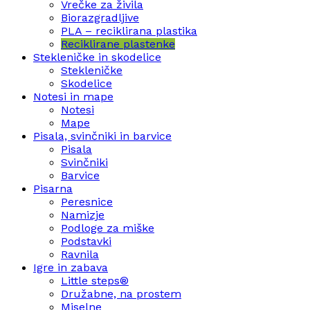
Vrečke za živila
Biorazgradljive
PLA – reciklirana plastika
Reciklirane plastenke
Stekleničke in skodelice
Stekleničke
Skodelice
Notesi in mape
Notesi
Mape
Pisala, svinčniki in barvice
Pisala
Svinčniki
Barvice
Pisarna
Peresnice
Namizje
Podloge za miške
Podstavki
Ravnila
Igre in zabava
Little steps®
Družabne, na prostem
Miselne