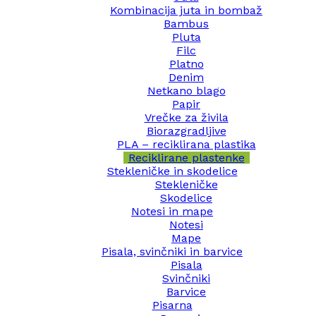
Kombinacija juta in bombaž
Bambus
Pluta
Filc
Platno
Denim
Netkano blago
Papir
Vrečke za živila
Biorazgradljive
PLA – reciklirana plastika
Reciklirane plastenke
Stekleničke in skodelice
Stekleničke
Skodelice
Notesi in mape
Notesi
Mape
Pisala, svinčniki in barvice
Pisala
Svinčniki
Barvice
Pisarna