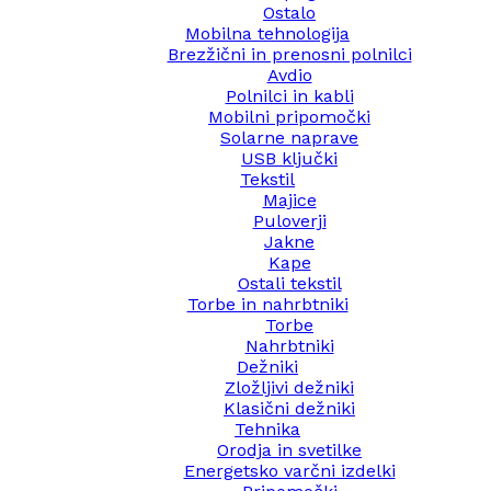
Ostalo
Mobilna tehnologija
Brezžični in prenosni polnilci
Avdio
Polnilci in kabli
Mobilni pripomočki
Solarne naprave
USB ključki
Tekstil
Majice
Puloverji
Jakne
Kape
Ostali tekstil
Torbe in nahrbtniki
Torbe
Nahrbtniki
Dežniki
Zložljivi dežniki
Klasični dežniki
Tehnika
Orodja in svetilke
Energetsko varčni izdelki