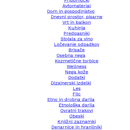
Pripomočki
Avtomaterial
Dom in gospodinjstvo
Dnevni prostor, pisarne
Vrt in balkon
Kuhinja
Predpasniki
Stojala za vino
Ločevanje odpadkov
Brisače
Osebna nega
Kozmetične torbice
Wellness
Nega kože
Dodatki
Dizajnerski izdelki
Les
Filc
Etno in drobna darila
Etnološka darila
Ovratni trakovi
Obeski
Knjižni zaznamki
Denarnice in hranilniki