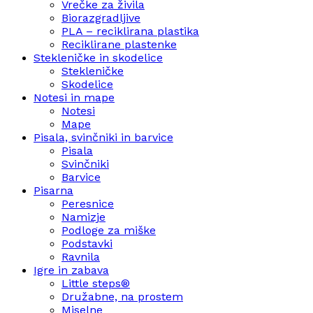
Vrečke za živila
Biorazgradljive
PLA – reciklirana plastika
Reciklirane plastenke
Stekleničke in skodelice
Stekleničke
Skodelice
Notesi in mape
Notesi
Mape
Pisala, svinčniki in barvice
Pisala
Svinčniki
Barvice
Pisarna
Peresnice
Namizje
Podloge za miške
Podstavki
Ravnila
Igre in zabava
Little steps®
Družabne, na prostem
Miselne