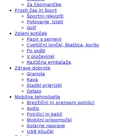
Za Ekomančke
Prosti čas in šport
Športni rekviziti
Potovanje, izleti
Golf
Zeleni kotiček
Papir s semeni
Cvetlični lončki, škatlica, korito
Po pošti
V pločevinki
Različna embalaža
Zdrave dobrote
Granola
Kava
Sladki prigrizki
Ostalo
Mobilna tehnologija
Brezžični in prenosni polnilci
Avdio
Polnilci in kabli
Mobilni pripomočki
Solarne naprave
USB ključki