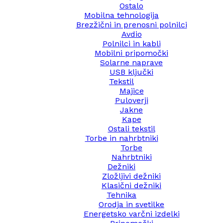
Ostalo
Mobilna tehnologija
Brezžični in prenosni polnilci
Avdio
Polnilci in kabli
Mobilni pripomočki
Solarne naprave
USB ključki
Tekstil
Majice
Puloverji
Jakne
Kape
Ostali tekstil
Torbe in nahrbtniki
Torbe
Nahrbtniki
Dežniki
Zložljivi dežniki
Klasični dežniki
Tehnika
Orodja in svetilke
Energetsko varčni izdelki