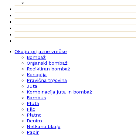
Okolju prijazne vrečke
Bombaž
Organski bombaž
Recikliran bombaž
Konoplja
Pravična trgovina
Juta
Kombinacija juta in bombaž
Bambus
Pluta
Filc
Platno
Denim
Netkano blago
Papir