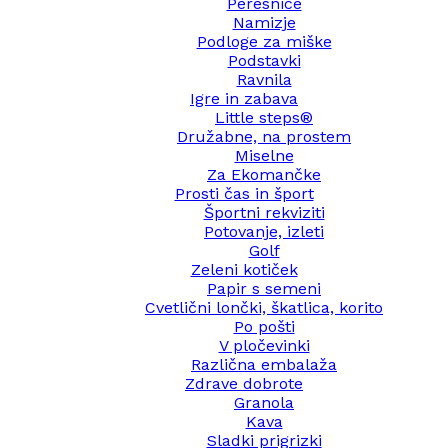
Peresnice
Namizje
Podloge za miške
Podstavki
Ravnila
Igre in zabava
Little steps®
Družabne, na prostem
Miselne
Za Ekomančke
Prosti čas in šport
Športni rekviziti
Potovanje, izleti
Golf
Zeleni kotiček
Papir s semeni
Cvetlični lončki, škatlica, korito
Po pošti
V pločevinki
Različna embalaža
Zdrave dobrote
Granola
Kava
Sladki prigrizki