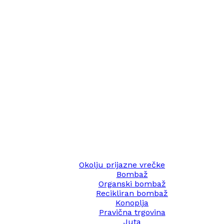
Okolju prijazne vrečke
Bombaž
Organski bombaž
Recikliran bombaž
Konoplja
Pravična trgovina
Juta