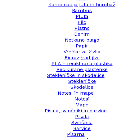
Kombinacija juta in bombaž
Bambus
Pluta
Filc
Platno
Denim
Netkano blago
Papir
Vrečke za živila
Biorazgradljive
PLA – reciklirana plastika
Reciklirane plastenke
Stekleničke in skodelice
Stekleničke
Skodelice
Notesi in mape
Notesi
Mape
Pisala, svinčniki in barvice
Pisala
Svinčniki
Barvice
Pisarna