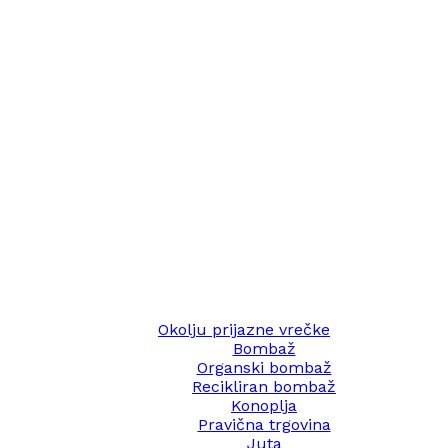
Okolju prijazne vrečke
Bombaž
Organski bombaž
Recikliran bombaž
Konoplja
Pravična trgovina
Juta