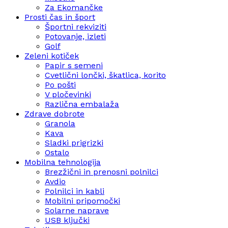
Za Ekomančke
Prosti čas in šport
Športni rekviziti
Potovanje, izleti
Golf
Zeleni kotiček
Papir s semeni
Cvetlični lončki, škatlica, korito
Po pošti
V pločevinki
Različna embalaža
Zdrave dobrote
Granola
Kava
Sladki prigrizki
Ostalo
Mobilna tehnologija
Brezžični in prenosni polnilci
Avdio
Polnilci in kabli
Mobilni pripomočki
Solarne naprave
USB ključki