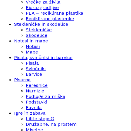
Vrečke za živila
Biorazgradljive
PLA – reciklirana plastika
Reciklirane plastenke
Stekleničke in skodelice
Stekleničke
Skodelice
Notesi in mape
Notesi
Mape
Pisala, svinčniki in barvice
Pisala
Svinčniki
Barvice
Pisarna
Peresnice
Namizje
Podloge za miške
Podstavki
Ravnila
Igre in zabava
Little steps®
Družabne, na prostem
Miselne