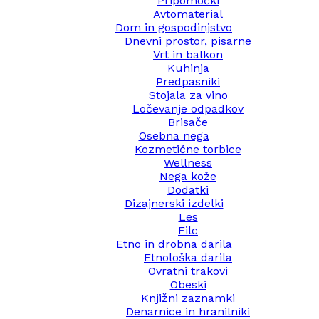
Pripomočki
Avtomaterial
Dom in gospodinjstvo
Dnevni prostor, pisarne
Vrt in balkon
Kuhinja
Predpasniki
Stojala za vino
Ločevanje odpadkov
Brisače
Osebna nega
Kozmetične torbice
Wellness
Nega kože
Dodatki
Dizajnerski izdelki
Les
Filc
Etno in drobna darila
Etnološka darila
Ovratni trakovi
Obeski
Knjižni zaznamki
Denarnice in hranilniki