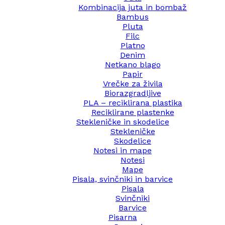
Kombinacija juta in bombaž
Bambus
Pluta
Filc
Platno
Denim
Netkano blago
Papir
Vrečke za živila
Biorazgradljive
PLA – reciklirana plastika
Reciklirane plastenke
Stekleničke in skodelice
Stekleničke
Skodelice
Notesi in mape
Notesi
Mape
Pisala, svinčniki in barvice
Pisala
Svinčniki
Barvice
Pisarna