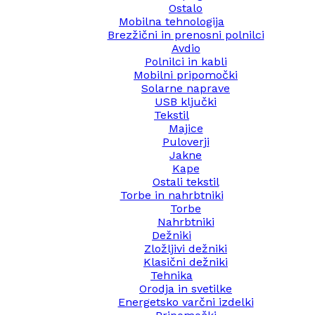
Ostalo
Mobilna tehnologija
Brezžični in prenosni polnilci
Avdio
Polnilci in kabli
Mobilni pripomočki
Solarne naprave
USB ključki
Tekstil
Majice
Puloverji
Jakne
Kape
Ostali tekstil
Torbe in nahrbtniki
Torbe
Nahrbtniki
Dežniki
Zložljivi dežniki
Klasični dežniki
Tehnika
Orodja in svetilke
Energetsko varčni izdelki