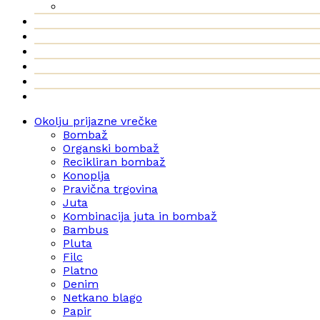
Okolju prijazne vrečke
Bombaž
Organski bombaž
Recikliran bombaž
Konoplja
Pravična trgovina
Juta
Kombinacija juta in bombaž
Bambus
Pluta
Filc
Platno
Denim
Netkano blago
Papir