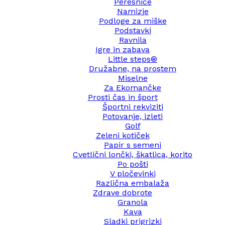
Peresnice
Namizje
Podloge za miške
Podstavki
Ravnila
Igre in zabava
Little steps®
Družabne, na prostem
Miselne
Za Ekomančke
Prosti čas in šport
Športni rekviziti
Potovanje, izleti
Golf
Zeleni kotiček
Papir s semeni
Cvetlični lončki, škatlica, korito
Po pošti
V pločevinki
Različna embalaža
Zdrave dobrote
Granola
Kava
Sladki prigrizki