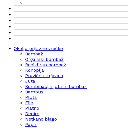
Okolju prijazne vrečke
Bombaž
Organski bombaž
Recikliran bombaž
Konoplja
Pravična trgovina
Juta
Kombinacija juta in bombaž
Bambus
Pluta
Filc
Platno
Denim
Netkano blago
Papir