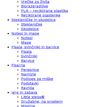
Vrečke za živila
Biorazgradljive
PLA – reciklirana plastika
Reciklirane plastenke
Stekleničke in skodelice
Stekleničke
Skodelice
Notesi in mape
Notesi
Mape
Pisala, svinčniki in barvice
Pisala
Svinčniki
Barvice
Pisarna
Peresnice
Namizje
Podloge za miške
Podstavki
Ravnila
Igre in zabava
Little steps®
Družabne, na prostem
Miselne