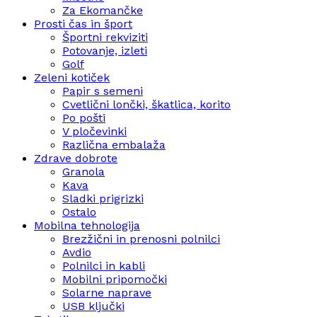
Za Ekomančke
Prosti čas in šport
Športni rekviziti
Potovanje, izleti
Golf
Zeleni kotiček
Papir s semeni
Cvetlični lončki, škatlica, korito
Po pošti
V pločevinki
Različna embalaža
Zdrave dobrote
Granola
Kava
Sladki prigrizki
Ostalo
Mobilna tehnologija
Brezžični in prenosni polnilci
Avdio
Polnilci in kabli
Mobilni pripomočki
Solarne naprave
USB ključki