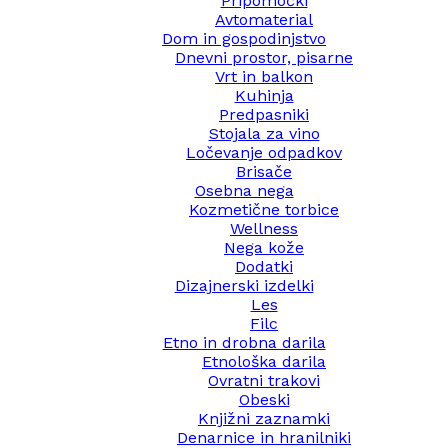
Pripomočki
Avtomaterial
Dom in gospodinjstvo
Dnevni prostor, pisarne
Vrt in balkon
Kuhinja
Predpasniki
Stojala za vino
Ločevanje odpadkov
Brisače
Osebna nega
Kozmetične torbice
Wellness
Nega kože
Dodatki
Dizajnerski izdelki
Les
Filc
Etno in drobna darila
Etnološka darila
Ovratni trakovi
Obeski
Knjižni zaznamki
Denarnice in hranilniki