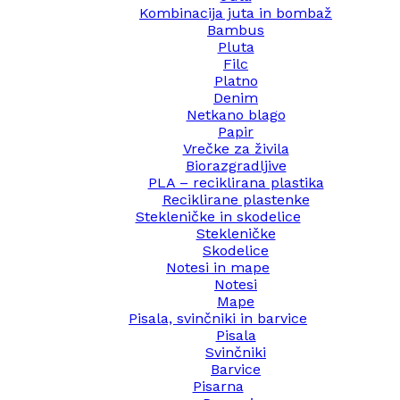
Kombinacija juta in bombaž
Bambus
Pluta
Filc
Platno
Denim
Netkano blago
Papir
Vrečke za živila
Biorazgradljive
PLA – reciklirana plastika
Reciklirane plastenke
Stekleničke in skodelice
Stekleničke
Skodelice
Notesi in mape
Notesi
Mape
Pisala, svinčniki in barvice
Pisala
Svinčniki
Barvice
Pisarna