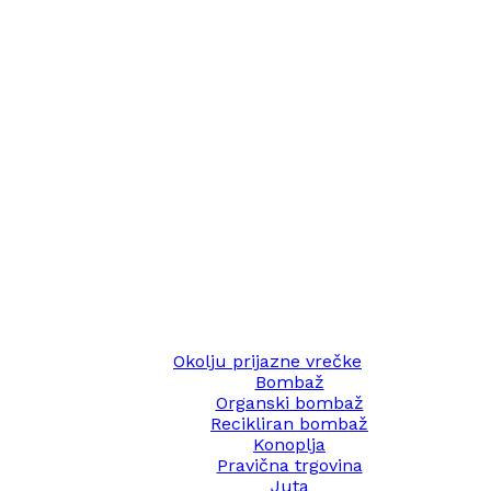
Okolju prijazne vrečke
Bombaž
Organski bombaž
Recikliran bombaž
Konoplja
Pravična trgovina
Juta