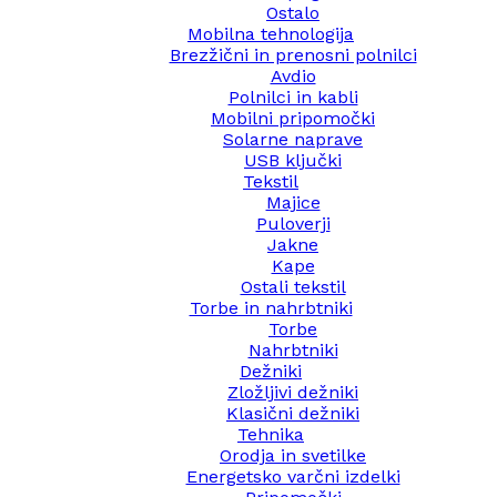
Ostalo
Mobilna tehnologija
Brezžični in prenosni polnilci
Avdio
Polnilci in kabli
Mobilni pripomočki
Solarne naprave
USB ključki
Tekstil
Majice
Puloverji
Jakne
Kape
Ostali tekstil
Torbe in nahrbtniki
Torbe
Nahrbtniki
Dežniki
Zložljivi dežniki
Klasični dežniki
Tehnika
Orodja in svetilke
Energetsko varčni izdelki