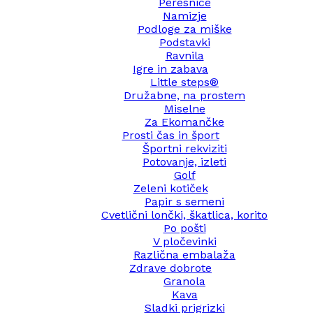
Peresnice
Namizje
Podloge za miške
Podstavki
Ravnila
Igre in zabava
Little steps®
Družabne, na prostem
Miselne
Za Ekomančke
Prosti čas in šport
Športni rekviziti
Potovanje, izleti
Golf
Zeleni kotiček
Papir s semeni
Cvetlični lončki, škatlica, korito
Po pošti
V pločevinki
Različna embalaža
Zdrave dobrote
Granola
Kava
Sladki prigrizki