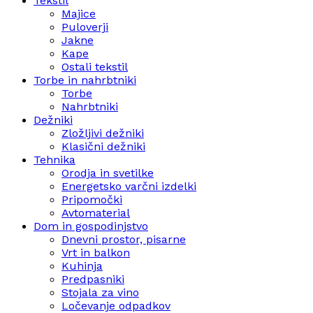
Tekstil
Majice
Puloverji
Jakne
Kape
Ostali tekstil
Torbe in nahrbtniki
Torbe
Nahrbtniki
Dežniki
Zložljivi dežniki
Klasični dežniki
Tehnika
Orodja in svetilke
Energetsko varčni izdelki
Pripomočki
Avtomaterial
Dom in gospodinjstvo
Dnevni prostor, pisarne
Vrt in balkon
Kuhinja
Predpasniki
Stojala za vino
Ločevanje odpadkov