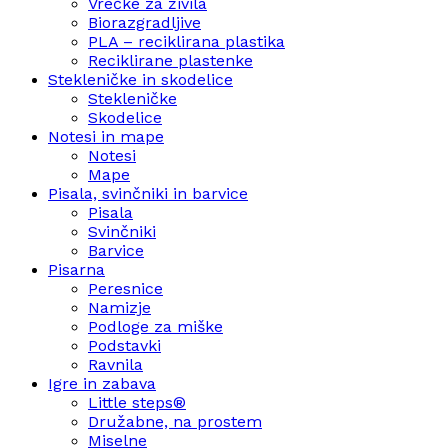
Vrečke za živila
Biorazgradljive
PLA – reciklirana plastika
Reciklirane plastenke
Stekleničke in skodelice
Stekleničke
Skodelice
Notesi in mape
Notesi
Mape
Pisala, svinčniki in barvice
Pisala
Svinčniki
Barvice
Pisarna
Peresnice
Namizje
Podloge za miške
Podstavki
Ravnila
Igre in zabava
Little steps®
Družabne, na prostem
Miselne