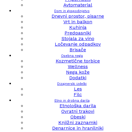
Avtomaterial
Dom in gospodinjstvo
Dnevni prostor, pisarne
Vrt in balkon
Kuhinja
Predpasniki
Stojala za vino
Ločevanje odpadkov
Brisače
Osebna nega
Kozmetične torbice
Wellness
Nega kože
Dodatki
Dizajnerski izdelki
Les
Filc
Etno in drobna darila
Etnološka darila
Ovratni trakovi
Obeski
Knjižni zaznamki
Denarnice in hranilniki