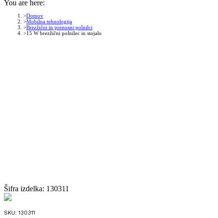
You are here:
Domov
Mobilna tehnologija
Brezžični in prenosni polnilci
15 W brezžični polnilec in stojalo
Šifra izdelka:
130311
SKU:
130311