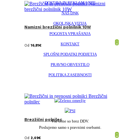
DOSTAVA IN REKLAMACIJE
NAŠ DNK
OKOLJSKA VIZIJA
Namizni brezžični polnilnik 10W
POGOSTA VPRAŠANJA
KONTAKT
Od
16,81
€
SPLOŠNI PODATKI PODJETJA
PRAVNO OBVESTILO
POLITIKA ZASEBNOSTI
Brezžični polnilec
Vse cene so brez DDV.
Poslujemo samo s pravnimi osebami.
Od
2,49
€