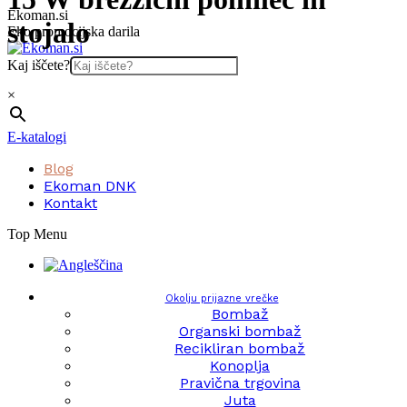
Skip
Ekoman.si
stojalo
to
Eko promocijska darila
content
Kaj iščete?
×
E-katalogi
Blog
Ekoman DNK
Kontakt
Top Menu
Okolju prijazne vrečke
Bombaž
Organski bombaž
Recikliran bombaž
Konoplja
Pravična trgovina
Juta