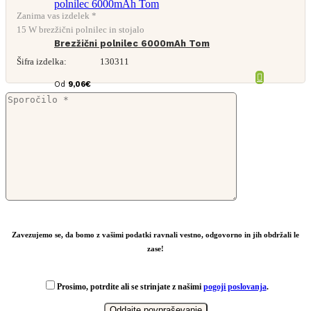
Zanima vas izdelek *
15 W brezžični polnilec in stojalo
Brezžični polnilec 6000mAh Tom
Šifra izdelka:
130311
Od
9,06
€
Zavezujemo se, da bomo z vašimi podatki ravnali vestno, odgovorno in jih obdržali le
zase!
Prosimo, potrdite ali se strinjate z našimi
pogoji poslovanja
.