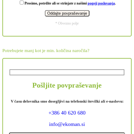
Prosimo, potrdite ali se strinjate z našimi
pogoji poslovanja
.
* Obvezno polje
Potrebujete manj kot je min. količina naročila?
Pošljite povpraševanje
V času delovnika smo dosegljivi na telefonski številki ali e-naslovu:
+386 40 620 680
info@ekoman.si