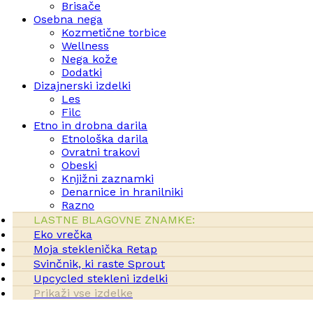
Brisače
Osebna nega
Kozmetične torbice
Wellness
Nega kože
Dodatki
Dizajnerski izdelki
Les
Filc
Etno in drobna darila
Etnološka darila
Ovratni trakovi
Obeski
Knjižni zaznamki
Denarnice in hranilniki
Razno
LASTNE BLAGOVNE ZNAMKE:
Eko vrečka
Moja steklenička Retap
Svinčnik, ki raste Sprout
Upcycled stekleni izdelki
Prikaži vse izdelke