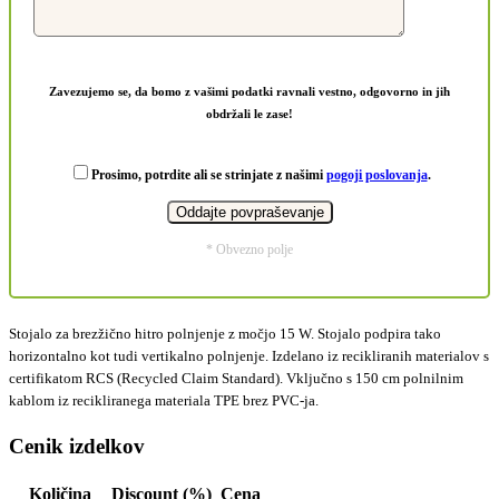
Zavezujemo se, da bomo z vašimi podatki ravnali vestno, odgovorno in jih
obdržali le zase!
Prosimo, potrdite ali se strinjate z našimi
pogoji poslovanja
.
* Obvezno polje
Stojalo za brezžično hitro polnjenje z močjo 15 W. Stojalo podpira tako
horizontalno kot tudi vertikalno polnjenje. Izdelano iz recikliranih materialov s
certifikatom RCS (Recycled Claim Standard). Vključno s 150 cm polnilnim
kablom iz recikliranega materiala TPE brez PVC-ja.
Cenik izdelkov
Količina
Discount (%)
Cena