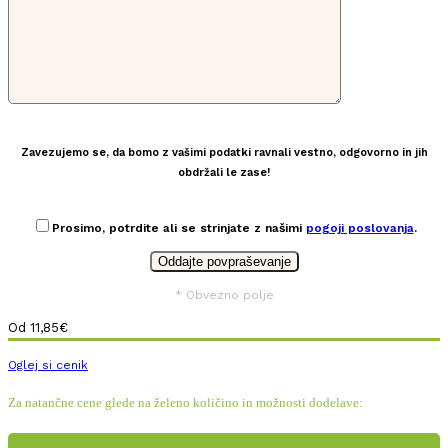
Zavezujemo se, da bomo z vašimi podatki ravnali vestno, odgovorno in jih
obdržali le zase!
Prosimo, potrdite ali se strinjate z našimi
pogoji poslovanja
.
* Obvezno polje
Od
11,85
€
Oglej si cenik
Za natančne cene glede na želeno količino in možnosti dodelave: