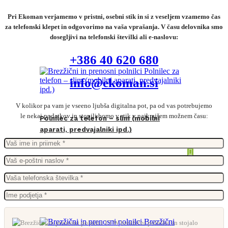
Pri Ekoman verjamemo v pristni, osebni stik in si z veseljem vzamemo čas
za telefonski klepet in odgovorimo na vaša vprašanja. V času delovnika smo
dosegljivi na telefonski številki ali e-naslovu:
+386 40 620 680
info@ekoman.si
V kolikor pa vam je vseeno ljubša digitalna pot, pa od vas potrebujemo
le nekaj podatkov in stopili bomo v stik v najkrajšem možnem času:
Polnilec za telefon – slim (mobilni
aparati, predvajalniki ipd.)