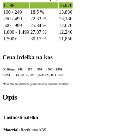
1 - 99
—
16,97
€
100 - 249
18.5 %
13,83
€
250 - 499
22.33 %
13,18
€
500 - 999
25.34 %
12,67
€
1.000 - 1.499
27.87 %
12,24
€
1.500+
30.17 %
11,85
€
Cena izdelka na kos
Količina
100
250
500
1000
1500
Cena
13,83
€
13,18
€
12,67
€
12,24
€
11,85
€
*Prvi stolpec predstavlja minimalno naročeno količino.
Opis
Lastnosti izdelka
Material:
Recikliran ABS