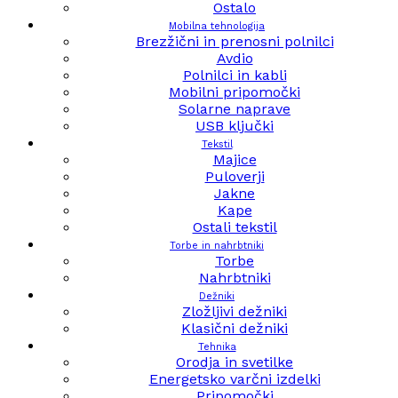
Ostalo
Mobilna tehnologija
Brezžični in prenosni polnilci
Avdio
Polnilci in kabli
Mobilni pripomočki
Solarne naprave
USB ključki
Tekstil
Majice
Puloverji
Jakne
Kape
Ostali tekstil
Torbe in nahrbtniki
Torbe
Nahrbtniki
Dežniki
Zložljivi dežniki
Klasični dežniki
Tehnika
Orodja in svetilke
Energetsko varčni izdelki
Pripomočki