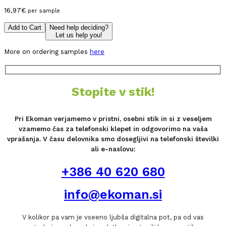
16,97
€
per sample
Add to Cart
Need help deciding?
Let us help you!
More on ordering samples
here
Stopite v stik!
Pri Ekoman verjamemo v pristni, osebni stik in si z veseljem
vzamemo čas za telefonski klepet in odgovorimo na vaša
vprašanja. V času delovnika smo dosegljivi na telefonski številki
ali e-naslovu:
+386 40 620 680
info@ekoman.si
V kolikor pa vam je vseeno ljubša digitalna pot, pa od vas