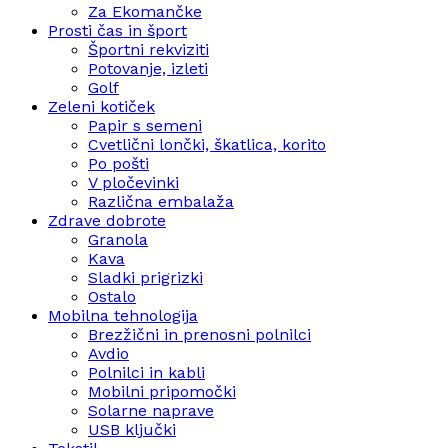
Za Ekomančke
Prosti čas in šport
Športni rekviziti
Potovanje, izleti
Golf
Zeleni kotiček
Papir s semeni
Cvetlični lončki, škatlica, korito
Po pošti
V pločevinki
Različna embalaža
Zdrave dobrote
Granola
Kava
Sladki prigrizki
Ostalo
Mobilna tehnologija
Brezžični in prenosni polnilci
Avdio
Polnilci in kabli
Mobilni pripomočki
Solarne naprave
USB ključki