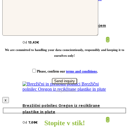
Podloga za miško z brezžičnim polnjenjem
iz recikliranega PU 10 W
Od
13,43
€
We are committed to handling your data conscientiously, responsibly and keeping it to
ourselves only!
Please, confirm our
terms and conditions
.
* Required field
x
Brezžični polnilec Oregon iz reciklirane
plastike in plute
Stopite v stik!
Od
7,08
€