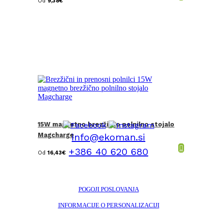
Od
9,38
€
15W magnetno brezžično polnilno stojalo
Magcharge
info@ekoman.si
+386 40 620 680
Od
16,43
€
POGOJI POSLOVANJA
INFORMACIJE O PERSONALIZACIJI