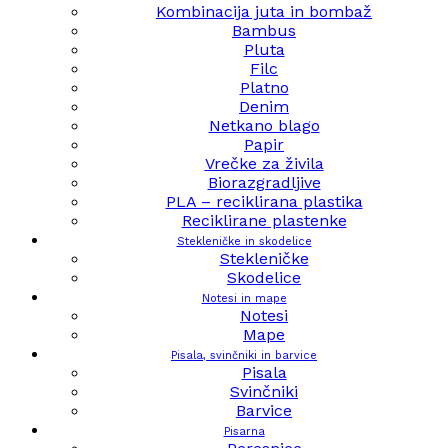
Kombinacija juta in bombaž
Bambus
Pluta
Filc
Platno
Denim
Netkano blago
Papir
Vrečke za živila
Biorazgradljive
PLA – reciklirana plastika
Reciklirane plastenke
Stekleničke in skodelice
Stekleničke
Skodelice
Notesi in mape
Notesi
Mape
Pisala, svinčniki in barvice
Pisala
Svinčniki
Barvice
Pisarna