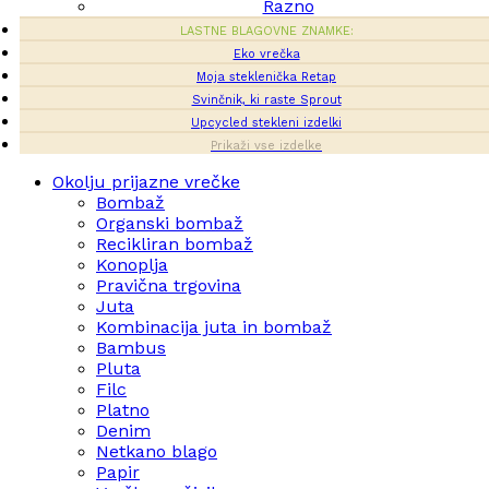
Razno
LASTNE BLAGOVNE ZNAMKE:
Eko vrečka
Moja steklenička Retap
Svinčnik, ki raste Sprout
Upcycled stekleni izdelki
Prikaži vse izdelke
Okolju prijazne vrečke
Bombaž
Organski bombaž
Recikliran bombaž
Konoplja
Pravična trgovina
Juta
Kombinacija juta in bombaž
Bambus
Pluta
Filc
Platno
Denim
Netkano blago
Papir