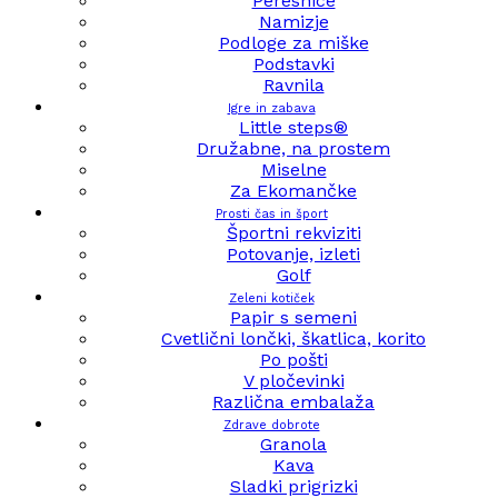
Peresnice
Namizje
Podloge za miške
Podstavki
Ravnila
Igre in zabava
Little steps®
Družabne, na prostem
Miselne
Za Ekomančke
Prosti čas in šport
Športni rekviziti
Potovanje, izleti
Golf
Zeleni kotiček
Papir s semeni
Cvetlični lončki, škatlica, korito
Po pošti
V pločevinki
Različna embalaža
Zdrave dobrote
Granola
Kava
Sladki prigrizki