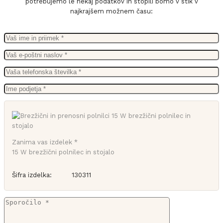
potrebujemo le nekaj podatkov in stopili bomo v stik v
najkrajšem možnem času:
Zanima vas izdelek *
15 W brezžični polnilec in stojalo
Šifra izdelka:
130311