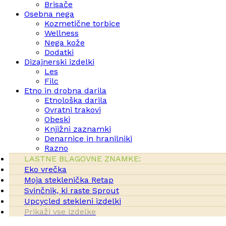
Brisače
Osebna nega
Kozmetične torbice
Wellness
Nega kože
Dodatki
Dizajnerski izdelki
Les
Filc
Etno in drobna darila
Etnološka darila
Ovratni trakovi
Obeski
Knjižni zaznamki
Denarnice in hranilniki
Razno
LASTNE BLAGOVNE ZNAMKE:
Eko vrečka
Moja steklenička Retap
Svinčnik, ki raste Sprout
Upcycled stekleni izdelki
Prikaži vse izdelke