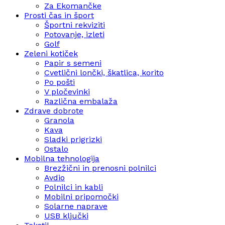
Za Ekomančke
Prosti čas in šport
Športni rekviziti
Potovanje, izleti
Golf
Zeleni kotiček
Papir s semeni
Cvetlični lončki, škatlica, korito
Po pošti
V pločevinki
Različna embalaža
Zdrave dobrote
Granola
Kava
Sladki prigrizki
Ostalo
Mobilna tehnologija
Brezžični in prenosni polnilci
Avdio
Polnilci in kabli
Mobilni pripomočki
Solarne naprave
USB ključki