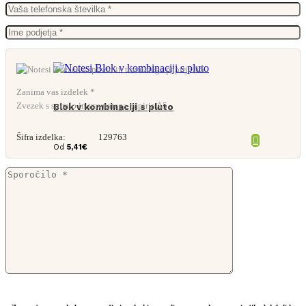
Zanima vas izdelek *
Zvezek s spiralo in travnatega papirja A5
Blok v kombinaciji s pluto
Šifra izdelka:
129763
Od
5,41
€