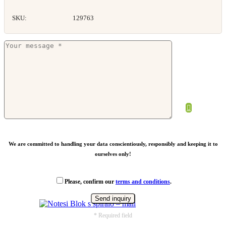
SKU:
129763
Reciklirana beležnica s pisalom
Od
1,13
€
We are committed to handling your data conscientiously, responsibly and keeping it to
ourselves only!
Please, confirm our
terms and conditions
.
* Required field