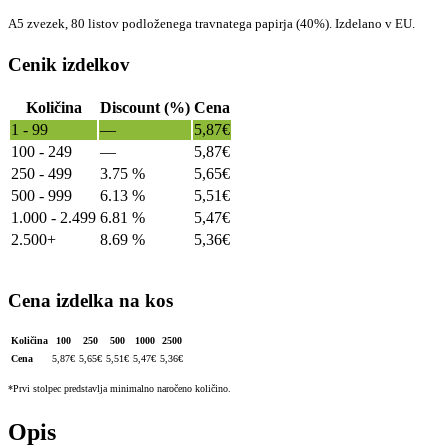
A5 zvezek, 80 listov podloženega travnatega papirja (40%). Izdelano v EU.
Cenik izdelkov
Količina
Discount (%)
Cena
1 - 99
—
5,87
€
100 - 249
—
5,87
€
250 - 499
3.75 %
5,65
€
500 - 999
6.13 %
5,51
€
1.000 - 2.499
6.81 %
5,47
€
2.500+
8.69 %
5,36
€
Cena izdelka na kos
Količina
100
250
500
1000
2500
Cena
5,87
€
5,65
€
5,51
€
5,47
€
5,36
€
*Prvi stolpec predstavlja minimalno naročeno količino.
Opis