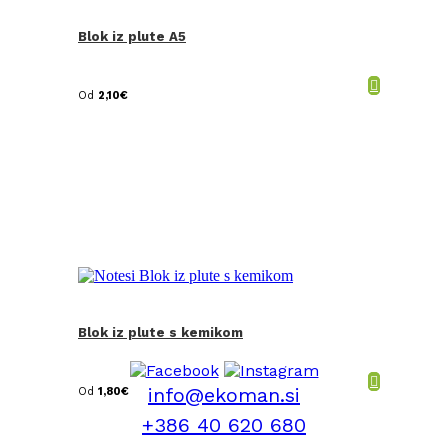
Blok iz plute A5
Od
2,10
€
Blok iz plute s kemikom
info@ekoman.si
Od
1,80
€
+386 40 620 680