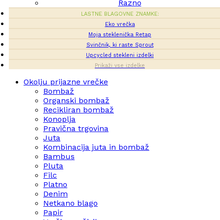
Razno
LASTNE BLAGOVNE ZNAMKE:
Eko vrečka
Moja steklenička Retap
Svinčnik, ki raste Sprout
Upcycled stekleni izdelki
Prikaži vse izdelke
Okolju prijazne vrečke
Bombaž
Organski bombaž
Recikliran bombaž
Konoplja
Pravična trgovina
Juta
Kombinacija juta in bombaž
Bambus
Pluta
Filc
Platno
Denim
Netkano blago
Papir