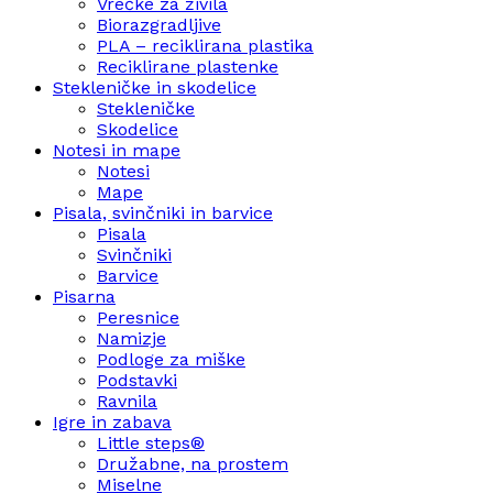
Vrečke za živila
Biorazgradljive
PLA – reciklirana plastika
Reciklirane plastenke
Stekleničke in skodelice
Stekleničke
Skodelice
Notesi in mape
Notesi
Mape
Pisala, svinčniki in barvice
Pisala
Svinčniki
Barvice
Pisarna
Peresnice
Namizje
Podloge za miške
Podstavki
Ravnila
Igre in zabava
Little steps®
Družabne, na prostem
Miselne