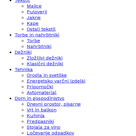
Tekstil
Majice
Puloverji
Jakne
Kape
Ostali tekstil
Torbe in nahrbtniki
Torbe
Nahrbtniki
Dežniki
Zložljivi dežniki
Klasični dežniki
Tehnika
Orodja in svetilke
Energetsko varčni izdelki
Pripomočki
Avtomaterial
Dom in gospodinjstvo
Dnevni prostor, pisarne
Vrt in balkon
Kuhinja
Predpasniki
Stojala za vino
Ločevanje odpadkov