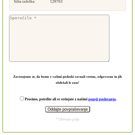
Šifra izdelka:
129763
Zavezujemo se, da bomo z vašimi podatki ravnali vestno, odgovorno in jih
obdržali le zase!
Prosimo, potrdite ali se strinjate z našimi
pogoji poslovanja
.
* Obvezno polje