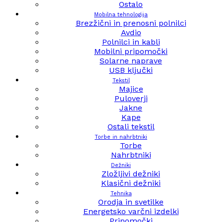
Ostalo
Mobilna tehnologija
Brezžični in prenosni polnilci
Avdio
Polnilci in kabli
Mobilni pripomočki
Solarne naprave
USB ključki
Tekstil
Majice
Puloverji
Jakne
Kape
Ostali tekstil
Torbe in nahrbtniki
Torbe
Nahrbtniki
Dežniki
Zložljivi dežniki
Klasični dežniki
Tehnika
Orodja in svetilke
Energetsko varčni izdelki
Pripomočki