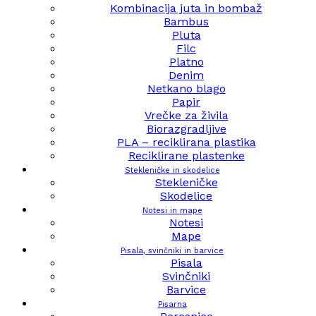
Kombinacija juta in bombaž
Bambus
Pluta
Filc
Platno
Denim
Netkano blago
Papir
Vrečke za živila
Biorazgradljive
PLA – reciklirana plastika
Reciklirane plastenke
Stekleničke in skodelice
Stekleničke
Skodelice
Notesi in mape
Notesi
Mape
Pisala, svinčniki in barvice
Pisala
Svinčniki
Barvice
Pisarna