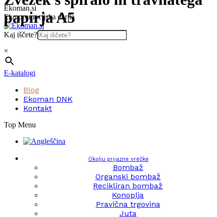
Skip
Ekoman.si
papirja A5
to
Eko promocijska darila
content
Kaj iščete?
×
E-katalogi
Blog
Ekoman DNK
Kontakt
Top Menu
Okolju prijazne vrečke
Bombaž
Organski bombaž
Recikliran bombaž
Konoplja
Pravična trgovina
Juta