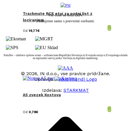
Trackmate RCS etui za potni list z
Vse cene so brez DDV.
lociranjem
Poslujemo samo s pravnimi osebami.
Od
19,77
€
Naložbo – izdelavo spletne strani – sofinancirata Republika Slovenija in Evropska unija iz Evropskega sklada
za regionalni razvoj preko Vavčerja za digitalni marketing.
© 2026, IN d.o.o., vse pravice pridržane.
Upravlja
Izdelava:
STARKMAT
A5 zvezek Kostova
t
T
Od
0,78
€