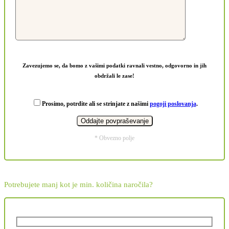
Zavezujemo se, da bomo z vašimi podatki ravnali vestno, odgovorno in jih
obdržali le zase!
Prosimo, potrdite ali se strinjate z našimi
pogoji poslovanja
.
* Obvezno polje
Potrebujete manj kot je min. količina naročila?