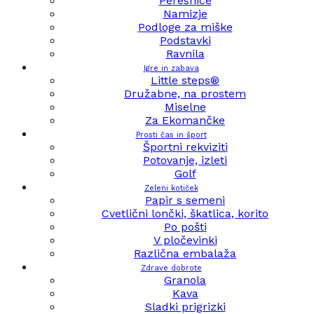
Peresnice
Namizje
Podloge za miške
Podstavki
Ravnila
Igre in zabava
Little steps®
Družabne, na prostem
Miselne
Za Ekomančke
Prosti čas in šport
Športni rekviziti
Potovanje, izleti
Golf
Zeleni kotiček
Papir s semeni
Cvetlični lončki, škatlica, korito
Po pošti
V pločevinki
Različna embalaža
Zdrave dobrote
Granola
Kava
Sladki prigrizki