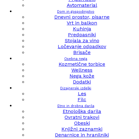
Avtomaterial
Dom in gospodinjstvo
Dnevni prostor, pisarne
Vrt in balkon
Kuhinja
Predpasniki
Stojala za vino
Ločevanje odpadkov
Brisače
Osebna nega
Kozmetične torbice
Wellness
Nega kože
Dodatki
Dizajnerski izdelki
Les
Filc
Etno in drobna darila
Etnološka darila
Ovratni trakovi
Obeski
Knjižni zaznamki
Denarnice in hranilniki