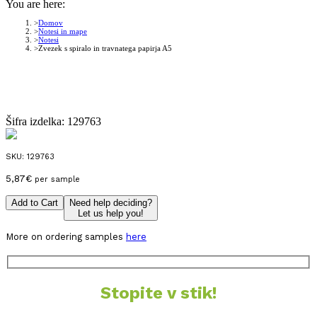
You are here:
Domov
Notesi in mape
Notesi
Zvezek s spiralo in travnatega papirja A5
Šifra izdelka:
129763
SKU:
129763
5,87
€
per sample
Add to Cart
Need help deciding?
Let us help you!
More on ordering samples
here
Stopite v stik!