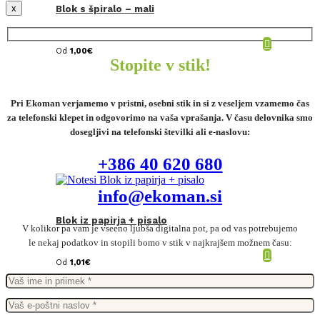
x
Blok s špiralo – mali
Od
1,00
€
Stopite v stik!
Pri Ekoman verjamemo v pristni, osebni stik in si z veseljem vzamemo čas
za telefonski klepet in odgovorimo na vaša vprašanja. V času delovnika smo
dosegljivi na telefonski številki ali e-naslovu:
+386 40 620 680
info@ekoman.si
Blok iz papirja + pisalo
V kolikor pa vam je vseeno ljubša digitalna pot, pa od vas potrebujemo
le nekaj podatkov in stopili bomo v stik v najkrajšem možnem času:
Od
1,01
€