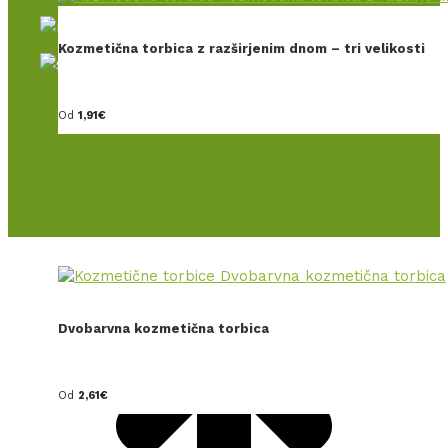
Kozmetična torbica z razširjenim dnom – tri velikosti
Naložbo – izdelavo spletne stran
Od
1,91
€
t
T
Dvobarvna kozmetična torbica
Od
2,61
€