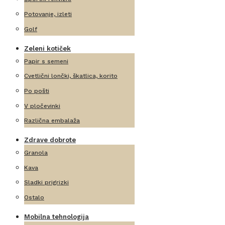
Potovanje, izleti
Golf
Zeleni kotiček
Papir s semeni
Cvetlični lončki, škatlica, korito
Po pošti
V pločevinki
Različna embalaža
Zdrave dobrote
Granola
Kava
Sladki prigrizki
Ostalo
Mobilna tehnologija