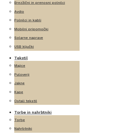
Brezžični in prenosni polnilci
Avdio
Polnilci in kabli
Mobilni pripomočki
Solarne naprave
USB ključki
Tekstil
Majice
Puloverji
Jakne
Kape
Ostali tekstil
Torbe in nahrbtniki
Torbe
Nahrbtniki