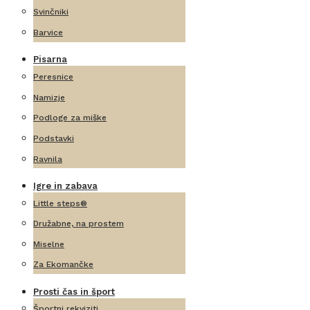
Svinčniki
Barvice
Pisarna
Peresnice
Namizje
Podloge za miške
Podstavki
Ravnila
Igre in zabava
Little steps®
Družabne, na prostem
Miselne
Za Ekomančke
Prosti čas in šport
Športni rekviziti