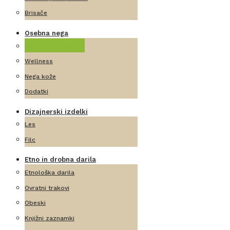
Brisače
Osebna nega
Kozmetične torbice
Wellness
Nega kože
Dodatki
Dizajnerski izdelki
Les
Filc
Etno in drobna darila
Etnološka darila
Ovratni trakovi
Obeski
Knjižni zaznamki