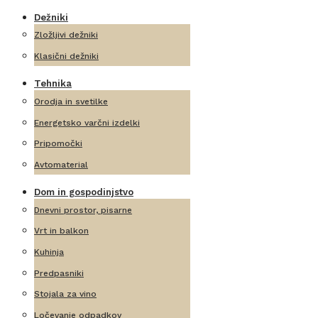
Dežniki
Zložljivi dežniki
Klasični dežniki
Tehnika
Orodja in svetilke
Energetsko varčni izdelki
Pripomočki
Avtomaterial
Dom in gospodinjstvo
Dnevni prostor, pisarne
Vrt in balkon
Kuhinja
Predpasniki
Stojala za vino
Ločevanje odpadkov