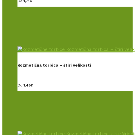
Od
1,71
€
Kozmetična torbica – štiri velikosti
Od
1,46
€