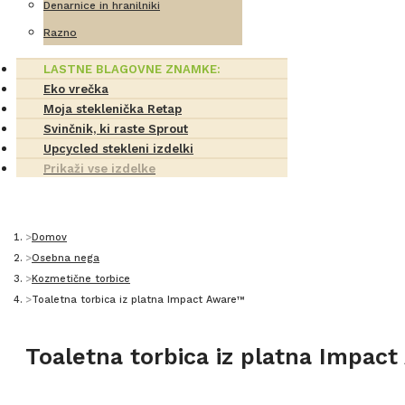
Denarnice in hranilniki
Razno
LASTNE BLAGOVNE ZNAMKE:
Eko vrečka
Moja steklenička Retap
Svinčnik, ki raste Sprout
Upcycled stekleni izdelki
Prikaži vse izdelke
Domov
Osebna nega
Kozmetične torbice
Toaletna torbica iz platna Impact Aware™
Toaletna torbica iz platna Impac