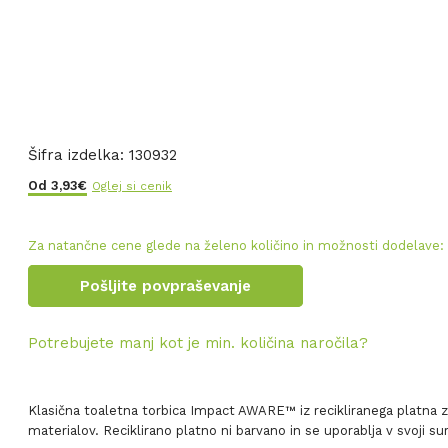
Šifra izdelka:
130932
Od
3,93
€
Oglej si cenik
Za natančne cene glede na želeno količino in možnosti dodelave:
Pošljite povpraševanje
Potrebujete manj kot je min. količina naročila?
Klasična toaletna torbica Impact AWARE™ iz recikliranega platna
materialov. Reciklirano platno ni barvano in se uporablja v svoji sur