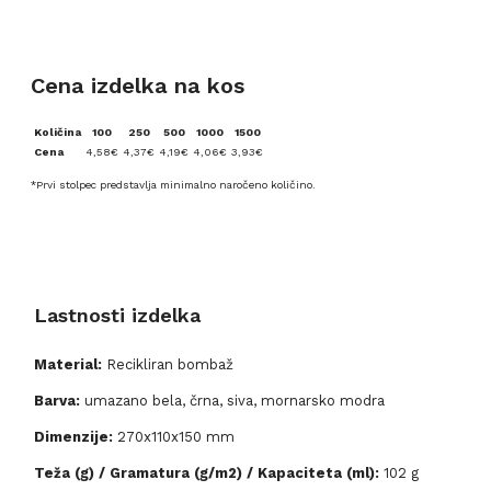
Cena izdelka na kos
Količina
100
250
500
1000
1500
Cena
4,58
€
4,37
€
4,19
€
4,06
€
3,93
€
*Prvi stolpec predstavlja minimalno naročeno količino.
Lastnosti izdelka
Material:
Recikliran bombaž
Barva:
umazano bela, črna, siva, mornarsko modra
Dimenzije:
270x110x150 mm
Teža (g) / Gramatura (g/m2) / Kapaciteta (ml):
102 g