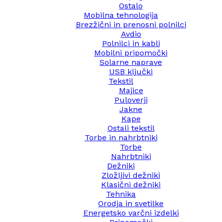
Ostalo
Mobilna tehnologija
Brezžični in prenosni polnilci
Avdio
Polnilci in kabli
Mobilni pripomočki
Solarne naprave
USB ključki
Tekstil
Majice
Puloverji
Jakne
Kape
Ostali tekstil
Torbe in nahrbtniki
Torbe
Nahrbtniki
Dežniki
Zložljivi dežniki
Klasični dežniki
Tehnika
Orodja in svetilke
Energetsko varčni izdelki