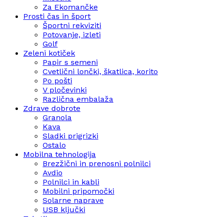
Za Ekomančke
Prosti čas in šport
Športni rekviziti
Potovanje, izleti
Golf
Zeleni kotiček
Papir s semeni
Cvetlični lončki, škatlica, korito
Po pošti
V pločevinki
Različna embalaža
Zdrave dobrote
Granola
Kava
Sladki prigrizki
Ostalo
Mobilna tehnologija
Brezžični in prenosni polnilci
Avdio
Polnilci in kabli
Mobilni pripomočki
Solarne naprave
USB ključki