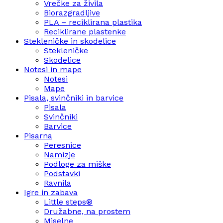
Vrečke za živila
Biorazgradljive
PLA – reciklirana plastika
Reciklirane plastenke
Stekleničke in skodelice
Stekleničke
Skodelice
Notesi in mape
Notesi
Mape
Pisala, svinčniki in barvice
Pisala
Svinčniki
Barvice
Pisarna
Peresnice
Namizje
Podloge za miške
Podstavki
Ravnila
Igre in zabava
Little steps®
Družabne, na prostem
Miselne