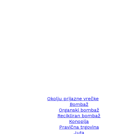
Okolju prijazne vrečke
Bombaž
Organski bombaž
Recikliran bombaž
Konoplja
Pravična trgovina
Juta