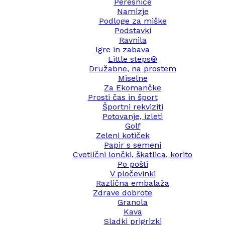
Peresnice
Namizje
Podloge za miške
Podstavki
Ravnila
Igre in zabava
Little steps®
Družabne, na prostem
Miselne
Za Ekomančke
Prosti čas in šport
Športni rekviziti
Potovanje, izleti
Golf
Zeleni kotiček
Papir s semeni
Cvetlični lončki, škatlica, korito
Po pošti
V pločevinki
Različna embalaža
Zdrave dobrote
Granola
Kava
Sladki prigrizki