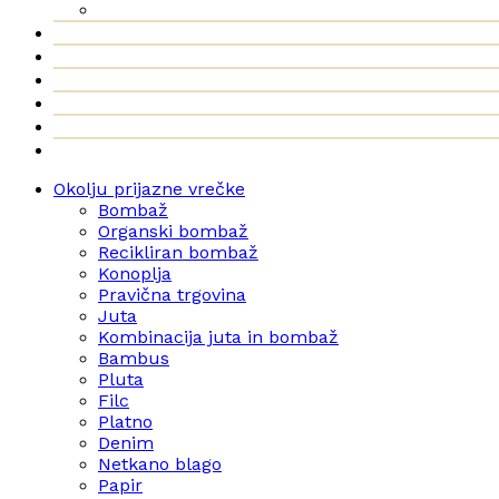
Okolju prijazne vrečke
Bombaž
Organski bombaž
Recikliran bombaž
Konoplja
Pravična trgovina
Juta
Kombinacija juta in bombaž
Bambus
Pluta
Filc
Platno
Denim
Netkano blago
Papir