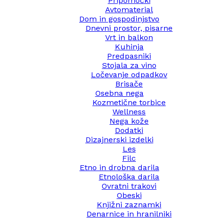
Pripomočki
Avtomaterial
Dom in gospodinjstvo
Dnevni prostor, pisarne
Vrt in balkon
Kuhinja
Predpasniki
Stojala za vino
Ločevanje odpadkov
Brisače
Osebna nega
Kozmetične torbice
Wellness
Nega kože
Dodatki
Dizajnerski izdelki
Les
Filc
Etno in drobna darila
Etnološka darila
Ovratni trakovi
Obeski
Knjižni zaznamki
Denarnice in hranilniki