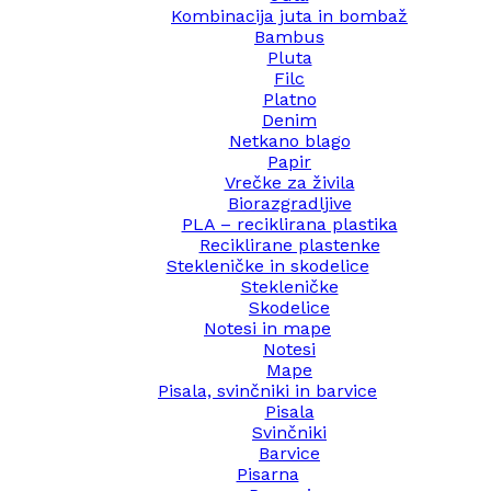
Kombinacija juta in bombaž
Bambus
Pluta
Filc
Platno
Denim
Netkano blago
Papir
Vrečke za živila
Biorazgradljive
PLA – reciklirana plastika
Reciklirane plastenke
Stekleničke in skodelice
Stekleničke
Skodelice
Notesi in mape
Notesi
Mape
Pisala, svinčniki in barvice
Pisala
Svinčniki
Barvice
Pisarna