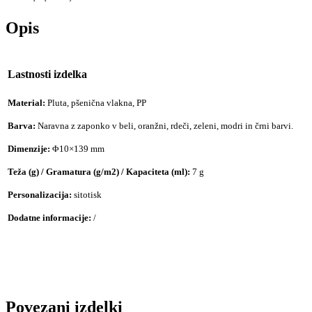
Opis
Lastnosti izdelka
Material:
Pluta, pšenična vlakna, PP
Barva:
Naravna z zaponko v beli, oranžni, rdeči, zeleni, modri in črni barvi.
Dimenzije:
Φ10×139 mm
Teža (g) / Gramatura (g/m2) / Kapaciteta (ml):
7 g
Personalizacija:
sitotisk
Dodatne informacije:
/
Povezani izdelki