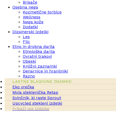
Brisače
Osebna nega
Kozmetične torbice
Wellness
Nega kože
Dodatki
Dizajnerski izdelki
Les
Filc
Etno in drobna darila
Etnološka darila
Ovratni trakovi
Obeski
Knjižni zaznamki
Denarnice in hranilniki
Razno
LASTNE BLAGOVNE ZNAMKE:
Eko vrečka
Moja steklenička Retap
Svinčnik, ki raste Sprout
Upcycled stekleni izdelki
Prikaži vse izdelke