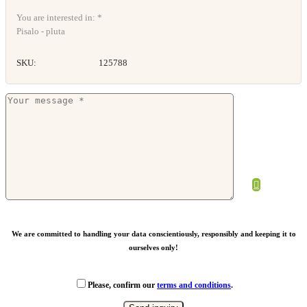
You are interested in: *
Pisalo - pluta
SKU:
125788
Pisalo Avon iz RPET
Od
0,66
€
We are committed to handling your data conscientiously, responsibly and keeping it to
ourselves only!
Please, confirm our
terms and conditions
.