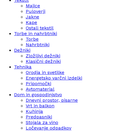
Tekstil
Majice
Puloverji
Jakne
Kape
Ostali tekstil
Torbe in nahrbtniki
Torbe
Nahrbtniki
Dežniki
Zložljivi dežniki
Klasični dežniki
Tehnika
Orodja in svetilke
Energetsko varčni izdelki
Pripomočki
Avtomaterial
Dom in gospodinjstvo
Dnevni prostor, pisarne
Vrt in balkon
Kuhinja
Predpasniki
Stojala za vino
Ločevanje odpadkov