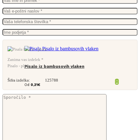
Zanima vas izdelek *
Pisalo - pluta
Pisalo iz bambusovih vlaken
Šifra izdelka:
125788
Od
0,21
€