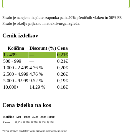
Pisalo je narejeno iz plute, zaponka pa iz 50% pšeničnih vlaken in 50% PP.
Pisalo je okolju prijazno in atraktivnega izgleda.
Cenik izdelkov
Količina
Discount (%)
Cena
1 - 499
—
0,21
€
500 - 999
—
0,21
€
1.000 - 2.499
4.76 %
0,20
€
2.500 - 4.999
4.76 %
0,20
€
5.000 - 9.999
9.52 %
0,19
€
10.000+
14.29 %
0,18
€
Cena izdelka na kos
Količina
500
1000
2500
5000
10000
Cena
0,21
€
0,20
€
0,20
€
0,19
€
0,18
€
*Prvi stolpec predstavlja minimalno naročeno količino.