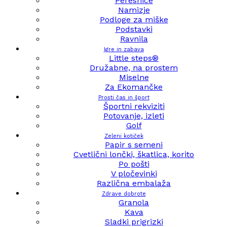
Peresnice
Namizje
Podloge za miške
Podstavki
Ravnila
Igre in zabava
Little steps®
Družabne, na prostem
Miselne
Za Ekomančke
Prosti čas in šport
Športni rekviziti
Potovanje, izleti
Golf
Zeleni kotiček
Papir s semeni
Cvetlični lončki, škatlica, korito
Po pošti
V pločevinki
Različna embalaža
Zdrave dobrote
Granola
Kava
Sladki prigrizki