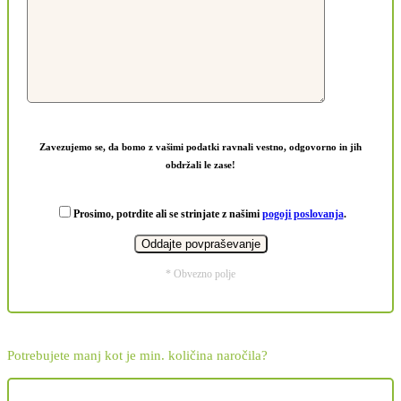
Zavezujemo se, da bomo z vašimi podatki ravnali vestno, odgovorno in jih
obdržali le zase!
Prosimo, potrdite ali se strinjate z našimi
pogoji poslovanja
.
* Obvezno polje
Potrebujete manj kot je min. količina naročila?