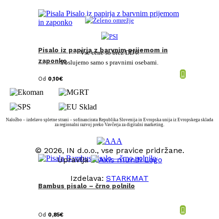
Pisalo iz papirja z barvnim prijemom in
Vse cene so brez DDV.
zaponko
Poslujemo samo s pravnimi osebami.
Od
0,10
€
Naložbo – izdelavo spletne strani – sofinancirata Republika Slovenija in Evropska unija iz Evropskega sklada
za regionalni razvoj preko Vavčerja za digitalni marketing.
© 2026, IN d.o.o., vse pravice pridržane.
Upravlja
Izdelava:
STARKMAT
Bambus pisalo – črno polnilo
t
T
Od
0,85
€