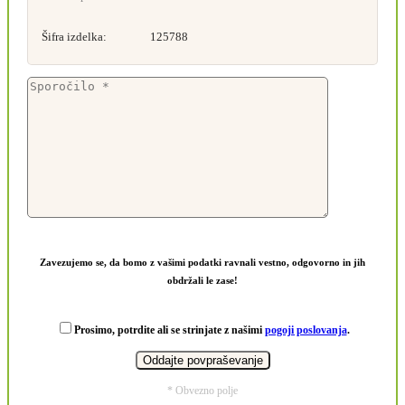
Šifra izdelka:
125788
Zavezujemo se, da bomo z vašimi podatki ravnali vestno, odgovorno in jih
obdržali le zase!
Prosimo, potrdite ali se strinjate z našimi
pogoji poslovanja
.
* Obvezno polje