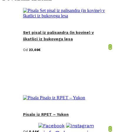
Set pisal iz palisandra (in kovine) v
škatlici iz bukovega lesa
Od
23,46
€
Pisalo iz RPET – Yukon
Od
0,44
€