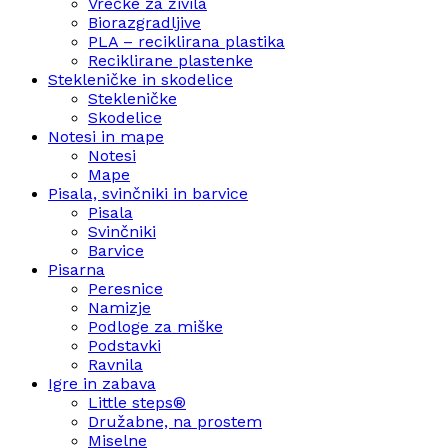
Vrečke za živila
Biorazgradljive
PLA – reciklirana plastika
Reciklirane plastenke
Stekleničke in skodelice
Stekleničke
Skodelice
Notesi in mape
Notesi
Mape
Pisala, svinčniki in barvice
Pisala
Svinčniki
Barvice
Pisarna
Peresnice
Namizje
Podloge za miške
Podstavki
Ravnila
Igre in zabava
Little steps®
Družabne, na prostem
Miselne