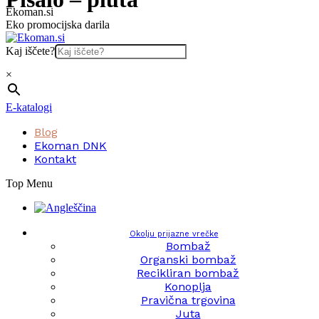
Skip
Ekoman.si
to
Eko promocijska darila
content
Kaj iščete?
×
E-katalogi
Blog
Ekoman DNK
Kontakt
Top Menu
Okolju prijazne vrečke
Bombaž
Organski bombaž
Recikliran bombaž
Konoplja
Pravična trgovina
Juta