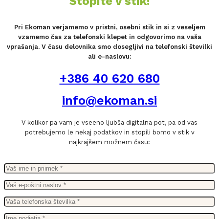
Stopite v stik!
Pri Ekoman verjamemo v pristni, osebni stik in si z veseljem
vzamemo čas za telefonski klepet in odgovorimo na vaša
vprašanja. V času delovnika smo dosegljivi na telefonski številki
ali e-naslovu:
+386 40 620 680
info@ekoman.si
V kolikor pa vam je vseeno ljubša digitalna pot, pa od vas
potrebujemo le nekaj podatkov in stopili bomo v stik v
najkrajšem možnem času: