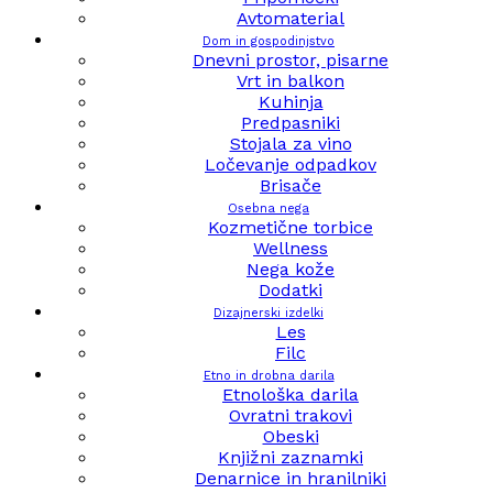
Avtomaterial
Dom in gospodinjstvo
Dnevni prostor, pisarne
Vrt in balkon
Kuhinja
Predpasniki
Stojala za vino
Ločevanje odpadkov
Brisače
Osebna nega
Kozmetične torbice
Wellness
Nega kože
Dodatki
Dizajnerski izdelki
Les
Filc
Etno in drobna darila
Etnološka darila
Ovratni trakovi
Obeski
Knjižni zaznamki
Denarnice in hranilniki