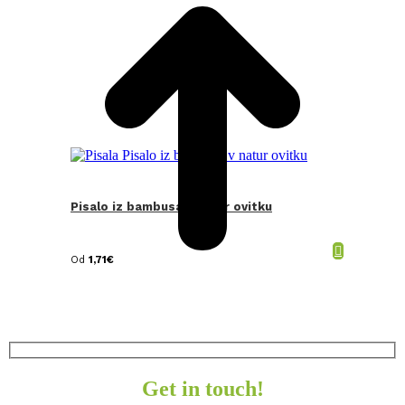
Pisalo iz bambusa v natur ovitku
Od
1,71
€
Get in touch!