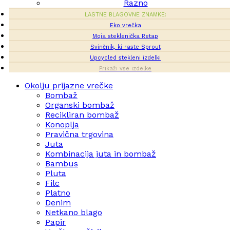
Razno
LASTNE BLAGOVNE ZNAMKE:
Eko vrečka
Moja steklenička Retap
Svinčnik, ki raste Sprout
Upcycled stekleni izdelki
Prikaži vse izdelke
Okolju prijazne vrečke
Bombaž
Organski bombaž
Recikliran bombaž
Konoplja
Pravična trgovina
Juta
Kombinacija juta in bombaž
Bambus
Pluta
Filc
Platno
Denim
Netkano blago
Papir