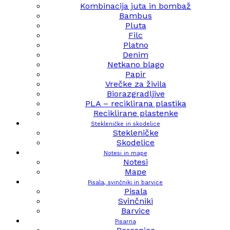
Kombinacija juta in bombaž
Bambus
Pluta
Filc
Platno
Denim
Netkano blago
Papir
Vrečke za živila
Biorazgradljive
PLA – reciklirana plastika
Reciklirane plastenke
Stekleničke in skodelice
Stekleničke
Skodelice
Notesi in mape
Notesi
Mape
Pisala, svinčniki in barvice
Pisala
Svinčniki
Barvice
Pisarna