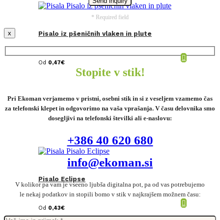
* Required field
x
Pisalo iz pšeničnih vlaken in plute
Od
0,47
€
Stopite v stik!
Pri Ekoman verjamemo v pristni, osebni stik in si z veseljem vzamemo čas
za telefonski klepet in odgovorimo na vaša vprašanja. V času delovnika smo
dosegljivi na telefonski številki ali e-naslovu:
+386 40 620 680
info@ekoman.si
Pisalo Eclipse
V kolikor pa vam je vseeno ljubša digitalna pot, pa od vas potrebujemo
le nekaj podatkov in stopili bomo v stik v najkrajšem možnem času:
Od
0,43
€