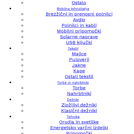
Ostalo
Mobilna tehnologija
Brezžični in prenosni polnilci
Avdio
Polnilci in kabli
Mobilni pripomočki
Solarne naprave
USB ključki
Tekstil
Majice
Puloverji
Jakne
Kape
Ostali tekstil
Torbe in nahrbtniki
Torbe
Nahrbtniki
Dežniki
Zložljivi dežniki
Klasični dežniki
Tehnika
Orodja in svetilke
Energetsko varčni izdelki
Pripomočki