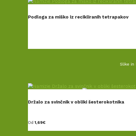
POGOJI POSLOVANJA
Podloga za miško iz recikliranih tetrapakov
INFORMACIJE O PERSONALIZACIJI
DOSTAVA IN REKLAMACIJE
Slike in
Naložbo – izdelavo spletne strani – sofinan
Držalo za svinčnik v obliki šesterokotnika
Od
1,69
€