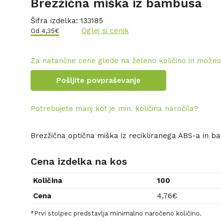
Brezžična miška iz bambusa
Šifra izdelka:
133185
Oglej si cenik
Od
4,35
€
Za natančne cene glede na želeno količino in možno
Pošljite povpraševanje
Potrebujete manj kot je min. količina naročila?
Brezžična optična miška iz recikliranega ABS-a in b
Cena izdelka na kos
Količina
100
Cena
4,76
€
*Prvi stolpec predstavlja minimalno naročeno količino.