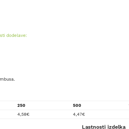
sti dodelave:
ambusa.
250
500
4,58
€
4,47
€
Lastnosti izdelka