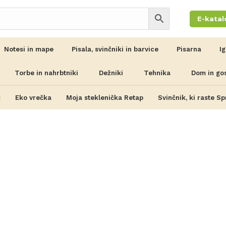
E-katal
Notesi in mape
Pisala, svinčniki in barvice
Pisarna
I
Torbe in nahrbtniki
Dežniki
Tehnika
Dom in go
:
Eko vrečka
Moja steklenička Retap
Svinčnik, ki raste Sp