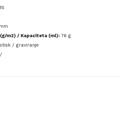
BS
 mm
(g/m2) / Kapaciteta (ml):
76 g
tisk / graviranje
/