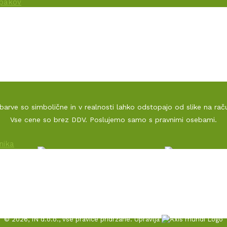
NAŠ DNK
SPLOŠNI PODATKI PODJ
OKOLJSKA VIZIJA
PRAVNO OBVESTILO
POGOSTA VPRAŠANJA
POLITIKA ZASEBNOST
KONTAKT
 barve so simbolične in v realnosti lahko odstopajo od slike na rač
Vse cene so brez DDV. Poslujemo samo s pravnimi osebami.
cirata Republika Slovenija in Evropska unija iz Evropskega sklada za regionalni r
© 2026, IN d.o.o., vse pravice pridržane. Upravlja