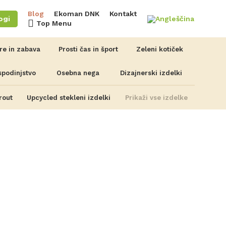
Blog
Ekoman DNK
Kontakt
ogi
Top Menu
gre in zabava
Prosti čas in šport
Zeleni kotiček
spodinjstvo
Osebna nega
Dizajnerski izdelki
rout
Upcycled stekleni izdelki
Prikaži vse izdelke