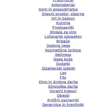
Pripomočki
Avtomaterial
Dom in gospodinjstvo
Dnevni prostor, pisarne
Vrt in balkon
Kuhinja
Predpasniki
Stojala za vino
Ločevanje odpadkov
Brisače
Osebna nega
Kozmetične torbice
Wellness
Nega kože
Dodatki
Dizajnerski izdelki
Les
Filc
Etno in drobna darila
Etnološka darila
Ovratni trakovi
Obeski
Knjižni zaznamki
Denarnice in hranilniki