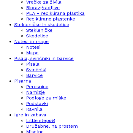
Vrečke za živila
Biorazgradljive
PLA – reciklirana plastika
Reciklirane plastenke
Stekleničke in skodelice
Stekleničke
Skodelice
Notesi in mape
Notesi
Mape
Pisala, svinčniki in barvice
Pisala
Svinčniki
Barvice
Pisarna
Peresnice
Namizje
Podloge za miške
Podstavki
Ravnila
Igre in zabava
Little steps®
Družabne, na prostem
Miselne