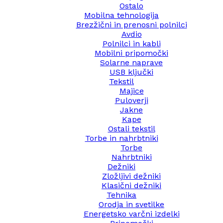
Ostalo
Mobilna tehnologija
Brezžični in prenosni polnilci
Avdio
Polnilci in kabli
Mobilni pripomočki
Solarne naprave
USB ključki
Tekstil
Majice
Puloverji
Jakne
Kape
Ostali tekstil
Torbe in nahrbtniki
Torbe
Nahrbtniki
Dežniki
Zložljivi dežniki
Klasični dežniki
Tehnika
Orodja in svetilke
Energetsko varčni izdelki