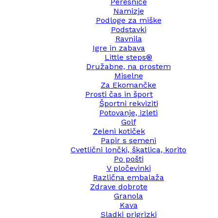
Peresnice
Namizje
Podloge za miške
Podstavki
Ravnila
Igre in zabava
Little steps®
Družabne, na prostem
Miselne
Za Ekomančke
Prosti čas in šport
Športni rekviziti
Potovanje, izleti
Golf
Zeleni kotiček
Papir s semeni
Cvetlični lončki, škatlica, korito
Po pošti
V pločevinki
Različna embalaža
Zdrave dobrote
Granola
Kava
Sladki prigrizki