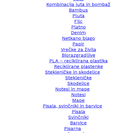
Kombinacija juta in bombaž
Bambus
Pluta
Filc
Platno
Denim
Netkano blago
Papir
Vrečke za živila
Biorazgradljive
PLA – reciklirana plastika
Reciklirane plastenke
Stekleničke in skodelice
Stekleničke
Skodelice
Notesi in mape
Notesi
Mape
Pisala, svinčniki in barvice
Pisala
Svinčniki
Barvice
Pisarna