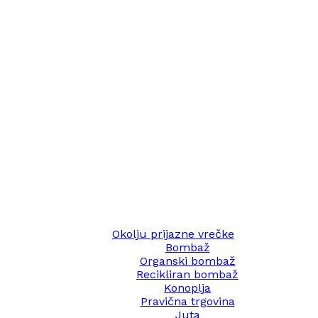
Okolju prijazne vrečke
Bombaž
Organski bombaž
Recikliran bombaž
Konoplja
Pravična trgovina
Juta