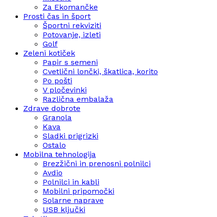
Za Ekomančke
Prosti čas in šport
Športni rekviziti
Potovanje, izleti
Golf
Zeleni kotiček
Papir s semeni
Cvetlični lončki, škatlica, korito
Po pošti
V pločevinki
Različna embalaža
Zdrave dobrote
Granola
Kava
Sladki prigrizki
Ostalo
Mobilna tehnologija
Brezžični in prenosni polnilci
Avdio
Polnilci in kabli
Mobilni pripomočki
Solarne naprave
USB ključki