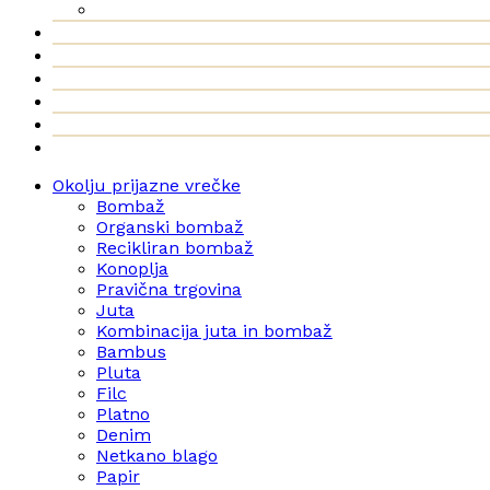
Okolju prijazne vrečke
Bombaž
Organski bombaž
Recikliran bombaž
Konoplja
Pravična trgovina
Juta
Kombinacija juta in bombaž
Bambus
Pluta
Filc
Platno
Denim
Netkano blago
Papir