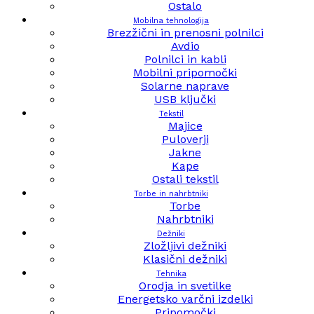
Ostalo
Mobilna tehnologija
Brezžični in prenosni polnilci
Avdio
Polnilci in kabli
Mobilni pripomočki
Solarne naprave
USB ključki
Tekstil
Majice
Puloverji
Jakne
Kape
Ostali tekstil
Torbe in nahrbtniki
Torbe
Nahrbtniki
Dežniki
Zložljivi dežniki
Klasični dežniki
Tehnika
Orodja in svetilke
Energetsko varčni izdelki
Pripomočki