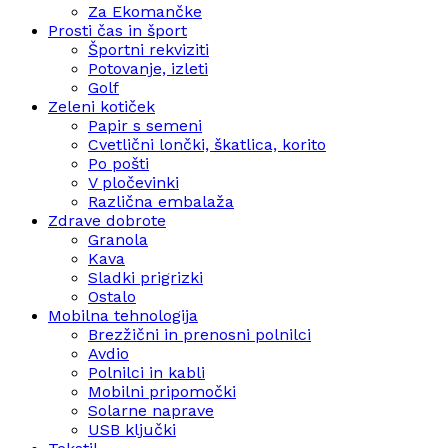
Za Ekomančke
Prosti čas in šport
Športni rekviziti
Potovanje, izleti
Golf
Zeleni kotiček
Papir s semeni
Cvetlični lončki, škatlica, korito
Po pošti
V pločevinki
Različna embalaža
Zdrave dobrote
Granola
Kava
Sladki prigrizki
Ostalo
Mobilna tehnologija
Brezžični in prenosni polnilci
Avdio
Polnilci in kabli
Mobilni pripomočki
Solarne naprave
USB ključki