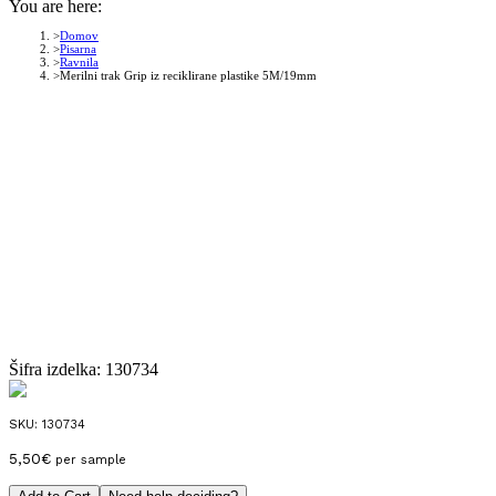
You are here:
Domov
Pisarna
Ravnila
Merilni trak Grip iz reciklirane plastike 5M/19mm
Šifra izdelka:
130734
SKU:
130734
5,50
€
per sample