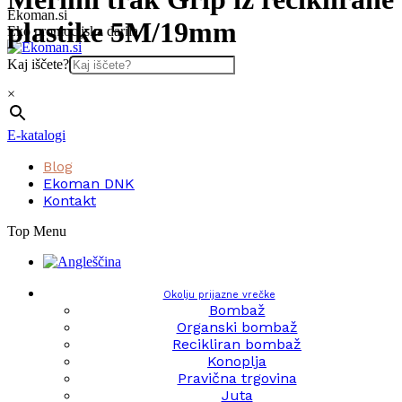
Skip
Ekoman.si
plastike 5M/19mm
to
Eko promocijska darila
content
Kaj iščete?
×
E-katalogi
Blog
Ekoman DNK
Kontakt
Top Menu
Okolju prijazne vrečke
Bombaž
Organski bombaž
Recikliran bombaž
Konoplja
Pravična trgovina
Juta