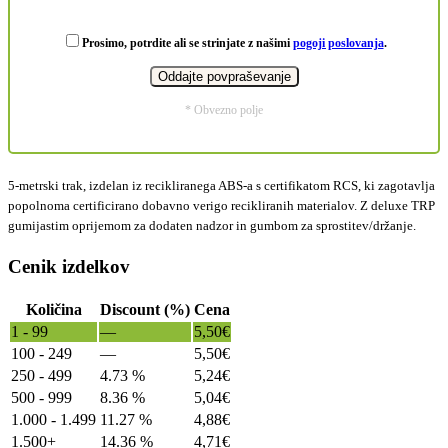
Prosimo, potrdite ali se strinjate z našimi
pogoji poslovanja
.
* Obvezno polje
5-metrski trak, izdelan iz recikliranega ABS-a s certifikatom RCS, ki zagotavlja
popolnoma certificirano dobavno verigo recikliranih materialov. Z deluxe TRP
gumijastim oprijemom za dodaten nadzor in gumbom za sprostitev/držanje.
Cenik izdelkov
Količina
Discount (%)
Cena
1 - 99
—
5,50
€
100 - 249
—
5,50
€
250 - 499
4.73 %
5,24
€
500 - 999
8.36 %
5,04
€
1.000 - 1.499
11.27 %
4,88
€
1.500+
14.36 %
4,71
€