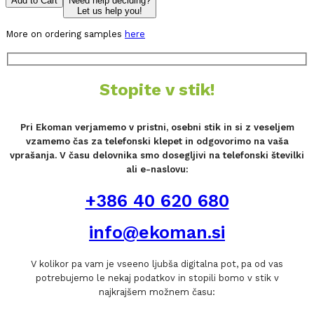
Add to Cart
Need help deciding?
Let us help you!
More on ordering samples
here
Stopite v stik!
Pri Ekoman verjamemo v pristni, osebni stik in si z veseljem
vzamemo čas za telefonski klepet in odgovorimo na vaša
vprašanja. V času delovnika smo dosegljivi na telefonski številki
ali e-naslovu:
+386 40 620 680
info@ekoman.si
V kolikor pa vam je vseeno ljubša digitalna pot, pa od vas
potrebujemo le nekaj podatkov in stopili bomo v stik v
najkrajšem možnem času: