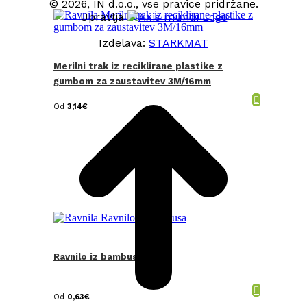
© 2026, IN d.o.o., vse pravice pridržane.
Upravlja
Izdelava:
STARKMAT
Merilni trak iz reciklirane plastike z
t
T
gumbom za zaustavitev 3M/16mm
Od
3,14
€
Ravnilo iz bambusa
Od
0,63
€