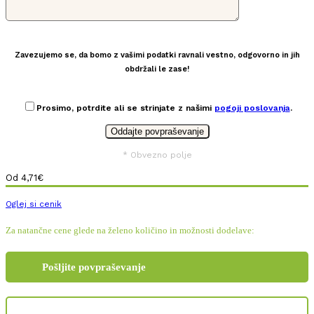
Zavezujemo se, da bomo z vašimi podatki ravnali vestno, odgovorno in jih
obdržali le zase!
Prosimo, potrdite ali se strinjate z našimi
pogoji poslovanja
.
* Obvezno polje
Od
4,71
€
Oglej si cenik
Za natančne cene glede na želeno količino in možnosti dodelave:
Pošljite povpraševanje