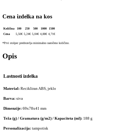
Cena izdelka na kos
Količina
100
250
500
1000
1500
Cena
5,50
€
5,24
€
5,04
€
4,88
€
4,71
€
*Prvi stolpec predstavlja minimalno naročeno količino.
Opis
Lastnosti izdelka
Material:
Recikliran ABS, jeklo
Barva:
siva
Dimenzije:
69x78x41 mm
Teža (g) / Gramatura (g/m2) / Kapaciteta (ml):
188 g
Personalizacija:
tampotisk