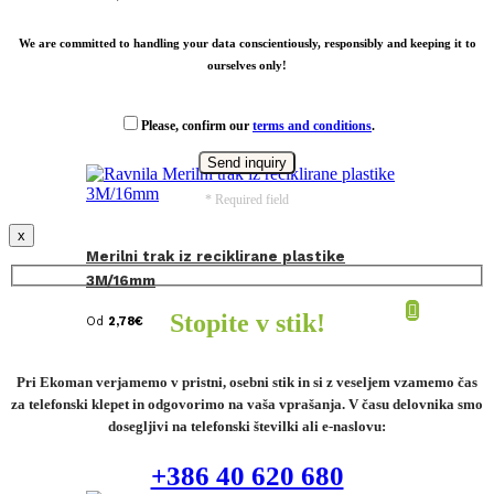
We are committed to handling your data conscientiously, responsibly and keeping it to
ourselves only!
Please, confirm our
terms and conditions
.
* Required field
x
Merilni trak iz reciklirane plastike
3M/16mm
Stopite v stik!
Od
2,78
€
Pri Ekoman verjamemo v pristni, osebni stik in si z veseljem vzamemo čas
za telefonski klepet in odgovorimo na vaša vprašanja. V času delovnika smo
dosegljivi na telefonski številki ali e-naslovu:
+386 40 620 680