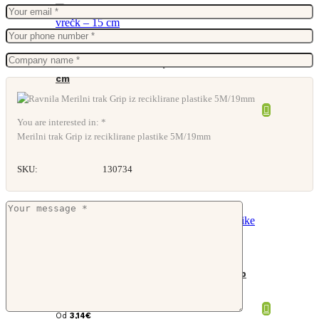
Ravnilo iz recikliranih plastičnih vrečk – 15
cm
You are interested in: *
Merilni trak Grip iz reciklirane plastike 5M/19mm
SKU:
130734
Merilni trak iz reciklirane plastike Grip
3M/16mm
Od
3,14
€