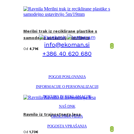
Merilni trak iz reciklirane plastike s
samodejno ustavitvijo 5m/19mm
info@ekoman.si
Od
4,71
€
+386 40 620 680
POGOJI POSLOVANJA
INFORMACIJE O PERSONALIZACIJI
DOSTAVA IN REKLAMACIJE
NAŠ DNK
Ravnilo iz trajnostnega lesa
OKOLJSKA VIZIJA
POGOSTA VPRAŠANJA
Od
1,73
€