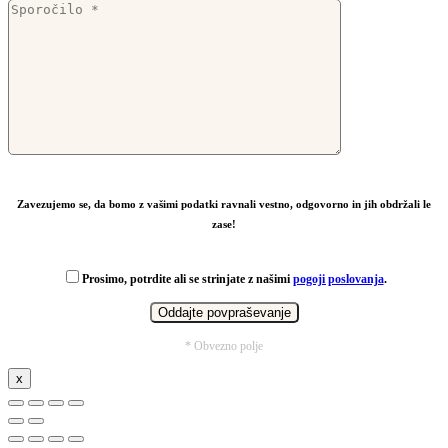
Zavezujemo se, da bomo z vašimi podatki ravnali vestno, odgovorno in jih obdržali le
zase!
Prosimo, potrdite ali se strinjate z našimi
pogoji poslovanja
.
* Obvezno polje
x