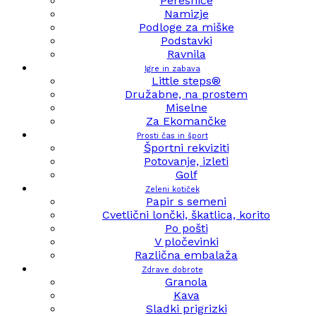
Peresnice
Namizje
Podloge za miške
Podstavki
Ravnila
Igre in zabava
Little steps®
Družabne, na prostem
Miselne
Za Ekomančke
Prosti čas in šport
Športni rekviziti
Potovanje, izleti
Golf
Zeleni kotiček
Papir s semeni
Cvetlični lončki, škatlica, korito
Po pošti
V pločevinki
Različna embalaža
Zdrave dobrote
Granola
Kava
Sladki prigrizki