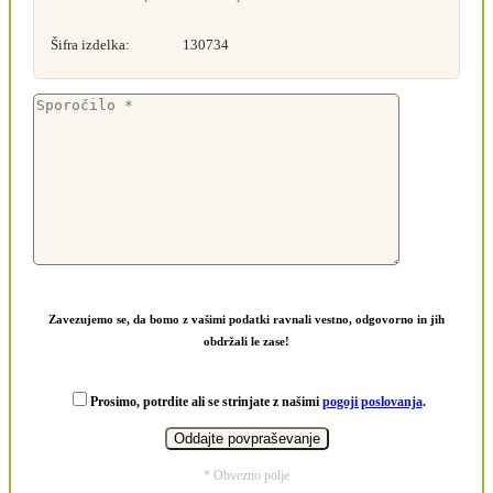
Šifra izdelka:
130734
Zavezujemo se, da bomo z vašimi podatki ravnali vestno, odgovorno in jih
obdržali le zase!
Prosimo, potrdite ali se strinjate z našimi
pogoji poslovanja
.
* Obvezno polje