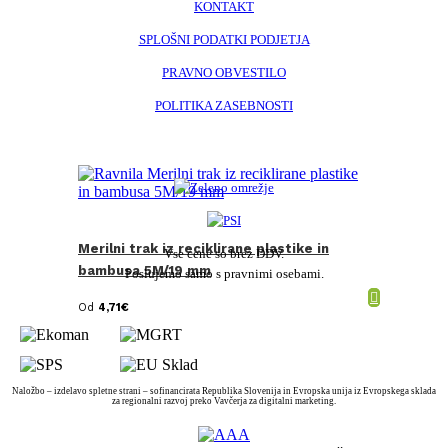
KONTAKT
SPLOŠNI PODATKI PODJETJA
PRAVNO OBVESTILO
POLITIKA ZASEBNOSTI
Merilni trak iz reciklirane plastike in
Vse cene so brez DDV.
bambusa 5M/19 mm
Poslujemo samo s pravnimi osebami.
Od
4,71
€
Naložbo – izdelavo spletne strani – sofinancirata Republika Slovenija in Evropska unija iz Evropskega sklada
za regionalni razvoj preko Vavčerja za digitalni marketing.