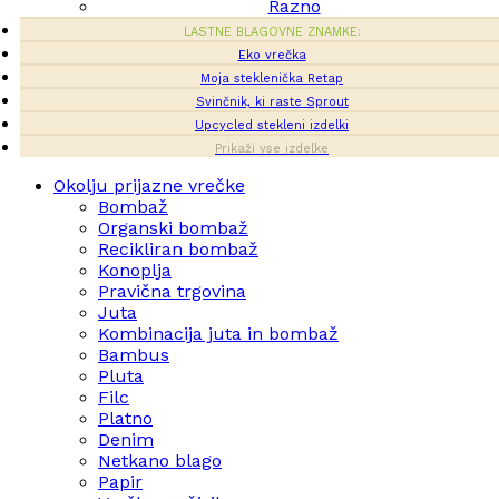
Razno
LASTNE BLAGOVNE ZNAMKE:
Eko vrečka
Moja steklenička Retap
Svinčnik, ki raste Sprout
Upcycled stekleni izdelki
Prikaži vse izdelke
Okolju prijazne vrečke
Bombaž
Organski bombaž
Recikliran bombaž
Konoplja
Pravična trgovina
Juta
Kombinacija juta in bombaž
Bambus
Pluta
Filc
Platno
Denim
Netkano blago
Papir