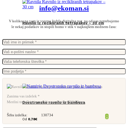
info@ekoman.si
V kolikor pa vam je vseeno ljubša digitalna pot, pa od vas potrebujemo
Ravnilo iz recikliranih tetrapakov – 30 cm
le nekaj podatkov in stopili bomo v stik v najkrajšem možnem času:
Zanima vas izdelek *
Merilni trak Grip iz reciklirane plastike 5M/19mm
Dvostransko ravnilo iz bambusa
Šifra izdelka:
130734
Od
0,78
€