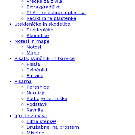
Vrečke za živila
Biorazgradljive
PLA – reciklirana plastika
Reciklirane plastenke
Stekleničke in skodelice
Stekleničke
Skodelice
Notesi in mape
Notesi
Mape
Pisala, svinčniki in barvice
Pisala
Svinčniki
Barvice
Pisarna
Peresnice
Namizje
Podloge za miške
Podstavki
Ravnila
Igre in zabava
Little steps®
Družabne, na prostem
Miselne