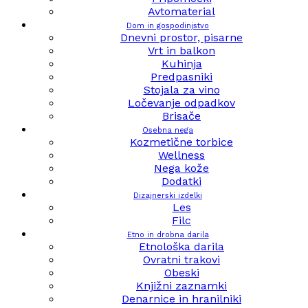
Avtomaterial
Dom in gospodinjstvo
Dnevni prostor, pisarne
Vrt in balkon
Kuhinja
Predpasniki
Stojala za vino
Ločevanje odpadkov
Brisače
Osebna nega
Kozmetične torbice
Wellness
Nega kože
Dodatki
Dizajnerski izdelki
Les
Filc
Etno in drobna darila
Etnološka darila
Ovratni trakovi
Obeski
Knjižni zaznamki
Denarnice in hranilniki