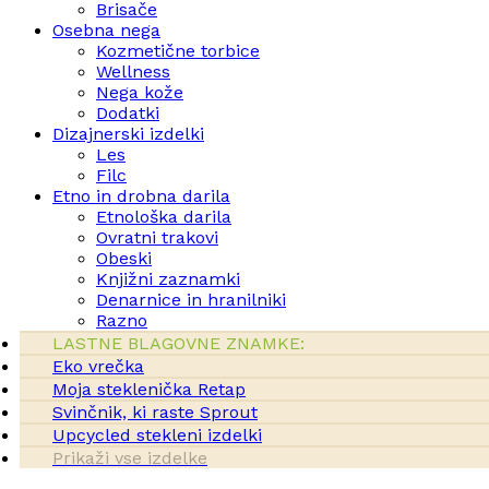
Brisače
Osebna nega
Kozmetične torbice
Wellness
Nega kože
Dodatki
Dizajnerski izdelki
Les
Filc
Etno in drobna darila
Etnološka darila
Ovratni trakovi
Obeski
Knjižni zaznamki
Denarnice in hranilniki
Razno
LASTNE BLAGOVNE ZNAMKE:
Eko vrečka
Moja steklenička Retap
Svinčnik, ki raste Sprout
Upcycled stekleni izdelki
Prikaži vse izdelke