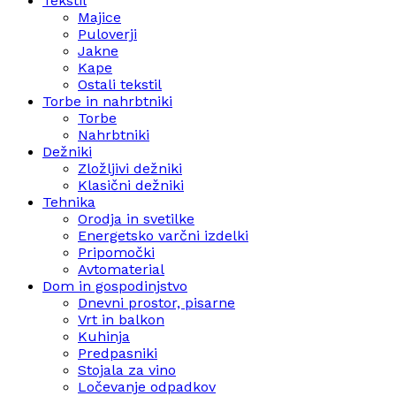
Tekstil
Majice
Puloverji
Jakne
Kape
Ostali tekstil
Torbe in nahrbtniki
Torbe
Nahrbtniki
Dežniki
Zložljivi dežniki
Klasični dežniki
Tehnika
Orodja in svetilke
Energetsko varčni izdelki
Pripomočki
Avtomaterial
Dom in gospodinjstvo
Dnevni prostor, pisarne
Vrt in balkon
Kuhinja
Predpasniki
Stojala za vino
Ločevanje odpadkov