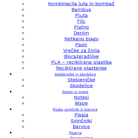
Kombinacija juta in bombaž
Bambus
Pluta
Filc
Platno
Denim
Netkano blago
Papir
Vrečke za živila
Biorazgradljive
PLA – reciklirana plastika
Reciklirane plastenke
Stekleničke in skodelice
Stekleničke
Skodelice
Notesi in mape
Notesi
Mape
Pisala, svinčniki in barvice
Pisala
Svinčniki
Barvice
Pisarna