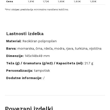
Cena
1,81
€
1,72
€
1,65
€
1,60
€
1,55
€
*Prvi stolpec predstavlja minimalno naročeno količino.
Lastnosti izdelka
Material:
Recikliran polipropilen
Barva:
mornarska, črna, rdeča, modra, rjava, turkizna, vijolična
Dimenzije:
145x148x49 mm
Teža (g) / Gramatura (g/m2) / Kapaciteta (ml):
21.7 g
Personalizacija:
tampotisk
Dodatne informacije:
/
Povezani izdelki