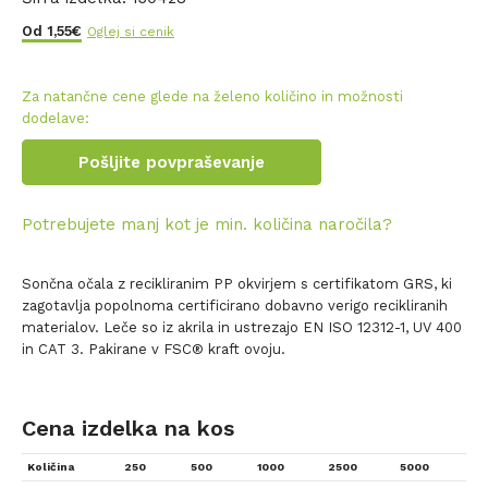
Od
1,55
€
Oglej si cenik
Za natančne cene glede na želeno količino in možnosti
dodelave:
Pošljite povpraševanje
Potrebujete manj kot je min. količina naročila?
Sončna očala z recikliranim PP okvirjem s certifikatom GRS, ki
zagotavlja popolnoma certificirano dobavno verigo recikliranih
materialov. Leče so iz akrila in ustrezajo EN ISO 12312-1, UV 400
in CAT 3. Pakirane v FSC® kraft ovoju.
Cena izdelka na kos
Količina
250
500
1000
2500
5000