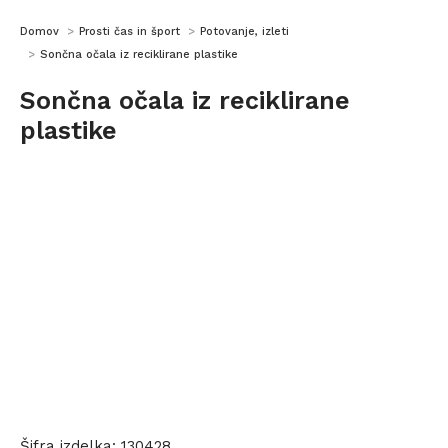
You are here:
Domov
Prosti čas in šport
Potovanje, izleti
Sončna očala iz reciklirane plastike
Sončna očala iz reciklirane
plastike
Šifra izdelka:
130428