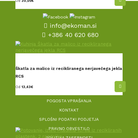
Od
30,05
€
info@ekoman.si
+386 40 620 680
POGOJI POSLOVANJA
INFORMACIJE O PERSONALIZACIJI
Škatla za malico iz recikliranega nerjavečega jekla
DOSTAVA IN REKLAMACIJE
RCS
NAŠ DNK
Od
13,43
€
OKOLJSKA VIZIJA
POGOSTA VPRAŠANJA
KONTAKT
SPLOŠNI PODATKI PODJETJA
PRAVNO OBVESTILO
POLITIKA ZASEBNOSTI