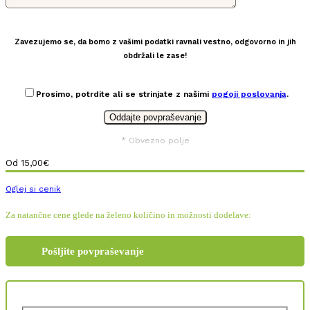
Zavezujemo se, da bomo z vašimi podatki ravnali vestno, odgovorno in jih
obdržali le zase!
Prosimo, potrdite ali se strinjate z našimi
pogoji poslovanja
.
* Obvezno polje
Od
15,00
€
Oglej si cenik
Za natančne cene glede na želeno količino in možnosti dodelave:
Pošljite povpraševanje