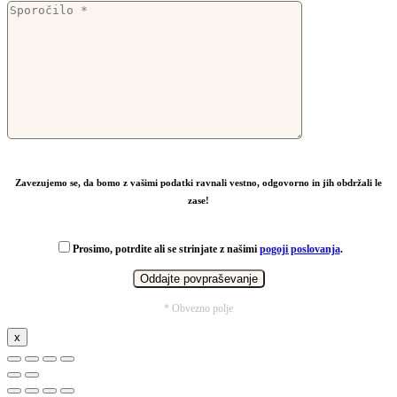
Zavezujemo se, da bomo z vašimi podatki ravnali vestno, odgovorno in jih obdržali le
zase!
Prosimo, potrdite ali se strinjate z našimi
pogoji poslovanja
.
* Obvezno polje
x