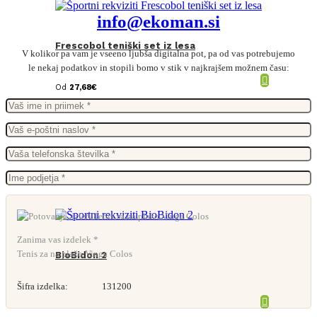
info@ekoman.si
Frescobol teniški set iz lesa
V kolikor pa vam je vseeno ljubša digitalna pot, pa od vas potrebujemo
le nekaj podatkov in stopili bomo v stik v najkrajšem možnem času:
Od
27,68
€
Zanima vas izdelek *
Tenis za na plažo Vinga Colos
BioBidon 2
Šifra izdelka:
131200