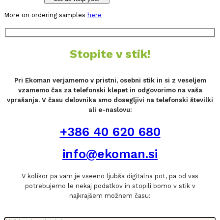
More on ordering samples
here
Stopite v stik!
Pri Ekoman verjamemo v pristni, osebni stik in si z veseljem
vzamemo čas za telefonski klepet in odgovorimo na vaša
vprašanja. V času delovnika smo dosegljivi na telefonski številki
ali e-naslovu:
+386 40 620 680
info@ekoman.si
V kolikor pa vam je vseeno ljubša digitalna pot, pa od vas
potrebujemo le nekaj podatkov in stopili bomo v stik v
najkrajšem možnem času: