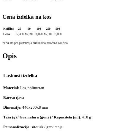
Cena izdelka na kos
Količina
25
50
100
250
500
Cena
17,49
€
16,69
€
16,02
€
15,50
€
15,00
€
*Prvi stolpec predstavlja minimalno naročeno količino.
Opis
Lastnosti izdelka
Material:
Les, poliuretan
Barva:
rjava
Dimenzije:
440x200x8 mm
Teža (g) / Gramatura (g/m2) / Kapaciteta (ml):
410 g
Personalizacija:
sitotisk / graviranje