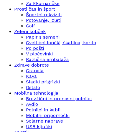
Za Ekomančke
Prosti čas in šport
Športni rekviziti
Potovanje, izleti
Golf
Zeleni kotiček
Papir s semeni
Cvetlični lončki, škatlica, korito
Po pošti
V pločevinki
Različna embalaža
Zdrave dobrote
Granola
Kava
Sladki prigrizki
Ostalo
Mobilna tehnologija
Brezžični in prenosni polnilci
Avdio
Polnilci in kabli
Mobilni pripomočki
Solarne naprave
USB ključki