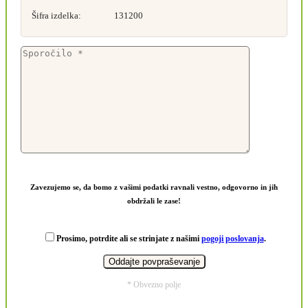
Šifra izdelka:
131200
Zavezujemo se, da bomo z vašimi podatki ravnali vestno, odgovorno in jih
obdržali le zase!
Prosimo, potrdite ali se strinjate z našimi
pogoji poslovanja
.
* Obvezno polje