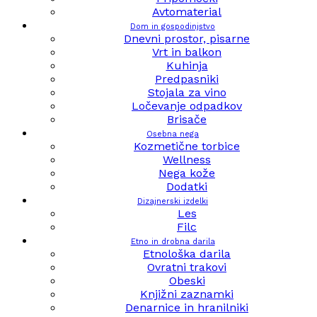
Avtomaterial
Dom in gospodinjstvo
Dnevni prostor, pisarne
Vrt in balkon
Kuhinja
Predpasniki
Stojala za vino
Ločevanje odpadkov
Brisače
Osebna nega
Kozmetične torbice
Wellness
Nega kože
Dodatki
Dizajnerski izdelki
Les
Filc
Etno in drobna darila
Etnološka darila
Ovratni trakovi
Obeski
Knjižni zaznamki
Denarnice in hranilniki