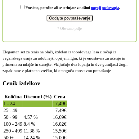
Prosimo, potrdite ali se strinjate z našimi
pogoji poslovanja
.
* Obvezno polje
Eleganten set za tenis na plaži, izdelan iz topolovega lesa z ročaji iz
veganskega usnja za udobnejši oprijem. Igra, ki je enostavna za učenje in
primerna za mlajše in starejše. Vključuje dva loparja in dve gumijasti žogi,
zapakirane v platneno vrečko, ki omogoča enostavno prenašanje.
Cenik izdelkov
Količina
Discount (%)
Cena
1 - 24
—
17,49
€
25 - 49
—
17,49
€
50 - 99
4.57 %
16,69
€
100 - 249
8.4 %
16,02
€
250 - 499
11.38 %
15,50
€
500+
14.24 %
15,00
€