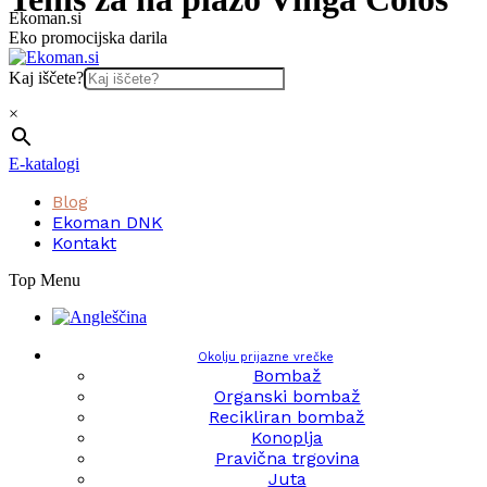
Skip
Ekoman.si
to
Eko promocijska darila
content
Kaj iščete?
×
E-katalogi
Blog
Ekoman DNK
Kontakt
Top Menu
Okolju prijazne vrečke
Bombaž
Organski bombaž
Recikliran bombaž
Konoplja
Pravična trgovina
Juta