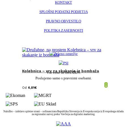
KONTAKT
SPLOŠNI PODATKI PODJETJA
PRAVNO OBVESTILO
POLITIKA ZASEBNOSTI
Kolebnica – vrv za skakanje iz bombaža
Vse cene so brez DDV.
Poslujemo samo s pravnimi osebami.
Od
4,01
€
Naložbo – izdelavo spletne strani – sofinancirata Republika Slovenija in Evropska unija iz Evropskega sklada
za regionalni razvoj preko Vavčerja za digitalni marketing.