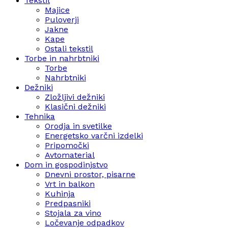
Tekstil
Majice
Puloverji
Jakne
Kape
Ostali tekstil
Torbe in nahrbtniki
Torbe
Nahrbtniki
Dežniki
Zložljivi dežniki
Klasični dežniki
Tehnika
Orodja in svetilke
Energetsko varčni izdelki
Pripomočki
Avtomaterial
Dom in gospodinjstvo
Dnevni prostor, pisarne
Vrt in balkon
Kuhinja
Predpasniki
Stojala za vino
Ločevanje odpadkov