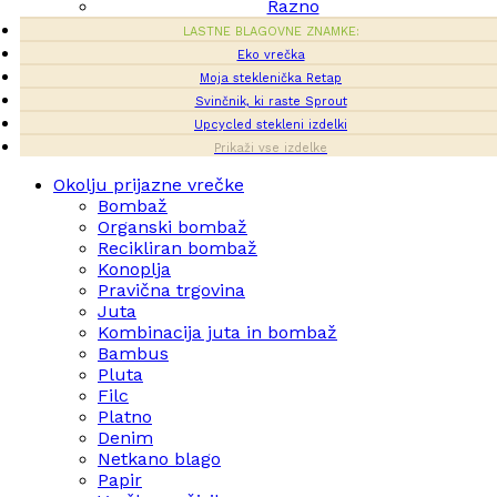
Razno
LASTNE BLAGOVNE ZNAMKE:
Eko vrečka
Moja steklenička Retap
Svinčnik, ki raste Sprout
Upcycled stekleni izdelki
Prikaži vse izdelke
Okolju prijazne vrečke
Bombaž
Organski bombaž
Recikliran bombaž
Konoplja
Pravična trgovina
Juta
Kombinacija juta in bombaž
Bambus
Pluta
Filc
Platno
Denim
Netkano blago
Papir