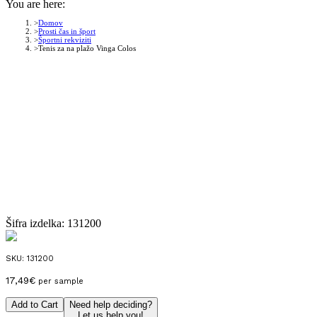
You are here:
Domov
Prosti čas in šport
Športni rekviziti
Tenis za na plažo Vinga Colos
Šifra izdelka:
131200
SKU:
131200
17,49
€
per sample
Add to Cart
Need help deciding?
Let us help you!