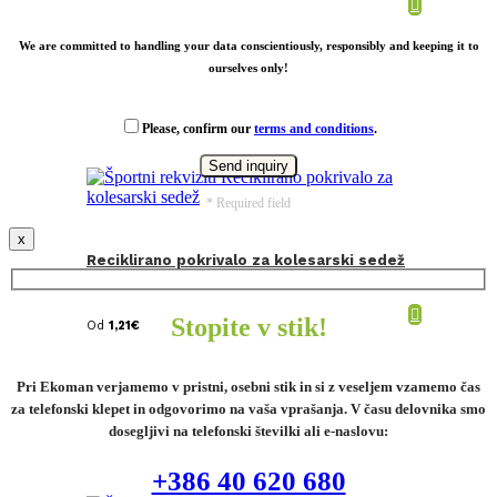
We are committed to handling your data conscientiously, responsibly and keeping it to
ourselves only!
Please, confirm our
terms and conditions
.
* Required field
x
Reciklirano pokrivalo za kolesarski sedež
Stopite v stik!
Od
1,21
€
Pri Ekoman verjamemo v pristni, osebni stik in si z veseljem vzamemo čas
za telefonski klepet in odgovorimo na vaša vprašanja. V času delovnika smo
dosegljivi na telefonski številki ali e-naslovu:
+386 40 620 680