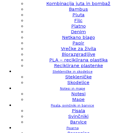
Kombinacija juta in bombaž
Bambus
Pluta
Filc
Platno
Denim
Netkano blago
Papir
Vrečke za živila
Biorazgradljive
PLA – reciklirana plastika
Reciklirane plastenke
Stekleničke in skodelice
Stekleničke
Skodelice
Notesi in mape
Notesi
Mape
Pisala, svinčniki in barvice
Pisala
Svinčniki
Barvice
Pisarna