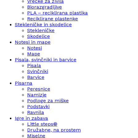
Vrečke za živila
Biorazgradljive
PLA – reciklirana plastika
Reciklirane plastenke
Stekleničke in skodelice
Stekleničke
Skodelice
Notesi in mape
Notesi
Mape
Pisala, svinčniki in barvice
Pisala
Svinčniki
Barvice
Pisarna
Peresnice
Namizje
Podloge za miške
Podstavki
Ravnila
Igre in zabava
Little steps®
Družabne, na prostem
Miselne