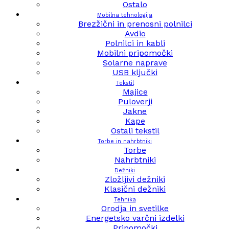
Ostalo
Mobilna tehnologija
Brezžični in prenosni polnilci
Avdio
Polnilci in kabli
Mobilni pripomočki
Solarne naprave
USB ključki
Tekstil
Majice
Puloverji
Jakne
Kape
Ostali tekstil
Torbe in nahrbtniki
Torbe
Nahrbtniki
Dežniki
Zložljivi dežniki
Klasični dežniki
Tehnika
Orodja in svetilke
Energetsko varčni izdelki
Pripomočki