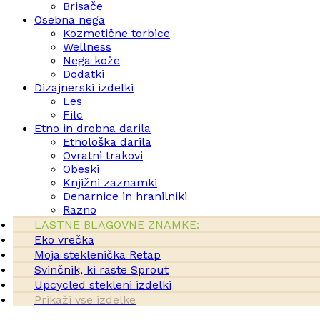
Brisače
Osebna nega
Kozmetične torbice
Wellness
Nega kože
Dodatki
Dizajnerski izdelki
Les
Filc
Etno in drobna darila
Etnološka darila
Ovratni trakovi
Obeski
Knjižni zaznamki
Denarnice in hranilniki
Razno
LASTNE BLAGOVNE ZNAMKE:
Eko vrečka
Moja steklenička Retap
Svinčnik, ki raste Sprout
Upcycled stekleni izdelki
Prikaži vse izdelke