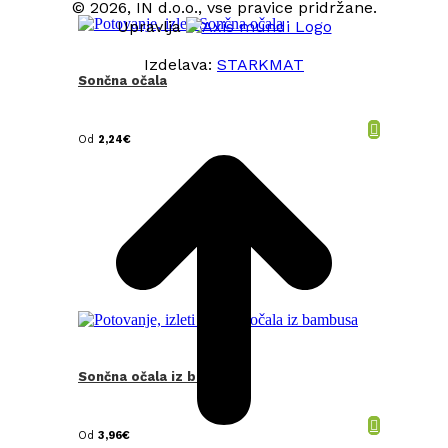
© 2026, IN d.o.o., vse pravice pridržane.
Upravlja
Izdelava:
STARKMAT
Sončna očala
t
T
Od
2,24
€
Sončna očala iz bambusa
Od
3,96
€