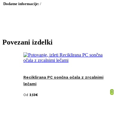
Dodatne informacije:
/
Povezani izdelki
Reciklirana PC sončna očala z zrcalnimi
lečami
Od
2,13
€