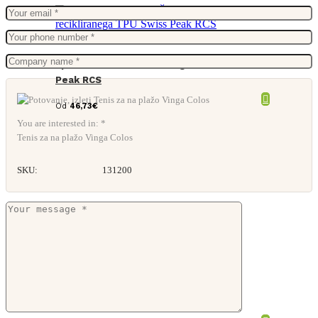
Športna ura iz recikliranega TPU Swiss
Peak RCS
Od
46,73
€
You are interested in: *
Tenis za na plažo Vinga Colos
SKU:
131200
Zložljive lesene sanke YARO