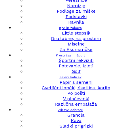
Peresnice
Namizje
Podloge za miške
Podstavki
Ravnila
Igre in zabava
Little steps®
Družabne, na prostem
Miselne
Za Ekomančke
Prosti čas in šport
Športni rekviziti
Potovanje, izleti
Golf
Zeleni kotiček
Papir s semeni
Cvetlični lončki, škatlica, korito
Po pošti
V pločevinki
Različna embalaža
Zdrave dobrote
Granola
Kava
Sladki prigrizki