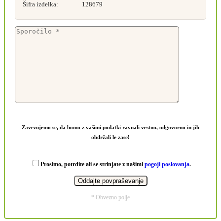
Šifra izdelka:
128679
Zavezujemo se, da bomo z vašimi podatki ravnali vestno, odgovorno in jih
obdržali le zase!
Prosimo, potrdite ali se strinjate z našimi
pogoji poslovanja
.
* Obvezno polje