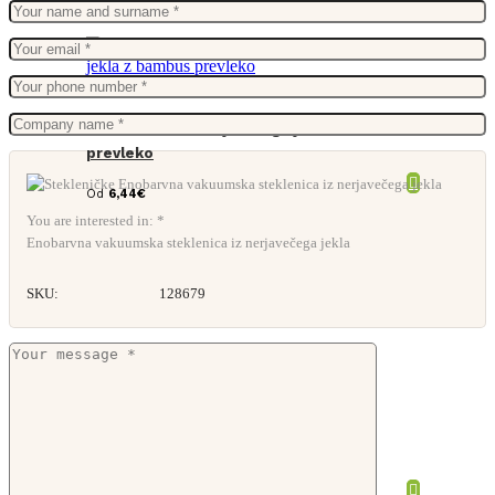
Steklenička iz nerjavečega jekla z bambus
prevleko
Od
6,44
€
You are interested in: *
Enobarvna vakuumska steklenica iz nerjavečega jekla
SKU:
128679
Retap steklenička 0,3l