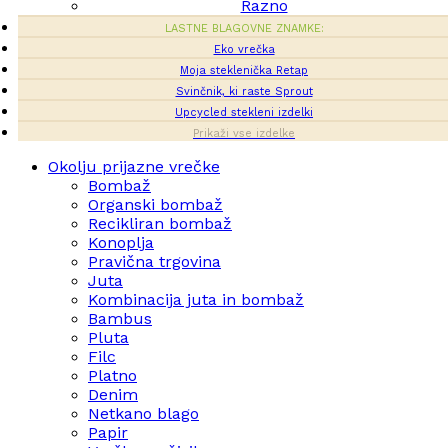
Razno
LASTNE BLAGOVNE ZNAMKE:
Eko vrečka
Moja steklenička Retap
Svinčnik, ki raste Sprout
Upcycled stekleni izdelki
Prikaži vse izdelke
Okolju prijazne vrečke
Bombaž
Organski bombaž
Recikliran bombaž
Konoplja
Pravična trgovina
Juta
Kombinacija juta in bombaž
Bambus
Pluta
Filc
Platno
Denim
Netkano blago
Papir