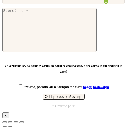
Zavezujemo se, da bomo z vašimi podatki ravnali vestno, odgovorno in jih obdržali le
zase!
Prosimo, potrdite ali se strinjate z našimi
pogoji poslovanja
.
* Obvezno polje
x