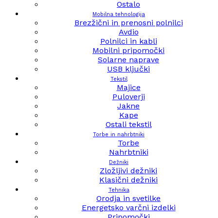
Ostalo
Mobilna tehnologija
Brezžični in prenosni polnilci
Avdio
Polnilci in kabli
Mobilni pripomočki
Solarne naprave
USB ključki
Tekstil
Majice
Puloverji
Jakne
Kape
Ostali tekstil
Torbe in nahrbtniki
Torbe
Nahrbtniki
Dežniki
Zložljivi dežniki
Klasični dežniki
Tehnika
Orodja in svetilke
Energetsko varčni izdelki
Pripomočki