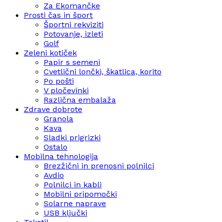
Za Ekomančke
Prosti čas in šport
Športni rekviziti
Potovanje, izleti
Golf
Zeleni kotiček
Papir s semeni
Cvetlični lončki, škatlica, korito
Po pošti
V pločevinki
Različna embalaža
Zdrave dobrote
Granola
Kava
Sladki prigrizki
Ostalo
Mobilna tehnologija
Brezžični in prenosni polnilci
Avdio
Polnilci in kabli
Mobilni pripomočki
Solarne naprave
USB ključki