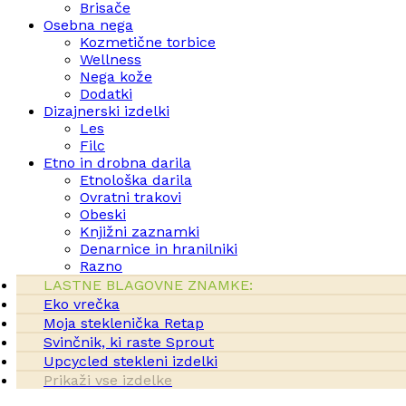
Brisače
Osebna nega
Kozmetične torbice
Wellness
Nega kože
Dodatki
Dizajnerski izdelki
Les
Filc
Etno in drobna darila
Etnološka darila
Ovratni trakovi
Obeski
Knjižni zaznamki
Denarnice in hranilniki
Razno
LASTNE BLAGOVNE ZNAMKE:
Eko vrečka
Moja steklenička Retap
Svinčnik, ki raste Sprout
Upcycled stekleni izdelki
Prikaži vse izdelke