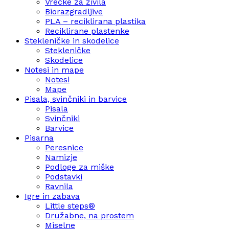
Vrečke za živila
Biorazgradljive
PLA – reciklirana plastika
Reciklirane plastenke
Stekleničke in skodelice
Stekleničke
Skodelice
Notesi in mape
Notesi
Mape
Pisala, svinčniki in barvice
Pisala
Svinčniki
Barvice
Pisarna
Peresnice
Namizje
Podloge za miške
Podstavki
Ravnila
Igre in zabava
Little steps®
Družabne, na prostem
Miselne