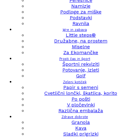
Peresnice
Namizje
Podloge za miške
Podstavki
Ravnila
Igre in zabava
Little steps®
Družabne, na prostem
Miselne
Za Ekomančke
Prosti čas in šport
Športni rekviziti
Potovanje, izleti
Golf
Zeleni kotiček
Papir s semeni
Cvetlični lončki, škatlica, korito
Po pošti
V pločevinki
Različna embalaža
Zdrave dobrote
Granola
Kava
Sladki prigrizki