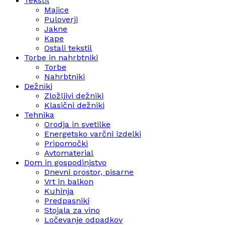
Tekstil
Majice
Puloverji
Jakne
Kape
Ostali tekstil
Torbe in nahrbtniki
Torbe
Nahrbtniki
Dežniki
Zložljivi dežniki
Klasični dežniki
Tehnika
Orodja in svetilke
Energetsko varčni izdelki
Pripomočki
Avtomaterial
Dom in gospodinjstvo
Dnevni prostor, pisarne
Vrt in balkon
Kuhinja
Predpasniki
Stojala za vino
Ločevanje odpadkov