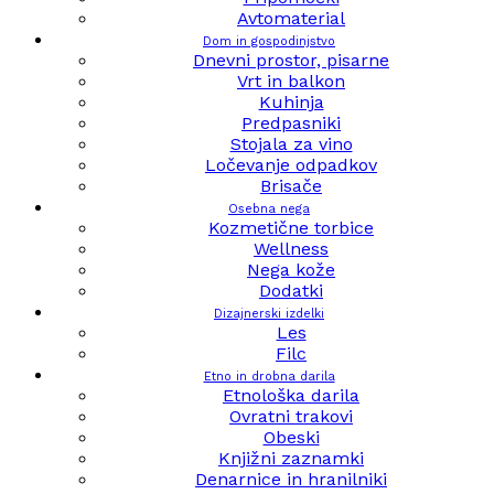
Avtomaterial
Dom in gospodinjstvo
Dnevni prostor, pisarne
Vrt in balkon
Kuhinja
Predpasniki
Stojala za vino
Ločevanje odpadkov
Brisače
Osebna nega
Kozmetične torbice
Wellness
Nega kože
Dodatki
Dizajnerski izdelki
Les
Filc
Etno in drobna darila
Etnološka darila
Ovratni trakovi
Obeski
Knjižni zaznamki
Denarnice in hranilniki