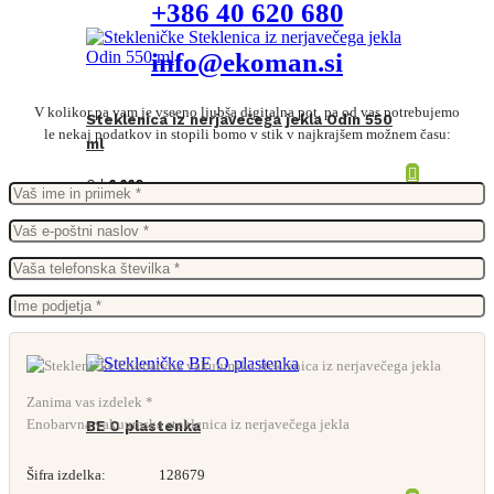
+386 40 620 680
info@ekoman.si
V kolikor pa vam je vseeno ljubša digitalna pot, pa od vas potrebujemo
Steklenica iz nerjavečega jekla Odin 550
le nekaj podatkov in stopili bomo v stik v najkrajšem možnem času:
ml
Od
6,66
€
Zanima vas izdelek *
Enobarvna vakuumska steklenica iz nerjavečega jekla
BE O plastenka
Šifra izdelka:
128679