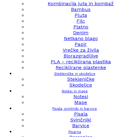
Kombinacija juta in bombaž
Bambus
Pluta
Filc
Platno
Denim
Netkano blago
Papir
Vrečke za živila
Biorazgradljive
PLA – reciklirana plastika
Reciklirane plastenke
Stekleničke in skodelice
Stekleničke
Skodelice
Notesi in mape
Notesi
Mape
Pisala, svinčniki in barvice
Pisala
Svinčniki
Barvice
Pisarna