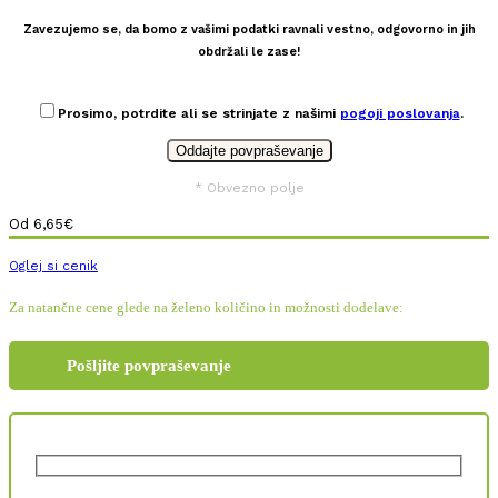
Zavezujemo se, da bomo z vašimi podatki ravnali vestno, odgovorno in jih
obdržali le zase!
Prosimo, potrdite ali se strinjate z našimi
pogoji poslovanja
.
* Obvezno polje
Od
6,65
€
Oglej si cenik
Za natančne cene glede na želeno količino in možnosti dodelave:
Pošljite povpraševanje