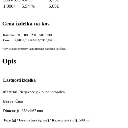
1.000+
5.54 %
6,65
€
Cena izdelka na kos
Količina
50
100
250
500
1000
Cena
7,04
€
6,91
€
6,82
€
6,73
€
6,65
€
*Prvi stolpec predstavlja minimalno naročeno količino.
Opis
Lastnosti izdelka
Material:
Nerjaveče jeklo, polipropilen
Barva:
Črna
Dimenzije:
258xΦ67 mm
Teža (g) / Gramatura (g/m2) / Kapaciteta (ml):
500 ml