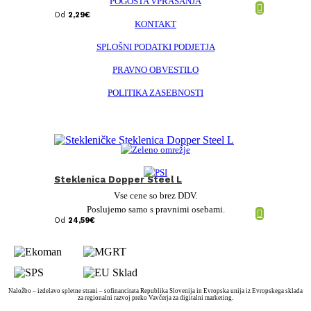
POGOSTA VPRAŠANJA
Od
2,29
€
KONTAKT
SPLOŠNI PODATKI PODJETJA
PRAVNO OBVESTILO
POLITIKA ZASEBNOSTI
Steklenica Dopper Steel L
Vse cene so brez DDV.
Poslujemo samo s pravnimi osebami.
Od
24,59
€
Naložbo – izdelavo spletne strani – sofinancirata Republika Slovenija in Evropska unija iz Evropskega sklada
za regionalni razvoj preko Vavčerja za digitalni marketing.