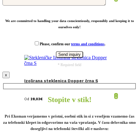
Od
8,95
€
We are committed to handling your data conscientiously, responsibly and keeping it to
ourselves only!
Please, confirm our
terms and conditions
.
* Required field
x
Izolirana steklenica Dopper črna S
Stopite v stik!
Od
28,03
€
Pri Ekoman verjamemo v pristni, osebni stik in si z veseljem vzamemo čas
za telefonski klepet in odgovorimo na vaša vprašanja. V času delovnika smo
dosegljivi na telefonski številki ali e-naslovu: