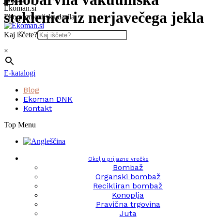
Skip
Ekoman.si
steklenica iz nerjavečega jekla
to
Eko promocijska darila
content
Kaj iščete?
×
E-katalogi
Blog
Ekoman DNK
Kontakt
Top Menu
Okolju prijazne vrečke
Bombaž
Organski bombaž
Recikliran bombaž
Konoplja
Pravična trgovina
Juta