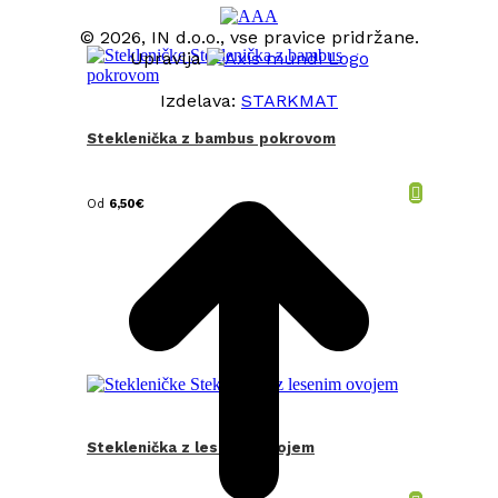
© 2026, IN d.o.o., vse pravice pridržane.
Upravlja
Izdelava:
STARKMAT
Steklenička z bambus pokrovom
t
T
Od
6,50
€
Steklenička z lesenim ovojem