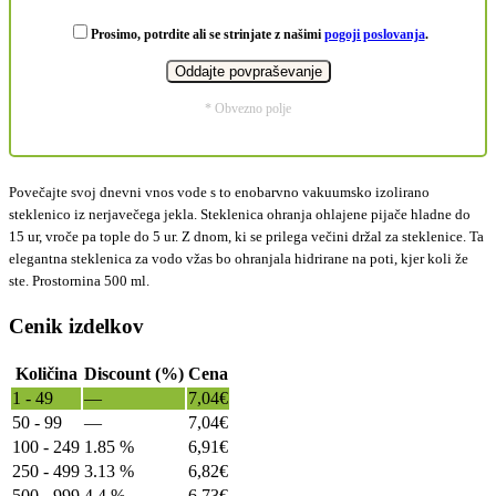
Prosimo, potrdite ali se strinjate z našimi
pogoji poslovanja
.
* Obvezno polje
Povečajte svoj dnevni vnos vode s to enobarvno vakuumsko izolirano
steklenico iz nerjavečega jekla. Steklenica ohranja ohlajene pijače hladne do
15 ur, vroče pa tople do 5 ur. Z dnom, ki se prilega večini držal za steklenice. Ta
elegantna steklenica za vodo vžas bo ohranjala hidrirane na poti, kjer koli že
ste. Prostornina 500 ml.
Cenik izdelkov
Količina
Discount (%)
Cena
1 - 49
—
7,04
€
50 - 99
—
7,04
€
100 - 249
1.85 %
6,91
€
250 - 499
3.13 %
6,82
€
500 - 999
4.4 %
6,73
€