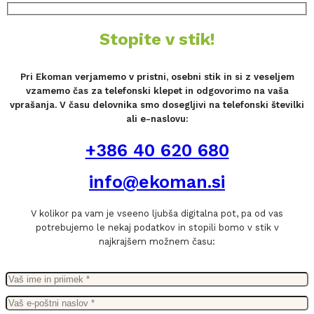
Stopite v stik!
Pri Ekoman verjamemo v pristni, osebni stik in si z veseljem
vzamemo čas za telefonski klepet in odgovorimo na vaša
vprašanja. V času delovnika smo dosegljivi na telefonski številki
ali e-naslovu:
+386 40 620 680
info@ekoman.si
V kolikor pa vam je vseeno ljubša digitalna pot, pa od vas
potrebujemo le nekaj podatkov in stopili bomo v stik v
najkrajšem možnem času: