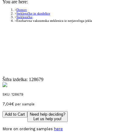
You are here:
Domov
Stekleničke in skodelice
Stekleničke
Enobarvna vakuumska steklenica iz nerjavečega jekla
Šifra izdelka:
128679
SKU:
128679
7,04
€
per sample
Add to Cart
Need help deciding?
Let us help you!
More on ordering samples
here