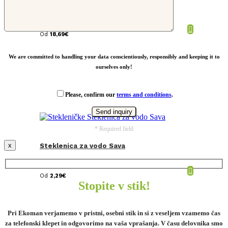
Izolirana jeklena steklenica 600ml
Od
18,69
€
We are committed to handling your data conscientiously, responsibly and keeping it to
ourselves only!
Please, confirm our
terms and conditions
.
* Required field
x
Steklenica za vodo Sava
Od
2,29
€
Stopite v stik!
Pri Ekoman verjamemo v pristni, osebni stik in si z veseljem vzamemo čas
za telefonski klepet in odgovorimo na vaša vprašanja. V času delovnika smo