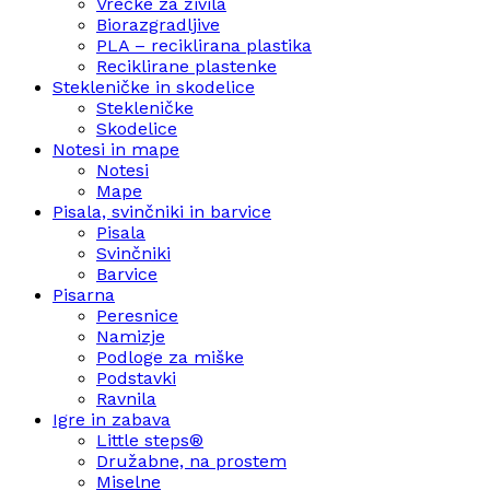
Vrečke za živila
Biorazgradljive
PLA – reciklirana plastika
Reciklirane plastenke
Stekleničke in skodelice
Stekleničke
Skodelice
Notesi in mape
Notesi
Mape
Pisala, svinčniki in barvice
Pisala
Svinčniki
Barvice
Pisarna
Peresnice
Namizje
Podloge za miške
Podstavki
Ravnila
Igre in zabava
Little steps®
Družabne, na prostem
Miselne