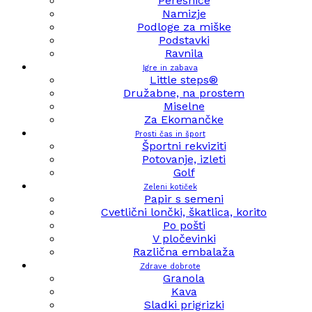
Peresnice
Namizje
Podloge za miške
Podstavki
Ravnila
Igre in zabava
Little steps®
Družabne, na prostem
Miselne
Za Ekomančke
Prosti čas in šport
Športni rekviziti
Potovanje, izleti
Golf
Zeleni kotiček
Papir s semeni
Cvetlični lončki, škatlica, korito
Po pošti
V pločevinki
Različna embalaža
Zdrave dobrote
Granola
Kava
Sladki prigrizki