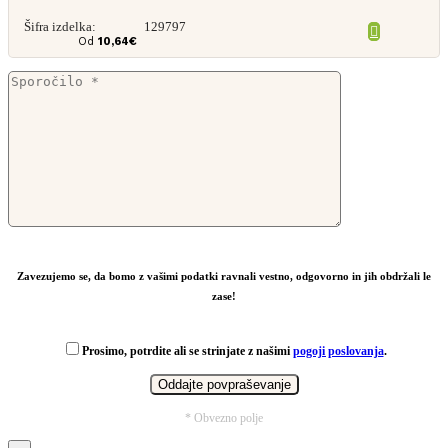
Šifra izdelka:
129797
Od
10,64
€
Zavezujemo se, da bomo z vašimi podatki ravnali vestno, odgovorno in jih obdržali le
zase!
Prosimo, potrdite ali se strinjate z našimi
pogoji poslovanja
.
* Obvezno polje