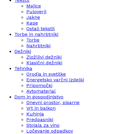
Tekstil
Majice
Puloverji
Jakne
Kape
Ostali tekstil
Torbe in nahrbtniki
Torbe
Nahrbtniki
Dežniki
Zložljivi dežniki
Klasični dežniki
Tehnika
Orodja in svetilke
Energetsko varčni izdelki
Pripomočki
Avtomaterial
Dom in gospodinjstvo
Dnevni prostor, pisarne
Vrt in balkon
Kuhinja
Predpasniki
Stojala za vino
Ločevanje odpadkov