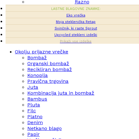
Razno
LASTNE BLAGOVNE ZNAMKE:
Eko vrečka
Moja steklenička Retap
Svinčnik, ki raste Sprout
Upcycled stekleni izdelki
Prikaži vse izdelke
Okolju prijazne vrečke
Bombaž
Organski bombaž
Recikliran bombaž
Konoplja
Pravična trgovina
Juta
Kombinacija juta in bombaž
Bambus
Pluta
Filc
Platno
Denim
Netkano blago
Papir