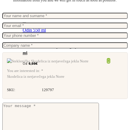
information from you and we will get in touch as soon as possible:
Steklenica iz nerjavečega jekla Odin 550
ml
Od
6,66
€
You are interested in: *
Skodelica iz nerjavečega jekla Norre
SKU:
129797