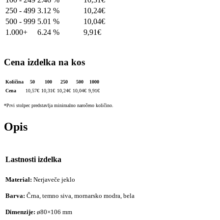
250 - 499
3.12 %
10,24
€
500 - 999
5.01 %
10,04
€
1.000+
6.24 %
9,91
€
Cena izdelka na kos
Količina
50
100
250
500
1000
Cena
10,57
€
10,31
€
10,24
€
10,04
€
9,91
€
*Prvi stolpec predstavlja minimalno naročeno količino.
Opis
Lastnosti izdelka
Material:
Nerjaveče jeklo
Barva:
Črna, temno siva, mornarsko modra, bela
Dimenzije:
ø80×106 mm