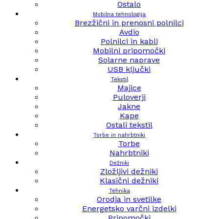
Ostalo
Mobilna tehnologija
Brezžični in prenosni polnilci
Avdio
Polnilci in kabli
Mobilni pripomočki
Solarne naprave
USB ključki
Tekstil
Majice
Puloverji
Jakne
Kape
Ostali tekstil
Torbe in nahrbtniki
Torbe
Nahrbtniki
Dežniki
Zložljivi dežniki
Klasični dežniki
Tehnika
Orodja in svetilke
Energetsko varčni izdelki
Pripomočki