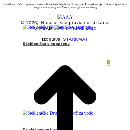
Naložbo – izdelavo spletne strani – sofinancirata Republika Slovenija in Evropska unija iz Evropskega sklada
za regionalni razvoj preko Vavčerja za digitalni marketing.
© 2026, IN d.o.o., vse pravice pridržane.
Upravlja
Izdelava:
STARKMAT
Steklenička v neoprenu
t
T
Drinkitnow vrč za vodo