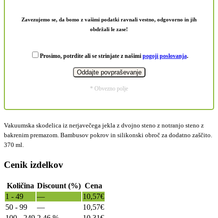
Zavezujemo se, da bomo z vašimi podatki ravnali vestno, odgovorno in jih
obdržali le zase!
Prosimo, potrdite ali se strinjate z našimi
pogoji poslovanja
.
* Obvezno polje
Vakuumska skodelica iz nerjavečega jekla z dvojno steno z notranjo steno z
bakrenim premazom. Bambusov pokrov in silikonski obroč za dodatno zaščito.
370 ml.
Cenik izdelkov
Količina
Discount (%)
Cena
1 - 49
—
10,57
€
50 - 99
—
10,57
€
100 - 249
2.46 %
10,31
€