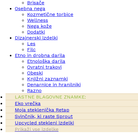
Brisače
Osebna nega
Kozmetične torbice
Wellness
Nega kože
Dodatki
Dizajnerski izdelki
Les
Filc
Etno in drobna darila
Etnološka darila
Ovratni trakovi
Obeski
Knjižni zaznamki
Denarnice in hranilniki
Razno
LASTNE BLAGOVNE ZNAMKE:
Eko vrečka
Moja steklenička Retap
Svinčnik, ki raste Sprout
Upcycled stekleni izdelki
Prikaži vse izdelke