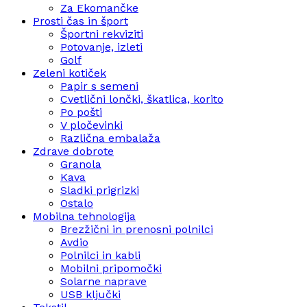
Za Ekomančke
Prosti čas in šport
Športni rekviziti
Potovanje, izleti
Golf
Zeleni kotiček
Papir s semeni
Cvetlični lončki, škatlica, korito
Po pošti
V pločevinki
Različna embalaža
Zdrave dobrote
Granola
Kava
Sladki prigrizki
Ostalo
Mobilna tehnologija
Brezžični in prenosni polnilci
Avdio
Polnilci in kabli
Mobilni pripomočki
Solarne naprave
USB ključki