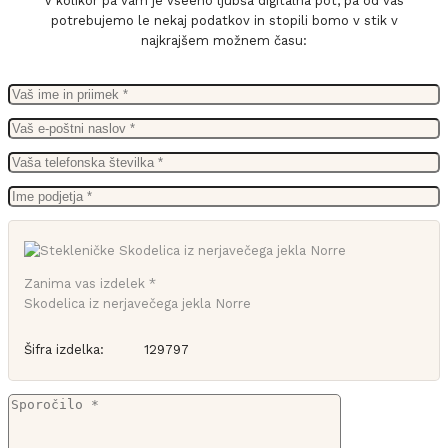
V kolikor pa vam je vseeno ljubša digitalna pot, pa od vas
potrebujemo le nekaj podatkov in stopili bomo v stik v
najkrajšem možnem času:
Zanima vas izdelek *
Skodelica iz nerjavečega jekla Norre
Šifra izdelka:
129797