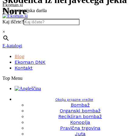
Skip
Ekoman.si
Norre
to
Eko promocijska darila
content
Kaj iščete?
×
E-katalogi
Blog
Ekoman DNK
Kontakt
Top Menu
Okolju prijazne vrečke
Bombaž
Organski bombaž
Recikliran bombaž
Konoplja
Pravična trgovina
Juta