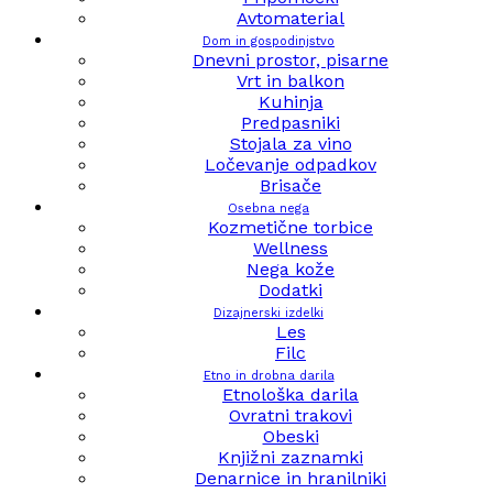
Avtomaterial
Dom in gospodinjstvo
Dnevni prostor, pisarne
Vrt in balkon
Kuhinja
Predpasniki
Stojala za vino
Ločevanje odpadkov
Brisače
Osebna nega
Kozmetične torbice
Wellness
Nega kože
Dodatki
Dizajnerski izdelki
Les
Filc
Etno in drobna darila
Etnološka darila
Ovratni trakovi
Obeski
Knjižni zaznamki
Denarnice in hranilniki