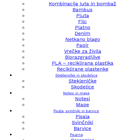
Kombinacija juta in bombaž
Bambus
Pluta
Filc
Platno
Denim
Netkano blago
Papir
Vrečke za živila
Biorazgradljive
PLA – reciklirana plastika
Reciklirane plastenke
Stekleničke in skodelice
Stekleničke
Skodelice
Notesi in mape
Notesi
Mape
Pisala, svinčniki in barvice
Pisala
Svinčniki
Barvice
Pisarna