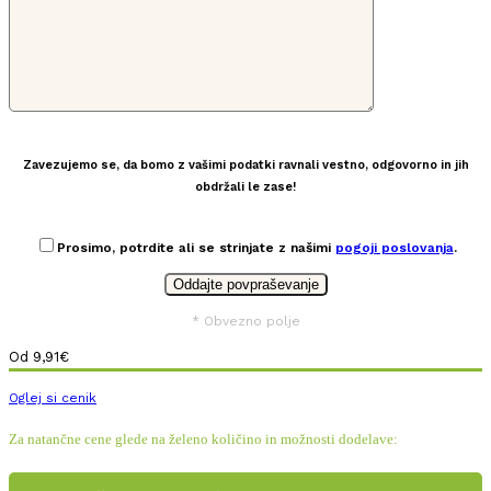
Zavezujemo se, da bomo z vašimi podatki ravnali vestno, odgovorno in jih
obdržali le zase!
Prosimo, potrdite ali se strinjate z našimi
pogoji poslovanja
.
* Obvezno polje
Od
9,91
€
Oglej si cenik
Za natančne cene glede na želeno količino in možnosti dodelave: