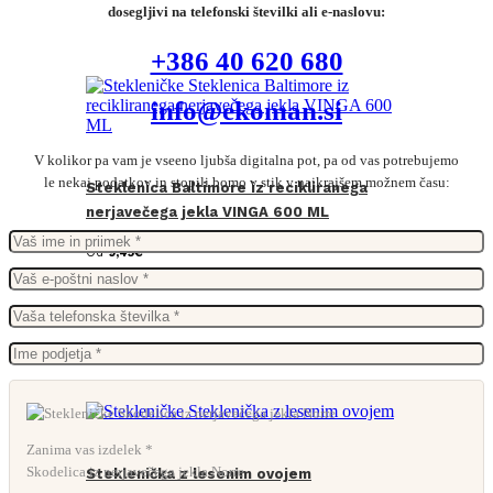
dosegljivi na telefonski številki ali e-naslovu:
+386 40 620 680
info@ekoman.si
V kolikor pa vam je vseeno ljubša digitalna pot, pa od vas potrebujemo
le nekaj podatkov in stopili bomo v stik v najkrajšem možnem času:
Steklenica Baltimore iz recikliranega
nerjavečega jekla VINGA 600 ML
Od
9,45
€
Zanima vas izdelek *
Skodelica iz nerjavečega jekla Norre
Steklenička z lesenim ovojem