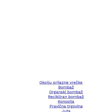
Okolju prijazne vrečke
Bombaž
Organski bombaž
Recikliran bombaž
Konoplja
Pravična trgovina
Juta