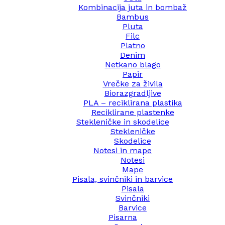
Kombinacija juta in bombaž
Bambus
Pluta
Filc
Platno
Denim
Netkano blago
Papir
Vrečke za živila
Biorazgradljive
PLA – reciklirana plastika
Reciklirane plastenke
Stekleničke in skodelice
Stekleničke
Skodelice
Notesi in mape
Notesi
Mape
Pisala, svinčniki in barvice
Pisala
Svinčniki
Barvice
Pisarna