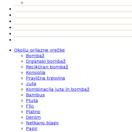
Okolju prijazne vrečke
Bombaž
Organski bombaž
Recikliran bombaž
Konoplja
Pravična trgovina
Juta
Kombinacija juta in bombaž
Bambus
Pluta
Filc
Platno
Denim
Netkano blago
Papir