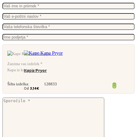
Zanima vas izdelek *
Kapa iz konoplje
Kapa Pryor
Šifra izdelka:
128833
Od
3,14
€