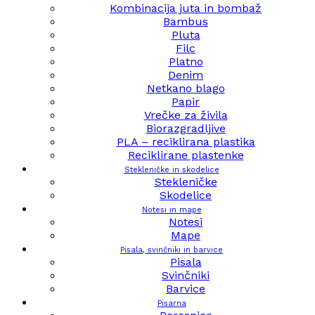
Kombinacija juta in bombaž
Bambus
Pluta
Filc
Platno
Denim
Netkano blago
Papir
Vrečke za živila
Biorazgradljive
PLA – reciklirana plastika
Reciklirane plastenke
Stekleničke in skodelice
Stekleničke
Skodelice
Notesi in mape
Notesi
Mape
Pisala, svinčniki in barvice
Pisala
Svinčniki
Barvice
Pisarna