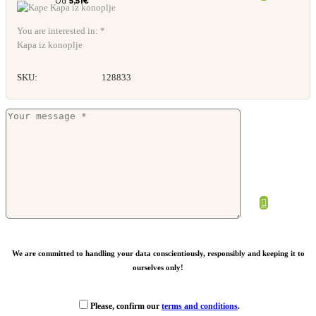
Od
5,51
€
You are interested in: *
Kapa iz konoplje
SKU:
128833
Kapa Beau
Od
4,35
€
We are committed to handling your data conscientiously, responsibly and keeping it to
ourselves only!
Please, confirm our
terms and conditions
.