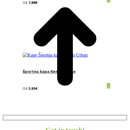
Od
7,88
€
Športna kapa Kento Urban
Od
3,93
€