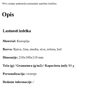
*Prvi stolpec predstavlja minimalno naročeno količino.
Opis
Lastnosti izdelka
Material:
Konoplja
Barva:
Rjava, črna, modra, siva, zelena, bež
Dimenzije:
210x160x110 mm
Teža (g) / Gramatura (g/m2) / Kapaciteta (ml):
90 g
Personalizacija:
vezenje
Dodatne informacije:
/