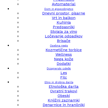
Avtomaterial
Dom in gospodinjstvo
Dnevni prostor, pisarne
Vrt in balkon
Kuhinja
Predpasniki
Stojala za vino
Ločevanje odpadkov
Brisače
Osebna nega
Kozmetične torbice
Wellness
Nega kože
Dodatki
Dizajnerski izdelki
Les
Filc
Etno in drobna darila
Etnološka darila
Ovratni trakovi
Obeski
Knjižni zaznamki
Denarnice in hranilniki