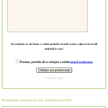
Zavezujemo se, da bomo z vašimi podatki ravnali vestno, odgovorno in jih
obdržali le zase!
Prosimo, potrdite ali se strinjate z našimi
pogoji poslovanja
.
* Obvezno polje
Potrebujete manj kot je min. količina naročila?