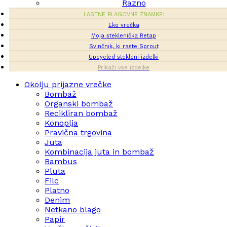
Razno
LASTNE BLAGOVNE ZNAMKE:
Eko vrečka
Moja steklenička Retap
Svinčnik, ki raste Sprout
Upcycled stekleni izdelki
Prikaži vse izdelke
Okolju prijazne vrečke
Bombaž
Organski bombaž
Recikliran bombaž
Konoplja
Pravična trgovina
Juta
Kombinacija juta in bombaž
Bambus
Pluta
Filc
Platno
Denim
Netkano blago
Papir