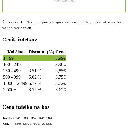
* Obvezno polje
Šilt kapa iz 100% konopljinega blaga z možnostjo prilagoditve velikosti. Na
voljo v več barvah.
Cenik izdelkov
Količina
Discount (%)
Cena
1 - 99
—
3,99
€
100 - 249
—
3,99
€
250 - 499
3.51 %
3,85
€
500 - 999
6.02 %
3,75
€
1.000 - 2.499
6.77 %
3,72
€
2.500+
8.52 %
3,65
€
Cena izdelka na kos
Količina
100
250
500
1000
2500
Cena
3,99
€
3,85
€
3,75
€
3,72
€
3,65
€