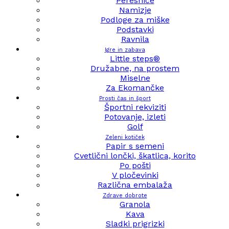
Peresnice
Namizje
Podloge za miške
Podstavki
Ravnila
Igre in zabava
Little steps®
Družabne, na prostem
Miselne
Za Ekomančke
Prosti čas in šport
Športni rekviziti
Potovanje, izleti
Golf
Zeleni kotiček
Papir s semeni
Cvetlični lončki, škatlica, korito
Po pošti
V pločevinki
Različna embalaža
Zdrave dobrote
Granola
Kava
Sladki prigrizki