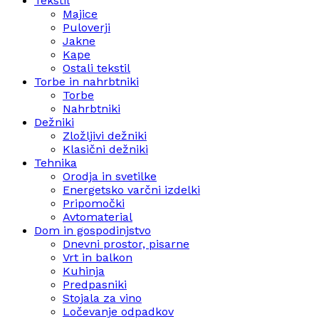
Tekstil
Majice
Puloverji
Jakne
Kape
Ostali tekstil
Torbe in nahrbtniki
Torbe
Nahrbtniki
Dežniki
Zložljivi dežniki
Klasični dežniki
Tehnika
Orodja in svetilke
Energetsko varčni izdelki
Pripomočki
Avtomaterial
Dom in gospodinjstvo
Dnevni prostor, pisarne
Vrt in balkon
Kuhinja
Predpasniki
Stojala za vino
Ločevanje odpadkov