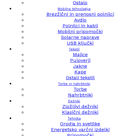
Ostalo
Mobilna tehnologija
Brezžični in prenosni polnilci
Avdio
Polnilci in kabli
Mobilni pripomočki
Solarne naprave
USB ključki
Tekstil
Majice
Puloverji
Jakne
Kape
Ostali tekstil
Torbe in nahrbtniki
Torbe
Nahrbtniki
Dežniki
Zložljivi dežniki
Klasični dežniki
Tehnika
Orodja in svetilke
Energetsko varčni izdelki
Pripomočki