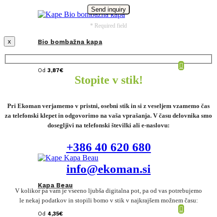
* Required field
x
Bio bombažna kapa
Od
3,87
€
Stopite v stik!
Pri Ekoman verjamemo v pristni, osebni stik in si z veseljem vzamemo čas
za telefonski klepet in odgovorimo na vaša vprašanja. V času delovnika smo
dosegljivi na telefonski številki ali e-naslovu:
+386 40 620 680
info@ekoman.si
Kapa Beau
V kolikor pa vam je vseeno ljubša digitalna pot, pa od vas potrebujemo
le nekaj podatkov in stopili bomo v stik v najkrajšem možnem času:
Od
4,35
€