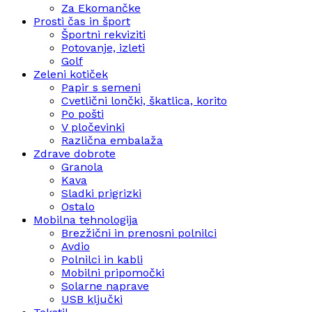
Za Ekomančke
Prosti čas in šport
Športni rekviziti
Potovanje, izleti
Golf
Zeleni kotiček
Papir s semeni
Cvetlični lončki, škatlica, korito
Po pošti
V pločevinki
Različna embalaža
Zdrave dobrote
Granola
Kava
Sladki prigrizki
Ostalo
Mobilna tehnologija
Brezžični in prenosni polnilci
Avdio
Polnilci in kabli
Mobilni pripomočki
Solarne naprave
USB ključki