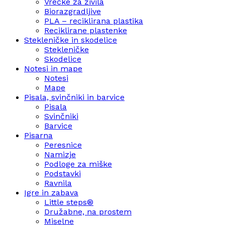
Vrečke za živila
Biorazgradljive
PLA – reciklirana plastika
Reciklirane plastenke
Stekleničke in skodelice
Stekleničke
Skodelice
Notesi in mape
Notesi
Mape
Pisala, svinčniki in barvice
Pisala
Svinčniki
Barvice
Pisarna
Peresnice
Namizje
Podloge za miške
Podstavki
Ravnila
Igre in zabava
Little steps®
Družabne, na prostem
Miselne