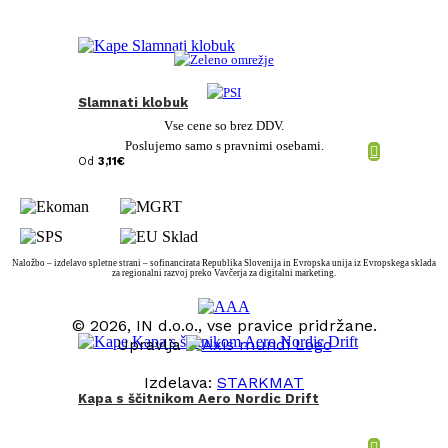
Slamnati klobuk
Vse cene so brez DDV.
Poslujemo samo s pravnimi osebami.
Od
3,11
€
Naložbo – izdelavo spletne strani – sofinancirata Republika Slovenija in Evropska unija iz Evropskega sklada
za regionalni razvoj preko Vavčerja za digitalni marketing.
© 2026, IN d.o.o., vse pravice pridržane.
Upravlja
Izdelava:
STARKMAT
Kapa s ščitnikom Aero Nordic Drift
t
T