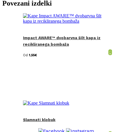
Povezani izdelki
Impact AWARE™ dvobarvna šilt kapa iz
recikliranega bombaža
Od
1,55
€
Slamnati klobuk