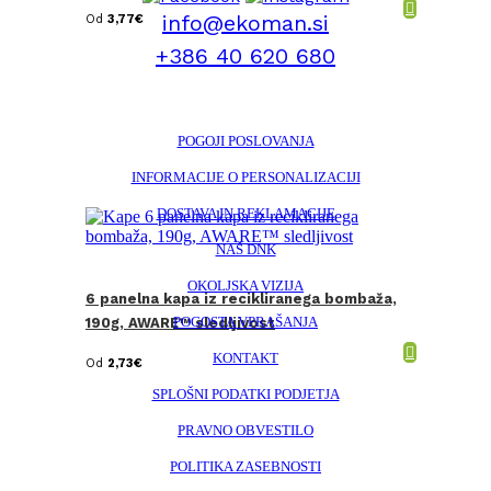
info@ekoman.si
Od
3,77
€
+386 40 620 680
POGOJI POSLOVANJA
INFORMACIJE O PERSONALIZACIJI
DOSTAVA IN REKLAMACIJE
NAŠ DNK
OKOLJSKA VIZIJA
6 panelna kapa iz recikliranega bombaža,
POGOSTA VPRAŠANJA
190g, AWARE™ sledljivost
KONTAKT
Od
2,73
€
SPLOŠNI PODATKI PODJETJA
PRAVNO OBVESTILO
POLITIKA ZASEBNOSTI