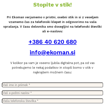
Stopite v stik!
Pri Ekoman verjamemo v pristni, osebni stik in si z veseljem
vzamemo čas za telefonski klepet in odgovorimo na vaša
vprašanja. V času delovnika smo dosegljivi na telefonski številki
ali e-naslovu:
+386 40 620 680
info@ekoman.si
V kolikor pa vam je vseeno ljubša digitalna pot, pa od vas
potrebujemo le nekaj podatkov in stopili bomo v stik v
najkrajšem možnem času: