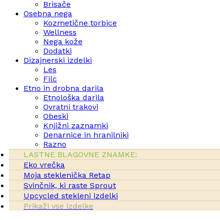
Brisače
Osebna nega
Kozmetične torbice
Wellness
Nega kože
Dodatki
Dizajnerski izdelki
Les
Filc
Etno in drobna darila
Etnološka darila
Ovratni trakovi
Obeski
Knjižni zaznamki
Denarnice in hranilniki
Razno
LASTNE BLAGOVNE ZNAMKE:
Eko vrečka
Moja steklenička Retap
Svinčnik, ki raste Sprout
Upcycled stekleni izdelki
Prikaži vse izdelke