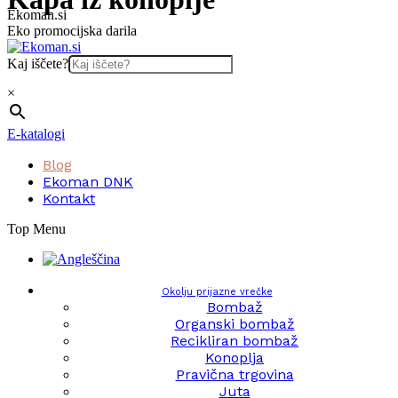
Skip
Ekoman.si
to
Eko promocijska darila
content
Kaj iščete?
×
E-katalogi
Blog
Ekoman DNK
Kontakt
Top Menu
Okolju prijazne vrečke
Bombaž
Organski bombaž
Recikliran bombaž
Konoplja
Pravična trgovina
Juta