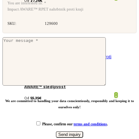
Od
27,26
€
You are interested in: *
Impact AWARE™ RPET nahrbtnik proti kraji
SKU:
129600
Bobby Hero S, nahrbtnik proti kraji,
AWARE™ sledljivost
Od
55,35
€
We are committed to handling your data conscientiously, responsibly and keeping it to
ourselves only!
Please, confirm our
terms and conditions
.