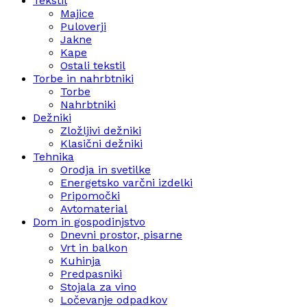
Tekstil
Majice
Puloverji
Jakne
Kape
Ostali tekstil
Torbe in nahrbtniki
Torbe
Nahrbtniki
Dežniki
Zložljivi dežniki
Klasični dežniki
Tehnika
Orodja in svetilke
Energetsko varčni izdelki
Pripomočki
Avtomaterial
Dom in gospodinjstvo
Dnevni prostor, pisarne
Vrt in balkon
Kuhinja
Predpasniki
Stojala za vino
Ločevanje odpadkov