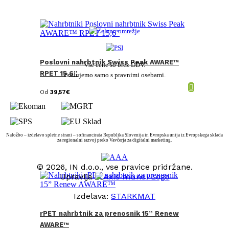
Poslovni nahrbtnik Swiss Peak AWARE™
Vse cene so brez DDV.
RPET 15,6”
Poslujemo samo s pravnimi osebami.
Od
39,57
€
Naložbo – izdelavo spletne strani – sofinancirata Republika Slovenija in Evropska unija iz Evropskega sklada
za regionalni razvoj preko Vavčerja za digitalni marketing.
© 2026, IN d.o.o., vse pravice pridržane.
Upravlja
Izdelava:
STARKMAT
rPET nahrbtnik za prenosnik 15” Renew
t
T
AWARE™