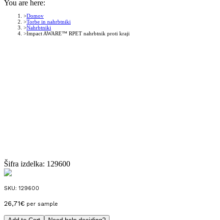
You are here:
Domov
Torbe in nahrbtniki
Nahrbtniki
Impact AWARE™ RPET nahrbtnik proti kraji
Šifra izdelka:
129600
SKU:
129600
26,71
€
per sample