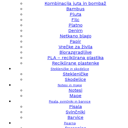
Kombinacija juta in bombaž
Bambus
Pluta
Filc
Platno
Denim
Netkano blago
Papir
Vrečke za živila
Biorazgradljive
PLA – reciklirana plastika
Reciklirane plastenke
Stekleničke in skodelice
Stekleničke
Skodelice
Notesi in mape
Notesi
Mape
Pisala, svinčniki in barvice
Pisala
Svinčniki
Barvice
Pisarna