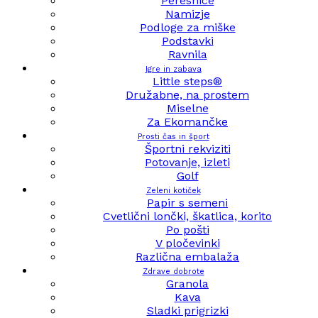
Peresnice
Namizje
Podloge za miške
Podstavki
Ravnila
Igre in zabava
Little steps®
Družabne, na prostem
Miselne
Za Ekomančke
Prosti čas in šport
Športni rekviziti
Potovanje, izleti
Golf
Zeleni kotiček
Papir s semeni
Cvetlični lončki, škatlica, korito
Po pošti
V pločevinki
Različna embalaža
Zdrave dobrote
Granola
Kava
Sladki prigrizki