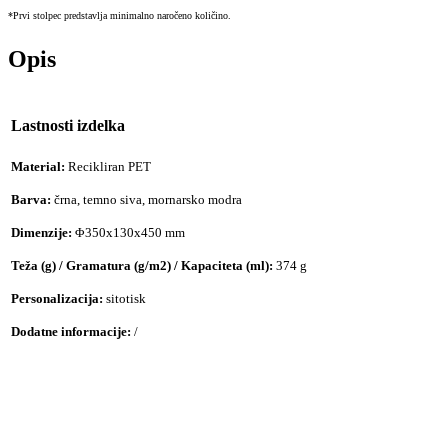
*Prvi stolpec predstavlja minimalno naročeno količino.
Opis
Lastnosti izdelka
Material:
Recikliran PET
Barva:
črna, temno siva, mornarsko modra
Dimenzije:
Φ350x130x450 mm
Teža (g) / Gramatura (g/m2) / Kapaciteta (ml):
374 g
Personalizacija:
sitotisk
Dodatne informacije:
/