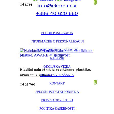
info@ekoman.si
Od
1,76
€
+386 40 620 680
POGOJI POSLOVANJA
INFORMACIJE O PERSONALIZACIJI
DOSTAVA IN REKLAMACIJE
NAŠ DNK
OKOLJSKA VIZIJA
Hladilni nahrbtnik iz reciklirane plastike,
POGOSTA VPRAŠANJA
AWARE™ sledljivost
KONTAKT
Od
23,70
€
SPLOŠNI PODATKI PODJETJA
PRAVNO OBVESTILO
POLITIKA ZASEBNOSTI