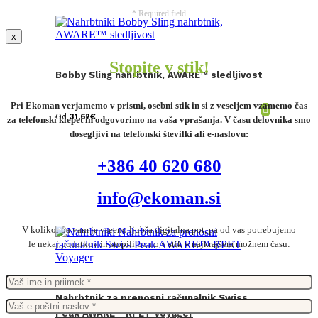
* Required field
x
Stopite v stik!
Bobby Sling nahrbtnik, AWARE™ sledljivost
Pri Ekoman verjamemo v pristni, osebni stik in si z veseljem vzamemo čas
Od
31,62
€
za telefonski klepet in odgovorimo na vaša vprašanja. V času delovnika smo
dosegljivi na telefonski številki ali e-naslovu:
+386 40 620 680
info@ekoman.si
V kolikor pa vam je vseeno ljubša digitalna pot, pa od vas potrebujemo
le nekaj podatkov in stopili bomo v stik v najkrajšem možnem času:
Nahrbtnik za prenosni računalnik Swiss
Peak AWARE™ RPET Voyager