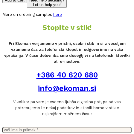
Add to Cart
Need help deciding?
Let us help you!
More on ordering samples
here
Stopite v stik!
Pri Ekoman verjamemo v pristni, osebni stik in si z veseljem
vzamemo čas za telefonski klepet in odgovorimo na vaša
vprašanja. V času delovnika smo dosegljivi na telefonski številki
ali e-naslovu:
+386 40 620 680
info@ekoman.si
V kolikor pa vam je vseeno ljubša digitalna pot, pa od vas
potrebujemo le nekaj podatkov in stopili bomo v stik v
najkrajšem možnem času: