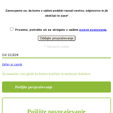
Zavezujemo se, da bomo z vašimi podatki ravnali vestno, odgovorno in jih
obdržali le zase!
Prosimo, potrdite ali se strinjate z našimi
pogoji poslovanja
.
* Obvezno polje
Od
22,92
€
Oglej si cenik
Za natančne cene glede na želeno količino in možnosti dodelave:
Pošljite povpraševanje
Pošljite povpraševanje