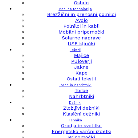
Ostalo
Mobilna tehnologija
Brezžični in prenosni polnilci
Avdio
Polnilci in kabli
Mobilni pripomočki
Solarne naprave
USB ključki
Tekstil
Majice
Puloverji
Jakne
Kape
Ostali tekstil
Torbe in nahrbtniki
Torbe
Nahrbtniki
Dežniki
Zložljivi dežniki
Klasični dežniki
Tehnika
Orodja in svetilke
Energetsko varčni izdelki
Pripomočki