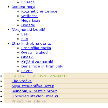
Brisače
Osebna nega
Kozmetične torbice
Wellness
Nega kože
Dodatki
Dizajnerski izdelki
Les
Filc
Etno in drobna darila
Etnološka darila
Ovratni trakovi
Obeski
Knjižni zaznamki
Denarnice in hranilniki
Razno
LASTNE BLAGOVNE ZNAMKE:
Eko vrečka
Moja steklenička Retap
Svinčnik, ki raste Sprout
Upcycled stekleni izdelki
Prikaži vse izdelke