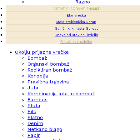
Razno
LASTNE BLAGOVNE ZNAMKE:
Eko vrečka
Moja steklenička Retap
Svinčnik, ki raste Sprout
Upcycled stekleni izdelki
Prikaži vse izdelke
Okolju prijazne vrečke
Bombaž
Organski bombaž
Recikliran bombaž
Konoplja
Pravična trgovina
Juta
Kombinacija juta in bombaž
Bambus
Pluta
Filc
Platno
Denim
Netkano blago
Papir