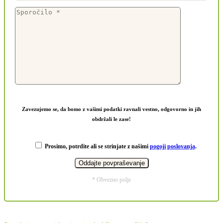
Zavezujemo se, da bomo z vašimi podatki ravnali vestno, odgovorno in jih
obdržali le zase!
Prosimo, potrdite ali se strinjate z našimi
pogoji poslovanja
.
* Obvezno polje