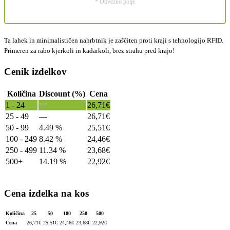
* Obvezno polje
Ta lahek in minimalističen nahrbtnik je zaščiten proti kraji s tehnologijo RFID.
Primeren za rabo kjerkoli in kadarkoli, brez strahu pred krajo!
Cenik izdelkov
Količina
Discount (%)
Cena
1 - 24
—
26,71
€
25 - 49
—
26,71
€
50 - 99
4.49 %
25,51
€
100 - 249
8.42 %
24,46
€
250 - 499
11.34 %
23,68
€
500+
14.19 %
22,92
€
Cena izdelka na kos
Količina
25
50
100
250
500
Cena
26,71
€
25,51
€
24,46
€
23,68
€
22,92
€