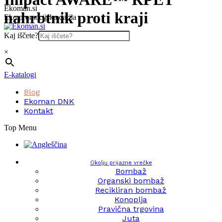
Skip
Ekoman.si
nahrbtnik proti kraji
to
Eko promocijska darila
content
Kaj iščete?
×
E-katalogi
Blog
Ekoman DNK
Kontakt
Top Menu
Okolju prijazne vrečke
Bombaž
Organski bombaž
Recikliran bombaž
Konoplja
Pravična trgovina
Juta