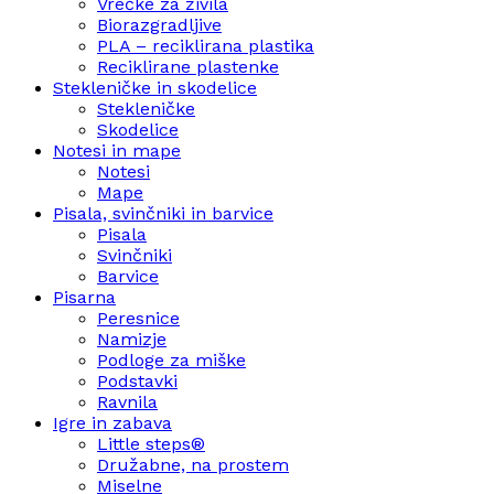
Vrečke za živila
Biorazgradljive
PLA – reciklirana plastika
Reciklirane plastenke
Stekleničke in skodelice
Stekleničke
Skodelice
Notesi in mape
Notesi
Mape
Pisala, svinčniki in barvice
Pisala
Svinčniki
Barvice
Pisarna
Peresnice
Namizje
Podloge za miške
Podstavki
Ravnila
Igre in zabava
Little steps®
Družabne, na prostem
Miselne