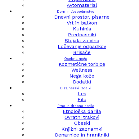
Avtomaterial
Dom in gospodinjstvo
Dnevni prostor, pisarne
Vrt in balkon
Kuhinja
Predpasniki
Stojala za vino
Ločevanje odpadkov
Brisače
Osebna nega
Kozmetične torbice
Wellness
Nega kože
Dodatki
Dizajnerski izdelki
Les
Filc
Etno in drobna darila
Etnološka darila
Ovratni trakovi
Obeski
Knjižni zaznamki
Denarnice in hranilniki