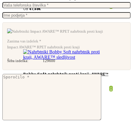
Od
47,48
€
Zanima vas izdelek *
Impact AWARE™ RPET nahrbtnik proti kraji
Šifra izdelka:
129600
Bobby Soft nahrbtnik proti kraji, AWARE™
sledljivost
Od
39,53
€