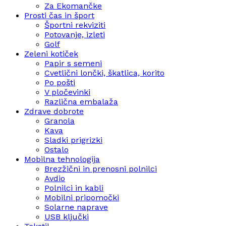
Za Ekomančke
Prosti čas in šport
Športni rekviziti
Potovanje, izleti
Golf
Zeleni kotiček
Papir s semeni
Cvetlični lončki, škatlica, korito
Po pošti
V pločevinki
Različna embalaža
Zdrave dobrote
Granola
Kava
Sladki prigrizki
Ostalo
Mobilna tehnologija
Brezžični in prenosni polnilci
Avdio
Polnilci in kabli
Mobilni pripomočki
Solarne naprave
USB ključki