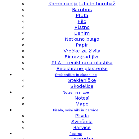
Kombinacija juta in bombaž
Bambus
Pluta
Filc
Platno
Denim
Netkano blago
Papir
Vrečke za živila
Biorazgradljive
PLA – reciklirana plastika
Reciklirane plastenke
Stekleničke in skodelice
Stekleničke
Skodelice
Notesi in mape
Notesi
Mape
Pisala, svinčniki in barvice
Pisala
Svinčniki
Barvice
Pisarna