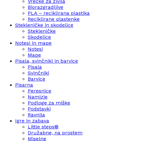
Vrečke za živila
Biorazgradljive
PLA – reciklirana plastika
Reciklirane plastenke
Stekleničke in skodelice
Stekleničke
Skodelice
Notesi in mape
Notesi
Mape
Pisala, svinčniki in barvice
Pisala
Svinčniki
Barvice
Pisarna
Peresnice
Namizje
Podloge za miške
Podstavki
Ravnila
Igre in zabava
Little steps®
Družabne, na prostem
Miselne