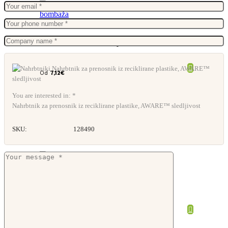
Nahrbtnik Marbella iz jute in bombaža
Od
7,12
€
You are interested in: *
Nahrbtnik za prenosnik iz reciklirane plastike, AWARE™ sledljivost
SKU:
128490
Vrečka na zatezne vrvice
Od
1,68
€