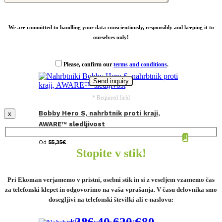
We are committed to handling your data conscientiously, responsibly and keeping it to
ourselves only!
Please, confirm our
terms and conditions
.
* Required field
Bobby Hero S, nahrbtnik proti kraji,
x
AWARE™ sledljivost
Od
55,35
€
Stopite v stik!
Pri Ekoman verjamemo v pristni, osebni stik in si z veseljem vzamemo čas
za telefonski klepet in odgovorimo na vaša vprašanja. V času delovnika smo
dosegljivi na telefonski številki ali e-naslovu:
+386 40 620 680