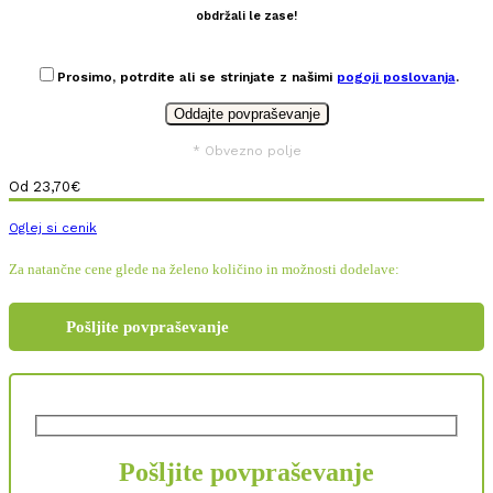
obdržali le zase!
Prosimo, potrdite ali se strinjate z našimi
pogoji poslovanja
.
* Obvezno polje
Od
23,70
€
Oglej si cenik
Za natančne cene glede na želeno količino in možnosti dodelave:
Pošljite povpraševanje
Pošljite povpraševanje