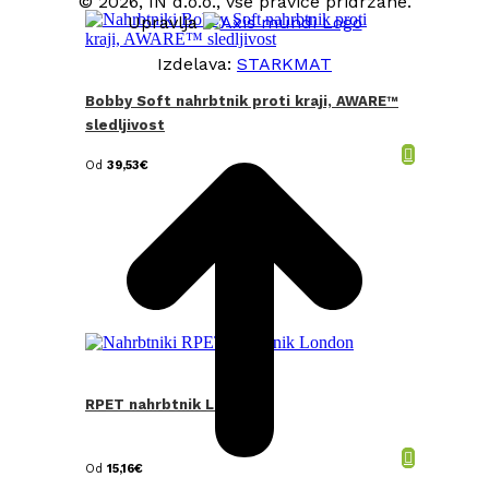
© 2026, IN d.o.o., vse pravice pridržane.
Upravlja
Izdelava:
STARKMAT
Bobby Soft nahrbtnik proti kraji, AWARE™
t
T
sledljivost
Od
39,53
€
RPET nahrbtnik London
Od
15,16
€