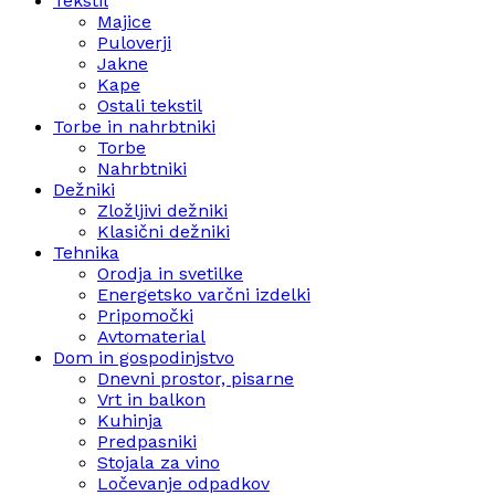
Tekstil
Majice
Puloverji
Jakne
Kape
Ostali tekstil
Torbe in nahrbtniki
Torbe
Nahrbtniki
Dežniki
Zložljivi dežniki
Klasični dežniki
Tehnika
Orodja in svetilke
Energetsko varčni izdelki
Pripomočki
Avtomaterial
Dom in gospodinjstvo
Dnevni prostor, pisarne
Vrt in balkon
Kuhinja
Predpasniki
Stojala za vino
Ločevanje odpadkov