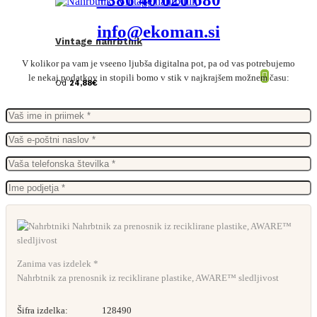
info@ekoman.si
Vintage nahrbtnik
V kolikor pa vam je vseeno ljubša digitalna pot, pa od vas potrebujemo
le nekaj podatkov in stopili bomo v stik v najkrajšem možnem času:
Od
24,88
€
Zanima vas izdelek *
Nahrbtnik za prenosnik iz reciklirane plastike, AWARE™ sledljivost
Šifra izdelka:
128490