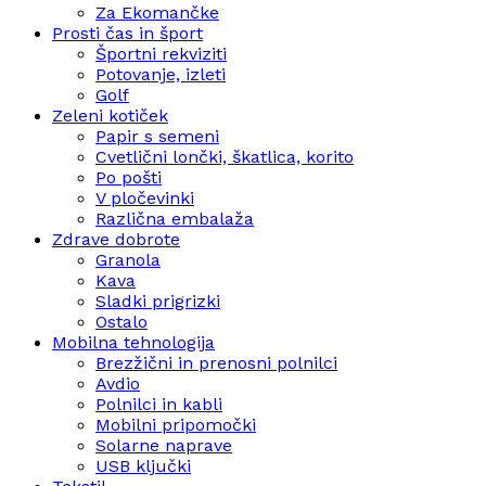
Za Ekomančke
Prosti čas in šport
Športni rekviziti
Potovanje, izleti
Golf
Zeleni kotiček
Papir s semeni
Cvetlični lončki, škatlica, korito
Po pošti
V pločevinki
Različna embalaža
Zdrave dobrote
Granola
Kava
Sladki prigrizki
Ostalo
Mobilna tehnologija
Brezžični in prenosni polnilci
Avdio
Polnilci in kabli
Mobilni pripomočki
Solarne naprave
USB ključki