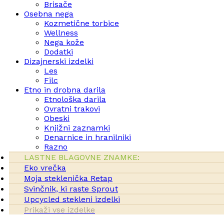
Brisače
Osebna nega
Kozmetične torbice
Wellness
Nega kože
Dodatki
Dizajnerski izdelki
Les
Filc
Etno in drobna darila
Etnološka darila
Ovratni trakovi
Obeski
Knjižni zaznamki
Denarnice in hranilniki
Razno
LASTNE BLAGOVNE ZNAMKE:
Eko vrečka
Moja steklenička Retap
Svinčnik, ki raste Sprout
Upcycled stekleni izdelki
Prikaži vse izdelke