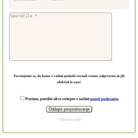
Zavezujemo se, da bomo z vašimi podatki ravnali vestno, odgovorno in jih
obdržali le zase!
Prosimo, potrdite ali se strinjate z našimi
pogoji poslovanja
.
* Obvezno polje