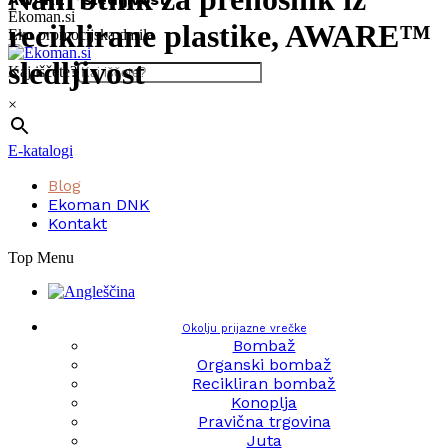
Skip
Ekoman.si
reciklirane plastike, AWARE™
to
Eko promocijska darila
content
sledljivost
Kaj iščete?
×
E-katalogi
Blog
Ekoman DNK
Kontakt
Top Menu
Okolju prijazne vrečke
Bombaž
Organski bombaž
Recikliran bombaž
Konoplja
Pravična trgovina
Juta