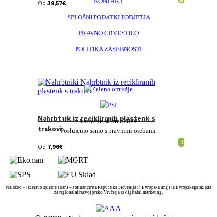
KONTAKT
Od
39,57
€
SPLOŠNI PODATKI PODJETJA
PRAVNO OBVESTILO
POLITIKA ZASEBNOSTI
Nahrbtnik iz recikliranih plastenk s
Vse cene so brez DDV.
trakovi
Poslujemo samo s pravnimi osebami.
Od
7,96
€
Naložbo – izdelavo spletne strani – sofinancirata Republika Slovenija in Evropska unija iz Evropskega sklada
za regionalni razvoj preko Vavčerja za digitalni marketing.