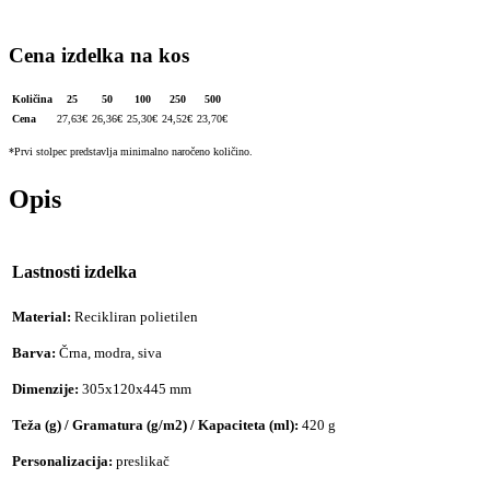
Cena izdelka na kos
Količina
25
50
100
250
500
Cena
27,63
€
26,36
€
25,30
€
24,52
€
23,70
€
*Prvi stolpec predstavlja minimalno naročeno količino.
Opis
Lastnosti izdelka
Material:
Recikliran polietilen
Barva:
Črna, modra, siva
Dimenzije:
305x120x445 mm
Teža (g) / Gramatura (g/m2) / Kapaciteta (ml):
420 g
Personalizacija:
preslikač