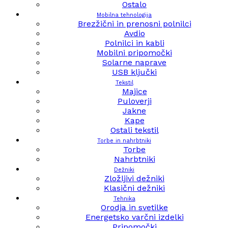
Ostalo
Mobilna tehnologija
Brezžični in prenosni polnilci
Avdio
Polnilci in kabli
Mobilni pripomočki
Solarne naprave
USB ključki
Tekstil
Majice
Puloverji
Jakne
Kape
Ostali tekstil
Torbe in nahrbtniki
Torbe
Nahrbtniki
Dežniki
Zložljivi dežniki
Klasični dežniki
Tehnika
Orodja in svetilke
Energetsko varčni izdelki
Pripomočki