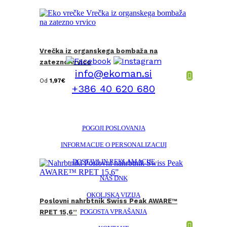
Vrečka iz organskega bombaža na
zatezno vrvico
info@ekoman.si
Od
1,97
€
+386 40 620 680
POGOJI POSLOVANJA
INFORMACIJE O PERSONALIZACIJI
DOSTAVA IN REKLAMACIJE
NAŠ DNK
OKOLJSKA VIZIJA
Poslovni nahrbtnik Swiss Peak AWARE™
POGOSTA VPRAŠANJA
RPET 15,6”