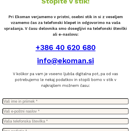
Stopite v stik!
Pri Ekoman verjamemo v pristni, osebni stik in si z veseljem
vzamemo čas za telefonski klepet in odgovorimo na vaša
vprašanja. V času delovnika smo dosegljivi na telefonski številki
ali e-naslovu:
+386 40 620 680
info@ekoman.si
V kolikor pa vam je vseeno ljubša digitalna pot, pa od vas
potrebujemo le nekaj podatkov in stopili bomo v stik v
najkrajšem možnem času: