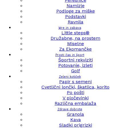
Peresnice
Namizje
Podloge za miške
Podstavki
Ravnila
Igre in zabava
Little steps®
Družabne, na prostem
Miselne
Za Ekomančke
Prosti čas in šport
Športni rekviziti
Potovanje, izleti
Golf
Zeleni kotiček
Papir s semeni
Cvetlični lončki, škatlica, korito
Po pošti
V pločevinki
Različna embalaža
Zdrave dobrote
Granola
Kava
Sladki prigrizki