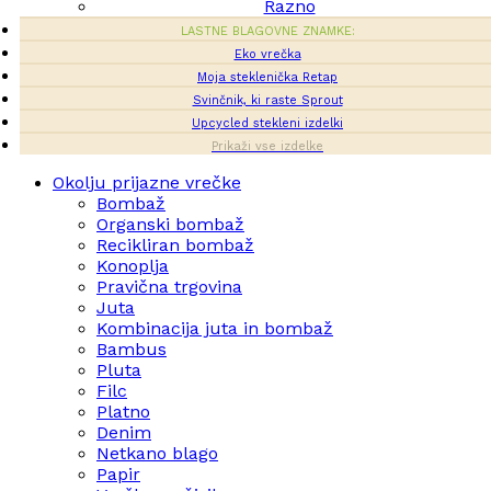
Razno
LASTNE BLAGOVNE ZNAMKE:
Eko vrečka
Moja steklenička Retap
Svinčnik, ki raste Sprout
Upcycled stekleni izdelki
Prikaži vse izdelke
Okolju prijazne vrečke
Bombaž
Organski bombaž
Recikliran bombaž
Konoplja
Pravična trgovina
Juta
Kombinacija juta in bombaž
Bambus
Pluta
Filc
Platno
Denim
Netkano blago
Papir