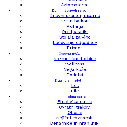
Avtomaterial
Dom in gospodinjstvo
Dnevni prostor, pisarne
Vrt in balkon
Kuhinja
Predpasniki
Stojala za vino
Ločevanje odpadkov
Brisače
Osebna nega
Kozmetične torbice
Wellness
Nega kože
Dodatki
Dizajnerski izdelki
Les
Filc
Etno in drobna darila
Etnološka darila
Ovratni trakovi
Obeski
Knjižni zaznamki
Denarnice in hranilniki