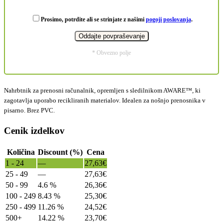
Prosimo, potrdite ali se strinjate z našimi
pogoji poslovanja
.
* Obvezno polje
Nahrbtnik za prenosni računalnik, opremljen s sledilnikom AWARE™, ki
zagotavlja uporabo recikliranih materialov. Idealen za nošnjo prenosnika v
pisarno. Brez PVC.
Cenik izdelkov
Količina
Discount (%)
Cena
1 - 24
—
27,63
€
25 - 49
—
27,63
€
50 - 99
4.6 %
26,36
€
100 - 249
8.43 %
25,30
€
250 - 499
11.26 %
24,52
€
500+
14.22 %
23,70
€