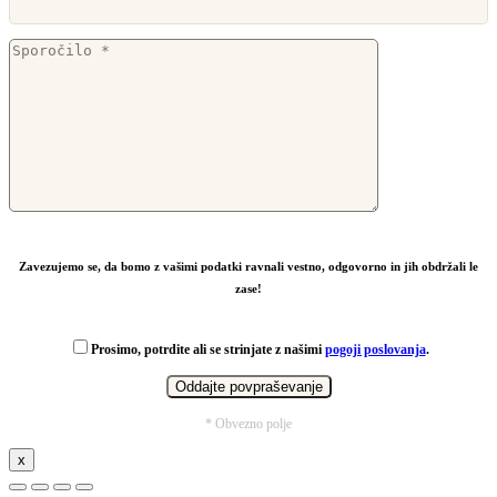
Zavezujemo se, da bomo z vašimi podatki ravnali vestno, odgovorno in jih obdržali le
zase!
Prosimo, potrdite ali se strinjate z našimi
pogoji poslovanja
.
* Obvezno polje
x