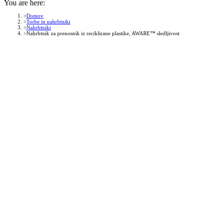
You are here:
Domov
Torbe in nahrbtniki
Nahrbtniki
Nahrbtnik za prenosnik iz reciklirane plastike, AWARE™ sledljivost