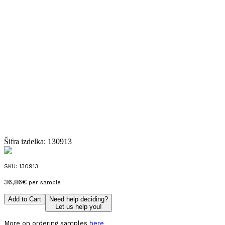
Šifra izdelka:
130913
SKU:
130913
36,86
€
per sample
Add to Cart
Need help deciding?
Let us help you!
More on ordering samples
here