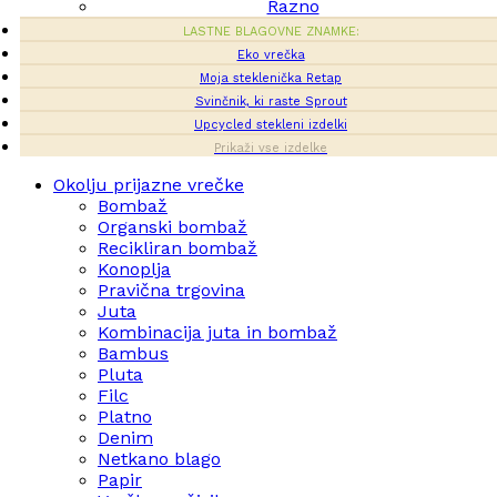
Razno
LASTNE BLAGOVNE ZNAMKE:
Eko vrečka
Moja steklenička Retap
Svinčnik, ki raste Sprout
Upcycled stekleni izdelki
Prikaži vse izdelke
Okolju prijazne vrečke
Bombaž
Organski bombaž
Recikliran bombaž
Konoplja
Pravična trgovina
Juta
Kombinacija juta in bombaž
Bambus
Pluta
Filc
Platno
Denim
Netkano blago
Papir