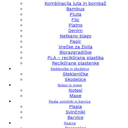
Kombinacija juta in bombaž
Bambus
Pluta
Filc
Platno
Denim
Netkano blago
Papir
Vrečke za živila
Biorazgradljive
PLA – reciklirana plastika
Reciklirane plastenke
Stekleničke in skodelice
Stekleničke
Skodelice
Notesi in mape
Notesi
Mape
Pisala, svinčniki in barvice
Pisala
Svinčniki
Barvice
Pisarna