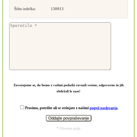
Šifra izdelka:
130913
Zavezujemo se, da bomo z vašimi podatki ravnali vestno, odgovorno in jih
obdržali le zase!
Prosimo, potrdite ali se strinjate z našimi
pogoji poslovanja
.
* Obvezno polje