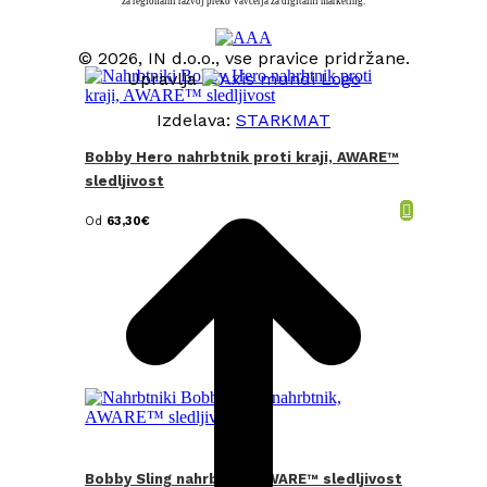
za regionalni razvoj preko Vavčerja za digitalni marketing.
© 2026, IN d.o.o., vse pravice pridržane.
Upravlja
Izdelava:
STARKMAT
Bobby Hero nahrbtnik proti kraji, AWARE™
t
T
sledljivost
Od
63,30
€
Bobby Sling nahrbtnik, AWARE™ sledljivost