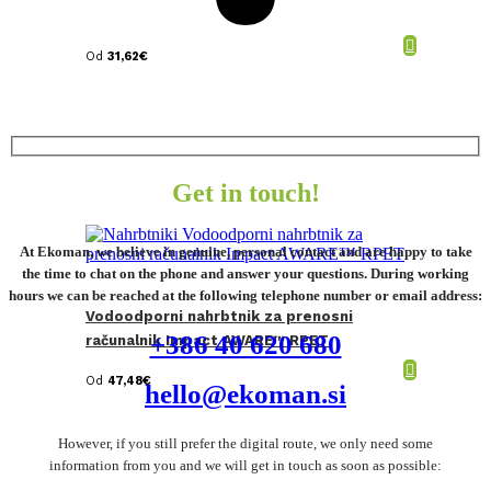
Od
31,62
€
Get in touch!
At Ekoman, we believe in genuine, personal contact and are happy to take
the time to chat on the phone and answer your questions. During working
hours we can be reached at the following telephone number or email address:
Vodoodporni nahrbtnik za prenosni
+386 40 620 680
računalnik Impact AWARE™ RPET
Od
47,48
€
hello@ekoman.si
However, if you still prefer the digital route, we only need some
information from you and we will get in touch as soon as possible: