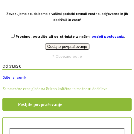
Zavezujemo se, da bomo z vašimi podatki ravnali vestno, odgovorno in jih
obdržali le zase!
Prosimo, potrdite ali se strinjate z našimi
pogoji poslovanja
.
* Obvezno polje
Od
31,62
€
Oglej si cenik
Za natančne cene glede na želeno količino in možnosti dodelave:
Pošljite povpraševanje