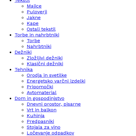
Tekstil
Majice
Puloverji
Jakne
Kape
Ostali tekstil
Torbe in nahrbtniki
Torbe
Nahrbtniki
Dežniki
Zložljivi dežniki
Klasični dežniki
Tehnika
Orodja in svetilke
Energetsko varčni izdelki
Pripomočki
Avtomaterial
Dom in gospodinjstvo
Dnevni prostor, pisarne
Vrt in balkon
Kuhinja
Predpasniki
Stojala za vino
Ločevanje odpadkov