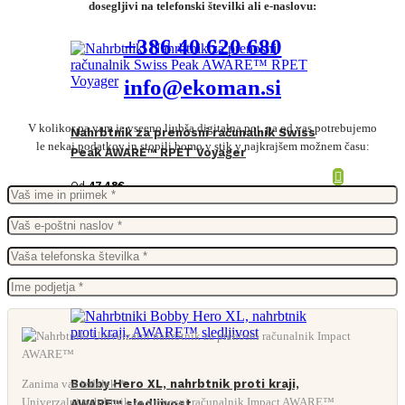
dosegljivi na telefonski številki ali e-naslovu:
+386 40 620 680
info@ekoman.si
V kolikor pa vam je vseeno ljubša digitalna pot, pa od vas potrebujemo
Nahrbtnik za prenosni računalnik Swiss
le nekaj podatkov in stopili bomo v stik v najkrajšem možnem času:
Peak AWARE™ RPET Voyager
Od
47,48
€
Zanima vas izdelek *
Bobby Hero XL, nahrbtnik proti kraji,
Univerzalni nahrbtnik za prenosni računalnik Impact AWARE™
AWARE™ sledljivost