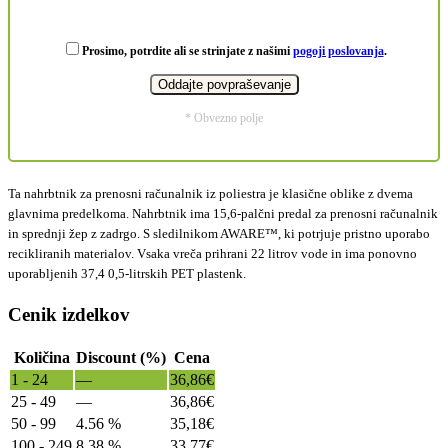
Prosimo, potrdite ali se strinjate z našimi
pogoji poslovanja
.
* Obvezno polje
Ta nahrbtnik za prenosni računalnik iz poliestra je klasične oblike z dvema
glavnima predelkoma. Nahrbtnik ima 15,6-palčni predal za prenosni računalnik
in sprednji žep z zadrgo. S sledilnikom AWARE™, ki potrjuje pristno uporabo
recikliranih materialov. Vsaka vreča prihrani 22 litrov vode in ima ponovno
uporabljenih 37,4 0,5-litrskih PET plastenk.
Cenik izdelkov
Količina
Discount (%)
Cena
1 - 24
—
36,86
€
25 - 49
—
36,86
€
50 - 99
4.56 %
35,18
€
100 - 249
8.38 %
33,77
€