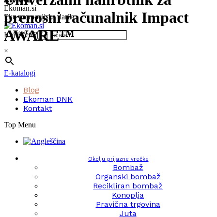
Skip
Ekoman.si
prenosni računalnik Impact
to
Eko promocijska darila
content
AWARE™
Kaj iščete?
×
E-katalogi
Blog
Ekoman DNK
Kontakt
Top Menu
Okolju prijazne vrečke
Bombaž
Organski bombaž
Recikliran bombaž
Konoplja
Pravična trgovina
Juta