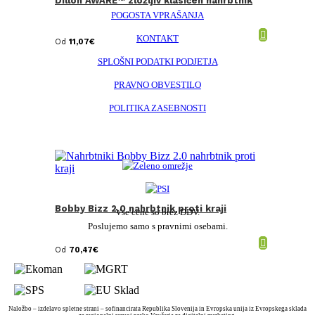
Dillon AWARE™ zložljiv klasičen nahrbtnik
POGOSTA VPRAŠANJA
KONTAKT
Od
11,07
€
SPLOŠNI PODATKI PODJETJA
PRAVNO OBVESTILO
POLITIKA ZASEBNOSTI
Bobby Bizz 2.0 nahrbtnik proti kraji
Vse cene so brez DDV.
Poslujemo samo s pravnimi osebami.
Od
70,47
€
Naložbo – izdelavo spletne strani – sofinancirata Republika Slovenija in Evropska unija iz Evropskega sklada