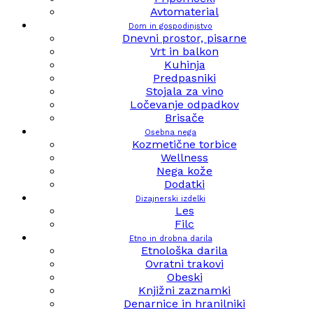
Avtomaterial
Dom in gospodinjstvo
Dnevni prostor, pisarne
Vrt in balkon
Kuhinja
Predpasniki
Stojala za vino
Ločevanje odpadkov
Brisače
Osebna nega
Kozmetične torbice
Wellness
Nega kože
Dodatki
Dizajnerski izdelki
Les
Filc
Etno in drobna darila
Etnološka darila
Ovratni trakovi
Obeski
Knjižni zaznamki
Denarnice in hranilniki