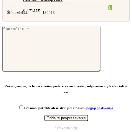
Od
71,22
€
Šifra izdelka:
130913
Zavezujemo se, da bomo z vašimi podatki ravnali vestno, odgovorno in jih obdržali le
zase!
Prosimo, potrdite ali se strinjate z našimi
pogoji poslovanja
.
* Obvezno polje