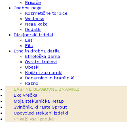
Brisače
Osebna nega
Kozmetične torbice
Wellness
Nega kože
Dodatki
Dizajnerski izdelki
Les
Filc
Etno in drobna darila
Etnološka darila
Ovratni trakovi
Obeski
Knjižni zaznamki
Denarnice in hranilniki
Razno
LASTNE BLAGOVNE ZNAMKE:
Eko vrečka
Moja steklenička Retap
Svinčnik, ki raste Sprout
Upcycled stekleni izdelki
Prikaži vse izdelke