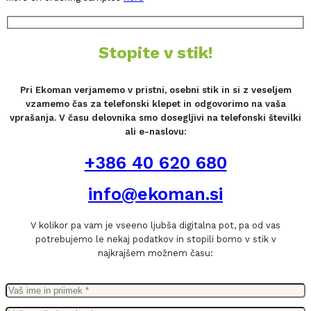
Stopite v stik!
Pri Ekoman verjamemo v pristni, osebni stik in si z veseljem
vzamemo čas za telefonski klepet in odgovorimo na vaša
vprašanja. V času delovnika smo dosegljivi na telefonski številki
ali e-naslovu:
+386 40 620 680
info@ekoman.si
V kolikor pa vam je vseeno ljubša digitalna pot, pa od vas
potrebujemo le nekaj podatkov in stopili bomo v stik v
najkrajšem možnem času: