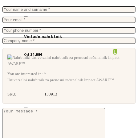
Vintage nahrbtnik
Od
24,88
€
You are interested in: *
Univerzalni nahrbtnik za prenosni računalnik Impact AWARE™
SKU:
130913
RPET nahrbtnik London