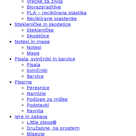
Vrečke za živila
Biorazgradljive
PLA – reciklirana plastika
Reciklirane plastenke
Stekleničke in skodelice
Stekleničke
Skodelice
Notesi in mape
Notesi
Mape
Pisala, svinčniki in barvice
Pisala
Svinčniki
Barvice
Pisarna
Peresnice
Namizje
Podloge za miške
Podstavki
Ravnila
Igre in zabava
Little steps®
Družabne, na prostem
Miselne