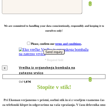
Od
15,16
€
We are committed to handling your data conscientiously, responsibly and keeping it to
ourselves only!
Please, confirm our
terms and conditions
.
* Required field
Vrečka iz organskega bombaža na
x
zatezno vrvico
Od
1,97
€
Stopite v stik!
Pri Ekoman verjamemo v pristni, osebni stik in si z veseljem vzamemo čas
za telefonski klepet in odgovorimo na vaša vprašanja. V času delovnika smo