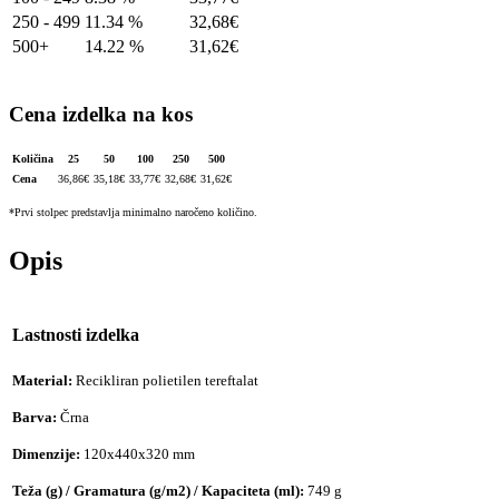
250 - 499
11.34 %
32,68
€
500+
14.22 %
31,62
€
Cena izdelka na kos
Količina
25
50
100
250
500
Cena
36,86
€
35,18
€
33,77
€
32,68
€
31,62
€
*Prvi stolpec predstavlja minimalno naročeno količino.
Opis
Lastnosti izdelka
Material:
Recikliran polietilen tereftalat
Barva:
Črna
Dimenzije:
120x440x320 mm
Teža (g) / Gramatura (g/m2) / Kapaciteta (ml):
749 g