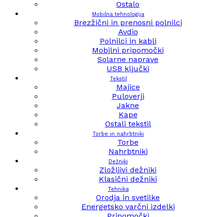
Ostalo
Mobilna tehnologija
Brezžični in prenosni polnilci
Avdio
Polnilci in kabli
Mobilni pripomočki
Solarne naprave
USB ključki
Tekstil
Majice
Puloverji
Jakne
Kape
Ostali tekstil
Torbe in nahrbtniki
Torbe
Nahrbtniki
Dežniki
Zložljivi dežniki
Klasični dežniki
Tehnika
Orodja in svetilke
Energetsko varčni izdelki
Pripomočki