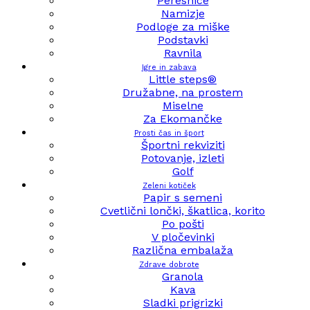
Peresnice
Namizje
Podloge za miške
Podstavki
Ravnila
Igre in zabava
Little steps®
Družabne, na prostem
Miselne
Za Ekomančke
Prosti čas in šport
Športni rekviziti
Potovanje, izleti
Golf
Zeleni kotiček
Papir s semeni
Cvetlični lončki, škatlica, korito
Po pošti
V pločevinki
Različna embalaža
Zdrave dobrote
Granola
Kava
Sladki prigrizki