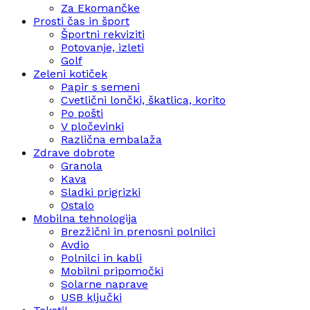
Za Ekomančke
Prosti čas in šport
Športni rekviziti
Potovanje, izleti
Golf
Zeleni kotiček
Papir s semeni
Cvetlični lončki, škatlica, korito
Po pošti
V pločevinki
Različna embalaža
Zdrave dobrote
Granola
Kava
Sladki prigrizki
Ostalo
Mobilna tehnologija
Brezžični in prenosni polnilci
Avdio
Polnilci in kabli
Mobilni pripomočki
Solarne naprave
USB ključki