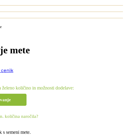
te
nje mete
i cenik
 želeno količino in možnosti dodelave:
evanje
n. količina naročila?
ek s semeni mete.