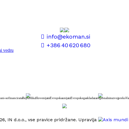
info@ekoman.si
+386 40 620 680
rani – sofinancirata Republika Slovenija in Evropska unija iz Evropskega sklada za regionalni razvoj preko Va
6, IN d.o.o., vse pravice pridržane. Upravlja