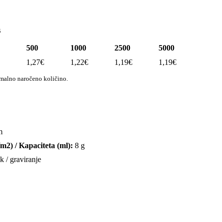
s
500
1000
2500
5000
1,27
€
1,22
€
1,19
€
1,19
€
imalno naročeno količino.
m
/m2) / Kapaciteta (ml):
8 g
k / graviranje