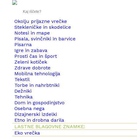
Okolju prijazne vrečke
Stekleničke in skodelice
Notesi in mape
Pisala, svinčniki in barvice
Pisarna
Igre in zabava
Prosti čas in šport
Zeleni kotiček
Zdrave dobrote
Mobilna tehnologija
Tekstil
Torbe in nahrbtniki
Dežniki
Tehnika
Dom in gospodinjstvo
Osebna nega
Dizajnerski izdelki
Etno in drobna darila
LASTNE BLAGOVNE ZNAMKE:
Eko vrečka