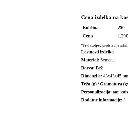
Cena izdelka na ko
Količina
250
Cena
1,29
€
*Prvi stolpec predstavlja min
Lastnosti izdelka
Material:
Semena
Barva:
Bež
Dimenzije:
43x43x45 m
Teža (g) / Gramatura (g
Personalizacija:
tampotis
Dodatne informacije:
/