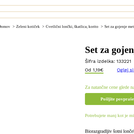
You are here:
Domov
Zeleni kotiček
Cvetlični lončki, škatlica, korito
Set za gojenje me
Set za goje
Šifra izdelka:
133221
Od
1,19
€
Oglej s
Za natančne cene glede na
Pošljite povpraš
Potrebujete manj kot je mi
Biorazgradljiv šotni lonč