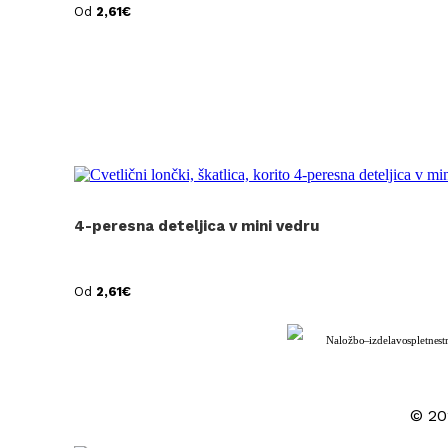
Od
2,61
€
4-peresna deteljica v mini vedru
Od
2,61
€
Naložbo – izdelavo spletne st
© 202