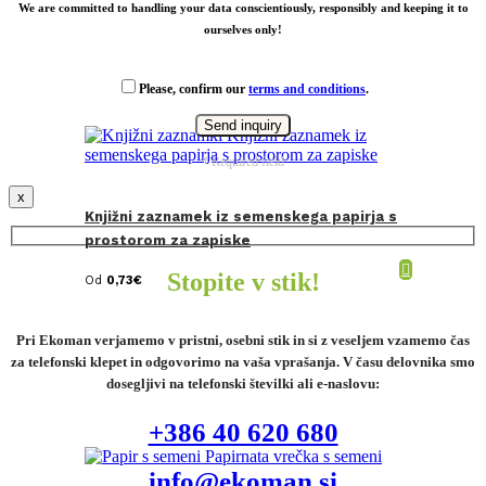
We are committed to handling your data conscientiously, responsibly and keeping it to
ourselves only!
Please, confirm our
terms and conditions
.
* Required field
x
Knjižni zaznamek iz semenskega papirja s
prostorom za zapiske
Stopite v stik!
Od
0,73
€
Pri Ekoman verjamemo v pristni, osebni stik in si z veseljem vzamemo čas
za telefonski klepet in odgovorimo na vaša vprašanja. V času delovnika smo
dosegljivi na telefonski številki ali e-naslovu:
+386 40 620 680
info@ekoman.si