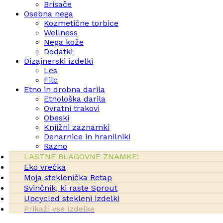
Brisače
Osebna nega
Kozmetične torbice
Wellness
Nega kože
Dodatki
Dizajnerski izdelki
Les
Filc
Etno in drobna darila
Etnološka darila
Ovratni trakovi
Obeski
Knjižni zaznamki
Denarnice in hranilniki
Razno
LASTNE BLAGOVNE ZNAMKE:
Eko vrečka
Moja steklenička Retap
Svinčnik, ki raste Sprout
Upcycled stekleni izdelki
Prikaži vse izdelke