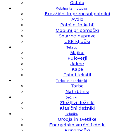
Ostalo
Mobilna tehnologija
Brezžični in prenosni polnilci
Avdio
Polnilci in kabli
Mobilni pripomočki
Solarne naprave
USB ključki
Tekstil
Majice
Puloverji
Jakne
Kape
Ostali tekstil
Torbe in nahrbtniki
Torbe
Nahrbtniki
Dežniki
Zložljivi dežniki
Klasični dežniki
Tehnika
Orodja in svetilke
Energetsko varčni izdelki
Pripomočki