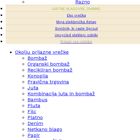
Razno
LASTNE BLAGOVNE ZNAMKE:
Eko vrečka
Moja steklenička Retap
Svinčnik, ki raste Sprout
Upcycled stekleni izdelki
Prikaži vse izdelke
Okolju prijazne vrečke
Bombaž
Organski bombaž
Recikliran bombaž
Konoplja
Pravična trgovina
Juta
Kombinacija juta in bombaž
Bambus
Pluta
Filc
Platno
Denim
Netkano blago
Papir