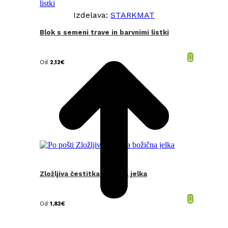
Izdelava:
STARKMAT
Blok s semeni trave in barvnimi listki
t
T
Od
2,12
€
Zložljiva čestitka božična jelka
Od
1,83
€