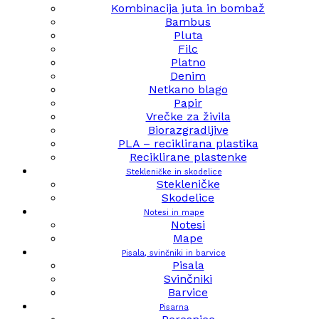
Kombinacija juta in bombaž
Bambus
Pluta
Filc
Platno
Denim
Netkano blago
Papir
Vrečke za živila
Biorazgradljive
PLA – reciklirana plastika
Reciklirane plastenke
Stekleničke in skodelice
Stekleničke
Skodelice
Notesi in mape
Notesi
Mape
Pisala, svinčniki in barvice
Pisala
Svinčniki
Barvice
Pisarna