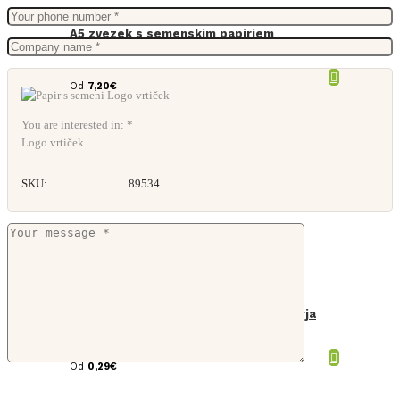
A5 zvezek s semenskim papirjem
Od
7,20
€
You are interested in: *
Logo vrtiček
SKU:
89534
Knjižni zaznamek iz semenskega papirja
Od
0,29
€