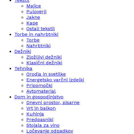
Tekstil
Majice
Puloverji
Jakne
Kape
Ostali tekstil
Torbe in nahrbtniki
Torbe
Nahrbtniki
Dežniki
Zložljivi dežniki
Klasični dežniki
Tehnika
Orodja in svetilke
Energetsko varčni izdelki
Pripomočki
Avtomaterial
Dom in gospodinjstvo
Dnevni prostor, pisarne
Vrt in balkon
Kuhinja
Predpasniki
Stojala za vino
Ločevanje odpadkov