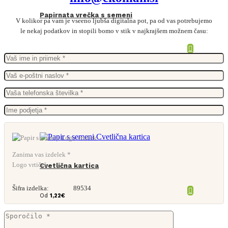
Papirnata vrečka s semeni
V kolikor pa vam je vseeno ljubša digitalna pot, pa od vas potrebujemo
le nekaj podatkov in stopili bomo v stik v najkrajšem možnem času:
Zanima vas izdelek *
Logo vrtiček
Cvetlična kartica
Šifra izdelka:
89534
Od
1,22
€