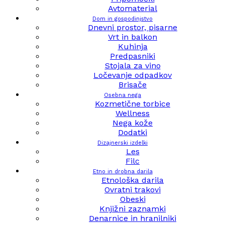
Avtomaterial
Dom in gospodinjstvo
Dnevni prostor, pisarne
Vrt in balkon
Kuhinja
Predpasniki
Stojala za vino
Ločevanje odpadkov
Brisače
Osebna nega
Kozmetične torbice
Wellness
Nega kože
Dodatki
Dizajnerski izdelki
Les
Filc
Etno in drobna darila
Etnološka darila
Ovratni trakovi
Obeski
Knjižni zaznamki
Denarnice in hranilniki