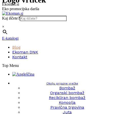
Skip
Ekoman.si
to
Eko promocijska darila
content
Kaj iščete?
×
E-katalogi
Blog
Ekoman DNK
Kontakt
Top Menu
Okolju prijazne vrečke
Bombaž
Organski bombaž
Recikliran bombaž
Konoplja
Pravična trgovina
Juta