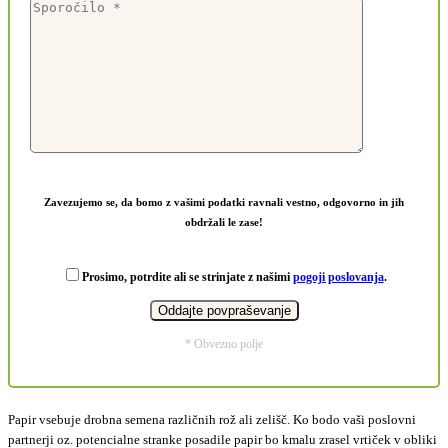
Zavezujemo se, da bomo z vašimi podatki ravnali vestno, odgovorno in jih
obdržali le zase!
Prosimo, potrdite ali se strinjate z našimi
pogoji poslovanja
.
* Obvezno polje
Papir vsebuje drobna semena različnih rož ali zelišč. Ko bodo vaši poslovni
partnerji oz. potencialne stranke posadile papir bo kmalu zrasel vrtiček v obliki