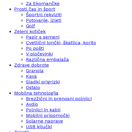
Za Ekomančke
Prosti čas in šport
Športni rekviziti
Potovanje, izleti
Golf
Zeleni kotiček
Papir s semeni
Cvetlični lončki, škatlica, korito
Po pošti
V pločevinki
Različna embalaža
Zdrave dobrote
Granola
Kava
Sladki prigrizki
Ostalo
Mobilna tehnologija
Brezžični in prenosni polnilci
Avdio
Polnilci in kabli
Mobilni pripomočki
Solarne naprave
USB ključki