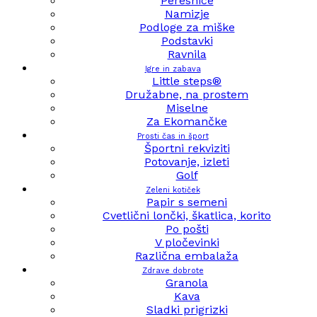
Peresnice
Namizje
Podloge za miške
Podstavki
Ravnila
Igre in zabava
Little steps®
Družabne, na prostem
Miselne
Za Ekomančke
Prosti čas in šport
Športni rekviziti
Potovanje, izleti
Golf
Zeleni kotiček
Papir s semeni
Cvetlični lončki, škatlica, korito
Po pošti
V pločevinki
Različna embalaža
Zdrave dobrote
Granola
Kava
Sladki prigrizki