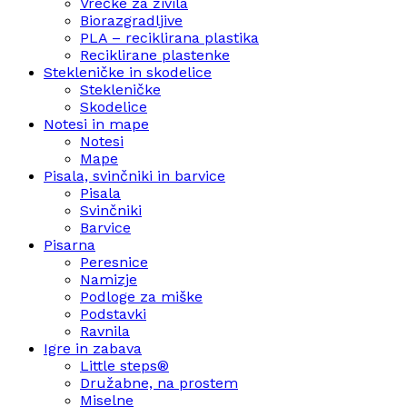
Vrečke za živila
Biorazgradljive
PLA – reciklirana plastika
Reciklirane plastenke
Stekleničke in skodelice
Stekleničke
Skodelice
Notesi in mape
Notesi
Mape
Pisala, svinčniki in barvice
Pisala
Svinčniki
Barvice
Pisarna
Peresnice
Namizje
Podloge za miške
Podstavki
Ravnila
Igre in zabava
Little steps®
Družabne, na prostem
Miselne