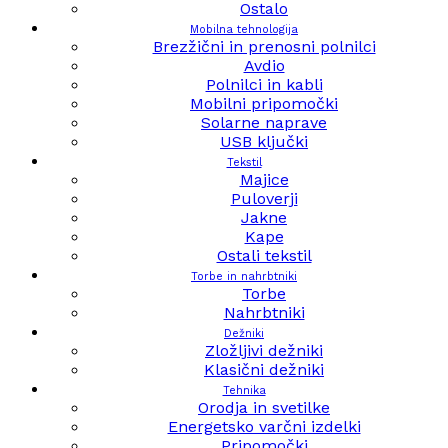
Ostalo
Mobilna tehnologija
Brezžični in prenosni polnilci
Avdio
Polnilci in kabli
Mobilni pripomočki
Solarne naprave
USB ključki
Tekstil
Majice
Puloverji
Jakne
Kape
Ostali tekstil
Torbe in nahrbtniki
Torbe
Nahrbtniki
Dežniki
Zložljivi dežniki
Klasični dežniki
Tehnika
Orodja in svetilke
Energetsko varčni izdelki
Pripomočki