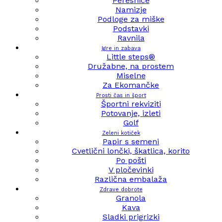
Peresnice
Namizje
Podloge za miške
Podstavki
Ravnila
Igre in zabava
Little steps®
Družabne, na prostem
Miselne
Za Ekomančke
Prosti čas in šport
Športni rekviziti
Potovanje, izleti
Golf
Zeleni kotiček
Papir s semeni
Cvetlični lončki, škatlica, korito
Po pošti
V pločevinki
Različna embalaža
Zdrave dobrote
Granola
Kava
Sladki prigrizki