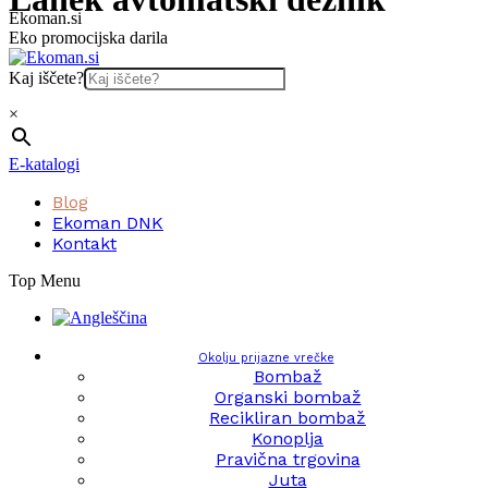
Skip
Ekoman.si
to
Eko promocijska darila
content
Kaj iščete?
×
E-katalogi
Blog
Ekoman DNK
Kontakt
Top Menu
Okolju prijazne vrečke
Bombaž
Organski bombaž
Recikliran bombaž
Konoplja
Pravična trgovina
Juta