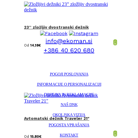
23” zložljiv dvostranski dežnik
info@ekoman.si
Od
14,18
€
+386 40 620 680
POGOJI POSLOVANJA
INFORMACIJE O PERSONALIZACIJI
DOSTAVA IN REKLAMACIJE
NAŠ DNK
OKOLJSKA VIZIJA
Avtomatski dežnik Traveler 21″
POGOSTA VPRAŠANJA
KONTAKT
Od
15,80
€