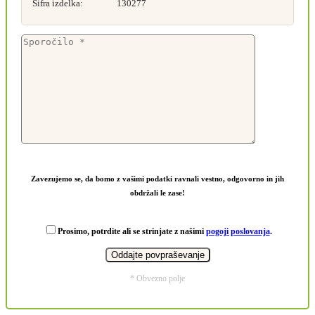
Šifra izdelka:
130277
Zavezujemo se, da bomo z vašimi podatki ravnali vestno, odgovorno in jih
obdržali le zase!
Prosimo, potrdite ali se strinjate z našimi
pogoji poslovanja
.
* Obvezno polje