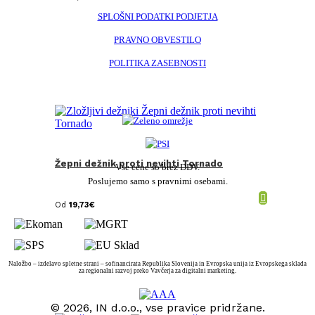
SPLOŠNI PODATKI PODJETJA
PRAVNO OBVESTILO
POLITIKA ZASEBNOSTI
Žepni dežnik proti nevihti Tornado
Vse cene so brez DDV.
Poslujemo samo s pravnimi osebami.
Od
19,73
€
Naložbo – izdelavo spletne strani – sofinancirata Republika Slovenija in Evropska unija iz Evropskega sklada
za regionalni razvoj preko Vavčerja za digitalni marketing.
© 2026, IN d.o.o., vse pravice pridržane.