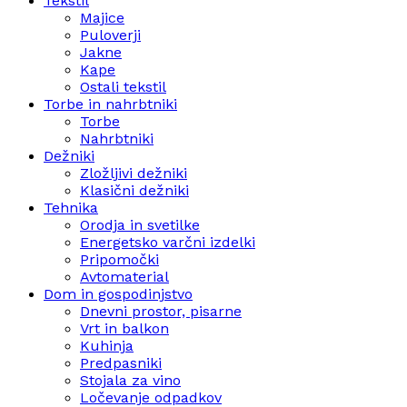
Tekstil
Majice
Puloverji
Jakne
Kape
Ostali tekstil
Torbe in nahrbtniki
Torbe
Nahrbtniki
Dežniki
Zložljivi dežniki
Klasični dežniki
Tehnika
Orodja in svetilke
Energetsko varčni izdelki
Pripomočki
Avtomaterial
Dom in gospodinjstvo
Dnevni prostor, pisarne
Vrt in balkon
Kuhinja
Predpasniki
Stojala za vino
Ločevanje odpadkov