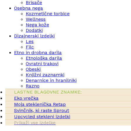
Brisače
Osebna nega
Kozmetične torbice
Wellness
Nega kože
Dodatki
Dizajnerski izdelki
Les
Filc
Etno in drobna darila
Etnološka darila
Ovratni trakovi
Obeski
Knjižni zaznamki
Denarnice in hranilniki
Razno
LASTNE BLAGOVNE ZNAMKE:
Eko vrečka
Moja steklenička Retap
Svinčnik, ki raste Sprout
Upcycled stekleni izdelki
Prikaži vse izdelke