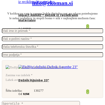
info@ekoman.si
V kolikor pa vam je vseeno ljubša digitalna pot, pa od vas potrebujemo
Impact AWARE™ dežnik iz recikliranih
le nekaj podatkov in stopili bomo v stik v najkrajšem možnem času:
materialov
Od
6,30
€
Zanima vas izdelek *
Lahek avtomatski dežnik
Dežnik Agumbe 23″
Šifra izdelka:
130277
Od
9,15
€