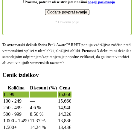
Prosimo, potrdite ali se strinjate z našimi
pogoji poslovanja
.
* Obvezno polje
Ta avtomatski dežnik Swiss Peak Aware™ RPET ponuja vzdržljivo zaščito pred
vremenskimi vplivi v ultralahki, zložljivi obliki. Prenosni 3-delni mini dežnik s
samodejnim odpiranjem/zapiranjem je popolne velikosti, da ga imate v torbici
ali avtu v nujnih vremenskih razmerah.
Cenik izdelkov
Količina
Discount (%)
Cena
1 - 99
—
15,66
€
100 - 249
—
15,66
€
250 - 499
4.6 %
14,94
€
500 - 999
8.56 %
14,32
€
1.000 - 1.499
11.37 %
13,88
€
1.500+
14.24 %
13,43
€