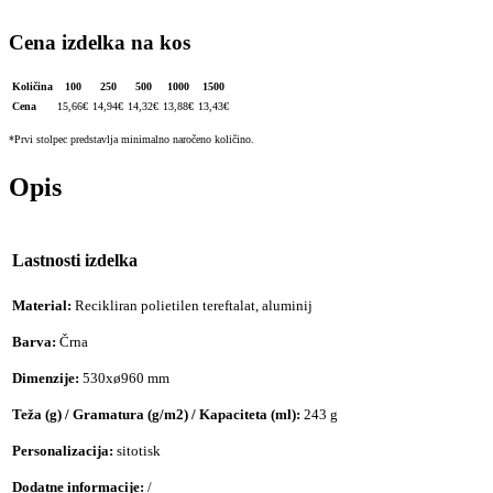
Cena izdelka na kos
Količina
100
250
500
1000
1500
Cena
15,66
€
14,94
€
14,32
€
13,88
€
13,43
€
*Prvi stolpec predstavlja minimalno naročeno količino.
Opis
Lastnosti izdelka
Material:
Recikliran polietilen tereftalat, aluminij
Barva:
Črna
Dimenzije:
530xø960 mm
Teža (g) / Gramatura (g/m2) / Kapaciteta (ml):
243 g
Personalizacija:
sitotisk
Dodatne informacije:
/