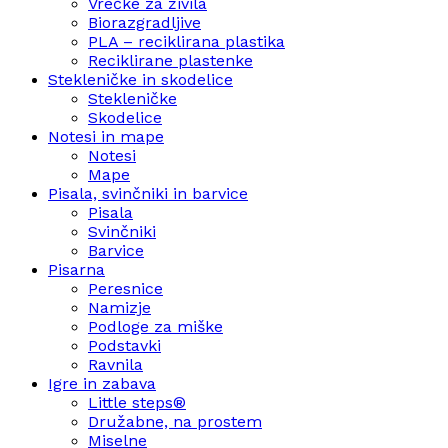
Vrečke za živila
Biorazgradljive
PLA – reciklirana plastika
Reciklirane plastenke
Stekleničke in skodelice
Stekleničke
Skodelice
Notesi in mape
Notesi
Mape
Pisala, svinčniki in barvice
Pisala
Svinčniki
Barvice
Pisarna
Peresnice
Namizje
Podloge za miške
Podstavki
Ravnila
Igre in zabava
Little steps®
Družabne, na prostem
Miselne