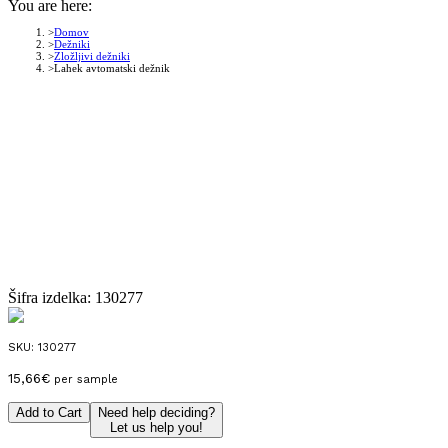
You are here:
Domov
Dežniki
Zložljivi dežniki
Lahek avtomatski dežnik
Šifra izdelka:
130277
SKU:
130277
15,66
€
per sample
Add to Cart
Need help deciding?
Let us help you!