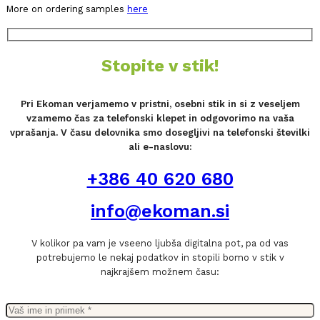
More on ordering samples
here
Stopite v stik!
Pri Ekoman verjamemo v pristni, osebni stik in si z veseljem
vzamemo čas za telefonski klepet in odgovorimo na vaša
vprašanja. V času delovnika smo dosegljivi na telefonski številki
ali e-naslovu:
+386 40 620 680
info@ekoman.si
V kolikor pa vam je vseeno ljubša digitalna pot, pa od vas
potrebujemo le nekaj podatkov in stopili bomo v stik v
najkrajšem možnem času: