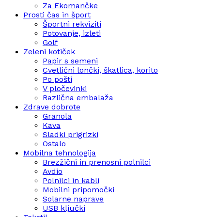
Za Ekomančke
Prosti čas in šport
Športni rekviziti
Potovanje, izleti
Golf
Zeleni kotiček
Papir s semeni
Cvetlični lončki, škatlica, korito
Po pošti
V pločevinki
Različna embalaža
Zdrave dobrote
Granola
Kava
Sladki prigrizki
Ostalo
Mobilna tehnologija
Brezžični in prenosni polnilci
Avdio
Polnilci in kabli
Mobilni pripomočki
Solarne naprave
USB ključki