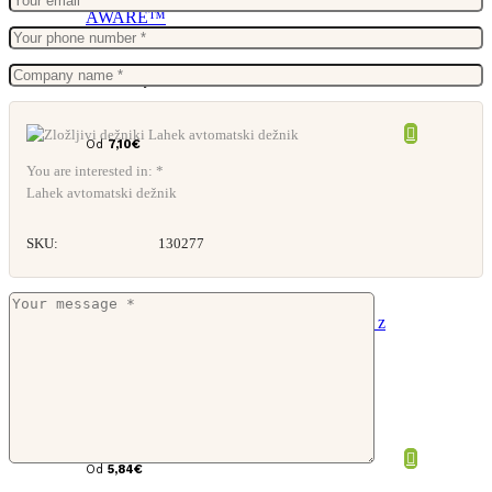
19.5″ super mini dežnik AWARE™
Od
7,10
€
You are interested in: *
Lahek avtomatski dežnik
SKU:
130277
Zložljiv dežnik Argon z avtomatskim
odpiranjem
Od
5,84
€