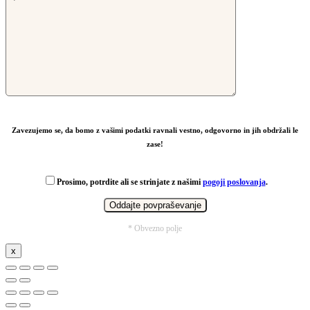
Zavezujemo se, da bomo z vašimi podatki ravnali vestno, odgovorno in jih obdržali le
zase!
Prosimo, potrdite ali se strinjate z našimi
pogoji poslovanja
.
* Obvezno polje
x