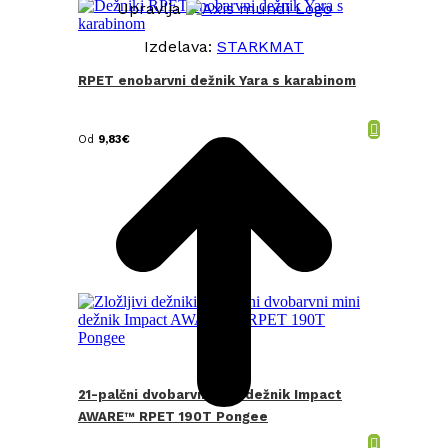
Upravlja
Izdelava:
STARKMAT
RPET enobarvni dežnik Yara s karabinom
t
T
Od
9,83
€
21-palčni dvobarvni mini dežnik Impact
AWARE™ RPET 190T Pongee