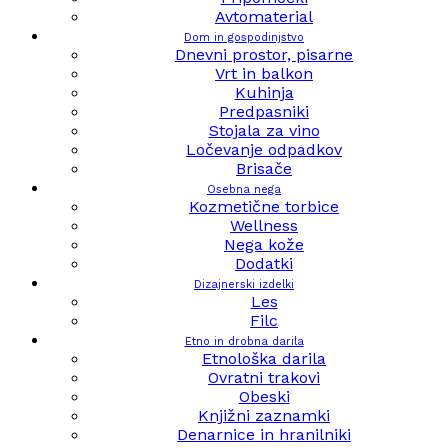
Avtomaterial
Dom in gospodinjstvo
Dnevni prostor, pisarne
Vrt in balkon
Kuhinja
Predpasniki
Stojala za vino
Ločevanje odpadkov
Brisače
Osebna nega
Kozmetične torbice
Wellness
Nega kože
Dodatki
Dizajnerski izdelki
Les
Filc
Etno in drobna darila
Etnološka darila
Ovratni trakovi
Obeski
Knjižni zaznamki
Denarnice in hranilniki