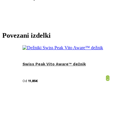
Povezani izdelki
Swiss Peak Vito Aware™ dežnik
Od
11,85
€