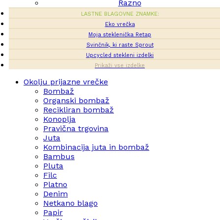
Razno
LASTNE BLAGOVNE ZNAMKE:
Eko vrečka
Moja steklenička Retap
Svinčnik, ki raste Sprout
Upcycled stekleni izdelki
Prikaži vse izdelke
Okolju prijazne vrečke
Bombaž
Organski bombaž
Recikliran bombaž
Konoplja
Pravična trgovina
Juta
Kombinacija juta in bombaž
Bambus
Pluta
Filc
Platno
Denim
Netkano blago
Papir