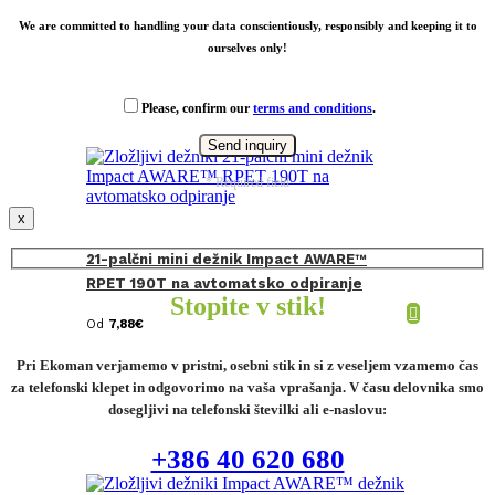
We are committed to handling your data conscientiously, responsibly and keeping it to
ourselves only!
Please, confirm our
terms and conditions
.
* Required field
x
21-palčni mini dežnik Impact AWARE™
RPET 190T na avtomatsko odpiranje
Stopite v stik!
Od
7,88
€
Pri Ekoman verjamemo v pristni, osebni stik in si z veseljem vzamemo čas
za telefonski klepet in odgovorimo na vaša vprašanja. V času delovnika smo
dosegljivi na telefonski številki ali e-naslovu:
+386 40 620 680