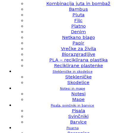
Kombinacija juta in bombaž
Bambus
Pluta
Filc
Platno
Denim
Netkano blago
Papir
Vrečke za živila
Biorazgradljive
PLA – reciklirana plastika
Reciklirane plastenke
Stekleničke in skodelice
Stekleničke
Skodelice
Notesi in mape
Notesi
Mape
Pisala, svinčniki in barvice
Pisala
Svinčniki
Barvice
Pisarna