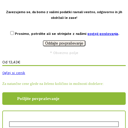
Zavezujemo se, da bomo z vašimi podatki ravnali vestno, odgovorno in jih
obdržali le zase!
Prosimo, potrdite ali se strinjate z našimi
pogoji poslovanja
.
* Obvezno polje
Od
13,43
€
Oglej si cenik
Za natančne cene glede na želeno količino in možnosti dodelave:
Pošljite povpraševanje