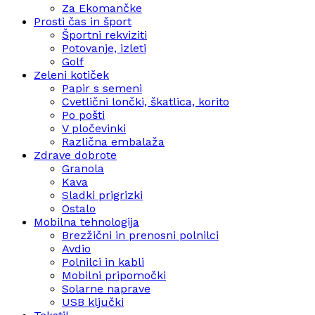
Za Ekomančke
Prosti čas in šport
Športni rekviziti
Potovanje, izleti
Golf
Zeleni kotiček
Papir s semeni
Cvetlični lončki, škatlica, korito
Po pošti
V pločevinki
Različna embalaža
Zdrave dobrote
Granola
Kava
Sladki prigrizki
Ostalo
Mobilna tehnologija
Brezžični in prenosni polnilci
Avdio
Polnilci in kabli
Mobilni pripomočki
Solarne naprave
USB ključki