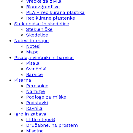
Vrečke za živila
Biorazgradljive
PLA – reciklirana plastika
Reciklirane plastenke
Stekleničke in skodelice
Stekleničke
Skodelice
Notesi in mape
Notesi
Mape
Pisala, svinčniki in barvice
Pisala
Svinčniki
Barvice
Pisarna
Peresnice
Namizje
Podloge za miške
Podstavki
Ravnila
Igre in zabava
Little steps®
Družabne, na prostem
Miselne