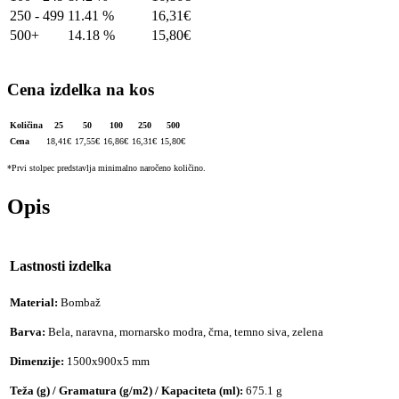
250 - 499
11.41 %
16,31
€
500+
14.18 %
15,80
€
Cena izdelka na kos
Količina
25
50
100
250
500
Cena
18,41
€
17,55
€
16,86
€
16,31
€
15,80
€
*Prvi stolpec predstavlja minimalno naročeno količino.
Opis
Lastnosti izdelka
Material:
Bombaž
Barva:
Bela, naravna, mornarsko modra, črna, temno siva, zelena
Dimenzije:
1500x900x5 mm
Teža (g) / Gramatura (g/m2) / Kapaciteta (ml):
675.1 g