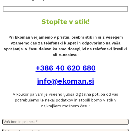
Stopite v stik!
Pri Ekoman verjamemo v pristni, osebni stik in si z veseljem
vzamemo čas za telefonski klepet in odgovorimo na vaša
vprašanja. V času delovnika smo dosegljivi na telefonski številki
ali e-naslovu:
+386 40 620 680
info@ekoman.si
V kolikor pa vam je vseeno ljubša digitalna pot, pa od vas
potrebujemo le nekaj podatkov in stopili bomo v stik v
najkrajšem možnem času: