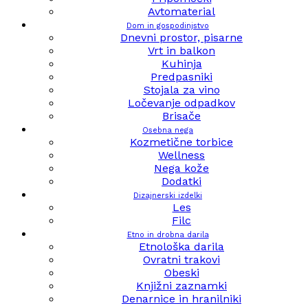
Avtomaterial
Dom in gospodinjstvo
Dnevni prostor, pisarne
Vrt in balkon
Kuhinja
Predpasniki
Stojala za vino
Ločevanje odpadkov
Brisače
Osebna nega
Kozmetične torbice
Wellness
Nega kože
Dodatki
Dizajnerski izdelki
Les
Filc
Etno in drobna darila
Etnološka darila
Ovratni trakovi
Obeski
Knjižni zaznamki
Denarnice in hranilniki