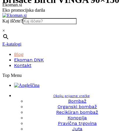
Skip
Ekoman.si
to
Eko promocijska darila
content
Kaj iščete?
×
E-katalogi
Blog
Ekoman DNK
Kontakt
Top Menu
Okolju prijazne vrečke
Bombaž
Organski bombaž
Recikliran bombaž
Konoplja
Pravična trgovina
Juta