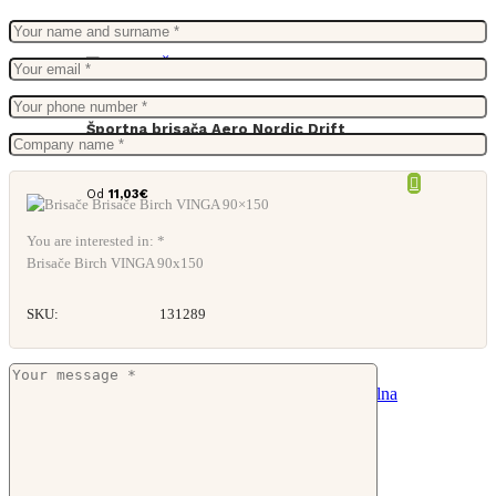
Športna brisača Aero Nordic Drift
Od
11,03
€
You are interested in: *
Brisače Birch VINGA 90x150
SKU:
131289
ISLAND 100 Bombažna kopalna brisača