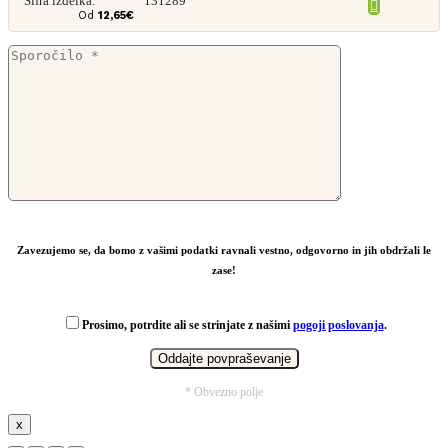
Šifra izdelka:
131289
Od
12,65
€
Zavezujemo se, da bomo z vašimi podatki ravnali vestno, odgovorno in jih obdržali le
zase!
Prosimo, potrdite ali se strinjate z našimi
pogoji poslovanja
.
* Obvezno polje
x