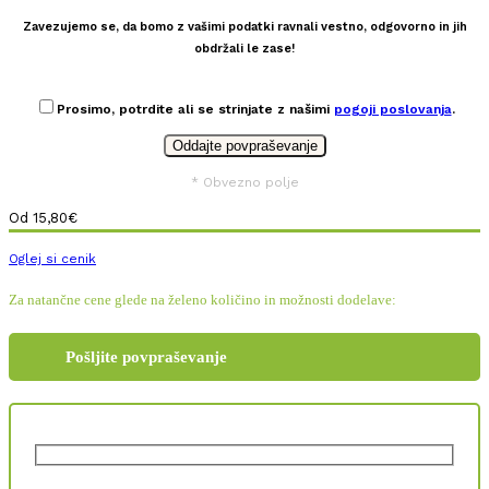
Zavezujemo se, da bomo z vašimi podatki ravnali vestno, odgovorno in jih
obdržali le zase!
Prosimo, potrdite ali se strinjate z našimi
pogoji poslovanja
.
* Obvezno polje
Od
15,80
€
Oglej si cenik
Za natančne cene glede na želeno količino in možnosti dodelave:
Pošljite povpraševanje