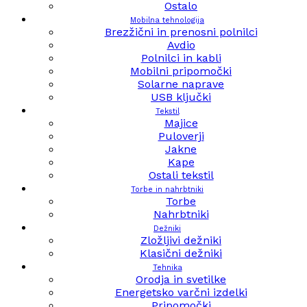
Ostalo
Mobilna tehnologija
Brezžični in prenosni polnilci
Avdio
Polnilci in kabli
Mobilni pripomočki
Solarne naprave
USB ključki
Tekstil
Majice
Puloverji
Jakne
Kape
Ostali tekstil
Torbe in nahrbtniki
Torbe
Nahrbtniki
Dežniki
Zložljivi dežniki
Klasični dežniki
Tehnika
Orodja in svetilke
Energetsko varčni izdelki
Pripomočki