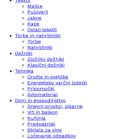
Tekstil
Majice
Puloverji
Jakne
Kape
Ostali tekstil
Torbe in nahrbtniki
Torbe
Nahrbtniki
Dežniki
Zložljivi dežniki
Klasični dežniki
Tehnika
Orodja in svetilke
Energetsko varčni izdelki
Pripomočki
Avtomaterial
Dom in gospodinjstvo
Dnevni prostor, pisarne
Vrt in balkon
Kuhinja
Predpasniki
Stojala za vino
Ločevanje odpadkov