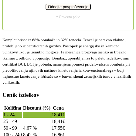
* Obvezno polje
Komplet brisač iz 68% bombaža in 32% tencela. Tencel je naravno vlakno,
pridobljeno iz certificiranih gozdov. Postopek je energijsko in kemično
učinkovit, kot je trenutno mogoče. Ta mešanica proizvaja mehko in trpežno
tkanino z odlično vpojnostjo. Bombaž, uporabljen za to paleto izdelkov, ima
certifikat BCI; BCI je pobuda, namenjena pomoči pridelovalcem bombaža pri
preoblikovanju njihovih načinov kmetovanja iz konvencionalnega v bolj
trajnostno kmetovanje. Brisače so v barvni shemi zemeljskih tonov v različnih
velikostih.
Cenik izdelkov
Količina
Discount (%)
Cena
1 - 24
—
18,41
€
25 - 49
—
18,41
€
50 - 99
4.67 %
17,55
€
100 - 249
8.42 %
16,86
€