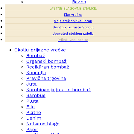
Razno
LASTNE BLAGOVNE ZNAMKE:
Eko vrečka
Moja steklenička Retap
Svinčnik, ki raste Sprout
Upcycled stekleni izdelki
Prikaži vse izdelke
Okolju prijazne vrečke
Bombaž
Organski bombaž
Recikliran bombaž
Konoplja
Pravična trgovina
Juta
Kombinacija juta in bombaž
Bambus
Pluta
Filc
Platno
Denim
Netkano blago
Papir