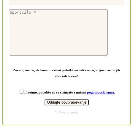
Zavezujemo se, da bomo z vašimi podatki ravnali vestno, odgovorno in jih
obdržali le zase!
Prosimo, potrdite ali se strinjate z našimi
pogoji poslovanja
.
* Obvezno polje