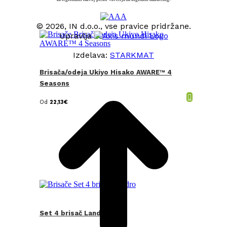
© 2026, IN d.o.o., vse pravice pridržane.
Upravlja
Izdelava:
STARKMAT
Brisača/odeja Ukiyo Hisako AWARE™ 4
t
T
Seasons
Od
22,13
€
Set 4 brisač Landro