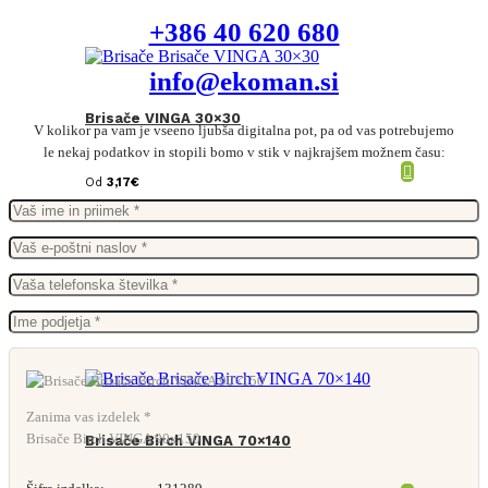
+386 40 620 680
info@ekoman.si
Brisače VINGA 30×30
V kolikor pa vam je vseeno ljubša digitalna pot, pa od vas potrebujemo
le nekaj podatkov in stopili bomo v stik v najkrajšem možnem času:
Od
3,17
€
Zanima vas izdelek *
Brisače Birch VINGA 90x150
Brisače Birch VINGA 70×140