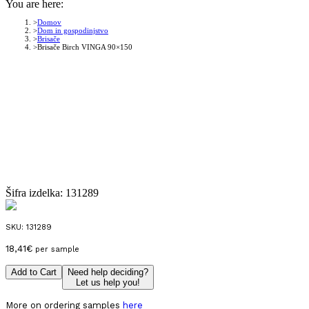
You are here:
Domov
Dom in gospodinjstvo
Brisače
Brisače Birch VINGA 90×150
Šifra izdelka:
131289
SKU:
131289
18,41
€
per sample
Add to Cart
Need help deciding?
Let us help you!
More on ordering samples
here