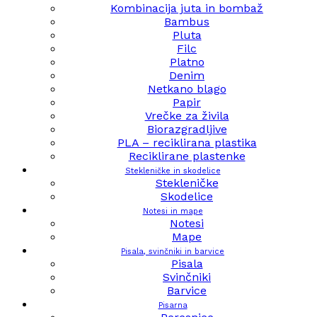
Kombinacija juta in bombaž
Bambus
Pluta
Filc
Platno
Denim
Netkano blago
Papir
Vrečke za živila
Biorazgradljive
PLA – reciklirana plastika
Reciklirane plastenke
Stekleničke in skodelice
Stekleničke
Skodelice
Notesi in mape
Notesi
Mape
Pisala, svinčniki in barvice
Pisala
Svinčniki
Barvice
Pisarna