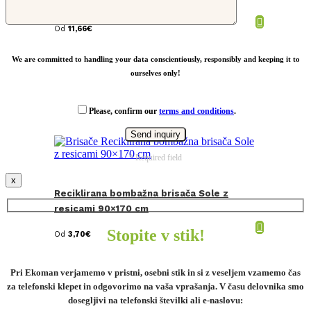
Od
11,66
€
We are committed to handling your data conscientiously, responsibly and keeping it to
ourselves only!
Please, confirm our
terms and conditions
.
* Required field
x
Reciklirana bombažna brisača Sole z
resicami 90×170 cm
Stopite v stik!
Od
3,70
€
Pri Ekoman verjamemo v pristni, osebni stik in si z veseljem vzamemo čas
za telefonski klepet in odgovorimo na vaša vprašanja. V času delovnika smo
dosegljivi na telefonski številki ali e-naslovu: