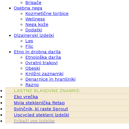
Brisače
Osebna nega
Kozmetične torbice
Wellness
Nega kože
Dodatki
Dizajnerski izdelki
Les
Filc
Etno in drobna darila
Etnološka darila
Ovratni trakovi
Obeski
Knjižni zaznamki
Denarnice in hranilniki
Razno
LASTNE BLAGOVNE ZNAMKE:
Eko vrečka
Moja steklenička Retap
Svinčnik, ki raste Sprout
Upcycled stekleni izdelki
Prikaži vse izdelke