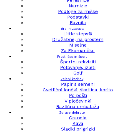
Peresnice
Namizje
Podloge za miške
Podstavki
Ravnila
Igre in zabava
Little steps®
Družabne, na prostem
Miselne
Za Ekomančke
Prosti čas in šport
Športni rekviziti
Potovanje, izleti
Golf
Zeleni kotiček
Papir s semeni
Cvetlični lončki, škatlica, korito
Po pošti
V pločevinki
Različna embalaža
Zdrave dobrote
Granola
Kava
Sladki prigrizki