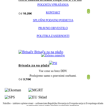
POGOSTA VPRAŠANJA
KONTAKT
Od
10,25
€
SPLOŠNI PODATKI PODJETJA
PRAVNO OBVESTILO
POLITIKA ZASEBNOSTI
Brisača za na plažo
Vse cene so brez DDV.
Poslujemo samo s pravnimi osebami.
Od
3,70
€
Naložbo – izdelavo spletne strani – sofinancirata Republika Slovenija in Evropska unija iz Evropskega sklada
za regionalni razvoj preko Vavčerja za digitalni marketing.