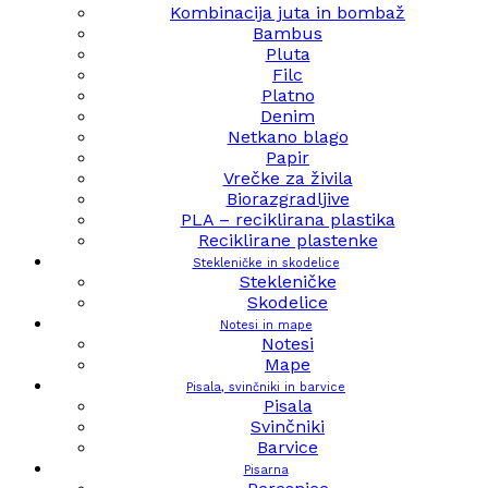
Kombinacija juta in bombaž
Bambus
Pluta
Filc
Platno
Denim
Netkano blago
Papir
Vrečke za živila
Biorazgradljive
PLA – reciklirana plastika
Reciklirane plastenke
Stekleničke in skodelice
Stekleničke
Skodelice
Notesi in mape
Notesi
Mape
Pisala, svinčniki in barvice
Pisala
Svinčniki
Barvice
Pisarna