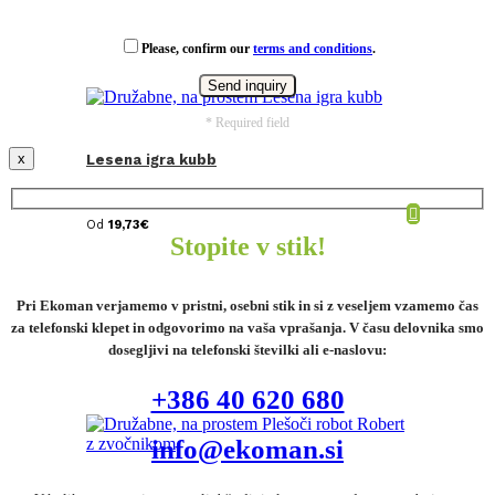
Please, confirm our
terms and conditions
.
* Required field
x
Lesena igra kubb
Od
19,73
€
Stopite v stik!
Pri Ekoman verjamemo v pristni, osebni stik in si z veseljem vzamemo čas
za telefonski klepet in odgovorimo na vaša vprašanja. V času delovnika smo
dosegljivi na telefonski številki ali e-naslovu:
+386 40 620 680
info@ekoman.si