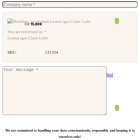
Luksuzni leseni zložljivi šah
Od
15,80
€
You are interested in: *
Lesena igra Claire Ludo
SKU:
131354
Igralne karte Trebol
Od
0,56
€
We are committed to handling your data conscientiously, responsibly and keeping it to
ourselves only!