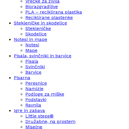
Vrečke za živila
Biorazgradljive
PLA – reciklirana plastika
Reciklirane plastenke
Stekleničke in skodelice
Stekleničke
Skodelice
Notesi in mape
Notesi
Mape
Pisala, svinčniki in barvice
Pisala
Svinčniki
Barvice
Pisarna
Peresnice
Namizje
Podloge za miške
Podstavki
Ravnila
Igre in zabava
Little steps®
Družabne, na prostem
Miselne