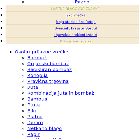
Razno
LASTNE BLAGOVNE ZNAMKE:
Eko vrečka
Moja steklenička Retap
Svinčnik, ki raste Sprout
Upcycled stekleni izdelki
Prikaži vse izdelke
Okolju prijazne vrečke
Bombaž
Organski bombaž
Recikliran bombaž
Konoplja
Pravična trgovina
Juta
Kombinacija juta in bombaž
Bambus
Pluta
Filc
Platno
Denim
Netkano blago
Papir