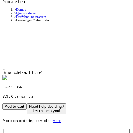
You are here:
Domov
Igre in zabava
Družabne, na prostem
Lesena igra Claire Ludo
Šifra izdelka:
131354
SKU:
131354
7,35
€
per sample
Add to Cart
Need help deciding?
Let us help you!
More on ordering samples
here