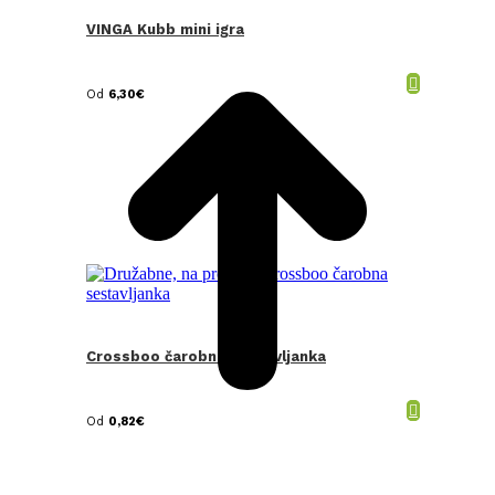
VINGA Kubb mini igra
t
T
Od
6,30
€
Crossboo čarobna sestavljanka
Od
0,82
€