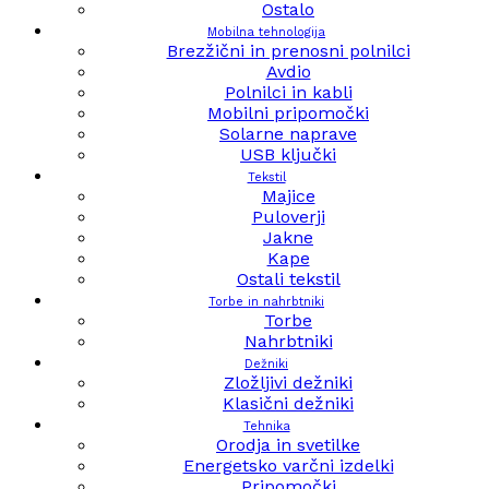
Ostalo
Mobilna tehnologija
Brezžični in prenosni polnilci
Avdio
Polnilci in kabli
Mobilni pripomočki
Solarne naprave
USB ključki
Tekstil
Majice
Puloverji
Jakne
Kape
Ostali tekstil
Torbe in nahrbtniki
Torbe
Nahrbtniki
Dežniki
Zložljivi dežniki
Klasični dežniki
Tehnika
Orodja in svetilke
Energetsko varčni izdelki
Pripomočki