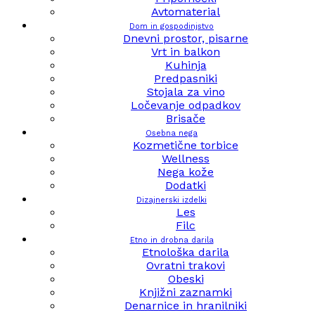
Avtomaterial
Dom in gospodinjstvo
Dnevni prostor, pisarne
Vrt in balkon
Kuhinja
Predpasniki
Stojala za vino
Ločevanje odpadkov
Brisače
Osebna nega
Kozmetične torbice
Wellness
Nega kože
Dodatki
Dizajnerski izdelki
Les
Filc
Etno in drobna darila
Etnološka darila
Ovratni trakovi
Obeski
Knjižni zaznamki
Denarnice in hranilniki