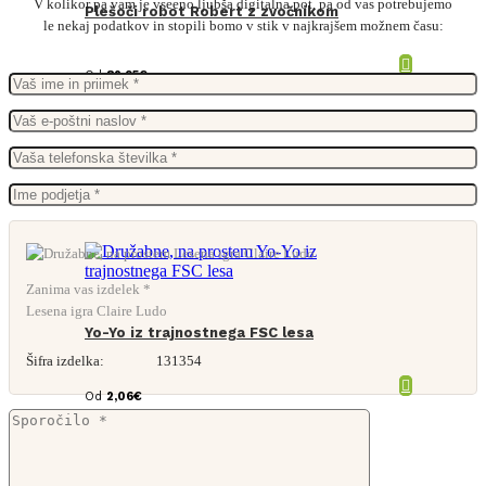
V kolikor pa vam je vseeno ljubša digitalna pot, pa od vas potrebujemo
Plešoči robot Robert z zvočnikom
le nekaj podatkov in stopili bomo v stik v najkrajšem možnem času:
Od
82,95
€
Zanima vas izdelek *
Lesena igra Claire Ludo
Yo-Yo iz trajnostnega FSC lesa
Šifra izdelka:
131354
Od
2,06
€