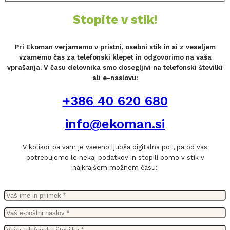
Stopite v stik!
Pri Ekoman verjamemo v pristni, osebni stik in si z veseljem
vzamemo čas za telefonski klepet in odgovorimo na vaša
vprašanja. V času delovnika smo dosegljivi na telefonski številki
ali e-naslovu:
+386 40 620 680
info@ekoman.si
V kolikor pa vam je vseeno ljubša digitalna pot, pa od vas
potrebujemo le nekaj podatkov in stopili bomo v stik v
najkrajšem možnem času: