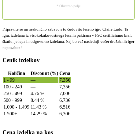
* Obvezno polje
Pripravite se na neskončno zabavo s to čudovito leseno igro Claire Ludo. Ta
igra, izdelana iz visokokakovostnega lesa in pakirana v FSC certificirano kraft
škatlo, je lepa in odgovorno izdelana. Naj bo vaš naslednji večer družabnih iger
nepozaben!
Cenik izdelkov
Količina
Discount (%)
Cena
1 - 99
—
7,35
€
100 - 249
—
7,35
€
250 - 499
4.76 %
7,00
€
500 - 999
8.44 %
6,73
€
1.000 - 1.499
11.43 %
6,51
€
1.500+
14.29 %
6,30
€
Cena izdelka na kos