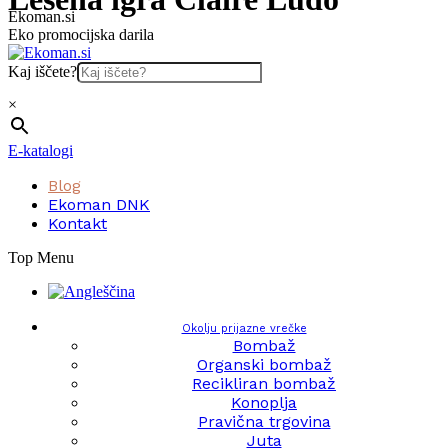
Skip
Ekoman.si
to
Eko promocijska darila
content
Kaj iščete?
×
E-katalogi
Blog
Ekoman DNK
Kontakt
Top Menu
Okolju prijazne vrečke
Bombaž
Organski bombaž
Recikliran bombaž
Konoplja
Pravična trgovina
Juta