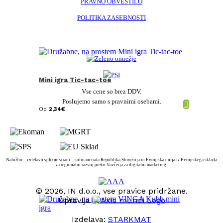
PRAVNO OBVESTILO
POLITIKA ZASEBNOSTI
Mini igra Tic-tac-toe
Vse cene so brez DDV.
Poslujemo samo s pravnimi osebami.
Od
2,34
€
Naložbo – izdelavo spletne strani – sofinancirata Republika Slovenija in Evropska unija iz Evropskega sklada
za regionalni razvoj preko Vavčerja za digitalni marketing.
© 2026, IN d.o.o., vse pravice pridržane.
Upravlja
Izdelava:
STARKMAT