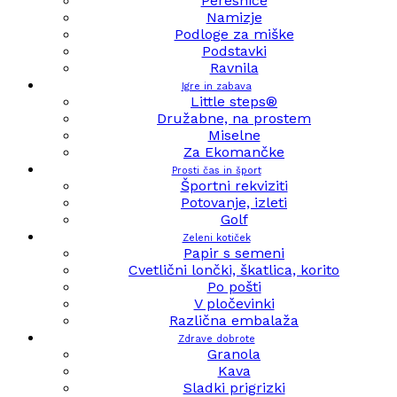
Peresnice
Namizje
Podloge za miške
Podstavki
Ravnila
Igre in zabava
Little steps®
Družabne, na prostem
Miselne
Za Ekomančke
Prosti čas in šport
Športni rekviziti
Potovanje, izleti
Golf
Zeleni kotiček
Papir s semeni
Cvetlični lončki, škatlica, korito
Po pošti
V pločevinki
Različna embalaža
Zdrave dobrote
Granola
Kava
Sladki prigrizki