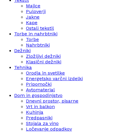
Tekstil
Majice
Puloverji
Jakne
Kape
Ostali tekstil
Torbe in nahrbtniki
Torbe
Nahrbtniki
Dežniki
Zložljivi dežniki
Klasični dežniki
Tehnika
Orodja in svetilke
Energetsko varčni izdelki
Pripomočki
Avtomaterial
Dom in gospodinjstvo
Dnevni prostor, pisarne
Vrt in balkon
Kuhinja
Predpasniki
Stojala za vino
Ločevanje odpadkov