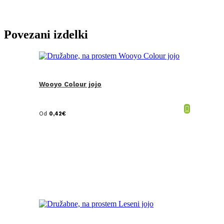
Povezani izdelki
Wooyo Colour jojo
Od
0,42
€