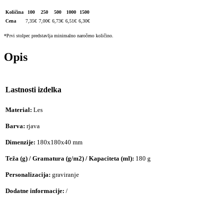
Količina
100
250
500
1000
1500
Cena
7,35
€
7,00
€
6,73
€
6,51
€
6,30
€
*Prvi stolpec predstavlja minimalno naročeno količino.
Opis
Lastnosti izdelka
Material:
Les
Barva:
rjava
Dimenzije:
180x180x40 mm
Teža (g) / Gramatura (g/m2) / Kapaciteta (ml):
180 g
Personalizacija:
graviranje
Dodatne informacije:
/