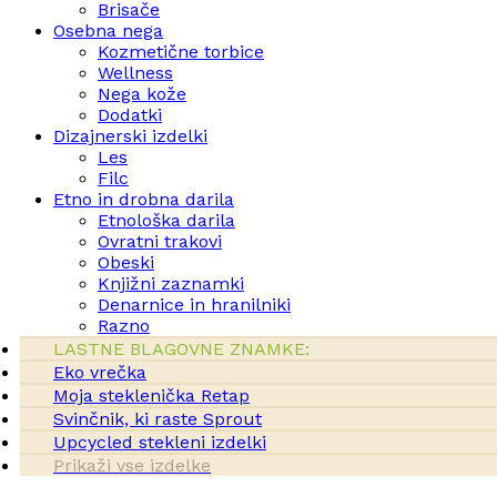
Brisače
Osebna nega
Kozmetične torbice
Wellness
Nega kože
Dodatki
Dizajnerski izdelki
Les
Filc
Etno in drobna darila
Etnološka darila
Ovratni trakovi
Obeski
Knjižni zaznamki
Denarnice in hranilniki
Razno
LASTNE BLAGOVNE ZNAMKE:
Eko vrečka
Moja steklenička Retap
Svinčnik, ki raste Sprout
Upcycled stekleni izdelki
Prikaži vse izdelke