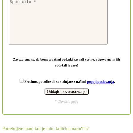
Zavezujemo se, da bomo z vašimi podatki ravnali vestno, odgovorno in jih
obdržali le zase!
Prosimo, potrdite ali se strinjate z našimi
pogoji poslovanja
.
* Obvezno polje
Potrebujete manj kot je min. količina naročila?