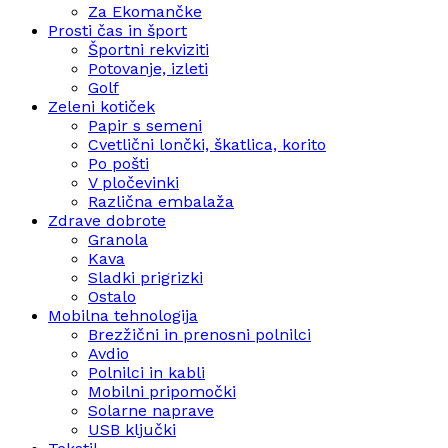
Za Ekomančke
Prosti čas in šport
Športni rekviziti
Potovanje, izleti
Golf
Zeleni kotiček
Papir s semeni
Cvetlični lončki, škatlica, korito
Po pošti
V pločevinki
Različna embalaža
Zdrave dobrote
Granola
Kava
Sladki prigrizki
Ostalo
Mobilna tehnologija
Brezžični in prenosni polnilci
Avdio
Polnilci in kabli
Mobilni pripomočki
Solarne naprave
USB ključki