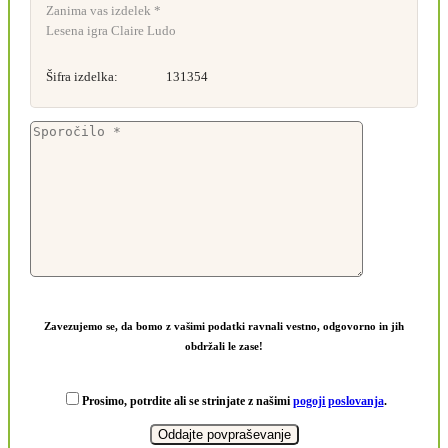
Zanima vas izdelek *
Lesena igra Claire Ludo
Šifra izdelka:
131354
Zavezujemo se, da bomo z vašimi podatki ravnali vestno, odgovorno in jih
obdržali le zase!
Prosimo, potrdite ali se strinjate z našimi
pogoji poslovanja
.