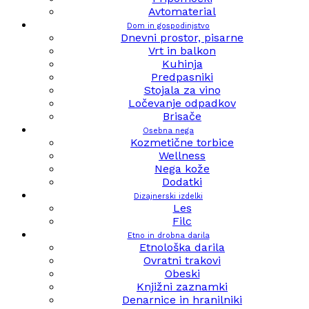
Avtomaterial
Dom in gospodinjstvo
Dnevni prostor, pisarne
Vrt in balkon
Kuhinja
Predpasniki
Stojala za vino
Ločevanje odpadkov
Brisače
Osebna nega
Kozmetične torbice
Wellness
Nega kože
Dodatki
Dizajnerski izdelki
Les
Filc
Etno in drobna darila
Etnološka darila
Ovratni trakovi
Obeski
Knjižni zaznamki
Denarnice in hranilniki