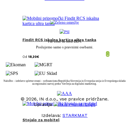
Findit RCS iskalna kartica ultra tanka
Vse cene so brez DDV.
Poslujemo samo s pravnimi osebami.
Od
18,20
€
Naložbo – izdelavo spletne strani – sofinancirata Republika Slovenija in Evropska unija iz Evropskega sklada
za regionalni razvoj preko Vavčerja za digitalni marketing.
© 2026, IN d.o.o., vse pravice pridržane.
Upravlja
Izdelava:
STARKMAT
Stojalo za mobitel
t