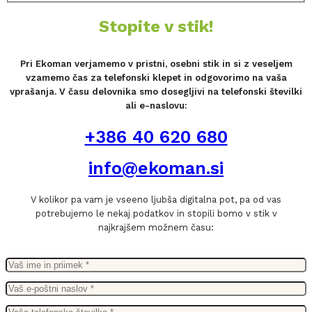
Stopite v stik!
Pri Ekoman verjamemo v pristni, osebni stik in si z veseljem
vzamemo čas za telefonski klepet in odgovorimo na vaša
vprašanja. V času delovnika smo dosegljivi na telefonski številki
ali e-naslovu:
+386 40 620 680
info@ekoman.si
V kolikor pa vam je vseeno ljubša digitalna pot, pa od vas
potrebujemo le nekaj podatkov in stopili bomo v stik v
najkrajšem možnem času: