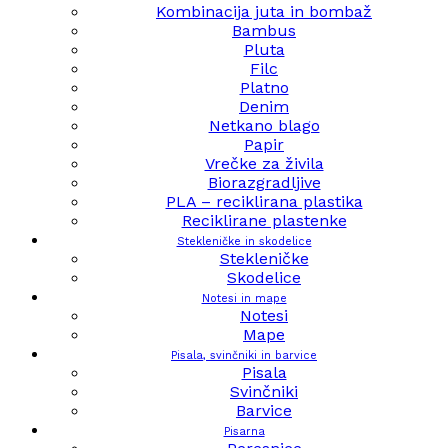
Kombinacija juta in bombaž
Bambus
Pluta
Filc
Platno
Denim
Netkano blago
Papir
Vrečke za živila
Biorazgradljive
PLA – reciklirana plastika
Reciklirane plastenke
Stekleničke in skodelice
Stekleničke
Skodelice
Notesi in mape
Notesi
Mape
Pisala, svinčniki in barvice
Pisala
Svinčniki
Barvice
Pisarna