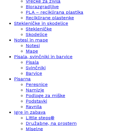
Vrečke za živila
Biorazgradljive
PLA – reciklirana plastika
Reciklirane plastenke
Stekleničke in skodelice
Stekleničke
Skodelice
Notesi in mape
Notesi
Mape
Pisala, svinčniki in barvice
Pisala
Svinčniki
Barvice
Pisarna
Peresnice
Namizje
Podloge za miške
Podstavki
Ravnila
Igre in zabava
Little steps®
Družabne, na prostem
Miselne