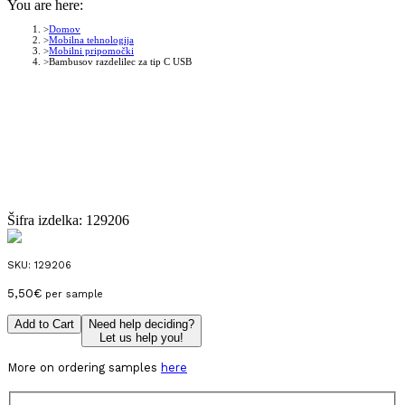
You are here:
Domov
Mobilna tehnologija
Mobilni pripomočki
Bambusov razdelilec za tip C USB
Šifra izdelka:
129206
SKU:
129206
5,50
€
per sample
Add to Cart
Need help deciding?
Let us help you!
More on ordering samples
here