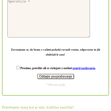
Zavezujemo se, da bomo z vašimi podatki ravnali vestno, odgovorno in jih
obdržali le zase!
Prosimo, potrdite ali se strinjate z našimi
pogoji poslovanja
.
* Obvezno polje
Potrebujete manj kot je min. količina naročila?