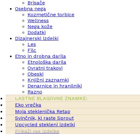
Brisače
Osebna nega
Kozmetične torbice
Wellness
Nega kože
Dodatki
Dizajnerski izdelki
Les
Filc
Etno in drobna darila
Etnološka darila
Ovratni trakovi
Obeski
Knjižni zaznamki
Denarnice in hranilniki
Razno
LASTNE BLAGOVNE ZNAMKE:
Eko vrečka
Moja steklenička Retap
Svinčnik, ki raste Sprout
Upcycled stekleni izdelki
Prikaži vse izdelke