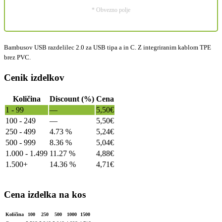
* Obvezno polje
Bambusov USB razdelilec 2.0 za USB tipa a in C. Z integriranim kablom TPE
brez PVC.
Cenik izdelkov
Količina
Discount (%)
Cena
1 - 99
—
5,50
€
100 - 249
—
5,50
€
250 - 499
4.73 %
5,24
€
500 - 999
8.36 %
5,04
€
1.000 - 1.499
11.27 %
4,88
€
1.500+
14.36 %
4,71
€
Cena izdelka na kos
Količina
100
250
500
1000
1500