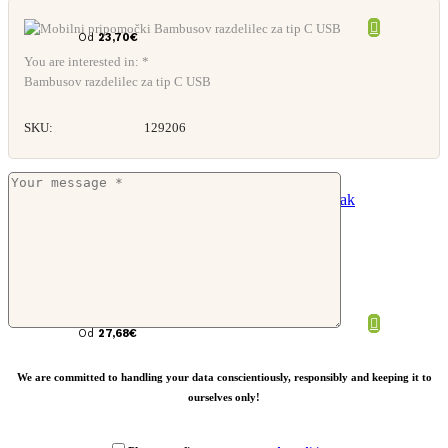
Od
23,70
€
You are interested in: *
Bambusov razdelilec za tip C USB
SKU:
129206
Swiss Peak RCS potovalni etui
Od
27,68
€
We are committed to handling your data conscientiously, responsibly and keeping it to
ourselves only!