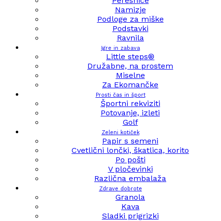
Peresnice
Namizje
Podloge za miške
Podstavki
Ravnila
Igre in zabava
Little steps®
Družabne, na prostem
Miselne
Za Ekomančke
Prosti čas in šport
Športni rekviziti
Potovanje, izleti
Golf
Zeleni kotiček
Papir s semeni
Cvetlični lončki, škatlica, korito
Po pošti
V pločevinki
Različna embalaža
Zdrave dobrote
Granola
Kava
Sladki prigrizki