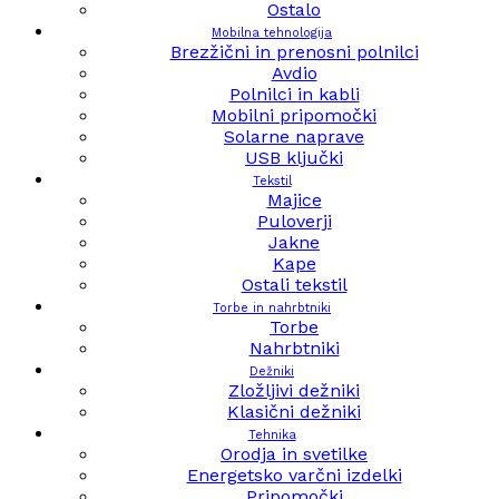
Ostalo
Mobilna tehnologija
Brezžični in prenosni polnilci
Avdio
Polnilci in kabli
Mobilni pripomočki
Solarne naprave
USB ključki
Tekstil
Majice
Puloverji
Jakne
Kape
Ostali tekstil
Torbe in nahrbtniki
Torbe
Nahrbtniki
Dežniki
Zložljivi dežniki
Klasični dežniki
Tehnika
Orodja in svetilke
Energetsko varčni izdelki
Pripomočki