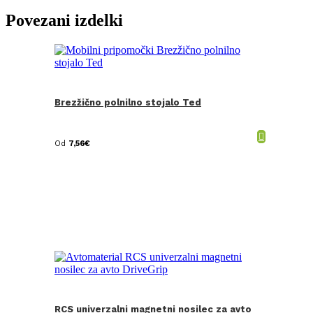
Povezani izdelki
Brezžično polnilno stojalo Ted
Od
7,56
€
RCS univerzalni magnetni nosilec za avto