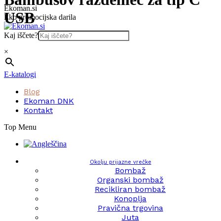
Skip
Ekoman.si
USB
to
Eko promocijska darila
content
Kaj iščete?
×
E-katalogi
Blog
Ekoman DNK
Kontakt
Top Menu
Okolju prijazne vrečke
Bombaž
Organski bombaž
Recikliran bombaž
Konoplja
Pravična trgovina
Juta