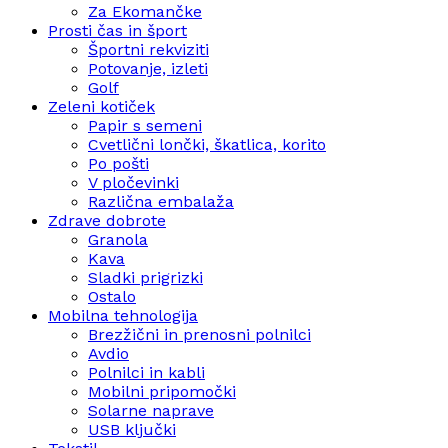
Za Ekomančke
Prosti čas in šport
Športni rekviziti
Potovanje, izleti
Golf
Zeleni kotiček
Papir s semeni
Cvetlični lončki, škatlica, korito
Po pošti
V pločevinki
Različna embalaža
Zdrave dobrote
Granola
Kava
Sladki prigrizki
Ostalo
Mobilna tehnologija
Brezžični in prenosni polnilci
Avdio
Polnilci in kabli
Mobilni pripomočki
Solarne naprave
USB ključki