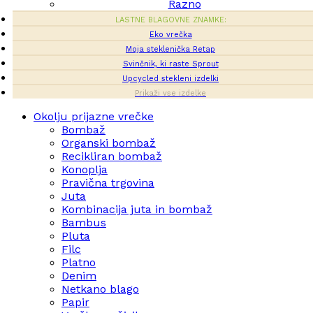
Razno
LASTNE BLAGOVNE ZNAMKE:
Eko vrečka
Moja steklenička Retap
Svinčnik, ki raste Sprout
Upcycled stekleni izdelki
Prikaži vse izdelke
Okolju prijazne vrečke
Bombaž
Organski bombaž
Recikliran bombaž
Konoplja
Pravična trgovina
Juta
Kombinacija juta in bombaž
Bambus
Pluta
Filc
Platno
Denim
Netkano blago
Papir