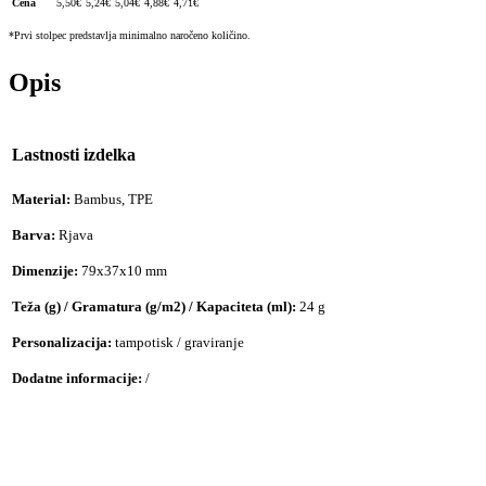
Cena
5,50
€
5,24
€
5,04
€
4,88
€
4,71
€
*Prvi stolpec predstavlja minimalno naročeno količino.
Opis
Lastnosti izdelka
Material:
Bambus, TPE
Barva:
Rjava
Dimenzije:
79x37x10 mm
Teža (g) / Gramatura (g/m2) / Kapaciteta (ml):
24 g
Personalizacija:
tampotisk / graviranje
Dodatne informacije:
/