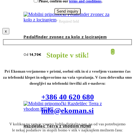
Please, confirm our
terms and conditions
.
* Required field
x
Pedalfinder zvonec za kolo z lociranjem
Stopite v stik!
Od
14,70
€
Pri Ekoman verjamemo v pristni, osebni stik in si z veseljem vzamemo čas
za telefonski klepet in odgovorimo na vaša vprašanja. V času delovnika smo
dosegljivi na telefonski številki ali e-naslovu:
+386 40 620 680
info@ekoman.si
V kolikor pa vam je vseeno ljubša digitalna pot, pa od vas potrebujemo
Razdelilec Terra z vhodom HDMI
le nekaj podatkov in stopili bomo v stik v najkrajšem možnem času: