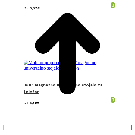
T
Od
6,07
€
360° magnetno univerzalno stojalo za
telefon
Od
6,30
€