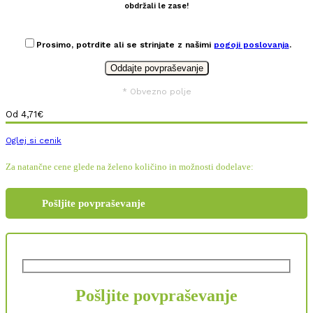
obdržali le zase!
Prosimo, potrdite ali se strinjate z našimi
pogoji poslovanja
.
* Obvezno polje
Od
4,71
€
Oglej si cenik
Za natančne cene glede na želeno količino in možnosti dodelave:
Pošljite povpraševanje
Pošljite povpraševanje