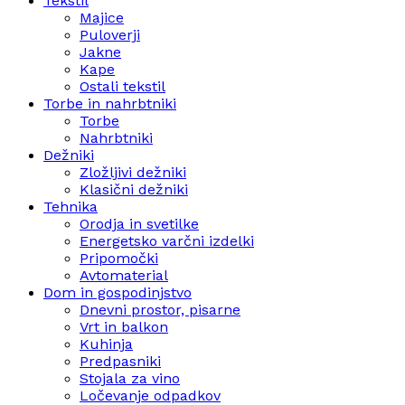
Tekstil
Majice
Puloverji
Jakne
Kape
Ostali tekstil
Torbe in nahrbtniki
Torbe
Nahrbtniki
Dežniki
Zložljivi dežniki
Klasični dežniki
Tehnika
Orodja in svetilke
Energetsko varčni izdelki
Pripomočki
Avtomaterial
Dom in gospodinjstvo
Dnevni prostor, pisarne
Vrt in balkon
Kuhinja
Predpasniki
Stojala za vino
Ločevanje odpadkov