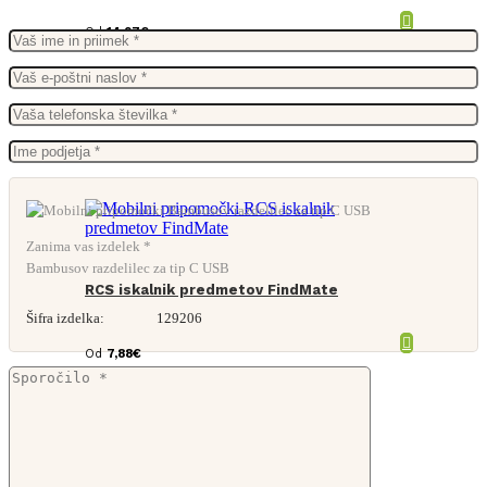
Od
14,97
€
Zanima vas izdelek *
Bambusov razdelilec za tip C USB
RCS iskalnik predmetov FindMate
Šifra izdelka:
129206
Od
7,88
€