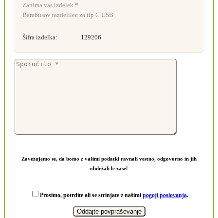
Zanima vas izdelek *
Bambusov razdelilec za tip C USB
Šifra izdelka:
129206
Zavezujemo se, da bomo z vašimi podatki ravnali vestno, odgovorno in jih
obdržali le zase!
Prosimo, potrdite ali se strinjate z našimi
pogoji poslovanja
.