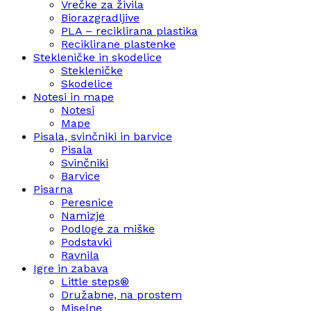
Vrečke za živila
Biorazgradljive
PLA – reciklirana plastika
Reciklirane plastenke
Stekleničke in skodelice
Stekleničke
Skodelice
Notesi in mape
Notesi
Mape
Pisala, svinčniki in barvice
Pisala
Svinčniki
Barvice
Pisarna
Peresnice
Namizje
Podloge za miške
Podstavki
Ravnila
Igre in zabava
Little steps®
Družabne, na prostem
Miselne