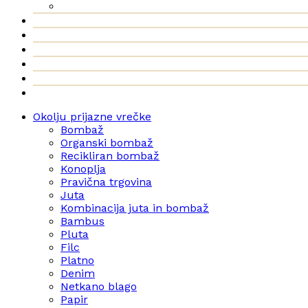
Okolju prijazne vrečke
Bombaž
Organski bombaž
Recikliran bombaž
Konoplja
Pravična trgovina
Juta
Kombinacija juta in bombaž
Bambus
Pluta
Filc
Platno
Denim
Netkano blago
Papir