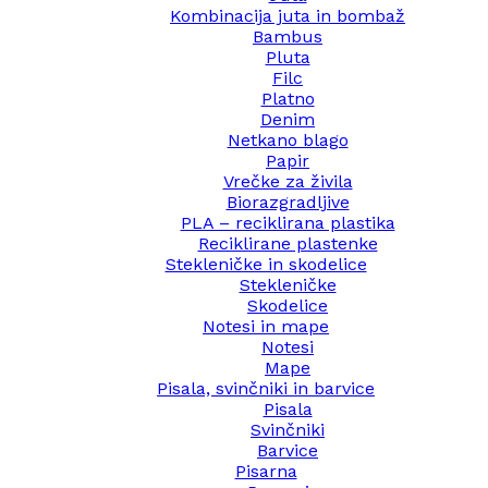
Kombinacija juta in bombaž
Bambus
Pluta
Filc
Platno
Denim
Netkano blago
Papir
Vrečke za živila
Biorazgradljive
PLA – reciklirana plastika
Reciklirane plastenke
Stekleničke in skodelice
Stekleničke
Skodelice
Notesi in mape
Notesi
Mape
Pisala, svinčniki in barvice
Pisala
Svinčniki
Barvice
Pisarna