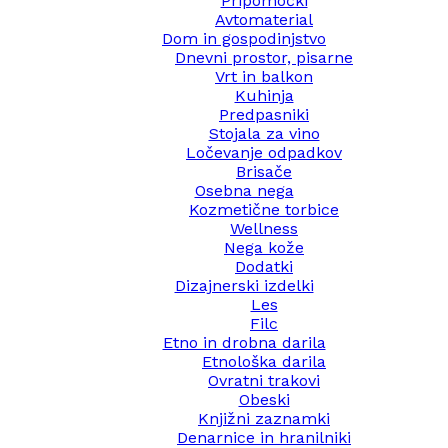
Pripomočki
Avtomaterial
Dom in gospodinjstvo
Dnevni prostor, pisarne
Vrt in balkon
Kuhinja
Predpasniki
Stojala za vino
Ločevanje odpadkov
Brisače
Osebna nega
Kozmetične torbice
Wellness
Nega kože
Dodatki
Dizajnerski izdelki
Les
Filc
Etno in drobna darila
Etnološka darila
Ovratni trakovi
Obeski
Knjižni zaznamki
Denarnice in hranilniki