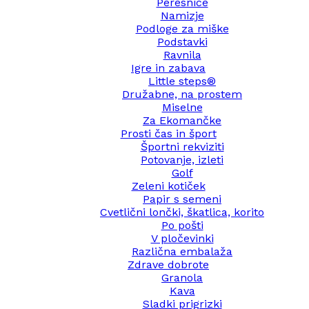
Peresnice
Namizje
Podloge za miške
Podstavki
Ravnila
Igre in zabava
Little steps®
Družabne, na prostem
Miselne
Za Ekomančke
Prosti čas in šport
Športni rekviziti
Potovanje, izleti
Golf
Zeleni kotiček
Papir s semeni
Cvetlični lončki, škatlica, korito
Po pošti
V pločevinki
Različna embalaža
Zdrave dobrote
Granola
Kava
Sladki prigrizki