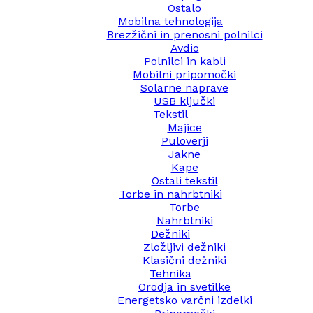
Ostalo
Mobilna tehnologija
Brezžični in prenosni polnilci
Avdio
Polnilci in kabli
Mobilni pripomočki
Solarne naprave
USB ključki
Tekstil
Majice
Puloverji
Jakne
Kape
Ostali tekstil
Torbe in nahrbtniki
Torbe
Nahrbtniki
Dežniki
Zložljivi dežniki
Klasični dežniki
Tehnika
Orodja in svetilke
Energetsko varčni izdelki