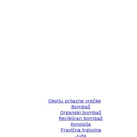
Okolju prijazne vrečke
Bombaž
Organski bombaž
Recikliran bombaž
Konoplja
Pravična trgovina
Juta