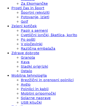
Za Ekomančke
Prosti čas in šport
Športni rekviziti
Potovanje, izleti
Golf
Zeleni kotiček
Papir s semeni
Cvetlični lončki, škatlica, korito
Po pošti
V pločevinki
Različna embalaža
Zdrave dobrote
Granola
Kava
Sladki prigrizki
Ostalo
Mobilna tehnologija
Brezžični in prenosni polnilci
Avdio
Polnilci in kabli
Mobilni pripomočki
Solarne naprave
USB ključki